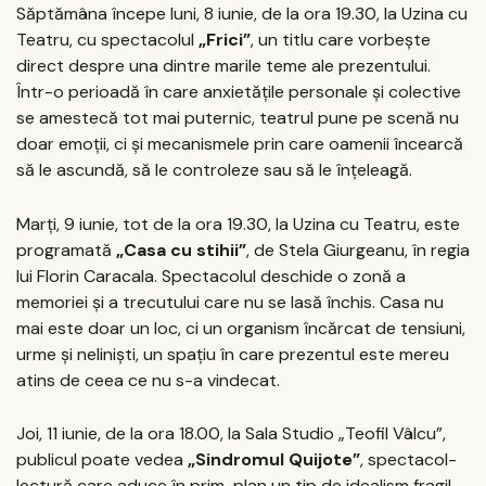
Săptămâna începe luni, 8 iunie, de la ora 19.30, la Uzina cu
Teatru, cu spectacolul
„Frici”
, un titlu care vorbește
direct despre una dintre marile teme ale prezentului.
Într-o perioadă în care anxietățile personale și colective
se amestecă tot mai puternic, teatrul pune pe scenă nu
doar emoții, ci și mecanismele prin care oamenii încearcă
să le ascundă, să le controleze sau să le înțeleagă.
Marți, 9 iunie, tot de la ora 19.30, la Uzina cu Teatru, este
programată
„Casa cu stihii”
, de Stela Giurgeanu, în regia
lui Florin Caracala. Spectacolul deschide o zonă a
memoriei și a trecutului care nu se lasă închis. Casa nu
mai este doar un loc, ci un organism încărcat de tensiuni,
urme și neliniști, un spațiu în care prezentul este mereu
atins de ceea ce nu s-a vindecat.
Joi, 11 iunie, de la ora 18.00, la Sala Studio „Teofil Vâlcu”,
publicul poate vedea
„Sindromul Quijote”
, spectacol-
lectură care aduce în prim-plan un tip de idealism fragil,