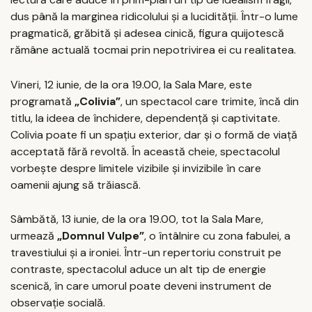
dus până la marginea ridicolului și a lucidității. Într-o lume
pragmatică, grăbită și adesea cinică, figura quijotescă
rămâne actuală tocmai prin nepotrivirea ei cu realitatea.
Vineri, 12 iunie, de la ora 19.00, la Sala Mare, este
programată
„Colivia”
, un spectacol care trimite, încă din
titlu, la ideea de închidere, dependență și captivitate.
Colivia poate fi un spațiu exterior, dar și o formă de viață
acceptată fără revoltă. În această cheie, spectacolul
vorbește despre limitele vizibile și invizibile în care
oamenii ajung să trăiască.
Sâmbătă, 13 iunie, de la ora 19.00, tot la Sala Mare,
urmează
„Domnul Vulpe”
, o întâlnire cu zona fabulei, a
travestiului și a ironiei. Într-un repertoriu construit pe
contraste, spectacolul aduce un alt tip de energie
scenică, în care umorul poate deveni instrument de
observație socială.