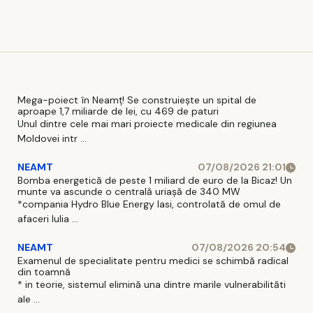
candidați
Mega-poiect în Neamț! Se construiește un spital de
aproape 1,7 miliarde de lei, cu 469 de paturi
Unul dintre cele mai mari proiecte medicale din regiunea
Moldovei intr ...
NEAMT
07/08/2026 21:01
Bomba energetică de peste 1 miliard de euro de la Bicaz! Un
munte va ascunde o centrală uriașă de 340 MW
*compania Hydro Blue Energy Iasi, controlată de omul de
afaceri Iulia ...
NEAMT
07/08/2026 20:54
Examenul de specialitate pentru medici se schimbă radical
din toamnă
* in teorie, sistemul elimină una dintre marile vulnerabilităti
ale ...