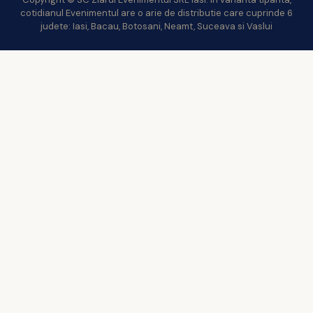
cotidianul Evenimentul are o arie de distributie care cuprinde 6
judete: Iasi, Bacau, Botosani, Neamt, Suceava si Vaslui