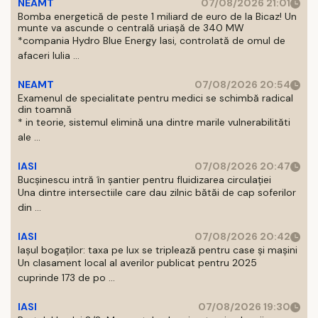
NEAMT
07/08/2026 21:01
Bomba energetică de peste 1 miliard de euro de la Bicaz! Un
munte va ascunde o centrală uriașă de 340 MW
*compania Hydro Blue Energy Iasi, controlată de omul de
afaceri Iulia ...
NEAMT
07/08/2026 20:54
Examenul de specialitate pentru medici se schimbă radical
din toamnă
* in teorie, sistemul elimină una dintre marile vulnerabilităti
ale ...
IASI
07/08/2026 20:47
Bucșinescu intră în șantier pentru fluidizarea circulației
Una dintre intersectiile care dau zilnic bătăi de cap soferilor
din ...
IASI
07/08/2026 20:42
Iașul bogaților: taxa pe lux se triplează pentru case și mașini
Un clasament local al averilor publicat pentru 2025
cuprinde 173 de po ...
IASI
07/08/2026 19:30