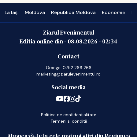
La Iași
Moldova
Republica Moldova
Economie
In
Ziarul Evenimentul
Editia online din -
08.08.2026
-
02:34
Contact
Orange: 0752 266 266
marketing@ziarulevenimentul.ro
Social media
Politica de confidențialitate
Termeni si conditii
Abonează-te la cele mai noi știri din Regiunea