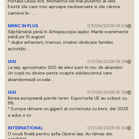
Portalul Leului 8/8. Momentul cel mai puternic al verii
Există zile care trec aproape neobservate si zile cărora
oamenii le- ...
NIMIC IN PLUS
07/08/2026 18:53
Săptămână plină în Arhiepiscopia Iașilor. Marile evenimente
până pe 15 august
* slujbe arhieresti, hramuri, intalniri dedicate familiei,
activităti ...
IASI
07/08/2026 18:38
La Iași, aproximativ 300 de elevi sunt în risc de abandon
Un copil nu devine peste noapte adolescentul care
abandonează scoala ...
IASI
07/08/2026 15:35
Berea europeană pierde teren. Exporturile UE au scăzut cu
11%
* Europa rămane un gigant al comertului cu bere, dar 2025
a adus o sc ...
INTERNATIONAL
07/08/2026 15:32
O nouă finală pentru șefia Operei Iași. Au rămas doi
candidați