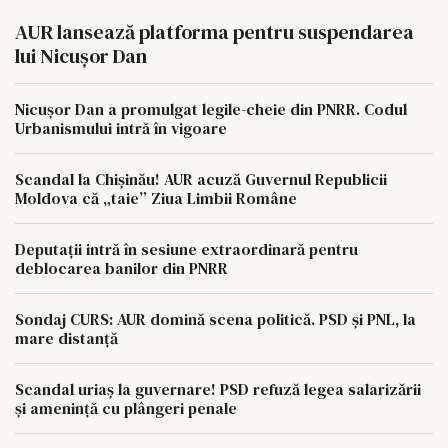
AUR lansează platforma pentru suspendarea
lui Nicușor Dan
Nicușor Dan a promulgat legile-cheie din PNRR. Codul
Urbanismului intră în vigoare
Scandal la Chișinău! AUR acuză Guvernul Republicii
Moldova că „taie” Ziua Limbii Române
Deputații intră în sesiune extraordinară pentru
deblocarea banilor din PNRR
Sondaj CURS: AUR domină scena politică. PSD și PNL, la
mare distanță
Scandal uriaș la guvernare! PSD refuză legea salarizării
și amenință cu plângeri penale