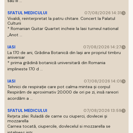
sau III ...
SFATUL MEDICULUI
07/08/2026 14:31
Vivaldi, reinterpretat la patru chitare. Concert la Palatul
Culturii
* Romanian Guitar Quartet incheie la Iasi turneul national
„Anot ...
IASI
07/08/2026 14:27
La 170 de ani, Grădina Botanică din Iași are propriul timbru
aniversar
* prima grădină botanică universitară din Romania
implineste 170 d ...
IASI
07/08/2026 14:01
Tehnici de respirație care pot calma mintea și corpul
Respirăm de aproximativ 20.000 de ori pe zi, insă rareori
acordăm a ...
SFATUL MEDICULUI
07/08/2026 13:59
Rețeta zilei: Ruladă de carne cu ciuperci, dovlecei și
mozzarella
Carnea tocată, ciupercile, dovlecelul si mozzarella se
intalnesc intr ...