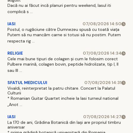
august
Dacă nu ai făcut incă planuri pentru weekend, Iasul iti
complică s ...
IASI
07/08/2026 14:50
Postul, o rugăciune către Dumnezeu spusă cu toată viața
Putem să nu mancăm carne si totusi să nu postim. Putem
respecta rig ...
RELIGIE
07/08/2026 14:34
Cele mai bune tipuri de colagen și cum le folosim corect
Pulbere marină, colagen bovin, peptide hidrolizate, tip I, II
sau III ...
SFATUL MEDICULUI
07/08/2026 14:31
Vivaldi, reinterpretat la patru chitare. Concert la Palatul
Culturii
* Romanian Guitar Quartet incheie la Iasi turneul national
„Anot ...
IASI
07/08/2026 14:27
La 170 de ani, Grădina Botanică din Iași are propriul timbru
aniversar
* prima grădină botanică universitară din Romania