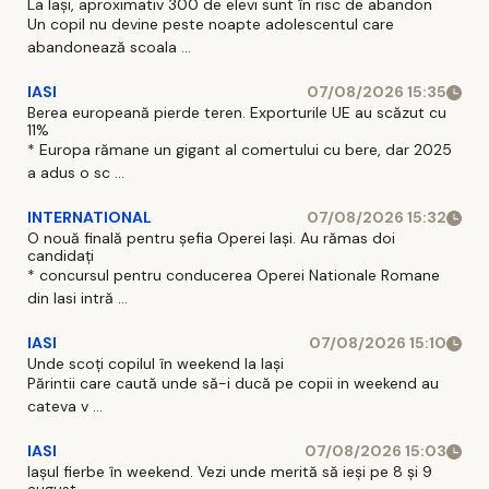
La Iași, aproximativ 300 de elevi sunt în risc de abandon
Un copil nu devine peste noapte adolescentul care
abandonează scoala ...
IASI
07/08/2026 15:35
Berea europeană pierde teren. Exporturile UE au scăzut cu
11%
* Europa rămane un gigant al comertului cu bere, dar 2025
a adus o sc ...
INTERNATIONAL
07/08/2026 15:32
O nouă finală pentru șefia Operei Iași. Au rămas doi
candidați
* concursul pentru conducerea Operei Nationale Romane
din Iasi intră ...
IASI
07/08/2026 15:10
Unde scoți copilul în weekend la Iași
Părintii care caută unde să-i ducă pe copii in weekend au
cateva v ...
IASI
07/08/2026 15:03
Iașul fierbe în weekend. Vezi unde merită să ieși pe 8 și 9