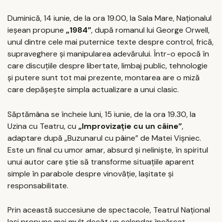
Duminică, 14 iunie, de la ora 19.00, la Sala Mare, Naționalul
ieșean propune
„1984”
, după romanul lui George Orwell,
unul dintre cele mai puternice texte despre control, frică,
supraveghere și manipularea adevărului. Într-o epocă în
care discuțiile despre libertate, limbaj public, tehnologie
și putere sunt tot mai prezente, montarea are o miză
care depășește simpla actualizare a unui clasic.
Săptămâna se încheie luni, 15 iunie, de la ora 19.30, la
Uzina cu Teatru, cu
„Improvizație cu un câine”
,
adaptare după „Buzunarul cu pâine” de Matei Vișniec.
Este un final cu umor amar, absurd și neliniște, în spiritul
unui autor care știe să transforme situațiile aparent
simple în parabole despre vinovăție, lașitate și
responsabilitate.
Prin această succesiune de spectacole, Teatrul Național
Iași propune mai mult decât un calendar încărcat.