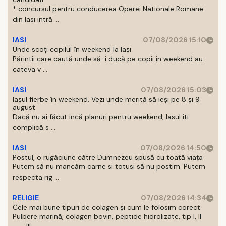
* concursul pentru conducerea Operei Nationale Romane
din Iasi intră ...
IASI
07/08/2026 15:10
Unde scoți copilul în weekend la Iași
Părintii care caută unde să-i ducă pe copii in weekend au
cateva v ...
IASI
07/08/2026 15:03
Iașul fierbe în weekend. Vezi unde merită să ieși pe 8 și 9
august
Dacă nu ai făcut incă planuri pentru weekend, Iasul iti
complică s ...
IASI
07/08/2026 14:50
Postul, o rugăciune către Dumnezeu spusă cu toată viața
Putem să nu mancăm carne si totusi să nu postim. Putem
respecta rig ...
RELIGIE
07/08/2026 14:34
Cele mai bune tipuri de colagen și cum le folosim corect
Pulbere marină, colagen bovin, peptide hidrolizate, tip I, II