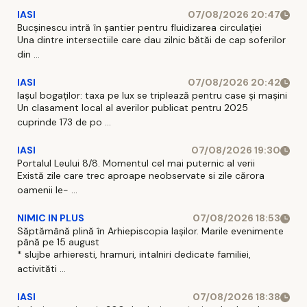
IASI
07/08/2026 20:47
Bucșinescu intră în șantier pentru fluidizarea circulației
Una dintre intersectiile care dau zilnic bătăi de cap soferilor
din ...
IASI
07/08/2026 20:42
Iașul bogaților: taxa pe lux se triplează pentru case și mașini
Un clasament local al averilor publicat pentru 2025
cuprinde 173 de po ...
IASI
07/08/2026 19:30
Portalul Leului 8/8. Momentul cel mai puternic al verii
Există zile care trec aproape neobservate si zile cărora
oamenii le- ...
NIMIC IN PLUS
07/08/2026 18:53
Săptămână plină în Arhiepiscopia Iașilor. Marile evenimente
până pe 15 august
* slujbe arhieresti, hramuri, intalniri dedicate familiei,
activităti ...
IASI
07/08/2026 18:38