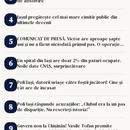
de absolvire
Iașul pregătește cel mai mare cimitir public din
ultimele decenii
COMUNICAT DE PRESĂ. Victor are aproape șapte
ani și nu a făcut niciodată primul pas. O operație
de 33.000 de euro îi poate schimba viața.
Un spital din Iași are doar 2% din paturi ocupate.
Noile date CNAS, surprinzătoare
Poli Iași, datorii uriașe către foștii jucători! Cine și
cât are de încasat
Poli Iași răspunde acuzațiilor: „Clubul era la un pas
de dispariție. Nu rescrieți istoria!”
Guvern nou la Chișinău! Vasile Tofan promite