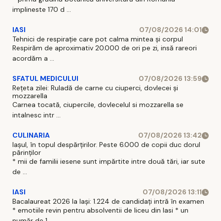
implineste 170 d ...
IASI
07/08/2026 14:01
Tehnici de respirație care pot calma mintea și corpul
Respirăm de aproximativ 20.000 de ori pe zi, insă rareori
acordăm a ...
SFATUL MEDICULUI
07/08/2026 13:59
Rețeta zilei: Ruladă de carne cu ciuperci, dovlecei și
mozzarella
Carnea tocată, ciupercile, dovlecelul si mozzarella se
intalnesc intr ...
CULINARIA
07/08/2026 13:42
Iașul, în topul despărțirilor. Peste 6.000 de copii duc dorul
părinților
* mii de familii iesene sunt impărtite intre două tări, iar sute
de ...
IASI
07/08/2026 13:11
Bacalaureat 2026 la Iași: 1.224 de candidați intră în examen
* emotiile revin pentru absolventii de liceu din Iasi * un
număr de 1 ...