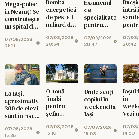
Bomba
Bucși
Examenul
Mega-poiect
energetică
intră 
de
în Neamț! Se
de peste 1
șanti
specialitate
construiește
miliard de
pentr
pentru
un spital de
euro de la
fluid
medici se
aproape 1,7
07/08/2026
07/08
Bicaz! Un
circul
07/08/2026
schimbă
07/08/2026
miliarde de
20:54
20:42
20:47
munte va
radical din
21:01
lei, cu 469
ascunde o
toamnă
de paturi
centrală
uriașă de
340 MW
O nouă
Iașul 
Unde scoți
La Iași,
finală
în
copilul în
aproximativ
pentru
week
weekend la
300 de elevi
șefia
Vezi 
Iași
sunt în risc
Operei Iași.
merit
de abandon
07/08/2026
07/08
Au rămas
ieși pe
07/08/2026
07/08/2026
15:10
14:50
15:03
doi
9 aug
15:35