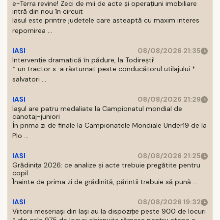
e-Terra revine! Zeci de mii de acte și operațiuni imobiliare
intră din nou în circuit
Iasul este printre judetele care asteaptă cu maxim interes
repornirea ...
IASI
08/08/2026 21:35
Intervenție dramatică în pădure, la Todirești!
* un tractor s-a răsturnat peste conducătorul utilajului *
salvatori ...
IASI
08/08/2026 21:29
Iaşul are patru medaliate la Campionatul mondial de
canotaj-juniori
În prima zi de finale la Campionatele Mondiale Under19 de la
Plo ...
IASI
08/08/2026 21:25
Grădinița 2026: ce analize și acte trebuie pregătite pentru
copil
Înainte de prima zi de grădinită, părintii trebuie să pună ...
IASI
08/08/2026 19:32
Viitorii meseriași din Iași au la dispoziție peste 900 de locuri