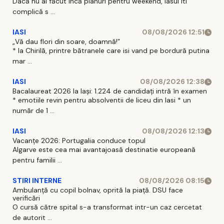
Dacă nu ai făcut incă planuri pentru weekend, Iasul iti
complică s ...
IASI
08/08/2026 12:51
„Vă dau flori din soare, doamnă!”
* la Chirilă, printre bătranele care isi vand pe bordură putina
mar ...
IASI
08/08/2026 12:38
Bacalaureat 2026 la Iași: 1.224 de candidați intră în examen
* emotiile revin pentru absolventii de liceu din Iasi * un
număr de 1 ...
IASI
08/08/2026 12:13
Vacanțe 2026: Portugalia conduce topul
Algarve este cea mai avantajoasă destinatie europeană
pentru familii ...
STIRI INTERNE
08/08/2026 08:15
Ambulanță cu copil bolnav, oprită la piață. DSU face
verificări
O cursă către spital s-a transformat intr-un caz cercetat
de autorit ...