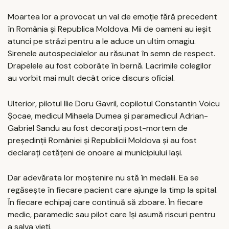
Moartea lor a provocat un val de emoţie fără precedent
în România şi Republica Moldova. Mii de oameni au ieşit
atunci pe străzi pentru a le aduce un ultim omagiu.
Sirenele autospecialelor au răsunat în semn de respect.
Drapelele au fost coborâte în bernă. Lacrimile colegilor
au vorbit mai mult decât orice discurs oficial.
Ulterior, pilotul Ilie Doru Gavril, copilotul Constantin Voicu
Şocae, medicul Mihaela Dumea şi paramedicul Adrian-
Gabriel Sandu au fost decoraţi post-mortem de
preşedinţii României şi Republicii Moldova şi au fost
declaraţi cetăţeni de onoare ai municipiului Iaşi.
Dar adevărata lor moştenire nu stă în medalii. Ea se
regăseşte în fiecare pacient care ajunge la timp la spital.
În fiecare echipaj care continuă să zboare. În fiecare
medic, paramedic sau pilot care îşi asumă riscuri pentru
a salva vieţi.