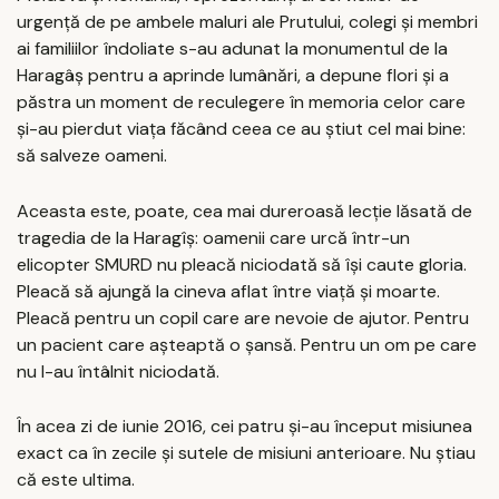
urgenţă de pe ambele maluri ale Prutului, colegi şi membri
ai familiilor îndoliate s-au adunat la monumentul de la
Haragâş pentru a aprinde lumânări, a depune flori şi a
păstra un moment de reculegere în memoria celor care
şi-au pierdut viaţa făcând ceea ce au ştiut cel mai bine:
să salveze oameni.
Aceasta este, poate, cea mai dureroasă lecţie lăsată de
tragedia de la Haragîş: oamenii care urcă într-un
elicopter SMURD nu pleacă niciodată să îşi caute gloria.
Pleacă să ajungă la cineva aflat între viaţă şi moarte.
Pleacă pentru un copil care are nevoie de ajutor. Pentru
un pacient care aşteaptă o şansă. Pentru un om pe care
nu l-au întâlnit niciodată.
În acea zi de iunie 2016, cei patru şi-au început misiunea
exact ca în zecile şi sutele de misiuni anterioare. Nu ştiau
că este ultima.