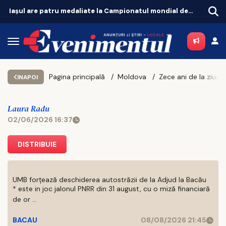
Grădinița 2026: ce analize și acte trebuie pregătite pentru copil
Pagina principală
Moldova
INAPOI
Laura Radu
02/06/2026 16:37
DISTRIBUIE
UMB forțează deschiderea autostrăzii de la Adjud la Bacău
* este in joc jalonul PNRR din 31 august, cu o miză financiară
de or ...
BACAU
08/08/2026 21:45