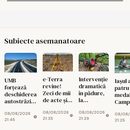
Subiecte asemanatoare
e-Terra
Intervenție
UMB
Iaşul 
revine!
dramatică
forțează
patru
Zeci de mii
în pădure,
deschiderea
medal
de acte și
la
autostrăzii
Campi
operațiuni
Todirești!
de la Adjud
mondi
08/08/2026
08/08/2026
imobiliare
08/08/2026
la Bacău
08/08
canot
21:35
21:29
intră din
21:45
21:25
junior
nou în