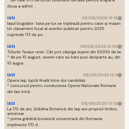
* din cele 975 de locuri obisnuite rămase pentru etapa a
doua a admit ...
IASI
08/08/2026 19:16
Iașul bogaților: taxa pe lux se triplează pentru case și mașini
Un clasament local al averilor publicat pentru 2025
cuprinde 173 de po ...
IASI
08/08/2026 13:30
Titlurile Tezaur revin. Cât pot câștiga ieșenii din 10.000 de lei
* de pe 10 august, iesenii care au bani pusi deoparte au, din
10 augus ...
IASI
08/08/2026 13:11
Opera Iași, luptă finală între doi candidați
* concursul pentru conducerea Operei Nationale Romane
din Iasi intră ...
IASI
08/08/2026 13:10
La 170 de ani, Grădina Botanică din Iași are propriul timbru
aniversar
* prima grădină botanică universitară din Romania
implineste 170 d ...