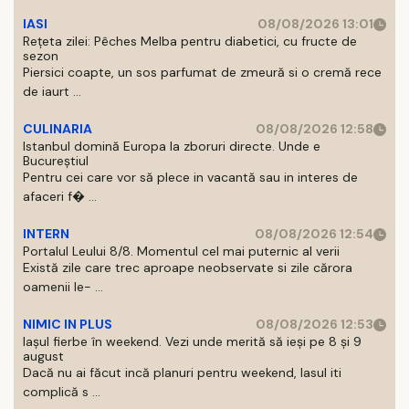
IASI
08/08/2026 13:01
Rețeta zilei: Pêches Melba pentru diabetici, cu fructe de
sezon
Piersici coapte, un sos parfumat de zmeură si o cremă rece
de iaurt ...
CULINARIA
08/08/2026 12:58
Istanbul domină Europa la zboruri directe. Unde e
Bucureștiul
Pentru cei care vor să plece in vacantă sau in interes de
afaceri f� ...
INTERN
08/08/2026 12:54
Portalul Leului 8/8. Momentul cel mai puternic al verii
Există zile care trec aproape neobservate si zile cărora
oamenii le- ...
NIMIC IN PLUS
08/08/2026 12:53
Iașul fierbe în weekend. Vezi unde merită să ieși pe 8 și 9
august
Dacă nu ai făcut incă planuri pentru weekend, Iasul iti
complică s ...