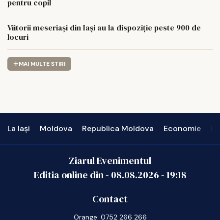
pentru copil
Viitorii meseriași din Iași au la dispoziție peste 900 de
locuri
MAI MULTE STIRI
La Iași
Moldova
Republica Moldova
Economie
In
Ziarul Evenimentul
Editia online din -
08.08.2026
-
19:18
Contact
Orange: 0752 266 266