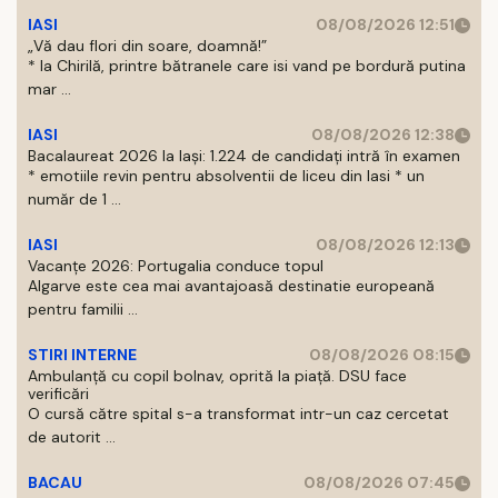
IASI
08/08/2026 12:51
„Vă dau flori din soare, doamnă!”
* la Chirilă, printre bătranele care isi vand pe bordură putina
mar ...
IASI
08/08/2026 12:38
Bacalaureat 2026 la Iași: 1.224 de candidați intră în examen
* emotiile revin pentru absolventii de liceu din Iasi * un
număr de 1 ...
IASI
08/08/2026 12:13
Vacanțe 2026: Portugalia conduce topul
Algarve este cea mai avantajoasă destinatie europeană
pentru familii ...
STIRI INTERNE
08/08/2026 08:15
Ambulanță cu copil bolnav, oprită la piață. DSU face
verificări
O cursă către spital s-a transformat intr-un caz cercetat
de autorit ...
BACAU
08/08/2026 07:45