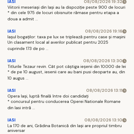
IASI
08/08/2026 19:32
Viitorii meseriași din Iași au la dispoziție peste 900 de locuri
* din cele 975 de locuri obisnuite rămase pentru etapa a
doua a admit ...
IASI
08/08/2026 19:16
Iașul bogaților: taxa pe lux se triplează pentru case și mașini
Un clasament local al averilor publicat pentru 2025
cuprinde 173 de po ...
IASI
08/08/2026 13:30
Titlurile Tezaur revin. Cât pot câștiga ieșenii din 10.000 de lei
* de pe 10 august, iesenii care au bani pusi deoparte au, din
10 augus ...
IASI
08/08/2026 13:11
Opera Iași, luptă finală între doi candidați
* concursul pentru conducerea Operei Nationale Romane
din Iasi intră ...
IASI
08/08/2026 13:10
La 170 de ani, Grădina Botanică din Iași are propriul timbru
aniversar