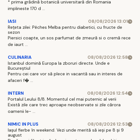
* prima grădină botanică universitară din Romania
implineste 170 d ...
IASI
08/08/2026 13:01
Rețeta zilei: Pêches Melba pentru diabetici, cu fructe de
sezon
Piersici coapte, un sos parfumat de zmeură si o cremă rece
de iaurt ...
CULINARIA
08/08/2026 12:58
Istanbul domină Europa la zboruri directe. Unde e
Bucureștiul
Pentru cei care vor să plece in vacantă sau in interes de
afaceri f� ...
INTERN
08/08/2026 12:54
Portalul Leului 8/8. Momentul cel mai puternic al verii
Există zile care trec aproape neobservate si zile cărora
oamenii le- ...
NIMIC IN PLUS
08/08/2026 12:53
Iașul fierbe în weekend. Vezi unde merită să ieși pe 8 și 9
august