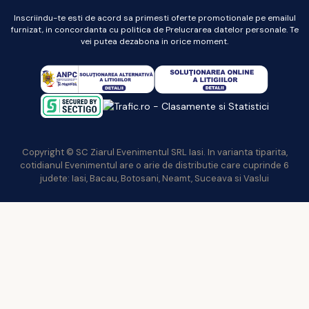
Inscriindu-te esti de acord sa primesti oferte promotionale pe emailul
furnizat, in concordanta cu politica de Prelucrarea datelor personale. Te
vei putea dezabona in orice moment.
Copyright © SC Ziarul Evenimentul SRL Iasi. In varianta tiparita,
cotidianul Evenimentul are o arie de distributie care cuprinde 6
judete: Iasi, Bacau, Botosani, Neamt, Suceava si Vaslui