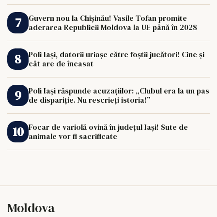
Guvern nou la Chișinău! Vasile Tofan promite
aderarea Republicii Moldova la UE până în 2028
Poli Iași, datorii uriașe către foștii jucători! Cine și
cât are de încasat
Poli Iași răspunde acuzațiilor: „Clubul era la un pas
de dispariție. Nu rescrieți istoria!”
Focar de variolă ovină în județul Iași! Sute de
animale vor fi sacrificate
Moldova