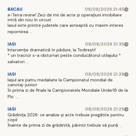
BACAU
08/08/2026 21:45
e-Terra revine! Zeci de mii de acte și operațiuni imobiliare
intră din nou în circuit
Iasul este printre judetele care asteaptă cu maxim interes
repornirea ...
IASI
08/08/2026 21:35
Intervenție dramatică în pădure, la Todirești!
* un tractor s-a răsturnat peste conducătorul utilajului *
salvatori ...
IASI
08/08/2026 21:29
Iaşul are patru medaliate la Campionatul mondial de
canotaj-juniori
În prima zi de finale la Campionatele Mondiale Under19 de la
Plo ...
IASI
08/08/2026 21:25
Grădinița 2026: ce analize și acte trebuie pregătite pentru
copil
Înainte de prima zi de grădinită, părintii trebuie să pună ...