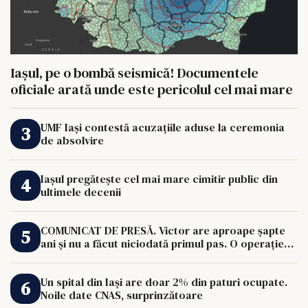
Iașul, pe o bombă seismică! Documentele
oficiale arată unde este pericolul cel mai mare
UMF Iași contestă acuzațiile aduse la ceremonia
de absolvire
Iașul pregătește cel mai mare cimitir public din
ultimele decenii
COMUNICAT DE PRESĂ. Victor are aproape șapte
ani și nu a făcut niciodată primul pas. O operație
de 33.000 de euro îi poate schimba viața.
Un spital din Iași are doar 2% din paturi ocupate.
Noile date CNAS, surprinzătoare