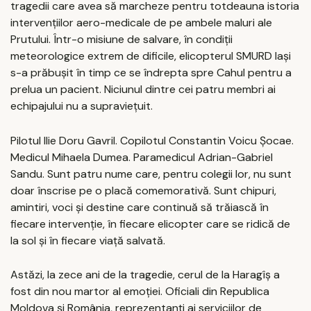
tragedii care avea să marcheze pentru totdeauna istoria
intervenţiilor aero-medicale de pe ambele maluri ale
Prutului. Într-o misiune de salvare, în condiţii
meteorologice extrem de dificile, elicopterul SMURD Iaşi
s-a prăbuşit în timp ce se îndrepta spre Cahul pentru a
prelua un pacient. Niciunul dintre cei patru membri ai
echipajului nu a supravieţuit.
Pilotul Ilie Doru Gavril. Copilotul Constantin Voicu Şocae.
Medicul Mihaela Dumea. Paramedicul Adrian-Gabriel
Sandu. Sunt patru nume care, pentru colegii lor, nu sunt
doar înscrise pe o placă comemorativă. Sunt chipuri,
amintiri, voci şi destine care continuă să trăiască în
fiecare intervenţie, în fiecare elicopter care se ridică de
la sol şi în fiecare viaţă salvată.
Astăzi, la zece ani de la tragedie, cerul de la Haragîş a
fost din nou martor al emoţiei. Oficiali din Republica
Moldova şi România, reprezentanţi ai serviciilor de