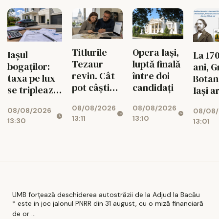
circuit
Titlurile
Opera Iași,
Iașul
La 17
Tezaur
luptă finală
bogaților:
ani, 
revin. Cât
între doi
taxa pe lux
Botan
pot câștiga
candidați
se triplează
Iași a
ieșenii din
pentru case
propr
08/08/2026
08/08/2026
10.000 de
08/08/2026
și mașini
08/08
timbr
13:11
13:10
lei
13:30
13:01
anive
UMB forțează deschiderea autostrăzii de la Adjud la Bacău
* este in joc jalonul PNRR din 31 august, cu o miză financiară
de or ...