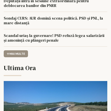
Deputații intră în sesiune extraordinară pentru
deblocarea banilor din PNRR
Sondaj CURS: AUR domină scena politică. PSD și PNL, la
mare distanță
Scandal uriaș la guvernare! PSD refuză legea salarizării
și amenință cu plângeri penale
MAI MULTE
Ultima Ora