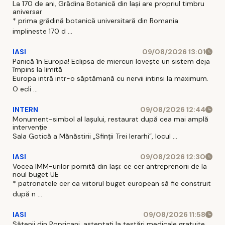
La 170 de ani, Grădina Botanică din Iași are propriul timbru
aniversar
* prima grădină botanică universitară din Romania
implineste 170 d ...
IASI
09/08/2026 13:01
Panică în Europa! Eclipsa de miercuri lovește un sistem deja
împins la limită
Europa intră intr-o săptămană cu nervii intinsi la maximum.
O ecli ...
INTERN
09/08/2026 12:44
Monument-simbol al Iaşului, restaurat după cea mai amplă
intervenţie
Sala Gotică a Mănăstirii „Sfinţii Trei Ierarhi”, locul ...
IASI
09/08/2026 12:30
Vocea IMM-urilor pornită din Iași: ce cer antreprenorii de la
noul buget UE
* patronatele cer ca viitorul buget european să fie construit
după n ...
IASI
09/08/2026 11:58
Sătenii din Popricani, așteptați la testări medicale gratuite