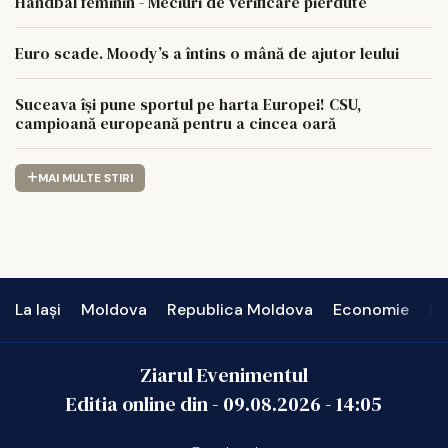
Handbal feminin - Meciuri de verificare pierdute
Euro scade. Moody’s a întins o mână de ajutor leului
Suceava își pune sportul pe harta Europei! CSU,
campioană europeană pentru a cincea oară
MAI MULTE STIRI
La Iași
Moldova
Republica Moldova
Economie
In
Ziarul Evenimentul
Editia online din -
09.08.2026
-
14:05