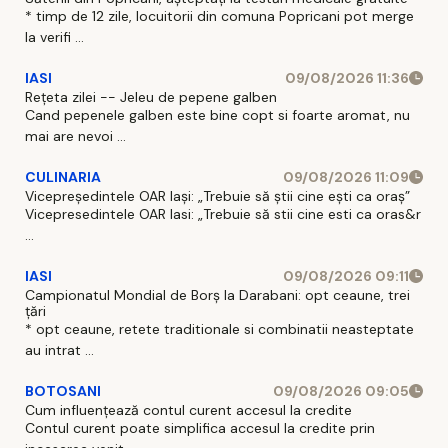
* timp de 12 zile, locuitorii din comuna Popricani pot merge
la verifi ...
IASI
09/08/2026 11:36
Rețeta zilei -- Jeleu de pepene galben
Cand pepenele galben este bine copt si foarte aromat, nu
mai are nevoi ...
CULINARIA
09/08/2026 11:09
Vicepreședintele OAR Iași: „Trebuie să știi cine ești ca oraș”
Vicepresedintele OAR Iasi: „Trebuie să stii cine esti ca oras&r
...
IASI
09/08/2026 09:11
Campionatul Mondial de Borș la Darabani: opt ceaune, trei
țări
* opt ceaune, retete traditionale si combinatii neasteptate
au intrat ...
BOTOSANI
09/08/2026 09:05
Cum influențează contul curent accesul la credite
Contul curent poate simplifica accesul la credite prin