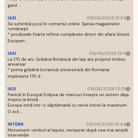
gard ...
IASI
09/08/2026 13:53
Se schimbă jocul în comerțul online. Șansa magazinelor
românești
* produsele foarte ieftine cumpărate direct din afara Uniunii
Europen ...
IASI
09/08/2026 13:11
La 170 de ani, Grădina Botanică din Iași are propriul timbru
aniversar
* prima grădină botanică universitară din Romania
implineste 170 d ...
IASI
09/08/2026 13:01
Panică în Europa! Eclipsa de miercuri lovește un sistem deja
împins la limită
Europa intră intr-o săptămană cu nervii intinsi la maximum.
O ecli ...
INTERN
09/08/2026 12:44
Monument-simbol al Iaşului, restaurat după cea mai amplă
intervenţie