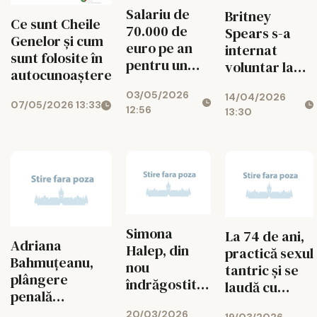
Salariu de
Britney
Ce sunt Cheile
70.000 de
Spears s-a
Genelor și cum
euro pe an
internat
sunt folosite în
pentru un
voluntar la
autocunoaștere
paznic de
dezintoxicare
03/05/2026
câini
14/04/2026
după
07/05/2026 13:33
12:56
13:30
arestarea din
martie
Simona
La 74 de ani,
Adriana
Halep, din
practică sexul
Bahmuțeanu,
nou
tantric și se
plângere
îndrăgostită?
laudă cu
penală
Detaliul care
partide
împotriva lui
20/03/2026
19/03/2026