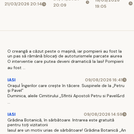
a dat-o de
intime întinse
21/03/2026 20:14
Honorius
20:09
19:05
gol pe
pe 7 ore! „E
Prigoană. Ce
româncă.
cea mai pură
acuzații îi aduce
Chiar ea le-a
formă de
jurnalista
transmis
iubire!”
fanilor
O creangă a căzut peste o mașină, iar pompierii au fost la
un pas să rămână blocați de autoturismele parcate aiurea
O interventie care putea deveni dramatică la Iasi! Pompierii
au fost ...
IASI
09/08/2026 16:41
Orașul Îngerilor care crește în tăcere. Suspinele de la „Petru
și Pavel”
Duminica, aleile Cimitirului „Sfintii Apostoli Petru si Pavel&rd
...
IASI
09/08/2026 14:59
Grădina Botanică, în sărbătoare. Intrarea este gratuită
pentru toți vizitatorii
Iasul are un motiv urias de sărbătoare! Grădina Botanică „An