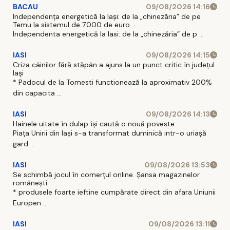
BACAU
09/08/2026 14:16
Independența energetică la Iași: de la „chinezăria” de pe
Temu la sistemul de 7.000 de euro
Independenta energetică la Iasi: de la „chinezăria” de p ...
IASI
09/08/2026 14:15
Criza câinilor fără stăpân a ajuns la un punct critic în județul
Iași
* Padocul de la Tomesti functionează la aproximativ 200%
din capacita ...
IASI
09/08/2026 14:13
Hainele uitate în dulap îşi caută o nouă poveste
Piaţa Unirii din Iaşi s-a transformat duminică intr-o uriaşă
gard ...
IASI
09/08/2026 13:53
Se schimbă jocul în comerțul online. Șansa magazinelor
românești
* produsele foarte ieftine cumpărate direct din afara Uniunii
Europen ...
IASI
09/08/2026 13:11