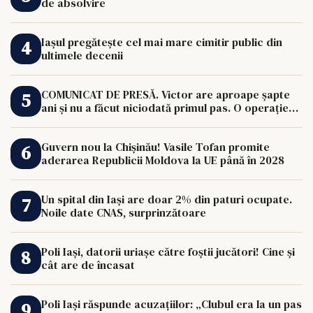
de absolvire
Iașul pregătește cel mai mare cimitir public din
ultimele decenii
COMUNICAT DE PRESĂ. Victor are aproape șapte
ani și nu a făcut niciodată primul pas. O operație
de 33.000 de euro îi poate schimba viața.
Guvern nou la Chișinău! Vasile Tofan promite
aderarea Republicii Moldova la UE până în 2028
Un spital din Iași are doar 2% din paturi ocupate.
Noile date CNAS, surprinzătoare
Poli Iași, datorii uriașe către foștii jucători! Cine și
cât are de încasat
Poli Iași răspunde acuzațiilor: „Clubul era la un pas