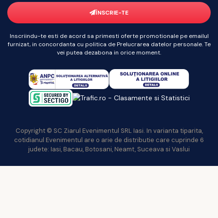
ÎNSCRIE-TE
Inscriindu-te esti de acord sa primesti oferte promotionale pe emailul
furnizat, in concordanta cu politica de Prelucrarea datelor personale. Te
vei putea dezabona in orice moment.
Copyright © SC Ziarul Evenimentul SRL Iasi. In varianta tiparita,
cotidianul Evenimentul are o arie de distributie care cuprinde 6
judete: Iasi, Bacau, Botosani, Neamt, Suceava si Vaslui