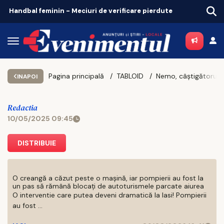
minin - Meciuri de verificare pierdute
Euro scade. Moody
Pagina principală
TABLOID
INAPOI
Redactia
10/05/2025 09:45
DISTRIBUIE
O creangă a căzut peste o mașină, iar pompierii au fost la
un pas să rămână blocați de autoturismele parcate aiurea
O interventie care putea deveni dramatică la Iasi! Pompierii
au fost ...