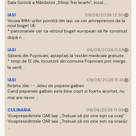
Sala Gotică a Mănăstirii „Sfinţii Trei Ierarhi”, locul ...
IASI
09/08/2026 12:30
Vocea IMM-urilor pornită din Iași: ce cer antreprenorii de la
noul buget UE
* patronatele cer ca viitorul buget european să fie construit
după n ...
IASI
09/08/2026 11:58
Sătenii din Popricani, așteptați la testări medicale gratuite
* timp de 12 zile, locuitorii din comuna Popricani pot merge
la verifi ...
IASI
09/08/2026 11:36
Rețeta zilei -- Jeleu de pepene galben
Cand pepenele galben este bine copt si foarte aromat, nu
mai are nevoi ...
CULINARIA
09/08/2026 11:09
Vicepreședintele OAR Iași: „Trebuie să știi cine ești ca oraș”
Vicepresedintele OAR Iasi: „Trebuie să stii cine esti ca oras&r
...