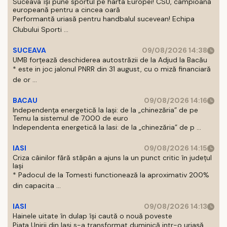
Suceava își pune sportul pe harta Europei! CSU, campioană
europeană pentru a cincea oară
Performantă uriasă pentru handbalul sucevean! Echipa
Clubului Sporti ...
SUCEAVA
09/08/2026 14:38
UMB forțează deschiderea autostrăzii de la Adjud la Bacău
* este in joc jalonul PNRR din 31 august, cu o miză financiară
de or ...
BACAU
09/08/2026 14:16
Independența energetică la Iași: de la „chinezăria” de pe
Temu la sistemul de 7.000 de euro
Independenta energetică la Iasi: de la „chinezăria” de p ...
IASI
09/08/2026 14:15
Criza câinilor fără stăpân a ajuns la un punct critic în județul
Iași
* Padocul de la Tomesti functionează la aproximativ 200%
din capacita ...
IASI
09/08/2026 14:13
Hainele uitate în dulap îşi caută o nouă poveste
Piaţa Unirii din Iaşi s-a transformat duminică intr-o uriaşă