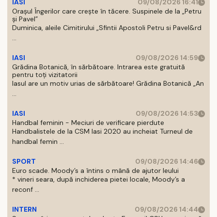
IASI
09/08/2026 16:41
Orașul Îngerilor care crește în tăcere. Suspinele de la „Petru
și Pavel”
Duminica, aleile Cimitirului „Sfintii Apostoli Petru si Pavel&rd
...
IASI
09/08/2026 14:59
Grădina Botanică, în sărbătoare. Intrarea este gratuită
pentru toți vizitatorii
Iasul are un motiv urias de sărbătoare! Grădina Botanică „An
...
IASI
09/08/2026 14:53
Handbal feminin - Meciuri de verificare pierdute
Handbalistele de la CSM Iasi 2020 au incheiat Turneul de
handbal femin ...
SPORT
09/08/2026 14:46
Euro scade. Moody’s a întins o mână de ajutor leului
* vineri seara, după inchiderea pietei locale, Moody’s a
reconf ...
INTERN
09/08/2026 14:44