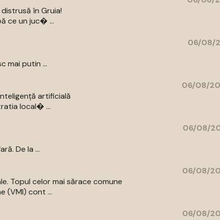
distrusă în Gruia!
ă ce un juc� ...
06/08/2
c mai putin ...
06/08/20
eligență artificială
atia local� ...
06/08/20
ă. De la ...
06/08/20
iale. Topul celor mai sărace comune
e (VMI) cont ...
06/08/20