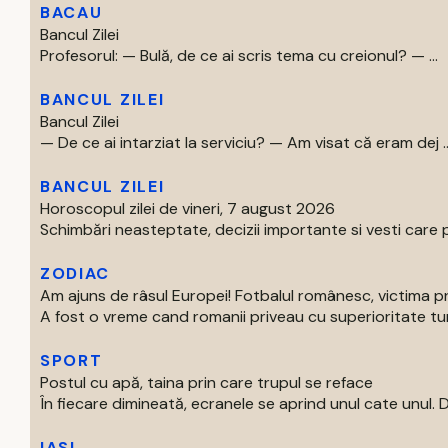
BACAU
Bancul Zilei
Profesorul: — Bulă, de ce ai scris tema cu creionul? — ...
BANCUL ZILEI
Bancul Zilei
— De ce ai intarziat la serviciu? — Am visat că eram dej ..
BANCUL ZILEI
Horoscopul zilei de vineri, 7 august 2026
Schimbări neasteptate, decizii importante si vesti care p
ZODIAC
Am ajuns de râsul Europei! Fotbalul românesc, victima p
A fost o vreme cand romanii priveau cu superioritate turur
SPORT
Postul cu apă, taina prin care trupul se reface
În fiecare dimineată, ecranele se aprind unul cate unul. Di
IASI