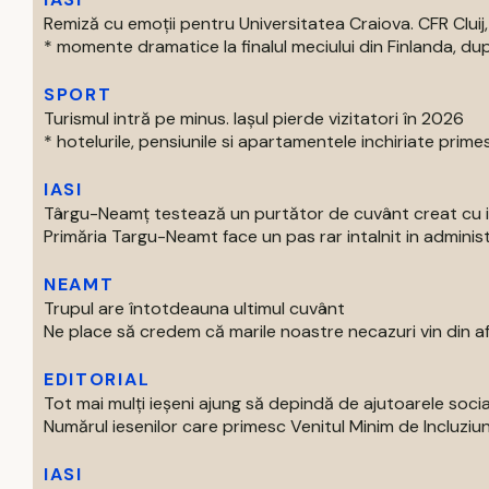
Remiză cu emoții pentru Universitatea Craiova. CFR Cluij, 
* momente dramatice la finalul meciului din Finlanda, dup
SPORT
Turismul intră pe minus. Iașul pierde vizitatori în 2026
* hotelurile, pensiunile si apartamentele inchiriate primes
IASI
Târgu-Neamț testează un purtător de cuvânt creat cu int
Primăria Targu-Neamt face un pas rar intalnit in administr
NEAMT
Trupul are întotdeauna ultimul cuvânt
Ne place să credem că marile noastre necazuri vin din afar
EDITORIAL
Tot mai mulți ieșeni ajung să depindă de ajutoarele soc
Numărul iesenilor care primesc Venitul Minim de Incluziun
IASI