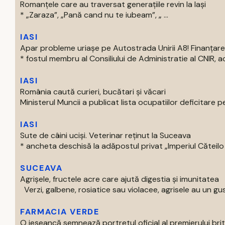
Romanțele care au traversat generațiile revin la Iași
* „Zaraza”, „Pană cand nu te iubeam”, „ ...
IASI
Apar probleme uriașe pe Autostrada Unirii A8! Finanțare
* fostul membru al Consiliului de Administratie al CNIR, acti
IASI
România caută curieri, bucătari și văcari
Ministerul Muncii a publicat lista ocupatiilor deficitare pe
IASI
Sute de câini uciși. Veterinar reținut la Suceava
* ancheta deschisă la adăpostul privat „Imperiul Căteilo .
SUCEAVA
Agrișele, fructele acre care ajută digestia și imunitatea
Verzi, galbene, rosiatice sau violacee, agrisele au un gust
FARMACIA VERDE
O ieșeancă semnează portretul oficial al premierului bri