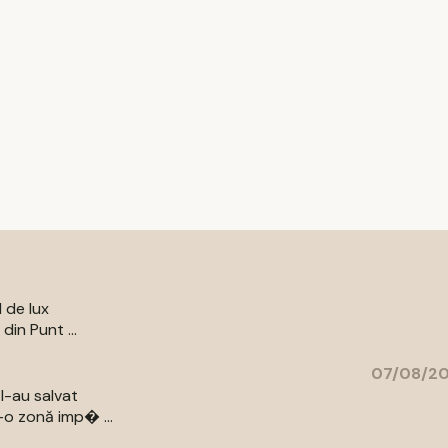
l de lux
din Punt ...
07/08/20
l-au salvat
-o zonă imp� ...