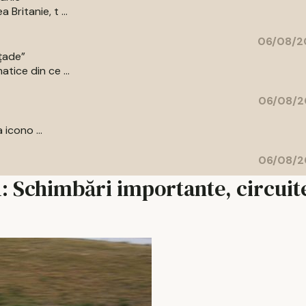
Britanie, t ...
06/08/2
ațade”
tice din ce ...
06/08/2
 icono ...
06/08/2
: Schimbări importante, circuit