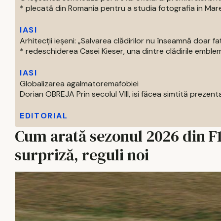
* plecată din Romania pentru a studia fotografia in Marea 
IASI
Arhitecții ieșeni: „Salvarea clădirilor nu înseamnă doar f
* redeschiderea Casei Kieser, una dintre clădirile emblema
IASI
Globalizarea agalmatoremafobiei
Dorian OBREJA Prin secolul VIII, isi făcea simtită prezenta
EDITORIAL
Cum arată sezonul 2026 din F1
surpriză, reguli noi