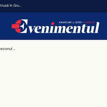
Remiză cu emoții pentru Universitatea Craiova. CFR Cluij, distrusă în Gruia!
Cum arată sezonul 2026 din F1: Schimbări importante, circuite surpriză, reguli noi