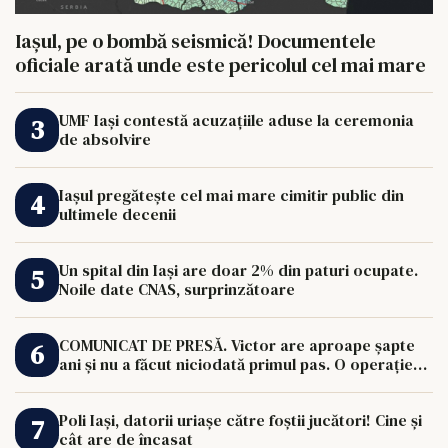
Iașul, pe o bombă seismică! Documentele
oficiale arată unde este pericolul cel mai mare
UMF Iași contestă acuzațiile aduse la ceremonia
de absolvire
Iașul pregătește cel mai mare cimitir public din
ultimele decenii
Un spital din Iași are doar 2% din paturi ocupate.
Noile date CNAS, surprinzătoare
COMUNICAT DE PRESĂ. Victor are aproape șapte
ani și nu a făcut niciodată primul pas. O operație
de 33.000 de euro îi poate schimba viața.
Poli Iași, datorii uriașe către foștii jucători! Cine și
cât are de încasat