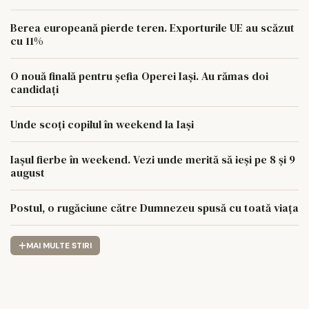
Berea europeană pierde teren. Exporturile UE au scăzut
cu 11%
O nouă finală pentru șefia Operei Iași. Au rămas doi
candidați
Unde scoți copilul în weekend la Iași
Iașul fierbe în weekend. Vezi unde merită să ieși pe 8 și 9
august
Postul, o rugăciune către Dumnezeu spusă cu toată viața
MAI MULTE STIRI