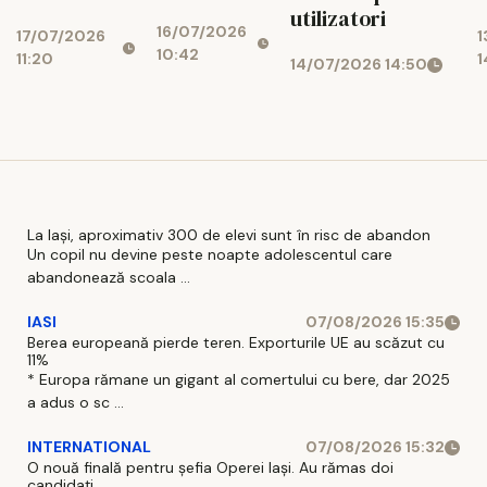
noroc
2026
c
utilizatori
16/07/2026
online
17/07/2026
1
10:42
11:20
1
14/07/2026 14:50
La Iași, aproximativ 300 de elevi sunt în risc de abandon
Un copil nu devine peste noapte adolescentul care
abandonează scoala ...
IASI
07/08/2026 15:35
Berea europeană pierde teren. Exporturile UE au scăzut cu
11%
* Europa rămane un gigant al comertului cu bere, dar 2025
a adus o sc ...
INTERNATIONAL
07/08/2026 15:32
O nouă finală pentru șefia Operei Iași. Au rămas doi
candidați