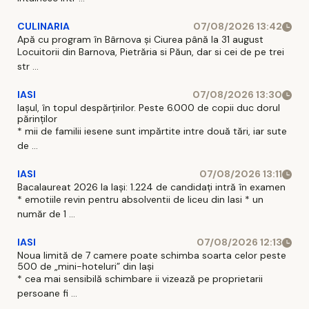
CULINARIA
07/08/2026 13:42
Apă cu program în Bârnova și Ciurea până la 31 august
Locuitorii din Barnova, Pietrăria si Păun, dar si cei de pe trei
str ...
IASI
07/08/2026 13:30
Iașul, în topul despărțirilor. Peste 6.000 de copii duc dorul
părinților
* mii de familii iesene sunt impărtite intre două tări, iar sute
de ...
IASI
07/08/2026 13:11
Bacalaureat 2026 la Iași: 1.224 de candidați intră în examen
* emotiile revin pentru absolventii de liceu din Iasi * un
număr de 1 ...
IASI
07/08/2026 12:13
Noua limită de 7 camere poate schimba soarta celor peste
500 de „mini-hoteluri” din Iași
* cea mai sensibilă schimbare ii vizează pe proprietarii
persoane fi ...