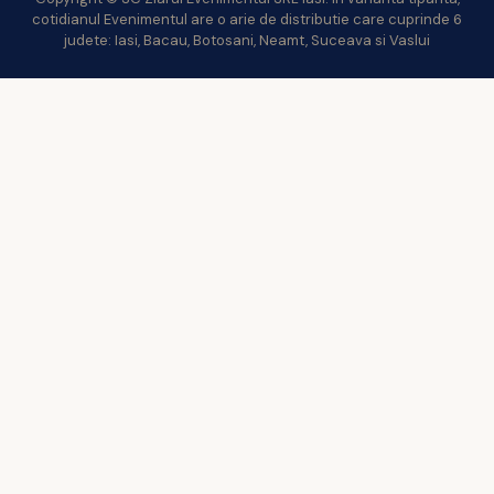
cotidianul Evenimentul are o arie de distributie care cuprinde 6
judete: Iasi, Bacau, Botosani, Neamt, Suceava si Vaslui