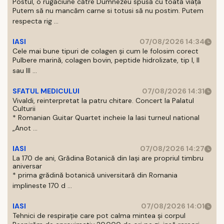
Postul, o rugăciune către Dumnezeu spusă cu toată viața
Putem să nu mancăm carne si totusi să nu postim. Putem
respecta rig ...
IASI
07/08/2026 14:34
Cele mai bune tipuri de colagen și cum le folosim corect
Pulbere marină, colagen bovin, peptide hidrolizate, tip I, II
sau III ...
SFATUL MEDICULUI
07/08/2026 14:31
Vivaldi, reinterpretat la patru chitare. Concert la Palatul
Culturii
* Romanian Guitar Quartet incheie la Iasi turneul national
„Anot ...
IASI
07/08/2026 14:27
La 170 de ani, Grădina Botanică din Iași are propriul timbru
aniversar
* prima grădină botanică universitară din Romania
implineste 170 d ...
IASI
07/08/2026 14:01
Tehnici de respirație care pot calma mintea și corpul