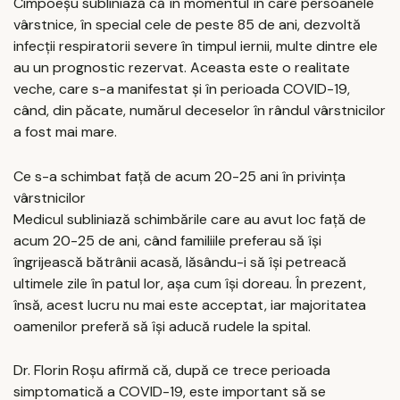
Cimpoeșu subliniază că în momentul în care persoanele
vârstnice, în special cele de peste 85 de ani, dezvoltă
infecții respiratorii severe în timpul iernii, multe dintre ele
au un prognostic rezervat. Aceasta este o realitate
veche, care s-a manifestat și în perioada COVID-19,
când, din păcate, numărul deceselor în rândul vârstnicilor
a fost mai mare.
Ce s-a schimbat față de acum 20-25 ani în privința
vârstnicilor
Medicul subliniază schimbările care au avut loc față de
acum 20-25 de ani, când familiile preferau să își
îngrijească bătrânii acasă, lăsându-i să își petreacă
ultimele zile în patul lor, așa cum își doreau. În prezent,
însă, acest lucru nu mai este acceptat, iar majoritatea
oamenilor preferă să își aducă rudele la spital.
Dr. Florin Roșu afirmă că, după ce trece perioada
simptomatică a COVID-19, este important să se