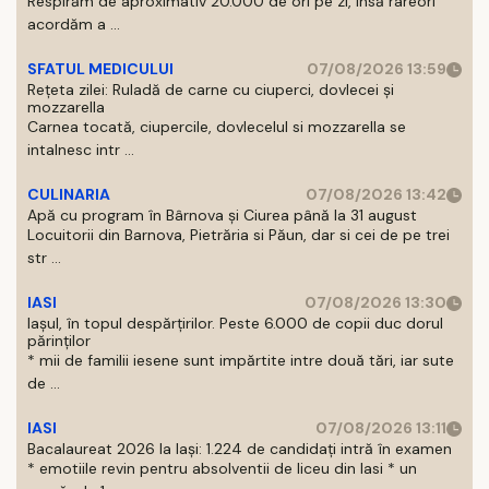
Respirăm de aproximativ 20.000 de ori pe zi, insă rareori
acordăm a ...
SFATUL MEDICULUI
07/08/2026 13:59
Rețeta zilei: Ruladă de carne cu ciuperci, dovlecei și
mozzarella
Carnea tocată, ciupercile, dovlecelul si mozzarella se
intalnesc intr ...
CULINARIA
07/08/2026 13:42
Apă cu program în Bârnova și Ciurea până la 31 august
Locuitorii din Barnova, Pietrăria si Păun, dar si cei de pe trei
str ...
IASI
07/08/2026 13:30
Iașul, în topul despărțirilor. Peste 6.000 de copii duc dorul
părinților
* mii de familii iesene sunt impărtite intre două tări, iar sute
de ...
IASI
07/08/2026 13:11
Bacalaureat 2026 la Iași: 1.224 de candidați intră în examen
* emotiile revin pentru absolventii de liceu din Iasi * un