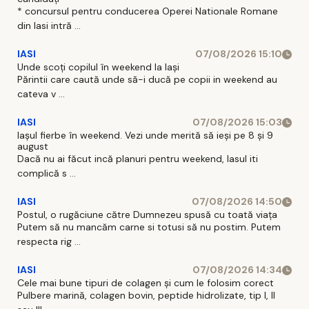
* concursul pentru conducerea Operei Nationale Romane
din Iasi intră ...
IASI
07/08/2026 15:10
Unde scoți copilul în weekend la Iași
Părintii care caută unde să-i ducă pe copii in weekend au
cateva v ...
IASI
07/08/2026 15:03
Iașul fierbe în weekend. Vezi unde merită să ieși pe 8 și 9
august
Dacă nu ai făcut incă planuri pentru weekend, Iasul iti
complică s ...
IASI
07/08/2026 14:50
Postul, o rugăciune către Dumnezeu spusă cu toată viața
Putem să nu mancăm carne si totusi să nu postim. Putem
respecta rig ...
IASI
07/08/2026 14:34
Cele mai bune tipuri de colagen și cum le folosim corect
Pulbere marină, colagen bovin, peptide hidrolizate, tip I, II