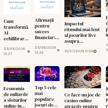
Afirmații
Cum
Impactul
pentru
transformă
ritmului mai lent
succes
AI
al jocurilor live
financiar:
echilibrarea
a
asupra
cum ușor
jocurilor de
2
j
managementului
03/08/2026
atragi banii
03/08/2026
noroc
1
31/07/2026 11:09
bugetului la
13:25
zilnic
13:27
cazino online
Top 5 cele
Economia
mai
de miliarde
î
Ce face un joc de
populare
a sloturilor
P
casino online
jocuri de
online în
r
atractiv pentru