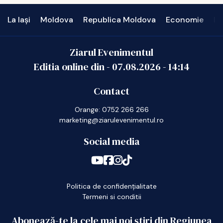
La Iași
Moldova
Republica Moldova
Economie
In
Ziarul Evenimentul
Editia online din -
07.08.2026
-
14:14
Contact
Orange: 0752 266 266
marketing@ziarulevenimentul.ro
Social media
Politica de confidențialitate
Termeni si conditii
Abonează-te la cele mai noi știri din Regiunea