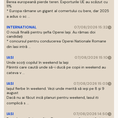
Berea europeană pierde teren. Exporturile UE au scăzut cu
11%
* Europa rămane un gigant al comertului cu bere, dar 2025
a adus o sc ...
INTERNATIONAL
07/08/2026 15:32
O nouă finală pentru șefia Operei Iași. Au rămas doi
candidați
* concursul pentru conducerea Operei Nationale Romane
din Iasi intră ...
IASI
07/08/2026 15:10
Unde scoți copilul în weekend la Iași
Părintii care caută unde să-i ducă pe copii in weekend au
cateva v ...
IASI
07/08/2026 15:03
Iașul fierbe în weekend. Vezi unde merită să ieși pe 8 și 9
august
Dacă nu ai făcut incă planuri pentru weekend, Iasul iti
complică s ...
IASI
07/08/2026 14:50