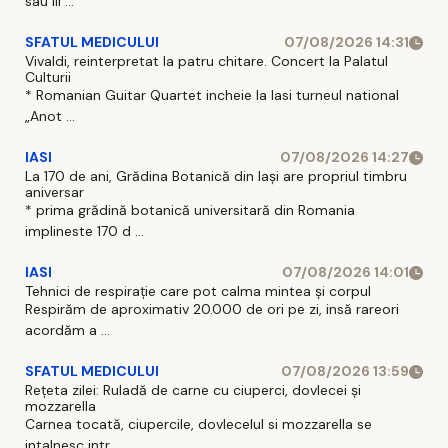
sau III ...
SFATUL MEDICULUI
07/08/2026 14:31
Vivaldi, reinterpretat la patru chitare. Concert la Palatul
Culturii
* Romanian Guitar Quartet incheie la Iasi turneul national
„Anot ...
IASI
07/08/2026 14:27
La 170 de ani, Grădina Botanică din Iași are propriul timbru
aniversar
* prima grădină botanică universitară din Romania
implineste 170 d ...
IASI
07/08/2026 14:01
Tehnici de respirație care pot calma mintea și corpul
Respirăm de aproximativ 20.000 de ori pe zi, insă rareori
acordăm a ...
SFATUL MEDICULUI
07/08/2026 13:59
Rețeta zilei: Ruladă de carne cu ciuperci, dovlecei și
mozzarella
Carnea tocată, ciupercile, dovlecelul si mozzarella se
intalnesc intr ...