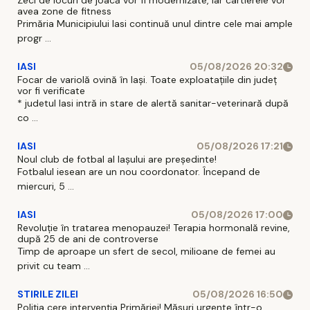
Zeci de locuri de joacă vor fi modernizate, iar cartierele vor
avea zone de fitness
Primăria Municipiului Iasi continuă unul dintre cele mai ample
progr ...
IASI
05/08/2026 20:32
Focar de variolă ovină în Iași. Toate exploatațiile din județ
vor fi verificate
* judetul Iasi intră in stare de alertă sanitar-veterinară după
co ...
IASI
05/08/2026 17:21
Noul club de fotbal al Iașului are președinte!
Fotbalul iesean are un nou coordonator. Începand de
miercuri, 5 ...
IASI
05/08/2026 17:00
Revoluție în tratarea menopauzei! Terapia hormonală revine,
după 25 de ani de controverse
Timp de aproape un sfert de secol, milioane de femei au
privit cu team ...
STIRILE ZILEI
05/08/2026 16:50
Poliția cere intervenția Primăriei! Măsuri urgente într-o