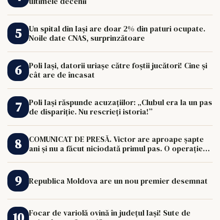
ultimele decenii
Un spital din Iași are doar 2% din paturi ocupate.
Noile date CNAS, surprinzătoare
Poli Iași, datorii uriașe către foștii jucători! Cine și
cât are de încasat
Poli Iași răspunde acuzațiilor: „Clubul era la un pas
de dispariție. Nu rescrieți istoria!”
COMUNICAT DE PRESĂ. Victor are aproape șapte
ani și nu a făcut niciodată primul pas. O operație
de 33.000 de euro îi poate schimba viața.
Republica Moldova are un nou premier desemnat
Focar de variolă ovină în județul Iași! Sute de