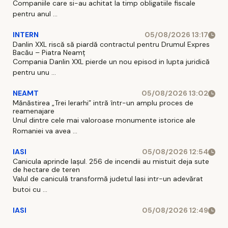
Companiile care si-au achitat la timp obligatiile fiscale
pentru anul ...
INTERN
05/08/2026 13:17
Danlin XXL riscă să piardă contractul pentru Drumul Expres
Bacău – Piatra Neamț
Compania Danlin XXL pierde un nou episod in lupta juridică
pentru unu ...
NEAMT
05/08/2026 13:02
Mănăstirea „Trei Ierarhi” intră într-un amplu proces de
reamenajare
Unul dintre cele mai valoroase monumente istorice ale
Romaniei va avea ...
IASI
05/08/2026 12:54
Canicula aprinde Iașul. 256 de incendii au mistuit deja sute
de hectare de teren
Valul de caniculă transformă judetul Iasi intr-un adevărat
butoi cu ...
IASI
05/08/2026 12:49