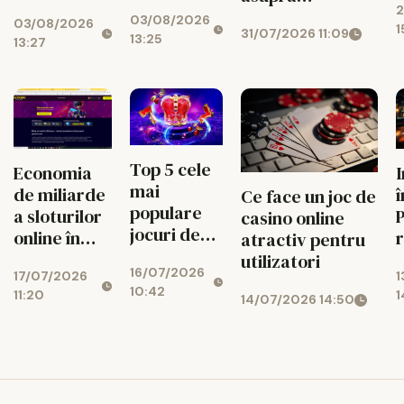
cum ușor
jocurilor de
2
j
managementului
03/08/2026
atragi banii
03/08/2026
noroc
1
31/07/2026 11:09
bugetului la
13:25
zilnic
13:27
cazino online
Top 5 cele
Economia
mai
de miliarde
î
Ce face un joc de
populare
a sloturilor
P
casino online
jocuri de
online în
r
atractiv pentru
noroc
2026
c
utilizatori
16/07/2026
online
17/07/2026
1
10:42
11:20
1
14/07/2026 14:50