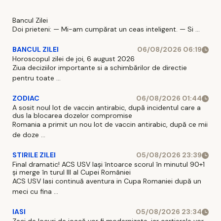
Bancul Zilei
Doi prieteni: — Mi-am cumpărat un ceas inteligent. — Si ...
BANCUL ZILEI
06/08/2026 06:19
Horoscopul zilei de joi, 6 august 2026
Ziua deciziilor importante si a schimbărilor de directie
pentru toate ...
ZODIAC
06/08/2026 01:44
A sosit noul lot de vaccin antirabic, după incidentul care a
dus la blocarea dozelor compromise
Romania a primit un nou lot de vaccin antirabic, după ce mii
de doze ...
STIRILE ZILEI
05/08/2026 23:39
Final dramatic! ACS USV Iași întoarce scorul în minutul 90+1
și merge în turul III al Cupei României
ACS USV Iasi continuă aventura in Cupa Romaniei după un
meci cu fina ...
IASI
05/08/2026 23:34