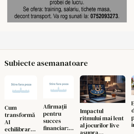
Subiecte asemanatoare
Afirmații
Cum
Impactul
pentru
transformă
ritmului mai lent
succes
AI
al jocurilor live
financiar:
echilibrarea
a
asupra