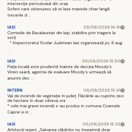
intersecție periculoasă din oraș
Soferii care obisnuiesc să isi lase masinile chiar langă
trecerile d ...
IASI
05/08/2026 16:41
Comisiile de Bacalaureat din Iași, stabilite prin tragere la
sorți
* Inspectoratul Scolar Judetean Iasi organizează joi, 6 aug
...
IASI
05/08/2026 15:50
Piața locală este prudentă înainte de decizia Moody's
Vineri seară, agentia de evaluare Moody's urmează să
anunte dec ...
INTERN
05/08/2026 15:41
Val de incendii de vegetație în județ. Flăcările au cuprins zeci
de hectare în doar câteva ore
* cele mai grave incendii s-au produs in comuna Coarnele
Caprei si in ...
IASI
05/08/2026 15:32
Arhitecții ieșeni: „Salvarea clădirilor nu înseamnă doar