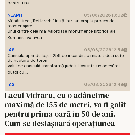
pentru unu ...
NEAMT
05/08/2026 13:02
Mănăstirea „Trei Ierarhi” intră într-un amplu proces de
reamenajare
Unul dintre cele mai valoroase monumente istorice ale
Romaniei va avea ...
IASI
05/08/2026 12:54
Canicula aprinde Iașul. 256 de incendii au mistuit deja sute
de hectare de teren
Valul de caniculă transformă judetul Iasi intr-un adevărat
butoi cu ...
IASI
05/08/2026 12:49
Lacul Vidraru, cu o adâncime
maximă de 155 de metri, va fi golit
pentru prima oară în 50 de ani.
Cum se desfășoară operațiunea