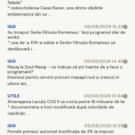
fațade”
* redeschiderea Casei Kieser, una dintre clădirile
emblematice din ce ...
IASI
05/08/2026 15:23
Au început Serile Filmului Românesc. Vezi programul zilei de
astăzi
* cea de-a XVII-a editie a Serilor Filmului Romanesc se
desfăsoară i ...
IASI
05/08/2026 14:45
Masaj la Soul Masaj – ce trebuie să știi înainte de a face o
programare?
Interesul pentru servicii precum masajul nud a crescut in
ultimii ani, ...
UTILE
05/08/2026 13:44
Amenajarea Lacului CUG II va costa peste 16 milioane de lei
* documentatia a fost modificată după solicitările de
clarificări ...
IASI
05/08/2026 13:29
Firmele primesc automat bonificația de 3% la impozit