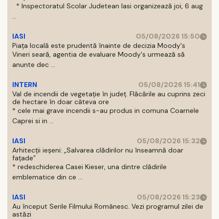
* Inspectoratul Scolar Judetean Iasi organizează joi, 6 aug
...
IASI
05/08/2026 15:50
Piața locală este prudentă înainte de decizia Moody's
Vineri seară, agentia de evaluare Moody's urmează să
anunte dec ...
INTERN
05/08/2026 15:41
Val de incendii de vegetație în județ. Flăcările au cuprins zeci
de hectare în doar câteva ore
* cele mai grave incendii s-au produs in comuna Coarnele
Caprei si in ...
IASI
05/08/2026 15:32
Arhitecții ieșeni: „Salvarea clădirilor nu înseamnă doar
fațade”
* redeschiderea Casei Kieser, una dintre clădirile
emblematice din ce ...
IASI
05/08/2026 15:23
Au început Serile Filmului Românesc. Vezi programul zilei de
astăzi