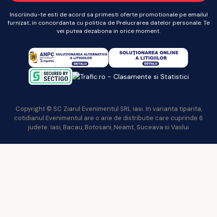
Inscriindu-te esti de acord sa primesti oferte promotionale pe emailul
furnizat, in concordanta cu politica de Prelucrarea datelor personale. Te
vei putea dezabona in orice moment.
Copyright © SC Ziarul Evenimentul SRL Iasi. In varianta tiparita,
cotidianul Evenimentul are o arie de distributie care cuprinde 6
judete: Iasi, Bacau, Botosani, Neamt, Suceava si Vaslui