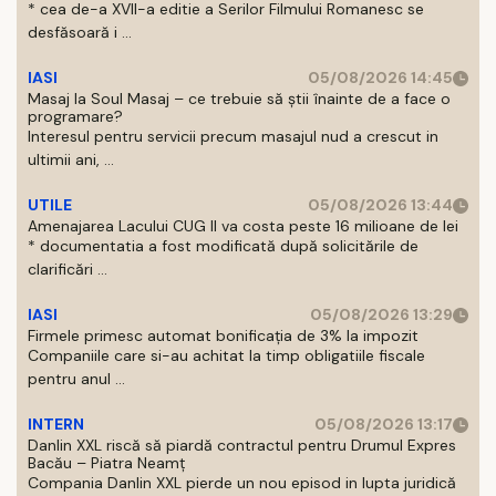
* cea de-a XVII-a editie a Serilor Filmului Romanesc se
desfăsoară i ...
IASI
05/08/2026 14:45
Masaj la Soul Masaj – ce trebuie să știi înainte de a face o
programare?
Interesul pentru servicii precum masajul nud a crescut in
ultimii ani, ...
UTILE
05/08/2026 13:44
Amenajarea Lacului CUG II va costa peste 16 milioane de lei
* documentatia a fost modificată după solicitările de
clarificări ...
IASI
05/08/2026 13:29
Firmele primesc automat bonificația de 3% la impozit
Companiile care si-au achitat la timp obligatiile fiscale
pentru anul ...
INTERN
05/08/2026 13:17
Danlin XXL riscă să piardă contractul pentru Drumul Expres
Bacău – Piatra Neamț
Compania Danlin XXL pierde un nou episod in lupta juridică