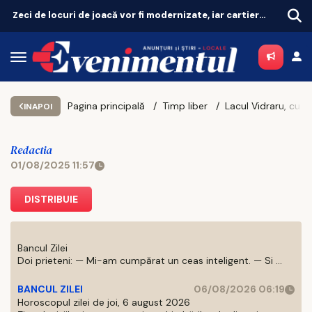
Zeci de locuri de joacă vor fi modernizate, iar cartierele vor avea zone de fitness
Pagina principală
Timp liber
INAPOI
Redactia
01/08/2025 11:57
DISTRIBUIE
Bancul Zilei
Doi prieteni: — Mi-am cumpărat un ceas inteligent. — Si ...
BANCUL ZILEI
06/08/2026 06:19
Horoscopul zilei de joi, 6 august 2026