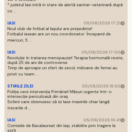
* judetul Iasi intră in stare de alertă sanitar-veterinară după
co ...
IASI
05/08/2026 17:21
Noul club de fotbal al Iașului are președinte!
Fotbalul iesean are un nou coordonator. Începand de
miercuri, 5 ...
IASI
05/08/2026 17:00
Revoluție în tratarea menopauzei! Terapia hormonală revine,
după 25 de ani de controverse
Timp de aproape un sfert de secol, milioane de femei au
privit cu team ...
STIRILE ZILEI
05/08/2026 16:50
Poliția cere intervenția Primăriei! Măsuri urgente într-o
intersecție periculoasă din oraș
Soferii care obisnuiesc să isi lase masinile chiar langă
trecerile d ...
IASI
05/08/2026 16:41
Comisiile de Bacalaureat din Iași, stabilite prin tragere la
sorți