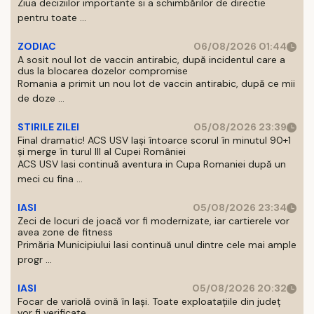
Ziua deciziilor importante si a schimbărilor de directie
pentru toate ...
ZODIAC
06/08/2026 01:44
A sosit noul lot de vaccin antirabic, după incidentul care a
dus la blocarea dozelor compromise
Romania a primit un nou lot de vaccin antirabic, după ce mii
de doze ...
STIRILE ZILEI
05/08/2026 23:39
Final dramatic! ACS USV Iași întoarce scorul în minutul 90+1
și merge în turul III al Cupei României
ACS USV Iasi continuă aventura in Cupa Romaniei după un
meci cu fina ...
IASI
05/08/2026 23:34
Zeci de locuri de joacă vor fi modernizate, iar cartierele vor
avea zone de fitness
Primăria Municipiului Iasi continuă unul dintre cele mai ample
progr ...
IASI
05/08/2026 20:32
Focar de variolă ovină în Iași. Toate exploatațiile din județ
vor fi verificate