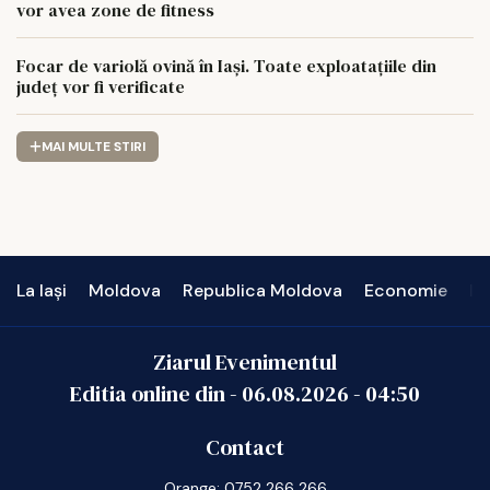
vor avea zone de fitness
Focar de variolă ovină în Iași. Toate exploatațiile din
județ vor fi verificate
MAI MULTE STIRI
La Iași
Moldova
Republica Moldova
Economie
In
Ziarul Evenimentul
Editia online din -
06.08.2026
-
04:50
Contact
Orange: 0752 266 266