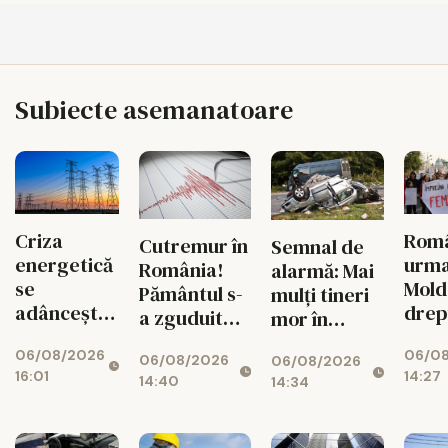
Subiecte asemanatoare
Criza
Româ
Cutremur în
Semnal de
energetică
urm
România!
alarmă: Mai
se
Mold
Pământul s-
mulți tineri
adâncește.
drep
a zguduit
mor în
Fabricile
și si
din nou în
accidente
06/08/2026
06/0
mari pot
feme
06/08/2026
06/08/2026
zona
rutiere
16:01
14:27
rămâne
14:40
14:34
seismică
decât din
fără
Vrancea
cauza
energie în
tuberculozei