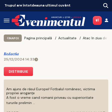
Trupul are întotdeauna ultimul cuvânt
Pagina principală
Actualitate
INAPOI
Redactia
25/12/2024 14:33
DISTRIBUIE
Am ajuns de râsul Europei! Fotbalul românesc, victima
propriei aroganțe
A fost o vreme cand romanii priveau cu superioritate
tururile prelimin ...