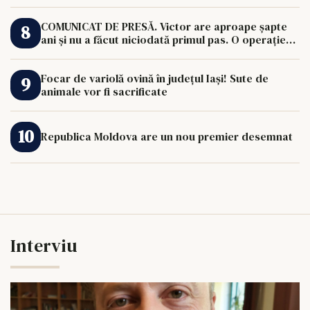
COMUNICAT DE PRESĂ. Victor are aproape șapte
ani și nu a făcut niciodată primul pas. O operație
de 33.000 de euro îi poate schimba viața.
Focar de variolă ovină în județul Iași! Sute de
animale vor fi sacrificate
Republica Moldova are un nou premier desemnat
Interviu