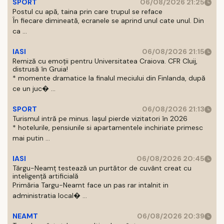
SPORT
06/08/2026 21:25
Postul cu apă, taina prin care trupul se reface
În fiecare dimineată, ecranele se aprind unul cate unul. Din
ca ...
IASI
06/08/2026 21:15
Remiză cu emoții pentru Universitatea Craiova. CFR Cluij,
distrusă în Gruia!
* momente dramatice la finalul meciului din Finlanda, după
ce un juc� ...
SPORT
06/08/2026 21:13
Turismul intră pe minus. Iașul pierde vizitatori în 2026
* hotelurile, pensiunile si apartamentele inchiriate primesc
mai putin ...
IASI
06/08/2026 20:45
Târgu-Neamț testează un purtător de cuvânt creat cu
inteligență artificială
Primăria Targu-Neamt face un pas rar intalnit in
administratia local� ...
NEAMT
06/08/2026 20:39