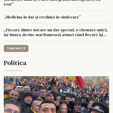
rost”
„Medicina în dar și credința în vindecare”
„Fiecare dintre noi are un dar special, o chemare unică,
iar lumea devine mai frumoasă atunci când fiecare își
urmează drumul cu sufletul deschis”
MAI MULTE
Politica