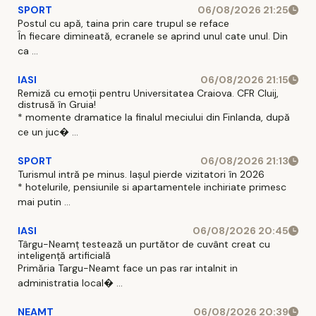
SPORT
06/08/2026 21:25
Postul cu apă, taina prin care trupul se reface
În fiecare dimineată, ecranele se aprind unul cate unul. Din
ca ...
IASI
06/08/2026 21:15
Remiză cu emoții pentru Universitatea Craiova. CFR Cluij,
distrusă în Gruia!
* momente dramatice la finalul meciului din Finlanda, după
ce un juc� ...
SPORT
06/08/2026 21:13
Turismul intră pe minus. Iașul pierde vizitatori în 2026
* hotelurile, pensiunile si apartamentele inchiriate primesc
mai putin ...
IASI
06/08/2026 20:45
Târgu-Neamț testează un purtător de cuvânt creat cu
inteligență artificială
Primăria Targu-Neamt face un pas rar intalnit in
administratia local� ...
NEAMT
06/08/2026 20:39