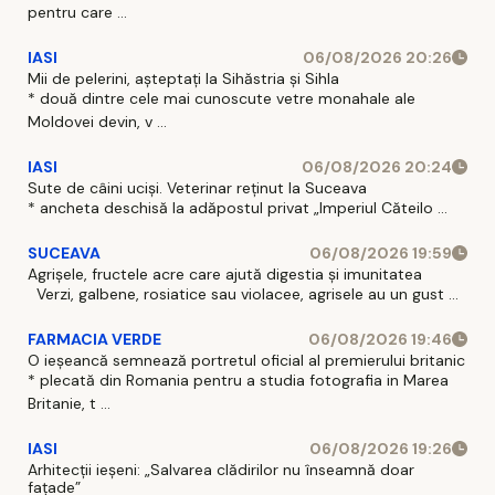
pentru care ...
IASI
06/08/2026 20:26
Mii de pelerini, așteptați la Sihăstria și Sihla
* două dintre cele mai cunoscute vetre monahale ale
Moldovei devin, v ...
IASI
06/08/2026 20:24
Sute de câini uciși. Veterinar reținut la Suceava
* ancheta deschisă la adăpostul privat „Imperiul Căteilo ...
SUCEAVA
06/08/2026 19:59
Agrișele, fructele acre care ajută digestia și imunitatea
Verzi, galbene, rosiatice sau violacee, agrisele au un gust ...
FARMACIA VERDE
06/08/2026 19:46
O ieșeancă semnează portretul oficial al premierului britanic
* plecată din Romania pentru a studia fotografia in Marea
Britanie, t ...
IASI
06/08/2026 19:26
Arhitecții ieșeni: „Salvarea clădirilor nu înseamnă doar
fațade”