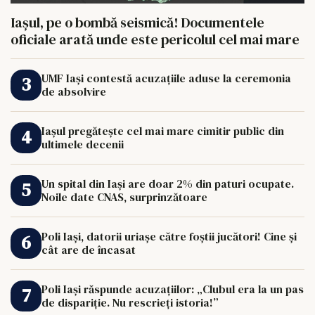
Iașul, pe o bombă seismică! Documentele
oficiale arată unde este pericolul cel mai mare
UMF Iași contestă acuzațiile aduse la ceremonia
de absolvire
Iașul pregătește cel mai mare cimitir public din
ultimele decenii
Un spital din Iași are doar 2% din paturi ocupate.
Noile date CNAS, surprinzătoare
Poli Iași, datorii uriașe către foștii jucători! Cine și
cât are de încasat
Poli Iași răspunde acuzațiilor: „Clubul era la un pas
de dispariție. Nu rescrieți istoria!”