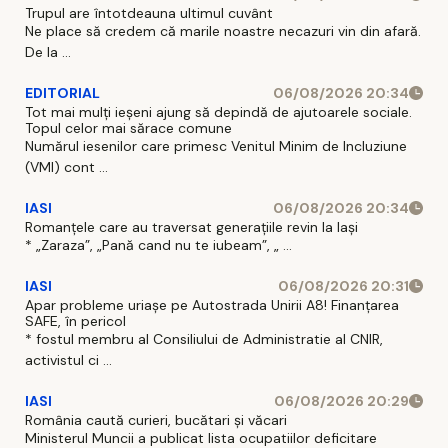
Trupul are întotdeauna ultimul cuvânt
Ne place să credem că marile noastre necazuri vin din afară.
De la ...
EDITORIAL
06/08/2026 20:34
Tot mai mulți ieșeni ajung să depindă de ajutoarele sociale.
Topul celor mai sărace comune
Numărul iesenilor care primesc Venitul Minim de Incluziune
(VMI) cont ...
IASI
06/08/2026 20:34
Romanțele care au traversat generațiile revin la Iași
* „Zaraza”, „Pană cand nu te iubeam”, „ ...
IASI
06/08/2026 20:31
Apar probleme uriașe pe Autostrada Unirii A8! Finanțarea
SAFE, în pericol
* fostul membru al Consiliului de Administratie al CNIR,
activistul ci ...
IASI
06/08/2026 20:29
România caută curieri, bucătari și văcari
Ministerul Muncii a publicat lista ocupatiilor deficitare