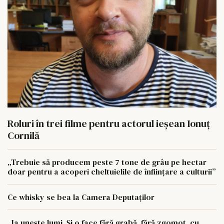
Roluri în trei filme pentru actorul ieşean Ionuţ
Cornilă
„Trebuie să producem peste 7 tone de grâu pe hectar
doar pentru a acoperi cheltuielile de înființare a culturii”
Ce whisky se bea la Camera Deputaților
„Ia unește lumi. Și o face fără grabă, fără zgomot, cu