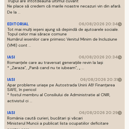
Trupul are întotdeauna ultimul cuvânt
Ne place să credem că marile noastre necazuri vin din afară.
De la ...
EDITORIAL
06/08/2026 20:34
Tot mai mulți ieșeni ajung să depindă de ajutoarele sociale.
Topul celor mai sărace comune
Numărul iesenilor care primesc Venitul Minim de Incluziune
(VMI) cont ...
IASI
06/08/2026 20:34
Romanțele care au traversat generațiile revin la Iași
* „Zaraza”, „Pană cand nu te iubeam”, „ ...
IASI
06/08/2026 20:31
Apar probleme uriașe pe Autostrada Unirii A8! Finanțarea
SAFE, în pericol
* fostul membru al Consiliului de Administratie al CNIR,
activistul ci ...
IASI
06/08/2026 20:29
România caută curieri, bucătari și văcari
Ministerul Muncii a publicat lista ocupatiilor deficitare