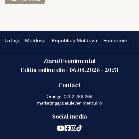
La Iași
Moldova
Republica Moldova
Economie
In
Ziarul Evenimentul
Editia online din -
06.08.2026
-
20:51
Contact
Orange: 0752 266 266
marketing@ziarulevenimentul.ro
Social media