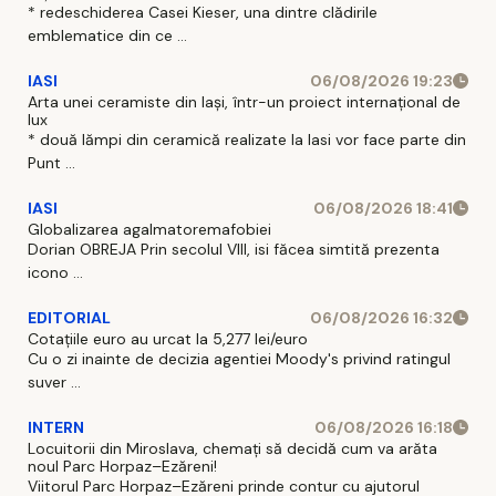
* redeschiderea Casei Kieser, una dintre clădirile
emblematice din ce ...
IASI
06/08/2026 19:23
Arta unei ceramiste din Iași, într-un proiect internațional de
lux
* două lămpi din ceramică realizate la Iasi vor face parte din
Punt ...
IASI
06/08/2026 18:41
Globalizarea agalmatoremafobiei
Dorian OBREJA Prin secolul VIII, isi făcea simtită prezenta
icono ...
EDITORIAL
06/08/2026 16:32
Cotațiile euro au urcat la 5,277 lei/euro
Cu o zi inainte de decizia agentiei Moody's privind ratingul
suver ...
INTERN
06/08/2026 16:18
Locuitorii din Miroslava, chemați să decidă cum va arăta
noul Parc Horpaz–Ezăreni!
Viitorul Parc Horpaz–Ezăreni prinde contur cu ajutorul