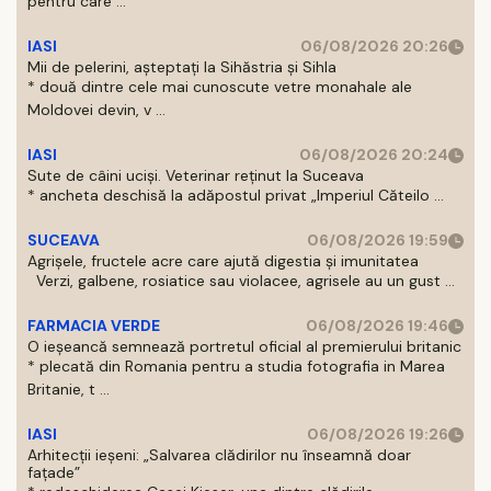
pentru care ...
IASI
06/08/2026 20:26
Mii de pelerini, așteptați la Sihăstria și Sihla
* două dintre cele mai cunoscute vetre monahale ale
Moldovei devin, v ...
IASI
06/08/2026 20:24
Sute de câini uciși. Veterinar reținut la Suceava
* ancheta deschisă la adăpostul privat „Imperiul Căteilo ...
SUCEAVA
06/08/2026 19:59
Agrișele, fructele acre care ajută digestia și imunitatea
Verzi, galbene, rosiatice sau violacee, agrisele au un gust ...
FARMACIA VERDE
06/08/2026 19:46
O ieșeancă semnează portretul oficial al premierului britanic
* plecată din Romania pentru a studia fotografia in Marea
Britanie, t ...
IASI
06/08/2026 19:26
Arhitecții ieșeni: „Salvarea clădirilor nu înseamnă doar
fațade”