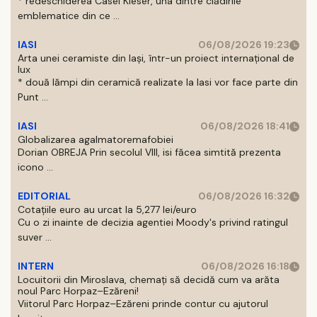
* redeschiderea Casei Kieser, una dintre clădirile
emblematice din ce ...
IASI
06/08/2026 19:23
Arta unei ceramiste din Iași, într-un proiect internațional de
lux
* două lămpi din ceramică realizate la Iasi vor face parte din
Punt ...
IASI
06/08/2026 18:41
Globalizarea agalmatoremafobiei
Dorian OBREJA Prin secolul VIII, isi făcea simtită prezenta
icono ...
EDITORIAL
06/08/2026 16:32
Cotațiile euro au urcat la 5,277 lei/euro
Cu o zi inainte de decizia agentiei Moody's privind ratingul
suver ...
INTERN
06/08/2026 16:18
Locuitorii din Miroslava, chemați să decidă cum va arăta
noul Parc Horpaz–Ezăreni!
Viitorul Parc Horpaz–Ezăreni prinde contur cu ajutorul