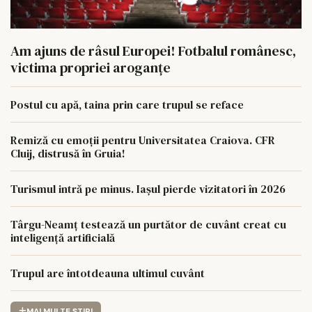
Am ajuns de râsul Europei! Fotbalul românesc,
victima propriei aroganțe
Postul cu apă, taina prin care trupul se reface
Remiză cu emoții pentru Universitatea Craiova. CFR
Cluij, distrusă în Gruia!
Turismul intră pe minus. Iașul pierde vizitatori în 2026
Târgu-Neamț testează un purtător de cuvânt creat cu
inteligență artificială
Trupul are întotdeauna ultimul cuvânt
MAI MULTE STIRI