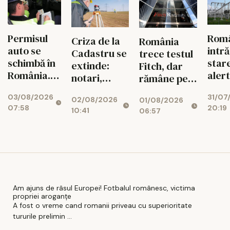
orele de
și a
vârf
drogurilor
Permisul
Rom
Criza de la
România
auto se
intră
Cadastru se
trece testul
schimbă în
star
extinde:
Fitch, dar
România.
aler
notari,
rămâne pe
Ce reguli
ener
dezvoltatori
marginea
03/08/2026
31/07
noi îi
02/08/2026
01/08/2026
și bănci,
prăpastiei
07:58
20:19
așteaptă
10:41
06:57
afectați de
financiare
pe șoferi și
blocajul
când vor
național
intra în
vigoare
Am ajuns de râsul Europei! Fotbalul românesc, victima
propriei aroganțe
A fost o vreme cand romanii priveau cu superioritate
tururile prelimin ...