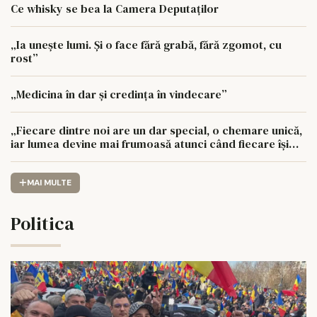
Ce whisky se bea la Camera Deputaților
„Ia unește lumi. Și o face fără grabă, fără zgomot, cu
rost”
„Medicina în dar și credința în vindecare”
„Fiecare dintre noi are un dar special, o chemare unică,
iar lumea devine mai frumoasă atunci când fiecare își
urmează drumul cu sufletul deschis”
MAI MULTE
Politica