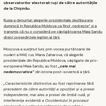
observatorilor electorali ruşi de către autorităţile
de la Chişinău.
Rusia a denunţat alegerile prezidenţiale desfășurate
duminică în Republica Moldova ca fiind „nedrepte” şi a
transmis că nu o consideră pe câştigătoarea Maia Sandu
drept preşedintele legitim al ţării.
Moscova a susținut luni, prin vocea purtătoarei de
cuvânt a MAE rus, Maria Zaharova, că alegerile
prezidențiale din Republica Moldova, câștigate de pro-
europeana Maia Sandu, au fost
„cele mai
nedemocratice”
din istoria post-sovietică a țării.
„Caracteristicile distinctive au fost reprimarea fără
precedent de către autorități a opoziției și a presei
independente, mai ales a presei de limbă rusă, și
interferența evidentă a Occidentului în procesul