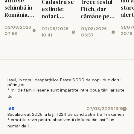
auto se
intră
Cadastru se
trece testul
schimbă în
star
extinde:
Fitch, dar
România.
aler
notari,
rămâne pe
Ce reguli
ener
dezvoltatori
marginea
03/08/2026
31/07
noi îi
02/08/2026
01/08/2026
și bănci,
prăpastiei
07:58
20:19
așteaptă
10:41
06:57
afectați de
financiare
pe șoferi și
blocajul
când vor
național
intra în
vigoare
Iașul, în topul despărțirilor. Peste 6.000 de copii duc dorul
părinților
* mii de familii iesene sunt impărtite intre două tări, iar sute
de ...
IASI
07/08/2026 13:11
Bacalaureat 2026 la Iași: 1.224 de candidați intră în examen
* emotiile revin pentru absolventii de liceu din Iasi * un
număr de 1 ...