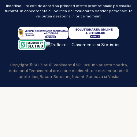
Inscriindu-te esti de acord sa primesti oferte promotionale pe emailul
furnizat, in concordanta cu politica de Prelucrarea datelor personale. Te
vei putea dezabona in orice moment.
Copyright © SC Ziarul Evenimentul SRL Iasi. In varianta tiparita,
cotidianul Evenimentul are o arie de distributie care cuprinde 6
judete: Iasi, Bacau, Botosani, Neamt, Suceava si Vaslui