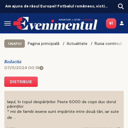
Am ajuns de râsul Europei! Fotbalul românesc, victima propriei aroganțe
Pagina principală
Actualitate
INAPOI
Redactia
07/11/2024 00:18
DISTRIBUIE
Iașul, în topul despărțirilor. Peste 6.000 de copii duc dorul
părinților
* mii de familii iesene sunt impărtite intre două tări, iar sute
de ...