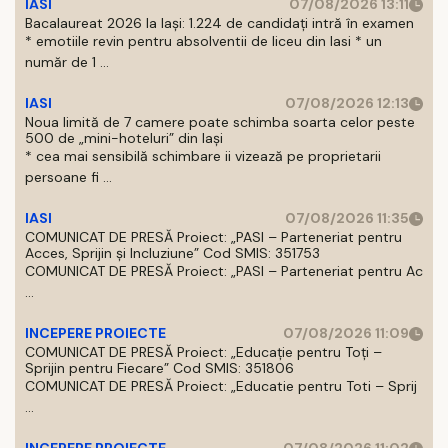
IASI
07/08/2026 13:11
Bacalaureat 2026 la Iași: 1.224 de candidați intră în examen
* emotiile revin pentru absolventii de liceu din Iasi * un
număr de 1 ...
IASI
07/08/2026 12:13
Noua limită de 7 camere poate schimba soarta celor peste
500 de „mini-hoteluri” din Iași
* cea mai sensibilă schimbare ii vizează pe proprietarii
persoane fi ...
IASI
07/08/2026 11:35
COMUNICAT DE PRESĂ Proiect: „PASI – Parteneriat pentru
Acces, Sprijin și Incluziune” Cod SMIS: 351753
COMUNICAT DE PRESĂ Proiect: „PASI – Parteneriat pentru Ac
...
INCEPERE PROIECTE
07/08/2026 11:09
COMUNICAT DE PRESĂ Proiect: „Educație pentru Toți –
Sprijin pentru Fiecare” Cod SMIS: 351806
COMUNICAT DE PRESĂ Proiect: „Educatie pentru Toti – Sprij
...