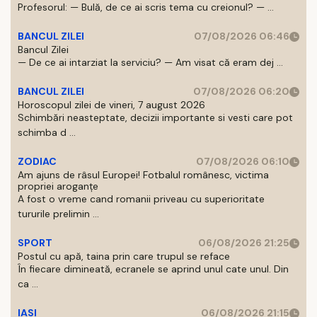
Profesorul: — Bulă, de ce ai scris tema cu creionul? — ...
BANCUL ZILEI
07/08/2026 06:46
Bancul Zilei
— De ce ai intarziat la serviciu? — Am visat că eram dej ...
BANCUL ZILEI
07/08/2026 06:20
Horoscopul zilei de vineri, 7 august 2026
Schimbări neasteptate, decizii importante si vesti care pot
schimba d ...
ZODIAC
07/08/2026 06:10
Am ajuns de râsul Europei! Fotbalul românesc, victima
propriei aroganțe
A fost o vreme cand romanii priveau cu superioritate
tururile prelimin ...
SPORT
06/08/2026 21:25
Postul cu apă, taina prin care trupul se reface
În fiecare dimineată, ecranele se aprind unul cate unul. Din
ca ...
IASI
06/08/2026 21:15