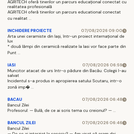
AGRITECH oferă tinerilor un parcurs educațional conectat cu
realitatea profesională
AGRITECH oferă tinerilor un parcurs educational conectat
cu realitat ...
INCHIDERE PROIECTE
07/08/2026 09:00
Arta unei ceramiste din Iași, într-un proiect internațional de
lux
* două lămpi din ceramică realizate la Iasi vor face parte din
Punt ...
IASI
07/08/2026 06:59
Muncitor atacat de urs într-o pădure din Bacău. Colegii l-au
salvat
Incidentul s-a produs in apropierea satului Scutaru, intr-o
zonă imp� ...
BACAU
07/08/2026 06:48
Bancul Zilei
Profesorul: — Bulă, de ce ai scris tema cu creionul? — ...
BANCUL ZILEI
07/08/2026 06:46
Bancul Zilei
— De ce ai intarziat la serviciu? — Am visat că eram dej ...