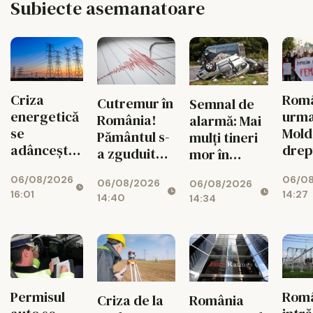
Subiecte asemanatoare
Criza
Româ
Cutremur în
Semnal de
energetică
urm
România!
alarmă: Mai
se
Mold
Pământul s-
mulți tineri
adâncește.
drep
a zguduit
mor în
Fabricile
și si
din nou în
accidente
06/08/2026
06/0
mari pot
feme
06/08/2026
06/08/2026
zona
rutiere
16:01
14:27
rămâne
14:40
14:34
seismică
decât din
fără
Vrancea
cauza
energie în
tuberculozei
orele de
și a
vârf
drogurilor
Permisul
Rom
Criza de la
România