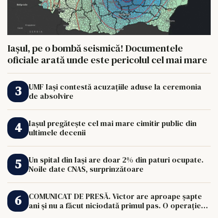
Iașul, pe o bombă seismică! Documentele
oficiale arată unde este pericolul cel mai mare
UMF Iași contestă acuzațiile aduse la ceremonia
de absolvire
Iașul pregătește cel mai mare cimitir public din
ultimele decenii
Un spital din Iași are doar 2% din paturi ocupate.
Noile date CNAS, surprinzătoare
COMUNICAT DE PRESĂ. Victor are aproape șapte
ani și nu a făcut niciodată primul pas. O operație
de 33.000 de euro îi poate schimba viața.