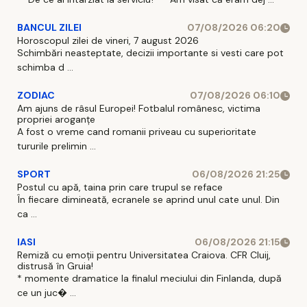
BANCUL ZILEI
07/08/2026 06:20
Horoscopul zilei de vineri, 7 august 2026
Schimbări neasteptate, decizii importante si vesti care pot
schimba d ...
ZODIAC
07/08/2026 06:10
Am ajuns de râsul Europei! Fotbalul românesc, victima
propriei aroganțe
A fost o vreme cand romanii priveau cu superioritate
tururile prelimin ...
SPORT
06/08/2026 21:25
Postul cu apă, taina prin care trupul se reface
În fiecare dimineată, ecranele se aprind unul cate unul. Din
ca ...
IASI
06/08/2026 21:15
Remiză cu emoții pentru Universitatea Craiova. CFR Cluij,
distrusă în Gruia!
* momente dramatice la finalul meciului din Finlanda, după
ce un juc� ...