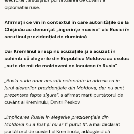
electoral”
, a susținut purtătoarea de cuvânt a
diplomației ruse.
Afirmații ce vin în contextul în care autoritățile de la
Chișinău au denunțat „ingerințe masive” ale Rusiei în
scrutinul prezidențial de duminică.
Dar Kremlinul a respins acuzațiile și a acuzat în
schimb că alegerile din Republica Moldova au exclus
„sute de mii de moldoveni ce locuiesc în Rusia”.
„Rusia aude doar acuzații nefondate la adresa sa în
jurul alegerilor prezidențiale din Moldova, dar nu sunt
prezentate fapte sigure”
, a afirmat marți purtătorul de
cuvânt al Kremlinului, Dmitri Peskov.
„Implicarea Rusiei în alegerile prezidențiale din
Moldova nu a fost și nu ar fi putut fi”,
a mai declarat
purtătorul de cuvânt al Kremlinului, adăugând că