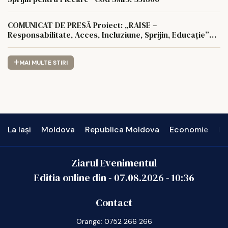
COMUNICAT DE PRESĂ Proiect: „RAISE –
Responsabilitate, Acces, Incluziune, Sprijin, Educație”
Cod SMIS: 350622
MAI MULTE STIRI
La Iași
Moldova
Republica Moldova
Economie
In
Ziarul Evenimentul
Editia online din -
07.08.2026
-
10:36
Contact
Orange: 0752 266 266