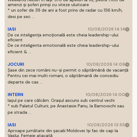
amenzi și șoferi prinși cu viteze uluitoare
* un sofer de 39 de ani a fost prins de radar cu 156 km/h,
desi pe sec ...
IASI
10/08/2026 14:14
De ce inteligența emoțională este cheia leadership-ului
eficient
De ce inteligenta emotională este cheia leadership-ului
eficient & ...
JOCURI
10/08/2026 14:06
Șase din zece români nu-și permit o săptămână de vacanță
Pentru cei mai multi romani, o săptămană de concediu
departe de cas ...
INTERN
10/08/2026 14:00
Iașul pe care călcăm. Orașul ascuns sub centrul vechi
* sub Palatul Culturii, pe Anastasie Panu, la Barnovschi sau
pe strada ...
IASI
10/08/2026 13:55
Aproape jumătate din șacalii Moldovei își fac de cap la
Vaslui. Femeie atacată