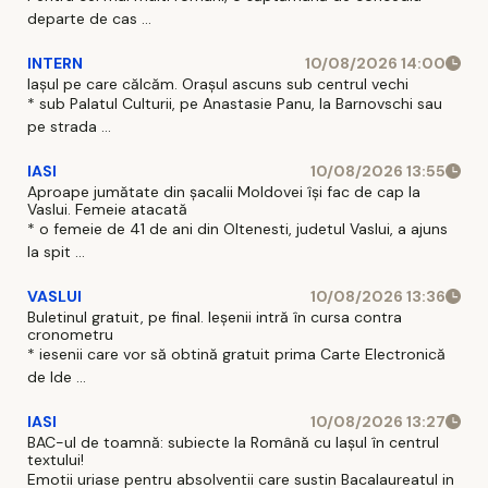
departe de cas ...
INTERN
10/08/2026 14:00
Iașul pe care călcăm. Orașul ascuns sub centrul vechi
* sub Palatul Culturii, pe Anastasie Panu, la Barnovschi sau
pe strada ...
IASI
10/08/2026 13:55
Aproape jumătate din șacalii Moldovei își fac de cap la
Vaslui. Femeie atacată
* o femeie de 41 de ani din Oltenesti, judetul Vaslui, a ajuns
la spit ...
VASLUI
10/08/2026 13:36
Buletinul gratuit, pe final. Ieșenii intră în cursa contra
cronometru
* iesenii care vor să obtină gratuit prima Carte Electronică
de Ide ...
IASI
10/08/2026 13:27
BAC-ul de toamnă: subiecte la Română cu Iașul în centrul
textului!
Emotii uriase pentru absolventii care sustin Bacalaureatul in