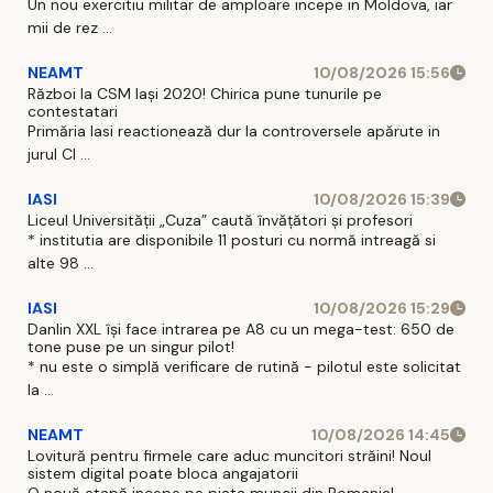
Un nou exercitiu militar de amploare incepe in Moldova, iar
mii de rez ...
NEAMT
10/08/2026 15:56
Război la CSM Iași 2020! Chirica pune tunurile pe
contestatari
Primăria Iasi reactionează dur la controversele apărute in
jurul Cl ...
IASI
10/08/2026 15:39
Liceul Universității „Cuza” caută învățători și profesori
* institutia are disponibile 11 posturi cu normă intreagă si
alte 98 ...
IASI
10/08/2026 15:29
Danlin XXL își face intrarea pe A8 cu un mega-test: 650 de
tone puse pe un singur pilot!
* nu este o simplă verificare de rutină - pilotul este solicitat
la ...
NEAMT
10/08/2026 14:45
Lovitură pentru firmele care aduc muncitori străini! Noul
sistem digital poate bloca angajatorii
O nouă etapă incepe pe piata muncii din Romania!