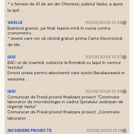
* o femeie de 41 de ani din Oltenesti, judetul Vaslui, a ajuns
la spit ...
VASLUI
10/08/2026 13:36
Buletinul gratuit, pe final. Ieșenii intră în cursa contra
cronometru
* iesenii care vor să obtină gratuit prima Carte Electronică
de Ide ...
IASI
10/08/2026 13:27
BAC-ul de toamnă: subiecte la Română cu Iașul în centrul
textului!
Emotii uriase pentru absolventii care sustin Bacalaureatul in
sesiunea ...
IASI
10/08/2026 13:26
Comunicat de Presă privind finalizare proiect "Construire
laborator de microbiologie in cadrul Spitalului Județean de
Urgență Vaslui”
Comunicat de Presă privind finalizare proiect ,,Construire
laborator ...
INCHIDERE PROIECTE
10/08/2026 13:18