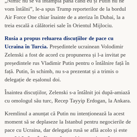
„Nimic nu se va întâmpla până când eu și Putin nu ne
vom întâlni”, le-a spus Trump reporterilor de la bordul
Air Force One chiar înainte de a ateriza în Dubai, la a
treia escală a călătoriei sale în Orientul Mijlociu.
Rusia a propus reluarea discuțiilor de pace cu
Ucraina în Turcia.
Președintele ucrainean Volodimir
Zelenski a fost de acord cu propunerea și l-a invitat pe
președintele rus Vladimir Putin pentru o întâlnire față în
față. Putin, în schimb, nu s-a prezentat și a trimis o
delegație de eșalonul doi.
Înaintea discuțiilor, Zelenski s-a întâlnit joi după-amiază
cu omologul său turc, Recep Tayyip Erdogan, la Ankara.
Kremlinul a anunțat că Putin nu intenționează la acest
moment să se deplaseze la Istanbul pentru negocierile de
pace cu Ucraina, dar delegația rusă se află acolo și este