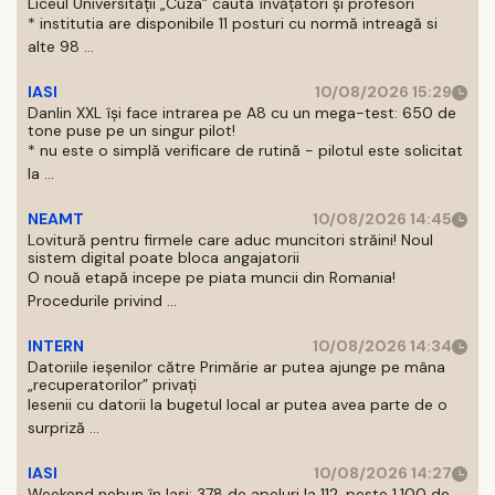
Liceul Universității „Cuza” caută învățători și profesori
* institutia are disponibile 11 posturi cu normă intreagă si
alte 98 ...
IASI
10/08/2026 15:29
Danlin XXL își face intrarea pe A8 cu un mega-test: 650 de
tone puse pe un singur pilot!
* nu este o simplă verificare de rutină - pilotul este solicitat
la ...
NEAMT
10/08/2026 14:45
Lovitură pentru firmele care aduc muncitori străini! Noul
sistem digital poate bloca angajatorii
O nouă etapă incepe pe piata muncii din Romania!
Procedurile privind ...
INTERN
10/08/2026 14:34
Datoriile ieșenilor către Primărie ar putea ajunge pe mâna
„recuperatorilor” privați
Iesenii cu datorii la bugetul local ar putea avea parte de o
surpriză ...
IASI
10/08/2026 14:27
Weekend nebun în Iași: 378 de apeluri la 112, peste 1.100 de