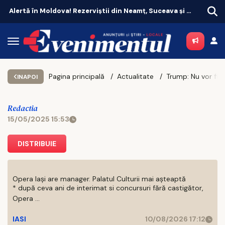
Alertă în Moldova! Rezerviștii din Neamț, Suceava și Botoșani, chemați în unitățile militare
Pagina principală
Actualitate
INAPOI
Redactia
15/05/2025 15:53
DISTRIBUIE
Opera Iași are manager. Palatul Culturii mai așteaptă
* după ceva ani de interimat si concursuri fără castigător,
Opera ...
IASI
10/08/2026 17:12