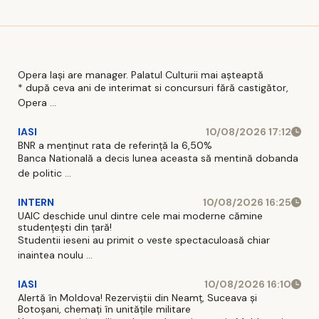
când
gata de
fără
intra 
proteste
autorizație
vigo
Opera Iași are manager. Palatul Culturii mai așteaptă
* după ceva ani de interimat si concursuri fără castigător,
Opera ...
IASI
10/08/2026 17:12
BNR a menținut rata de referință la 6,50%
Banca Natională a decis lunea aceasta să mentină dobanda
de politic ...
INTERN
10/08/2026 16:25
UAIC deschide unul dintre cele mai moderne cămine
studențești din țară!
Studentii ieseni au primit o veste spectaculoasă chiar
inaintea noulu ...
IASI
10/08/2026 16:10
Alertă în Moldova! Rezerviștii din Neamț, Suceava și
Botoșani, chemați în unitățile militare