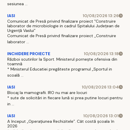
sesiunea ...
IASI
10/08/2026 13:26
Comunicat de Presă privind finalizare proiect "Construire
laborator de microbiologie in cadrul Spitalului Județean de
Urgență Vaslui”
Comunicat de Presă privind finalizare proiect ,,Construire
laborator ...
INCHIDERE PROIECTE
10/08/2026 13:18
Război scutirilor la Sport. Ministerul pornește ofensiva din
toamnă
* Ministerul Educatiei pregăteste programul „Sportul in
scoală ...
IASI
10/08/2026 13:04
Blocaj la mamografii. IRO nu mai are locuri
* sute de solicitări in fiecare lună si prea putine locuri pentru
in ...
IASI
10/08/2026 13:01
A început „Operațiunea Rechizitele”. Cât costă școala în
2026