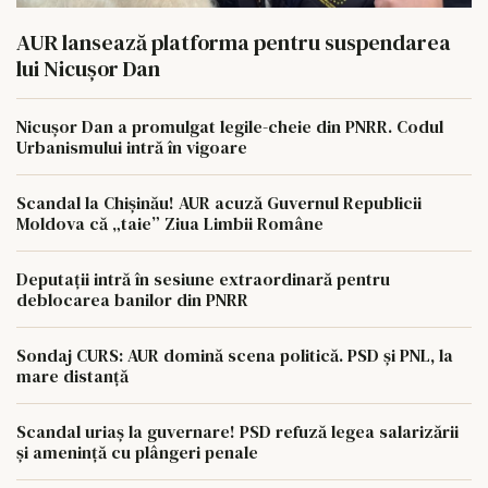
AUR lansează platforma pentru suspendarea
lui Nicușor Dan
Nicușor Dan a promulgat legile-cheie din PNRR. Codul
Urbanismului intră în vigoare
Scandal la Chișinău! AUR acuză Guvernul Republicii
Moldova că „taie” Ziua Limbii Române
Deputații intră în sesiune extraordinară pentru
deblocarea banilor din PNRR
Sondaj CURS: AUR domină scena politică. PSD și PNL, la
mare distanță
Scandal uriaș la guvernare! PSD refuză legea salarizării
și amenință cu plângeri penale