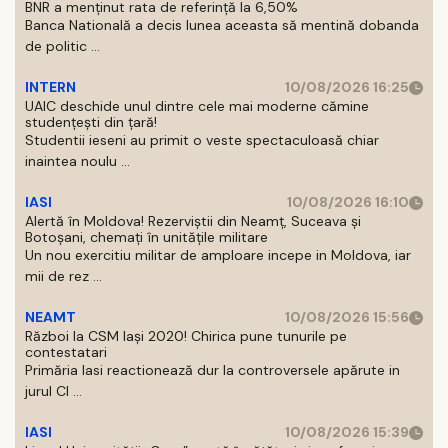
BNR a menținut rata de referință la 6,50%
Banca Natională a decis lunea aceasta să mentină dobanda
de politic ...
INTERN
10/08/2026 16:25
UAIC deschide unul dintre cele mai moderne cămine
studențești din țară!
Studentii ieseni au primit o veste spectaculoasă chiar
inaintea noulu ...
IASI
10/08/2026 16:10
Alertă în Moldova! Rezerviștii din Neamț, Suceava și
Botoșani, chemați în unitățile militare
Un nou exercitiu militar de amploare incepe in Moldova, iar
mii de rez ...
NEAMT
10/08/2026 15:56
Război la CSM Iași 2020! Chirica pune tunurile pe
contestatari
Primăria Iasi reactionează dur la controversele apărute in
jurul Cl ...
IASI
10/08/2026 15:39