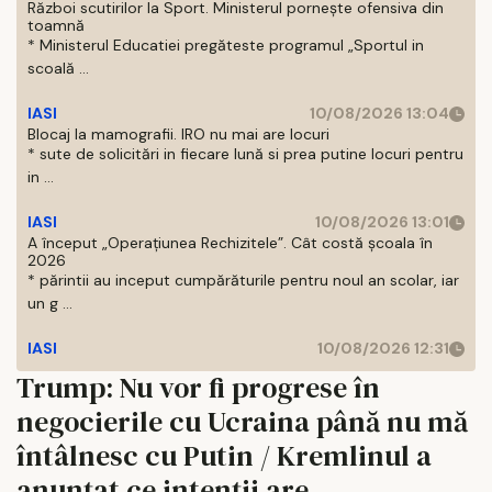
Război scutirilor la Sport. Ministerul pornește ofensiva din
toamnă
* Ministerul Educatiei pregăteste programul „Sportul in
scoală ...
IASI
10/08/2026 13:04
Blocaj la mamografii. IRO nu mai are locuri
* sute de solicitări in fiecare lună si prea putine locuri pentru
in ...
IASI
10/08/2026 13:01
A început „Operațiunea Rechizitele”. Cât costă școala în
2026
* părintii au inceput cumpărăturile pentru noul an scolar, iar
un g ...
IASI
10/08/2026 12:31
Trump: Nu vor fi progrese în
negocierile cu Ucraina până nu mă
întâlnesc cu Putin / Kremlinul a
anunțat ce intenții are