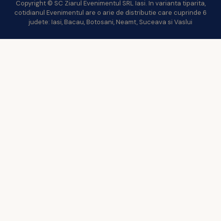
Copyright © SC Ziarul Evenimentul SRL Iasi. In varianta tiparita,
cotidianul Evenimentul are o arie de distributie care cuprinde 6
judete: Iasi, Bacau, Botosani, Neamt, Suceava si Vaslui