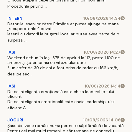
Procedurile privind ...
INTERN
10/08/2026 14:34
Datoriile ieșenilor către Primărie ar putea ajunge pe mâna
„recuperatorilor” privați
Iesenii cu datorii la bugetul local ar putea avea parte de o
surpriză ...
IASI
10/08/2026 14:27
Weekend nebun în Iași: 378 de apeluri la 112, peste 1.100 de
amenzi și șoferi prinși cu viteze uluitoare
* un sofer de 39 de ani a fost prins de radar cu 156 km/h,
desi pe sec ...
IASI
10/08/2026 14:14
De ce inteligența emoțională este cheia leadership-ului
eficient
De ce inteligenta emotională este cheia leadership-ului
eficient & ...
JOCURI
10/08/2026 14:06
Șase din zece români nu-și permit o săptămână de vacanță
Pentru cei mai multi romani, o săptămană de concediu