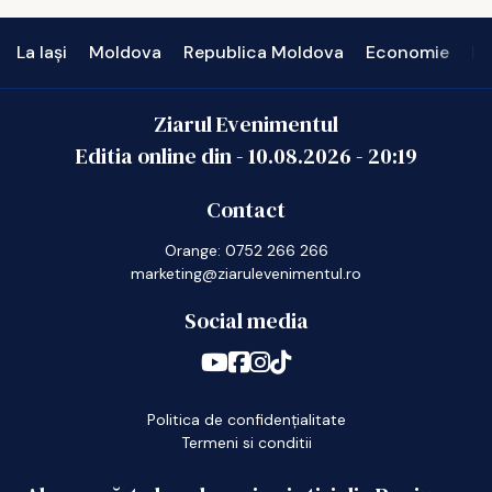
La Iași
Moldova
Republica Moldova
Economie
In
Ziarul Evenimentul
Editia online din -
10.08.2026
-
20:19
Contact
Orange: 0752 266 266
marketing@ziarulevenimentul.ro
Social media
Politica de confidențialitate
Termeni si conditii