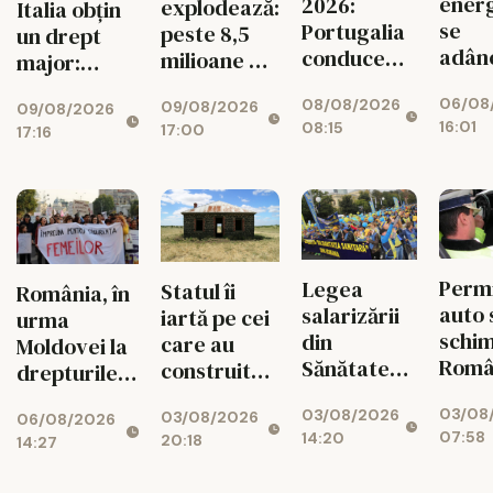
energ
2026:
explodează:
Italia obțin
se
Portugalia
peste 8,5
un drept
adân
conduce
milioane de
major:
Fabri
topul
oameni au
Episcopia
06/08
08/08/2026
mari 
09/08/2026
bani puși
09/08/2026
Ortodoxă
16:01
08:15
17:00
rămâ
17:16
deoparte
Română,
fără
recunoscută
energ
oficial
orele
vârf
Permi
Legea
Statul îi
România, în
auto 
salarizării
iartă pe cei
urma
schim
din
care au
Moldovei la
Româ
Sănătate
construit
drepturile și
Ce re
provoacă
ilegal!
siguranța
03/08
03/08/2026
noi îi
un nou
03/08/2026
Românii vor
06/08/2026
femeilor
07:58
14:20
20:18
aște
14:27
conflict.
putea „albi”
pe șof
Sindicatele,
clădirile