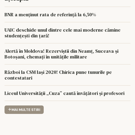
BNR a menținut rata de referință la 6,50%
UAIC deschide unul dintre cele mai moderne cămine
studențești din țară!
Alertă în Moldova! Rezerviștii din Neamț, Suceava și
Botoșani, chemați în unitățile militare
Război la CSM Iași 2020! Chirica pune tunurile pe
contestatari
Liceul Universității „Cuza” caută învățători și profesori
MAI MULTE STIRI