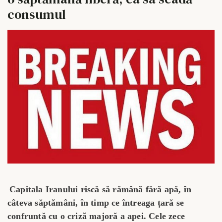
consumul
Capitala Iranului riscă să rămână fără apă, în
câteva săptămâni, în timp ce întreaga țară se
confruntă cu o criză majoră a apei. Cele zece