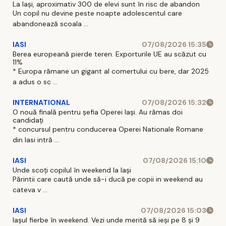
La Iași, aproximativ 300 de elevi sunt în risc de abandon
Un copil nu devine peste noapte adolescentul care
abandonează scoala ...
IASI
07/08/2026 15:35
Berea europeană pierde teren. Exporturile UE au scăzut cu
11%
* Europa rămane un gigant al comertului cu bere, dar 2025
a adus o sc ...
INTERNATIONAL
07/08/2026 15:32
O nouă finală pentru șefia Operei Iași. Au rămas doi
candidați
* concursul pentru conducerea Operei Nationale Romane
din Iasi intră ...
IASI
07/08/2026 15:10
Unde scoți copilul în weekend la Iași
Părintii care caută unde să-i ducă pe copii in weekend au
cateva v ...
IASI
07/08/2026 15:03
Iașul fierbe în weekend. Vezi unde merită să ieși pe 8 și 9