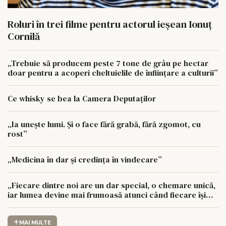
Roluri în trei filme pentru actorul ieşean Ionuţ
Cornilă
„Trebuie să producem peste 7 tone de grâu pe hectar
doar pentru a acoperi cheltuielile de înființare a culturii”
Ce whisky se bea la Camera Deputaților
„Ia unește lumi. Și o face fără grabă, fără zgomot, cu
rost”
„Medicina în dar și credința în vindecare”
„Fiecare dintre noi are un dar special, o chemare unică,
iar lumea devine mai frumoasă atunci când fiecare își
urmează drumul cu sufletul deschis”
MAI MULTE