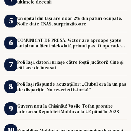
ultimele decenii
Un spital din Iași are doar 2% din paturi ocupate.
Noile date CNAS, surprinzătoare
COMUNICAT DE PRESĂ. Victor are aproape șapte
ani și nu a făcut niciodată primul pas. O operație
de 33.000 de euro îi poate schimba viața.
Poli Iași, datorii uriașe către foștii jucători! Cine și
cât are de încasat
Poli Iași răspunde acuzațiilor: „Clubul era la un pas
de dispariție. Nu rescrieți istoria!”
Guvern nou la Chișinău! Vasile Tofan promite
aderarea Republicii Moldova la UE până în 2028
Republica Moldova are un nou premier desemnat