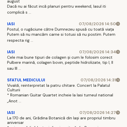
august
Dacă nu ai făcut incă planuri pentru weekend, Iasul iti
complică s ...
IASI
07/08/2026 14:50
Postul, o rugăciune către Dumnezeu spusă cu toată viața
Putem să nu mancăm carne si totusi să nu postim. Putem
respecta rig ...
IASI
07/08/2026 14:34
Cele mai bune tipuri de colagen și cum le folosim corect
Pulbere marină, colagen bovin, peptide hidrolizate, tip I, II
sau III ...
SFATUL MEDICULUI
07/08/2026 14:31
Vivaldi, reinterpretat la patru chitare. Concert la Palatul
Culturii
* Romanian Guitar Quartet incheie la Iasi turneul national
„Anot ...
IASI
07/08/2026 14:27
La 170 de ani, Grădina Botanică din Iași are propriul timbru
aniversar