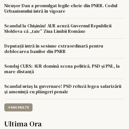
Nicușor Dan a promulgat legile-cheie din PNRR. Codul
Urbanismului intră în vigoare
Scandal la Chișinău! AUR acuză Guvernul Republicii
Moldova că „taie” Ziua Limbii Române
Deputații intră în sesiune extraordinară pentru
deblocarea banilor din PNRR
Sondaj CURS: AUR domină scena politică. PSD și PNL, la
mare distanță
Scandal uriaș la guvernare! PSD refuză legea salarizării
și amenință cu plângeri penale
MAI MULTE
Ultima Ora