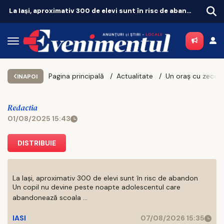
La Iași, aproximativ 300 de elevi sunt în risc de abandon
Iașul fierbe în weekend. Vezi unde merită să ieși pe 8 și 9 august
Pagina principală
Actualitate
INAPOI
Redactia
01/08/2025 15:43
DISTRIBUIE
La Iași, aproximativ 300 de elevi sunt în risc de abandon
Un copil nu devine peste noapte adolescentul care
abandonează scoala ...
IASI
07/08/2026 15:35