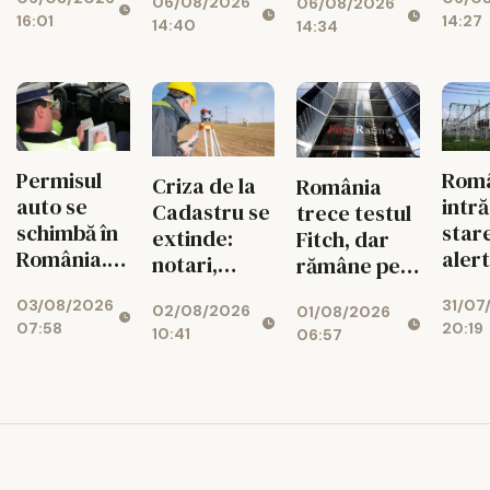
mari pot
feme
06/08/2026
06/08/2026
zona
rutiere
16:01
14:27
rămâne
14:40
14:34
seismică
decât din
fără
Vrancea
cauza
energie în
tuberculozei
orele de
și a
vârf
drogurilor
Permisul
Rom
Criza de la
România
auto se
intră
Cadastru se
trece testul
schimbă în
star
extinde:
Fitch, dar
România.
aler
notari,
rămâne pe
Ce reguli
ener
dezvoltatori
marginea
03/08/2026
31/07
noi îi
02/08/2026
01/08/2026
și bănci,
prăpastiei
07:58
20:19
așteaptă
10:41
06:57
afectați de
financiare
pe șoferi și
blocajul
când vor
național
intra în
vigoare