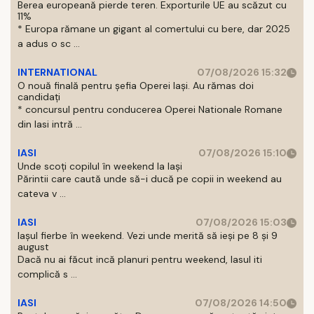
Berea europeană pierde teren. Exporturile UE au scăzut cu
11%
* Europa rămane un gigant al comertului cu bere, dar 2025
a adus o sc ...
INTERNATIONAL
07/08/2026 15:32
O nouă finală pentru șefia Operei Iași. Au rămas doi
candidați
* concursul pentru conducerea Operei Nationale Romane
din Iasi intră ...
IASI
07/08/2026 15:10
Unde scoți copilul în weekend la Iași
Părintii care caută unde să-i ducă pe copii in weekend au
cateva v ...
IASI
07/08/2026 15:03
Iașul fierbe în weekend. Vezi unde merită să ieși pe 8 și 9
august
Dacă nu ai făcut incă planuri pentru weekend, Iasul iti
complică s ...
IASI
07/08/2026 14:50