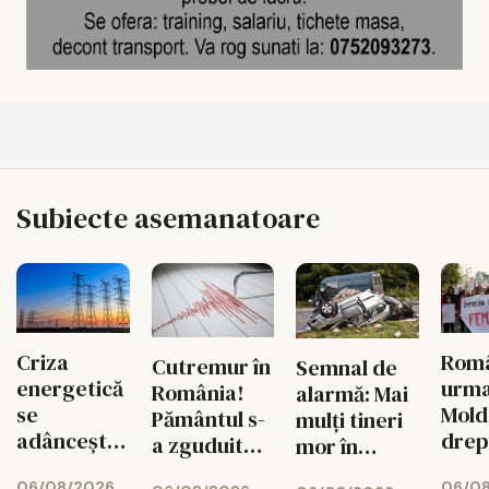
Subiecte asemanatoare
Criza
Româ
Cutremur în
Semnal de
energetică
urm
România!
alarmă: Mai
se
Mold
Pământul s-
mulți tineri
adâncește.
drep
a zguduit
mor în
Fabricile
și si
din nou în
accidente
06/08/2026
06/0