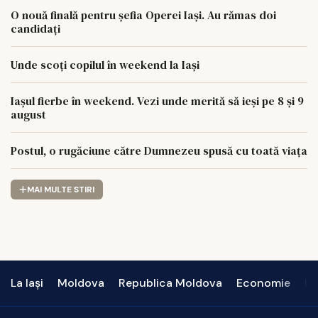
O nouă finală pentru șefia Operei Iași. Au rămas doi
candidați
Unde scoți copilul în weekend la Iași
Iașul fierbe în weekend. Vezi unde merită să ieși pe 8 și 9
august
Postul, o rugăciune către Dumnezeu spusă cu toată viața
MAI MULTE STIRI
La Iași
Moldova
Republica Moldova
Economie
In