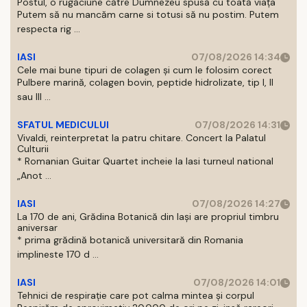
Postul, o rugăciune către Dumnezeu spusă cu toată viața
Putem să nu mancăm carne si totusi să nu postim. Putem
respecta rig ...
IASI
07/08/2026 14:34
Cele mai bune tipuri de colagen și cum le folosim corect
Pulbere marină, colagen bovin, peptide hidrolizate, tip I, II
sau III ...
SFATUL MEDICULUI
07/08/2026 14:31
Vivaldi, reinterpretat la patru chitare. Concert la Palatul
Culturii
* Romanian Guitar Quartet incheie la Iasi turneul national
„Anot ...
IASI
07/08/2026 14:27
La 170 de ani, Grădina Botanică din Iași are propriul timbru
aniversar
* prima grădină botanică universitară din Romania
implineste 170 d ...
IASI
07/08/2026 14:01
Tehnici de respirație care pot calma mintea și corpul