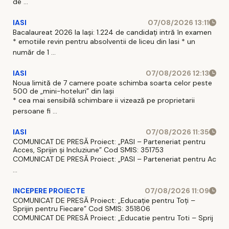
de ...
IASI
07/08/2026 13:11
Bacalaureat 2026 la Iași: 1.224 de candidați intră în examen
* emotiile revin pentru absolventii de liceu din Iasi * un
număr de 1 ...
IASI
07/08/2026 12:13
Noua limită de 7 camere poate schimba soarta celor peste
500 de „mini-hoteluri” din Iași
* cea mai sensibilă schimbare ii vizează pe proprietarii
persoane fi ...
IASI
07/08/2026 11:35
COMUNICAT DE PRESĂ Proiect: „PASI – Parteneriat pentru
Acces, Sprijin și Incluziune” Cod SMIS: 351753
COMUNICAT DE PRESĂ Proiect: „PASI – Parteneriat pentru Ac
...
INCEPERE PROIECTE
07/08/2026 11:09
COMUNICAT DE PRESĂ Proiect: „Educație pentru Toți –
Sprijin pentru Fiecare” Cod SMIS: 351806
COMUNICAT DE PRESĂ Proiect: „Educatie pentru Toti – Sprij
...