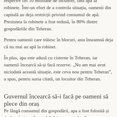
respectiv cei 10 milioane de locuitori, fără apă la
robinete. Într-un efort de a controla situația, oamenii din
capitală au deja restricții privind consumul de apă.
Presiunea la robinete a fost redusă, în 80% dintre
gospodăriile din Teheran.
Pentru oamenii care trăiesc în blocuri, asta înseamnă deja
că nu mai au apă la robinet.
În plus, apa este adusă cu cisterne în Teheran, iar
oamenii încearcă să-și facă rezerve. „Nu am mai avut
niciodată această situație, este ceva nou pentru Teheran”,
a spus, pentru sursa citată, un locuitor din Teheran.
Guvernul încearcă să-i facă pe oameni să
plece din oraș
Pe lângă consumul din gospodării, apa a fost folosită și