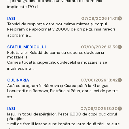
* prima grădină botanică universitară din Romania
implineste 170 d ...
IASI
07/08/2026 14:01
Tehnici de respirație care pot calma mintea și corpul
Respirăm de aproximativ 20.000 de ori pe zi, insă rareori
acordăm a ...
SFATUL MEDICULUI
07/08/2026 13:59
Rețeta zilei: Ruladă de carne cu ciuperci, dovlecei și
mozzarella
Carnea tocată, ciupercile, dovlecelul si mozzarella se
intalnesc intr ...
CULINARIA
07/08/2026 13:42
Apă cu program în Bârnova și Ciurea până la 31 august
Locuitorii din Barnova, Pietrăria si Păun, dar si cei de pe trei
str ...
IASI
07/08/2026 13:30
Iașul, în topul despărțirilor. Peste 6.000 de copii duc dorul
părinților
* mii de familii iesene sunt impărtite intre două tări, iar sute