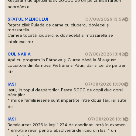
Respirăm de aproximativ 20.000 de ori pe zi, insă rareori
acordăm a ...
SFATUL MEDICULUI
07/08/2026 13:59
Rețeta zilei: Ruladă de carne cu ciuperci, dovlecei și
mozzarella
Carnea tocată, ciupercile, dovlecelul si mozzarella se
intalnesc intr ...
CULINARIA
07/08/2026 13:42
Apă cu program în Bârnova și Ciurea până la 31 august
Locuitorii din Barnova, Pietrăria si Păun, dar si cei de pe trei
str ...
IASI
07/08/2026 13:30
Iașul, în topul despărțirilor. Peste 6.000 de copii duc dorul
părinților
* mii de familii iesene sunt impărtite intre două tări, iar sute
de ...
IASI
07/08/2026 13:11
Bacalaureat 2026 la Iași: 1.224 de candidați intră în examen
* emotiile revin pentru absolventii de liceu din Iasi * un