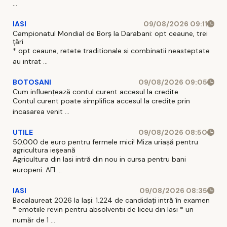
...
IASI
09/08/2026 09:11
Campionatul Mondial de Borș la Darabani: opt ceaune, trei
țări
* opt ceaune, retete traditionale si combinatii neasteptate
au intrat ...
BOTOSANI
09/08/2026 09:05
Cum influențează contul curent accesul la credite
Contul curent poate simplifica accesul la credite prin
incasarea venit ...
UTILE
09/08/2026 08:50
50.000 de euro pentru fermele mici! Miza uriașă pentru
agricultura ieșeană
Agricultura din Iasi intră din nou in cursa pentru bani
europeni. AFI ...
IASI
09/08/2026 08:35
Bacalaureat 2026 la Iași: 1.224 de candidați intră în examen
* emotiile revin pentru absolventii de liceu din Iasi * un
număr de 1 ...