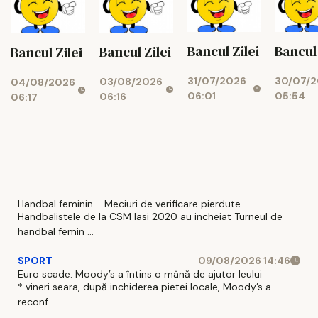
Bancul Zilei
Bancul 
Bancul Zilei
Bancul Zilei
31/07/2026
30/07/
03/08/2026
04/08/2026
06:01
05:54
06:16
06:17
Handbal feminin - Meciuri de verificare pierdute
Handbalistele de la CSM Iasi 2020 au incheiat Turneul de
handbal femin ...
SPORT
09/08/2026 14:46
Euro scade. Moody’s a întins o mână de ajutor leului
* vineri seara, după inchiderea pietei locale, Moody’s a
reconf ...