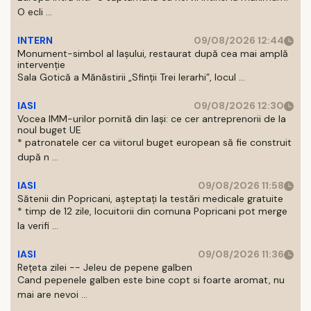
O ecli ...
INTERN
09/08/2026 12:44
Monument-simbol al Iaşului, restaurat după cea mai amplă
intervenţie
Sala Gotică a Mănăstirii „Sfinţii Trei Ierarhi”, locul ...
IASI
09/08/2026 12:30
Vocea IMM-urilor pornită din Iași: ce cer antreprenorii de la
noul buget UE
* patronatele cer ca viitorul buget european să fie construit
după n ...
IASI
09/08/2026 11:58
Sătenii din Popricani, așteptați la testări medicale gratuite
* timp de 12 zile, locuitorii din comuna Popricani pot merge
la verifi ...
IASI
09/08/2026 11:36
Rețeta zilei -- Jeleu de pepene galben
Cand pepenele galben este bine copt si foarte aromat, nu
mai are nevoi ...