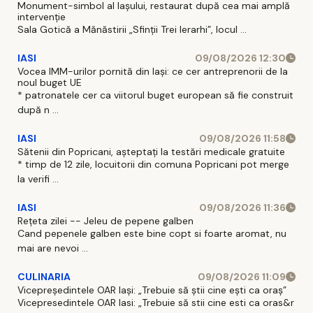
Monument-simbol al Iaşului, restaurat după cea mai amplă
intervenţie
Sala Gotică a Mănăstirii „Sfinţii Trei Ierarhi”, locul ...
IASI
09/08/2026 12:30
Vocea IMM-urilor pornită din Iași: ce cer antreprenorii de la
noul buget UE
* patronatele cer ca viitorul buget european să fie construit
după n ...
IASI
09/08/2026 11:58
Sătenii din Popricani, așteptați la testări medicale gratuite
* timp de 12 zile, locuitorii din comuna Popricani pot merge
la verifi ...
IASI
09/08/2026 11:36
Rețeta zilei -- Jeleu de pepene galben
Cand pepenele galben este bine copt si foarte aromat, nu
mai are nevoi ...
CULINARIA
09/08/2026 11:09
Vicepreședintele OAR Iași: „Trebuie să știi cine ești ca oraș”
Vicepresedintele OAR Iasi: „Trebuie să stii cine esti ca oras&r