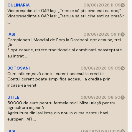
CULINARIA
09/08/2026 11:09
Vicepreședintele OAR Iași: „Trebuie să știi cine ești ca oraș”
Vicepresedintele OAR Iasi: „Trebuie să stii cine esti ca oras&r
...
IASI
09/08/2026 09:11
Campionatul Mondial de Borș la Darabani: opt ceaune, trei
țări
* opt ceaune, retete traditionale si combinatii neasteptate
au intrat ...
BOTOSANI
09/08/2026 09:05
Cum influențează contul curent accesul la credite
Contul curent poate simplifica accesul la credite prin
incasarea venit ...
UTILE
09/08/2026 08:50
50.000 de euro pentru fermele mici! Miza uriașă pentru
agricultura ieșeană
Agricultura din Iasi intră din nou in cursa pentru bani
europeni. AFI ...
IASI
09/08/2026 08:35