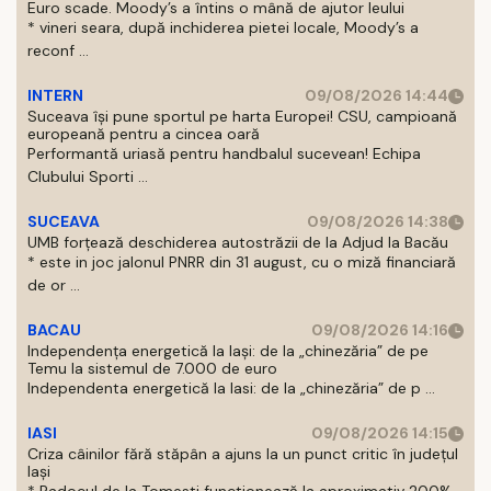
Euro scade. Moody’s a întins o mână de ajutor leului
* vineri seara, după inchiderea pietei locale, Moody’s a
reconf ...
INTERN
09/08/2026 14:44
Suceava își pune sportul pe harta Europei! CSU, campioană
europeană pentru a cincea oară
Performantă uriasă pentru handbalul sucevean! Echipa
Clubului Sporti ...
SUCEAVA
09/08/2026 14:38
UMB forțează deschiderea autostrăzii de la Adjud la Bacău
* este in joc jalonul PNRR din 31 august, cu o miză financiară
de or ...
BACAU
09/08/2026 14:16
Independența energetică la Iași: de la „chinezăria” de pe
Temu la sistemul de 7.000 de euro
Independenta energetică la Iasi: de la „chinezăria” de p ...
IASI
09/08/2026 14:15
Criza câinilor fără stăpân a ajuns la un punct critic în județul
Iași