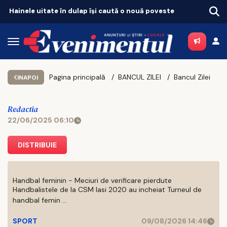
Hainele uitate în dulap îşi caută o nouă poveste
Pagina principală
BANCUL ZILEI
Bancul Zilei
INAPOI
Redactia
22/06/2025 06:10
DISTRIBUIE
Handbal feminin - Meciuri de verificare pierdute
Handbalistele de la CSM Iasi 2020 au incheiat Turneul de
handbal femin ...
SPORT
09/08/2026 14:46