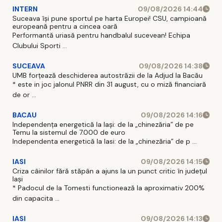
INTERN
09/08/2026 14:44
Suceava își pune sportul pe harta Europei! CSU, campioană
europeană pentru a cincea oară
Performantă uriasă pentru handbalul sucevean! Echipa
Clubului Sporti ...
SUCEAVA
09/08/2026 14:38
UMB forțează deschiderea autostrăzii de la Adjud la Bacău
* este in joc jalonul PNRR din 31 august, cu o miză financiară
de or ...
BACAU
09/08/2026 14:16
Independența energetică la Iași: de la „chinezăria” de pe
Temu la sistemul de 7.000 de euro
Independenta energetică la Iasi: de la „chinezăria” de p ...
IASI
09/08/2026 14:15
Criza câinilor fără stăpân a ajuns la un punct critic în județul
Iași
* Padocul de la Tomesti functionează la aproximativ 200%
din capacita ...
IASI
09/08/2026 14:13