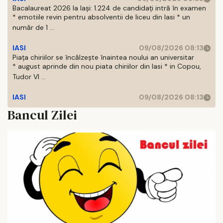
Bacalaureat 2026 la Iași: 1.224 de candidați intră în examen
* emotiile revin pentru absolventii de liceu din Iasi * un
număr de 1 ...
IASI
09/08/2026 08:13
Piața chiriilor se încălzește înaintea noului an universitar
* august aprinde din nou piata chiriilor din Iasi * in Copou,
Tudor Vl ...
IASI
09/08/2026 08:13
Bancul Zilei