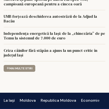
campioană europeană pentru a cincea oară
UMB forțează deschiderea autostrăzii de la Adjud la
Bacău
Independența energetică la Iași: de la „chinezăria” de pe
Temu la sistemul de 7.000 de euro
Criza câinilor fără stăpân a ajuns la un punct critic în
județul Iași
MAI MULTE STIRI
La Iași
Moldova
Republica Moldova
Economie
In