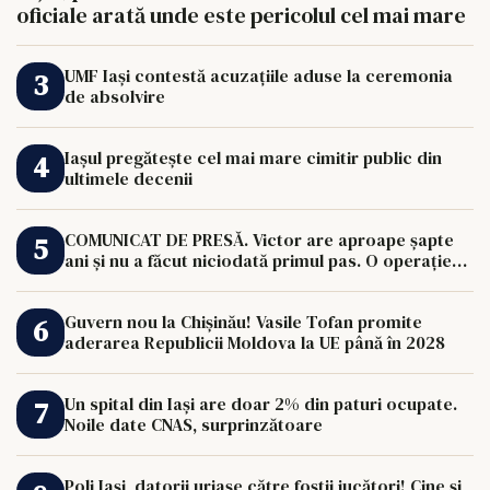
oficiale arată unde este pericolul cel mai mare
UMF Iași contestă acuzațiile aduse la ceremonia
de absolvire
Iașul pregătește cel mai mare cimitir public din
ultimele decenii
COMUNICAT DE PRESĂ. Victor are aproape șapte
ani și nu a făcut niciodată primul pas. O operație
de 33.000 de euro îi poate schimba viața.
Guvern nou la Chișinău! Vasile Tofan promite
aderarea Republicii Moldova la UE până în 2028
Un spital din Iași are doar 2% din paturi ocupate.
Noile date CNAS, surprinzătoare
Poli Iași, datorii uriașe către foștii jucători! Cine și