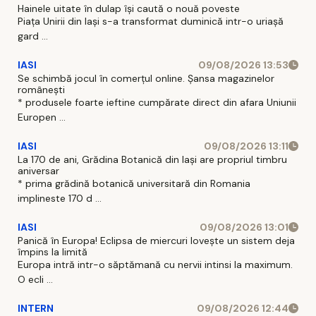
Hainele uitate în dulap îşi caută o nouă poveste
Piaţa Unirii din Iaşi s-a transformat duminică intr-o uriaşă
gard ...
IASI
09/08/2026 13:53
Se schimbă jocul în comerțul online. Șansa magazinelor
românești
* produsele foarte ieftine cumpărate direct din afara Uniunii
Europen ...
IASI
09/08/2026 13:11
La 170 de ani, Grădina Botanică din Iași are propriul timbru
aniversar
* prima grădină botanică universitară din Romania
implineste 170 d ...
IASI
09/08/2026 13:01
Panică în Europa! Eclipsa de miercuri lovește un sistem deja
împins la limită
Europa intră intr-o săptămană cu nervii intinsi la maximum.
O ecli ...
INTERN
09/08/2026 12:44