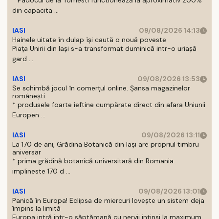
* Padocul de la Tomesti functionează la aproximativ 200%
din capacita ...
IASI
09/08/2026 14:13
Hainele uitate în dulap îşi caută o nouă poveste
Piaţa Unirii din Iaşi s-a transformat duminică intr-o uriaşă
gard ...
IASI
09/08/2026 13:53
Se schimbă jocul în comerțul online. Șansa magazinelor
românești
* produsele foarte ieftine cumpărate direct din afara Uniunii
Europen ...
IASI
09/08/2026 13:11
La 170 de ani, Grădina Botanică din Iași are propriul timbru
aniversar
* prima grădină botanică universitară din Romania
implineste 170 d ...
IASI
09/08/2026 13:01
Panică în Europa! Eclipsa de miercuri lovește un sistem deja
împins la limită
Europa intră intr-o săptămană cu nervii intinsi la maximum.