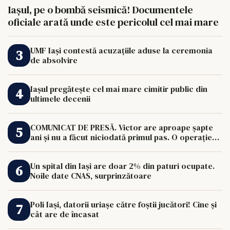
Iașul, pe o bombă seismică! Documentele
oficiale arată unde este pericolul cel mai mare
UMF Iași contestă acuzațiile aduse la ceremonia
de absolvire
Iașul pregătește cel mai mare cimitir public din
ultimele decenii
COMUNICAT DE PRESĂ. Victor are aproape șapte
ani și nu a făcut niciodată primul pas. O operație
de 33.000 de euro îi poate schimba viața.
Un spital din Iași are doar 2% din paturi ocupate.
Noile date CNAS, surprinzătoare
Poli Iași, datorii uriașe către foștii jucători! Cine și
cât are de încasat