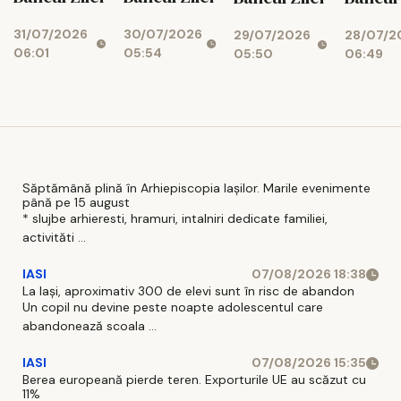
31/07/2026
30/07/2026
29/07/2026
28/07/2
06:01
05:54
05:50
06:49
Săptămână plină în Arhiepiscopia Iașilor. Marile evenimente
până pe 15 august
* slujbe arhieresti, hramuri, intalniri dedicate familiei,
activităti ...
IASI
07/08/2026 18:38
La Iași, aproximativ 300 de elevi sunt în risc de abandon
Un copil nu devine peste noapte adolescentul care
abandonează scoala ...
IASI
07/08/2026 15:35
Berea europeană pierde teren. Exporturile UE au scăzut cu
11%