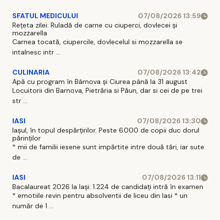
SFATUL MEDICULUI
07/08/2026 13:59
Rețeta zilei: Ruladă de carne cu ciuperci, dovlecei și
mozzarella
Carnea tocată, ciupercile, dovlecelul si mozzarella se
intalnesc intr ...
CULINARIA
07/08/2026 13:42
Apă cu program în Bârnova și Ciurea până la 31 august
Locuitorii din Barnova, Pietrăria si Păun, dar si cei de pe trei
str ...
IASI
07/08/2026 13:30
Iașul, în topul despărțirilor. Peste 6.000 de copii duc dorul
părinților
* mii de familii iesene sunt impărtite intre două tări, iar sute
de ...
IASI
07/08/2026 13:11
Bacalaureat 2026 la Iași: 1.224 de candidați intră în examen
* emotiile revin pentru absolventii de liceu din Iasi * un
număr de 1 ...