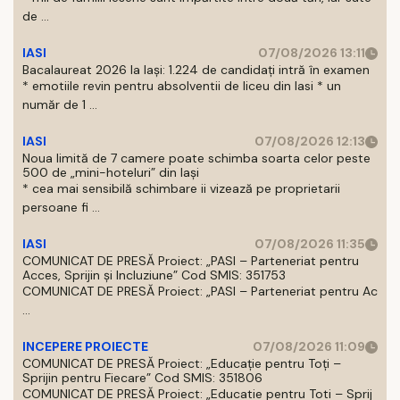
de ...
IASI
07/08/2026 13:11
Bacalaureat 2026 la Iași: 1.224 de candidați intră în examen
* emotiile revin pentru absolventii de liceu din Iasi * un
număr de 1 ...
IASI
07/08/2026 12:13
Noua limită de 7 camere poate schimba soarta celor peste
500 de „mini-hoteluri” din Iași
* cea mai sensibilă schimbare ii vizează pe proprietarii
persoane fi ...
IASI
07/08/2026 11:35
COMUNICAT DE PRESĂ Proiect: „PASI – Parteneriat pentru
Acces, Sprijin și Incluziune” Cod SMIS: 351753
COMUNICAT DE PRESĂ Proiect: „PASI – Parteneriat pentru Ac
...
INCEPERE PROIECTE
07/08/2026 11:09
COMUNICAT DE PRESĂ Proiect: „Educație pentru Toți –
Sprijin pentru Fiecare” Cod SMIS: 351806
COMUNICAT DE PRESĂ Proiect: „Educatie pentru Toti – Sprij