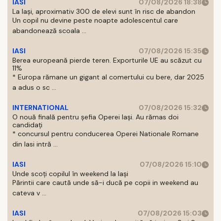
IASI
07/08/2026 18:38
La Iași, aproximativ 300 de elevi sunt în risc de abandon
Un copil nu devine peste noapte adolescentul care
abandonează scoala ...
IASI
07/08/2026 15:35
Berea europeană pierde teren. Exporturile UE au scăzut cu
11%
* Europa rămane un gigant al comertului cu bere, dar 2025
a adus o sc ...
INTERNATIONAL
07/08/2026 15:32
O nouă finală pentru șefia Operei Iași. Au rămas doi
candidați
* concursul pentru conducerea Operei Nationale Romane
din Iasi intră ...
IASI
07/08/2026 15:10
Unde scoți copilul în weekend la Iași
Părintii care caută unde să-i ducă pe copii in weekend au
cateva v ...
IASI
07/08/2026 15:03