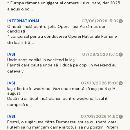
* Europa rămane un gigant al comertului cu bere, dar 2025
a adus o sc ...
INTERNATIONAL
07/08/2026 15:32
O nouă finală pentru șefia Operei Iași. Au rămas doi
candidați
* concursul pentru conducerea Operei Nationale Romane
din Iasi intră ...
IASI
07/08/2026 15:10
Unde scoți copilul în weekend la Iași
Părintii care caută unde să-i ducă pe copii in weekend au
cateva v ...
IASI
07/08/2026 15:03
Iașul fierbe în weekend. Vezi unde merită să ieși pe 8 și 9
august
Dacă nu ai făcut incă planuri pentru weekend, Iasul iti
complică s ...
IASI
07/08/2026 14:50
Postul, o rugăciune către Dumnezeu spusă cu toată viața
Putem să nu mancăm carne si totusi să nu postim. Putem