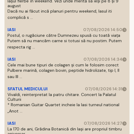
Iașul fierbe în weekend. Vezi unde merită să ieși pe 8 și 9
august
Dacă nu ai făcut incă planuri pentru weekend, Iasul iti
complică s ...
IASI
07/08/2026 14:50
Postul, o rugăciune către Dumnezeu spusă cu toată viața
Putem să nu mancăm carne si totusi să nu postim. Putem
respecta rig ...
IASI
07/08/2026 14:34
Cele mai bune tipuri de colagen și cum le folosim corect
Pulbere marină, colagen bovin, peptide hidrolizate, tip I, II
sau III ...
SFATUL MEDICULUI
07/08/2026 14:31
Vivaldi, reinterpretat la patru chitare. Concert la Palatul
Culturii
* Romanian Guitar Quartet incheie la Iasi turneul national
„Anot ...
IASI
07/08/2026 14:27
La 170 de ani, Grădina Botanică din Iași are propriul timbru
aniversar