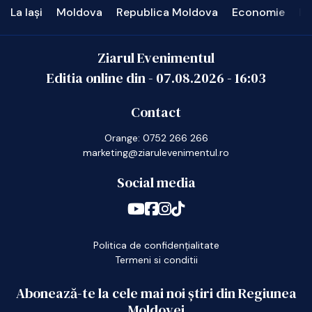
La Iași
Moldova
Republica Moldova
Economie
In
Ziarul Evenimentul
Editia online din -
07.08.2026
-
16:03
Contact
Orange: 0752 266 266
marketing@ziarulevenimentul.ro
Social media
Politica de confidențialitate
Termeni si conditii
Abonează-te la cele mai noi știri din Regiunea
Moldovei