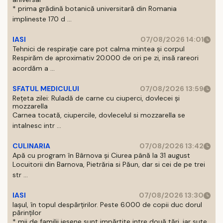
* prima grădină botanică universitară din Romania
implineste 170 d ...
IASI
07/08/2026 14:01
Tehnici de respirație care pot calma mintea și corpul
Respirăm de aproximativ 20.000 de ori pe zi, insă rareori
acordăm a ...
SFATUL MEDICULUI
07/08/2026 13:59
Rețeta zilei: Ruladă de carne cu ciuperci, dovlecei și
mozzarella
Carnea tocată, ciupercile, dovlecelul si mozzarella se
intalnesc intr ...
CULINARIA
07/08/2026 13:42
Apă cu program în Bârnova și Ciurea până la 31 august
Locuitorii din Barnova, Pietrăria si Păun, dar si cei de pe trei
str ...
IASI
07/08/2026 13:30
Iașul, în topul despărțirilor. Peste 6.000 de copii duc dorul
părinților
* mii de familii iesene sunt impărtite intre două tări, iar sute