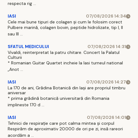
respecta rig ...
IASI
07/08/2026 14:34
Cele mai bune tipuri de colagen și cum le folosim corect
Pulbere marină, colagen bovin, peptide hidrolizate, tip I, II
sau III ...
SFATUL MEDICULUI
07/08/2026 14:31
Vivaldi, reinterpretat la patru chitare. Concert la Palatul
Culturii
* Romanian Guitar Quartet incheie la Iasi turneul national
„Anot ...
IASI
07/08/2026 14:27
La 170 de ani, Grădina Botanică din Iași are propriul timbru
aniversar
* prima grădină botanică universitară din Romania
implineste 170 d ...
IASI
07/08/2026 14:01
Tehnici de respirație care pot calma mintea și corpul
Respirăm de aproximativ 20.000 de ori pe zi, insă rareori
acordăm a ...