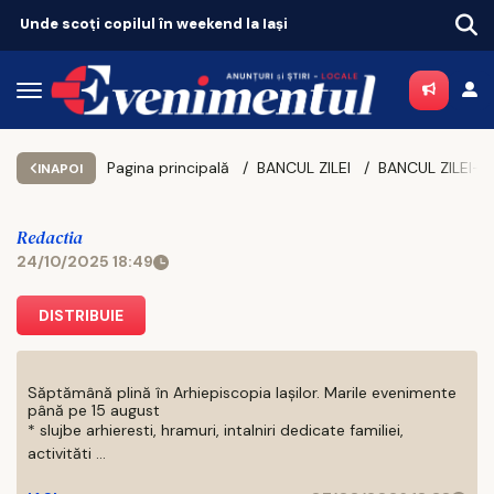
Unde scoți copilul în weekend la Iași
Pagina principală
BANCUL ZILEI
INAPOI
Redactia
24/10/2025 18:49
DISTRIBUIE
Săptămână plină în Arhiepiscopia Iașilor. Marile evenimente
până pe 15 august
* slujbe arhieresti, hramuri, intalniri dedicate familiei,
activităti ...