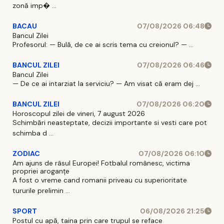
zonă imp� ...
BACAU
07/08/2026 06:48
Bancul Zilei
Profesorul: — Bulă, de ce ai scris tema cu creionul? — ...
BANCUL ZILEI
07/08/2026 06:46
Bancul Zilei
— De ce ai intarziat la serviciu? — Am visat că eram dej ...
BANCUL ZILEI
07/08/2026 06:20
Horoscopul zilei de vineri, 7 august 2026
Schimbări neasteptate, decizii importante si vesti care pot
schimba d ...
ZODIAC
07/08/2026 06:10
Am ajuns de râsul Europei! Fotbalul românesc, victima
propriei aroganțe
A fost o vreme cand romanii priveau cu superioritate
tururile prelimin ...
SPORT
06/08/2026 21:25
Postul cu apă, taina prin care trupul se reface