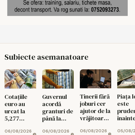
Subiecte asemanatoare
Tinerii fără
Piața l
Cotațiile
Guvernul
joburi cer
este
euro au
acordă
ajutor de la
prude
urcat la
granturi de
vrăjitoare
înaint
5,277
până la
pe Etsy
decizi
lei/euro
200.000 de
06/08/2026
05/08/
06/08/2026
06/08/2026
Moody
euro