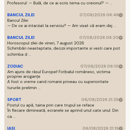
Profesorul: — Bulă, de ce ai scris tema cu creionul? — ...
BANCUL ZILEI
07/08/2026 06:46
Bancul Zilei
— De ce ai intarziat la serviciu? — Am visat că eram dej ...
BANCUL ZILEI
07/08/2026 06:20
Horoscopul zilei de vineri, 7 august 2026
Schimbări neasteptate, decizii importante si vesti care pot
schimba d ...
ZODIAC
07/08/2026 06:10
Am ajuns de râsul Europei! Fotbalul românesc, victima
propriei aroganțe
A fost o vreme cand romanii priveau cu superioritate
tururile prelimin ...
SPORT
06/08/2026 21:25
Postul cu apă, taina prin care trupul se reface
În fiecare dimineată, ecranele se aprind unul cate unul. Din
ca ...
IASI
06/08/2026 21:15