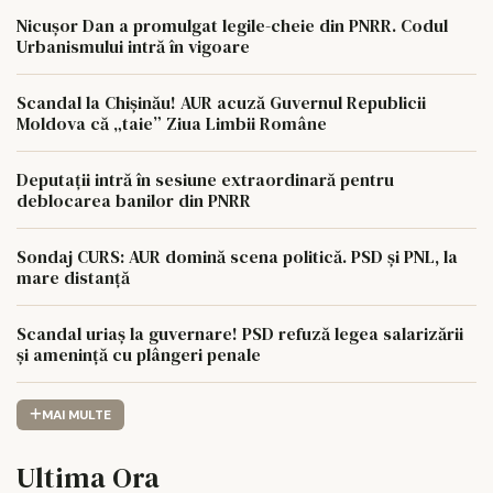
Nicușor Dan a promulgat legile-cheie din PNRR. Codul
Urbanismului intră în vigoare
Scandal la Chișinău! AUR acuză Guvernul Republicii
Moldova că „taie” Ziua Limbii Române
Deputații intră în sesiune extraordinară pentru
deblocarea banilor din PNRR
Sondaj CURS: AUR domină scena politică. PSD și PNL, la
mare distanță
Scandal uriaș la guvernare! PSD refuză legea salarizării
și amenință cu plângeri penale
MAI MULTE
Ultima Ora