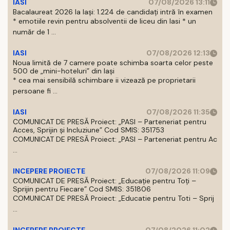
IASI
07/08/2026 13:11
Bacalaureat 2026 la Iași: 1.224 de candidați intră în examen
* emotiile revin pentru absolventii de liceu din Iasi * un
număr de 1 ...
IASI
07/08/2026 12:13
Noua limită de 7 camere poate schimba soarta celor peste
500 de „mini-hoteluri” din Iași
* cea mai sensibilă schimbare ii vizează pe proprietarii
persoane fi ...
IASI
07/08/2026 11:35
COMUNICAT DE PRESĂ Proiect: „PASI – Parteneriat pentru
Acces, Sprijin și Incluziune” Cod SMIS: 351753
COMUNICAT DE PRESĂ Proiect: „PASI – Parteneriat pentru Ac
...
INCEPERE PROIECTE
07/08/2026 11:09
COMUNICAT DE PRESĂ Proiect: „Educație pentru Toți –
Sprijin pentru Fiecare” Cod SMIS: 351806
COMUNICAT DE PRESĂ Proiect: „Educatie pentru Toti – Sprij
...