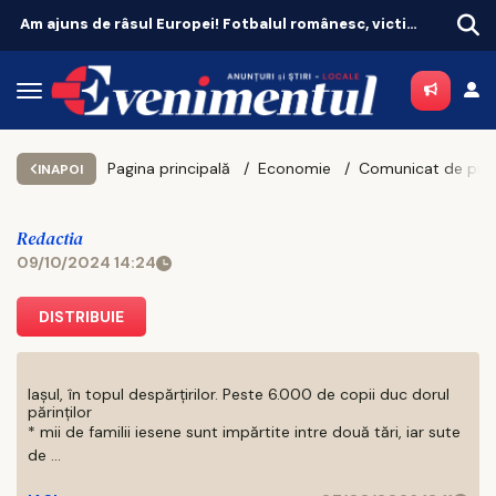
Remiză cu emoții pentru Universitatea Craiova. CFR Cluij, distrusă în Gruia!
Pagina principală
Economie
INAPOI
Redactia
09/10/2024 14:24
DISTRIBUIE
Iașul, în topul despărțirilor. Peste 6.000 de copii duc dorul
părinților
* mii de familii iesene sunt impărtite intre două tări, iar sute
de ...