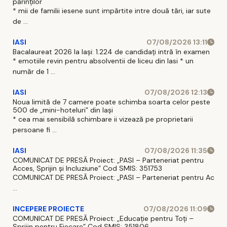
părinților
* mii de familii iesene sunt impărtite intre două tări, iar sute
de ...
IASI
07/08/2026 13:11
Bacalaureat 2026 la Iași: 1.224 de candidați intră în examen
* emotiile revin pentru absolventii de liceu din Iasi * un
număr de 1 ...
IASI
07/08/2026 12:13
Noua limită de 7 camere poate schimba soarta celor peste
500 de „mini-hoteluri” din Iași
* cea mai sensibilă schimbare ii vizează pe proprietarii
persoane fi ...
IASI
07/08/2026 11:35
COMUNICAT DE PRESĂ Proiect: „PASI – Parteneriat pentru
Acces, Sprijin și Incluziune” Cod SMIS: 351753
COMUNICAT DE PRESĂ Proiect: „PASI – Parteneriat pentru Ac
...
INCEPERE PROIECTE
07/08/2026 11:09
COMUNICAT DE PRESĂ Proiect: „Educație pentru Toți –
Sprijin pentru Fiecare” Cod SMIS: 351806