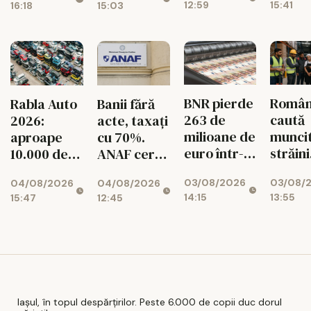
12:59
15:41
16:18
15:03
pentru
românii din
diaspora
BNR pierde
Român
Rabla Auto
Banii fără
263 de
caută
2026:
acte, taxați
milioane de
muncit
aproape
cu 70%.
euro într-o
străini
10.000 de
ANAF cere
singură
pentru
dosare
426
03/08/2026
03/08/
04/08/2026
04/08/2026
lună!
de mes
aprobate
milioane de
14:15
13:55
15:47
12:45
Rezervele
lei
valutare
ale
României
scad
Iașul, în topul despărțirilor. Peste 6.000 de copii duc dorul