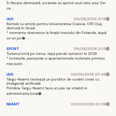
În fiecare dimineată, ecranele se aprind unul cate unul. Din
ca ...
IASI
06/08/2026 21:15
Remiză cu emoții pentru Universitatea Craiova. CFR Cluij,
distrusă în Gruia!
* momente dramatice la finalul meciului din Finlanda, după
ce un juc� ...
SPORT
06/08/2026 21:13
Turismul intră pe minus. Iașul pierde vizitatori în 2026
* hotelurile, pensiunile si apartamentele inchiriate primesc
mai putin ...
IASI
06/08/2026 20:45
Târgu-Neamț testează un purtător de cuvânt creat cu
inteligență artificială
Primăria Targu-Neamt face un pas rar intalnit in
administratia local� ...
NEAMT
06/08/2026 20:39