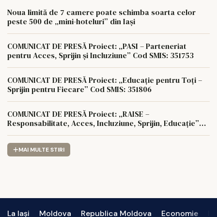
Noua limită de 7 camere poate schimba soarta celor
peste 500 de „mini-hoteluri” din Iași
COMUNICAT DE PRESĂ Proiect: „PASI – Parteneriat
pentru Acces, Sprijin și Incluziune” Cod SMIS: 351753
COMUNICAT DE PRESĂ Proiect: „Educație pentru Toți –
Sprijin pentru Fiecare” Cod SMIS: 351806
COMUNICAT DE PRESĂ Proiect: „RAISE –
Responsabilitate, Acces, Incluziune, Sprijin, Educație”
Cod SMIS: 350622
MAI MULTE STIRI
La Iași
Moldova
Republica Moldova
Economie
In