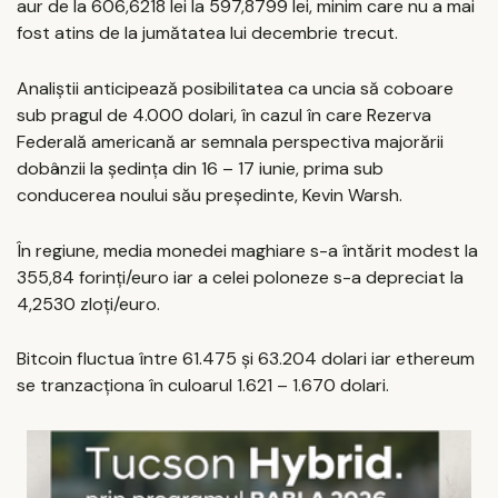
aur de la 606,6218 lei la 597,8799 lei, minim care nu a mai
fost atins de la jumătatea lui decembrie trecut.
Analiștii anticipează posibilitatea ca uncia să coboare
sub pragul de 4.000 dolari, în cazul în care Rezerva
Federală americană ar semnala perspectiva majorării
dobânzii la ședința din 16 – 17 iunie, prima sub
conducerea noului său președinte, Kevin Warsh.
În regiune, media monedei maghiare s-a întărit modest la
355,84 forinți/euro iar a celei poloneze s-a depreciat la
4,2530 zloți/euro.
Bitcoin fluctua între 61.475 și 63.204 dolari iar ethereum
se tranzacționa în culoarul 1.621 – 1.670 dolari.