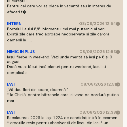
Bucureștiul
Pentru cei care vor să plece in vacantă sau in interes de
afaceri f� ...
INTERN
08/08/2026 12:54
Portalul Leului 8/8. Momentul cel mai puternic al verii
Există zile care trec aproape neobservate si zile cărora
oamenii le- ...
NIMIC IN PLUS
08/08/2026 12:53
Iașul fierbe în weekend. Vezi unde merită să ieși pe 8 și 9
august
Dacă nu ai făcut incă planuri pentru weekend, Iasul iti
complică s ...
IASI
08/08/2026 12:51
„Vă dau flori din soare, doamnă!”
* la Chirilă, printre bătranele care isi vand pe bordură putina
mar ...
IASI
08/08/2026 12:38
Bacalaureat 2026 la Iași: 1.224 de candidați intră în examen
* emotiile revin pentru absolventii de liceu din Iasi * un