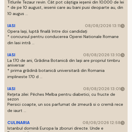
Titlurile Tezaur revin. Cât pot câștiga ieșenii din 10.000 de lei
* de pe 10 august, iesenii care au bani pusi deoparte au, din
10 augus ...
IASI
08/08/2026 13:11
Opera Iași, luptă finală între doi candidați
* concursul pentru conducerea Operei Nationale Romane
din Iasi intră ...
IASI
08/08/2026 13:10
La 170 de ani, Grădina Botanică din Iași are propriul timbru
aniversar
* prima grădină botanică universitară din Romania
implineste 170 d ...
IASI
08/08/2026 13:01
Rețeta zilei: Pêches Melba pentru diabetici, cu fructe de
sezon
Piersici coapte, un sos parfumat de zmeură si o cremă rece
de iaurt ...
CULINARIA
08/08/2026 12:58
Istanbul domină Europa la zboruri directe. Unde e