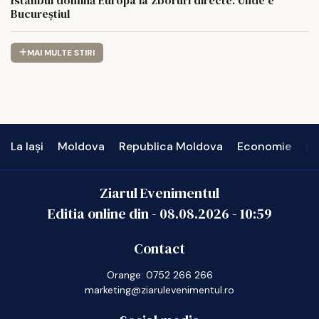
Bucureștiul
MAI MULTE STIRI
La Iași
Moldova
Republica Moldova
Economie
In
Ziarul Evenimentul
Editia online din -
08.08.2026
-
10:59
Contact
Orange: 0752 266 266
marketing@ziarulevenimentul.ro