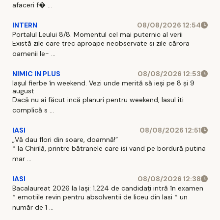
afaceri f� ...
INTERN
08/08/2026 12:54
Portalul Leului 8/8. Momentul cel mai puternic al verii
Există zile care trec aproape neobservate si zile cărora
oamenii le- ...
NIMIC IN PLUS
08/08/2026 12:53
Iașul fierbe în weekend. Vezi unde merită să ieși pe 8 și 9
august
Dacă nu ai făcut incă planuri pentru weekend, Iasul iti
complică s ...
IASI
08/08/2026 12:51
„Vă dau flori din soare, doamnă!”
* la Chirilă, printre bătranele care isi vand pe bordură putina
mar ...
IASI
08/08/2026 12:38
Bacalaureat 2026 la Iași: 1.224 de candidați intră în examen
* emotiile revin pentru absolventii de liceu din Iasi * un
număr de 1 ...