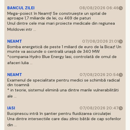
BANCUL ZILEI
08/08/2026 06:46
Mega-poiect în Neamț! Se construiește un spital de
aproape 1,7 miliarde de lei, cu 469 de paturi
Unul dintre cele mai mari proiecte medicale din regiunea
Moldovei intr ...
NEAMT
07/08/2026 21:01
Bomba energetică de peste 1 miliard de euro de la Bicaz! Un
munte va ascunde o centrală uriașă de 340 MW
*compania Hydro Blue Energy Iasi, controlată de omul de
afaceri Iulia ...
NEAMT
07/08/2026 20:54
Examenul de specialitate pentru medici se schimbă radical
din toamnă
* in teorie, sistemul elimină una dintre marile vulnerabilităti
ale ...
IASI
07/08/2026 20:47
Bucșinescu intră în șantier pentru fluidizarea circulației
Una dintre intersectiile care dau zilnic bătăi de cap soferilor
din ...