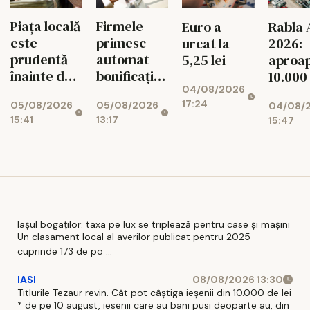
Piața locală
Firmele
Euro a
Rabla 
este
primesc
urcat la
2026:
prudentă
automat
5,25 lei
aproa
înainte de
bonificația
10.000
04/08/2026
decizia
de 3% la
dosar
17:24
05/08/2026
05/08/2026
04/08/
Moody's
impozit
aprob
15:41
13:17
15:47
Iașul bogaților: taxa pe lux se triplează pentru case și mașini
Un clasament local al averilor publicat pentru 2025
cuprinde 173 de po ...
IASI
08/08/2026 13:30
Titlurile Tezaur revin. Cât pot câștiga ieșenii din 10.000 de lei
* de pe 10 august, iesenii care au bani pusi deoparte au, din