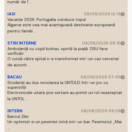
număr de 1 ...
IASI
08/08/2026 12:13
Vacanțe 2026: Portugalia conduce topul
Algarve este cea mai avantajoasă destinatie europeană
pentru familii ...
STIRI INTERNE
08/08/2026 08:15
Ambulanță cu copil bolnav, oprită la piață. DSU face
verificări
O cursă către spital s-a transformat intr-un caz cercetat
de autorit ...
BACAU
08/08/2026 07:45
Studenții au dus reciclarea la UNTOLD într-un joc cu
superstiții
Electronicele uitate prin sertare au primit un rol neasteptat
la UNTOL ...
INTERN
08/08/2026 06:59
Bancul Zilei
Un optimist si un pesimist intră intr-un bar. Pesimistul: „Mai
...