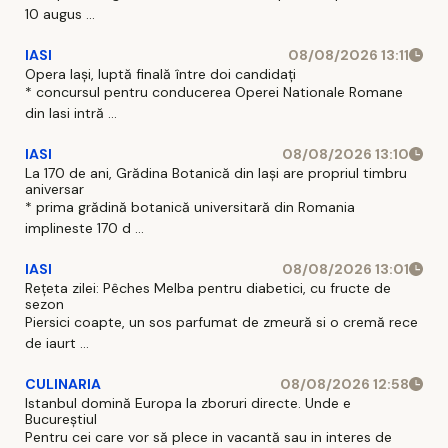
10 augus ...
IASI
08/08/2026 13:11
Opera Iași, luptă finală între doi candidați
* concursul pentru conducerea Operei Nationale Romane
din Iasi intră ...
IASI
08/08/2026 13:10
La 170 de ani, Grădina Botanică din Iași are propriul timbru
aniversar
* prima grădină botanică universitară din Romania
implineste 170 d ...
IASI
08/08/2026 13:01
Rețeta zilei: Pêches Melba pentru diabetici, cu fructe de
sezon
Piersici coapte, un sos parfumat de zmeură si o cremă rece
de iaurt ...
CULINARIA
08/08/2026 12:58
Istanbul domină Europa la zboruri directe. Unde e
Bucureștiul
Pentru cei care vor să plece in vacantă sau in interes de