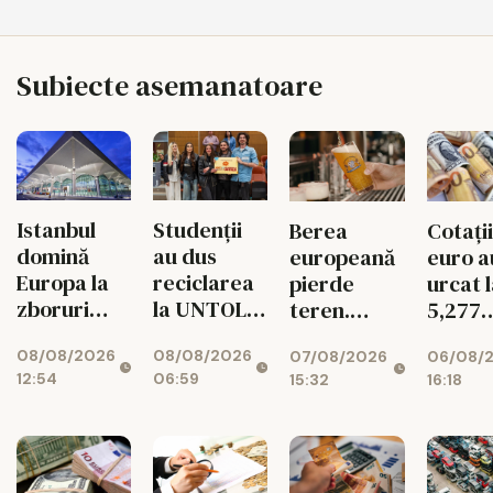
Subiecte asemanatoare
Istanbul
Studenții
Berea
Cotații
domină
au dus
europeană
euro a
Europa la
reciclarea
pierde
urcat 
zboruri
la UNTOLD
teren.
5,277
directe.
într-un joc
Exporturile
lei/eu
08/08/2026
08/08/2026
07/08/2026
06/08/
Unde e
cu
UE au
12:54
06:59
15:32
16:18
Bucureștiul
superstiții
scăzut cu
11%