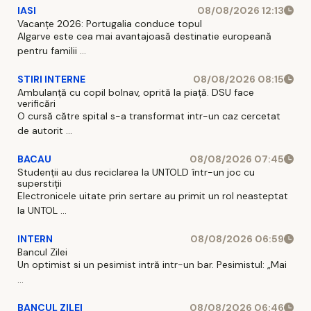
IASI
08/08/2026 12:13
Vacanțe 2026: Portugalia conduce topul
Algarve este cea mai avantajoasă destinatie europeană
pentru familii ...
STIRI INTERNE
08/08/2026 08:15
Ambulanță cu copil bolnav, oprită la piață. DSU face
verificări
O cursă către spital s-a transformat intr-un caz cercetat
de autorit ...
BACAU
08/08/2026 07:45
Studenții au dus reciclarea la UNTOLD într-un joc cu
superstiții
Electronicele uitate prin sertare au primit un rol neasteptat
la UNTOL ...
INTERN
08/08/2026 06:59
Bancul Zilei
Un optimist si un pesimist intră intr-un bar. Pesimistul: „Mai
...
BANCUL ZILEI
08/08/2026 06:46