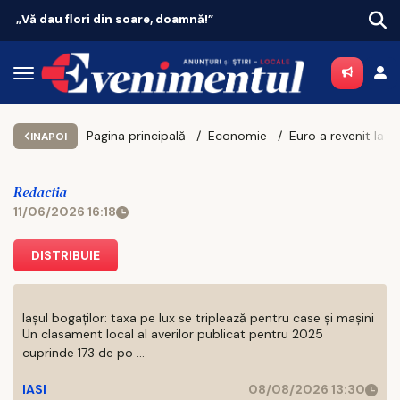
Vacanțe 2026: Portugalia conduce topul
Pagina principală
Economie
INAPOI
Redactia
11/06/2026 16:18
DISTRIBUIE
Iașul bogaților: taxa pe lux se triplează pentru case și mașini
Un clasament local al averilor publicat pentru 2025
cuprinde 173 de po ...
IASI
08/08/2026 13:30