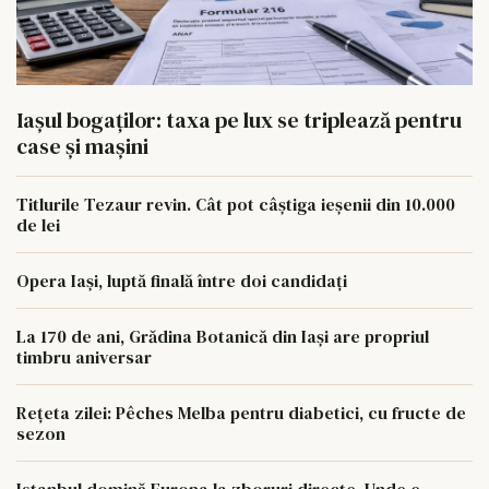
Iașul bogaților: taxa pe lux se triplează pentru
case și mașini
Titlurile Tezaur revin. Cât pot câștiga ieșenii din 10.000
de lei
Opera Iași, luptă finală între doi candidați
La 170 de ani, Grădina Botanică din Iași are propriul
timbru aniversar
Rețeta zilei: Pêches Melba pentru diabetici, cu fructe de
sezon
Istanbul domină Europa la zboruri directe. Unde e