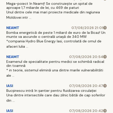
Mega-poiect în Neamț! Se construiește un spital de
aproape 1,7 miliarde de lei, cu 469 de paturi
Unul dintre cele mai mari proiecte medicale din regiunea
Moldovei intr ...
NEAMT
07/08/2026 21:01
Bomba energetică de peste 1 miliard de euro de la Bicaz! Un
munte va ascunde o centrală uriașă de 340 MW
*compania Hydro Blue Energy Iasi, controlată de omul de
afaceri Iulia ...
NEAMT
07/08/2026 20:54
Examenul de specialitate pentru medici se schimbă radical
din toamnă
* in teorie, sistemul elimină una dintre marile vulnerabilităti
ale ...
IASI
07/08/2026 20:47
Bucșinescu intră în șantier pentru fluidizarea circulației
Una dintre intersectiile care dau zilnic bătăi de cap soferilor
din ...
IASI
07/08/2026 20:42