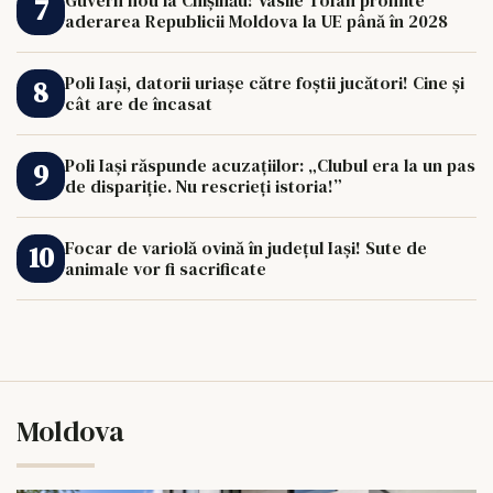
aderarea Republicii Moldova la UE până în 2028
Poli Iași, datorii uriașe către foștii jucători! Cine și
cât are de încasat
Poli Iași răspunde acuzațiilor: „Clubul era la un pas
de dispariție. Nu rescrieți istoria!”
Focar de variolă ovină în județul Iași! Sute de
animale vor fi sacrificate
Moldova