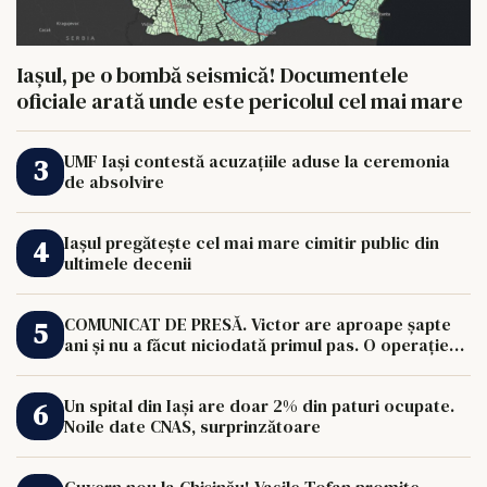
Iașul, pe o bombă seismică! Documentele
oficiale arată unde este pericolul cel mai mare
UMF Iași contestă acuzațiile aduse la ceremonia
de absolvire
Iașul pregătește cel mai mare cimitir public din
ultimele decenii
COMUNICAT DE PRESĂ. Victor are aproape șapte
ani și nu a făcut niciodată primul pas. O operație
de 33.000 de euro îi poate schimba viața.
Un spital din Iași are doar 2% din paturi ocupate.
Noile date CNAS, surprinzătoare
Guvern nou la Chișinău! Vasile Tofan promite