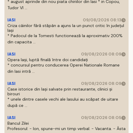
* august aprinde din nou piata chiriilor din Iasi * in Copou,
Tudor Vl ...
IASI
09/08/2026 08:13
Criza câinilor fără stăpân a ajuns la un punct critic în județul
Iași
* Padocul de la Tomesti functionează la aproximativ 200%
din capacita ...
IASI
09/08/2026 08:09
Opera Iași, luptă finală între doi candidați
* concursul pentru conducerea Operei Nationale Romane
din Iasi intră ...
IASI
09/08/2026 08:09
Case istorice din Iași salvate prin restaurante, clinici și
birouri
* unele dintre casele vechi ale Iasului au scăpat de uitare
după ce ...
IASI
09/08/2026 08:05
Bancul Zilei
Profesorul: - Ion, spune-mi un timp verbal. - Vacanta. - Ăsta