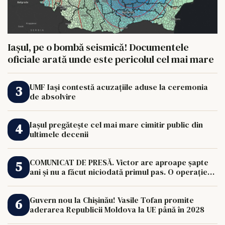
Iașul, pe o bombă seismică! Documentele
oficiale arată unde este pericolul cel mai mare
UMF Iași contestă acuzațiile aduse la ceremonia
de absolvire
Iașul pregătește cel mai mare cimitir public din
ultimele decenii
COMUNICAT DE PRESĂ. Victor are aproape șapte
ani și nu a făcut niciodată primul pas. O operație
de 33.000 de euro îi poate schimba viața.
Guvern nou la Chișinău! Vasile Tofan promite
aderarea Republicii Moldova la UE până în 2028