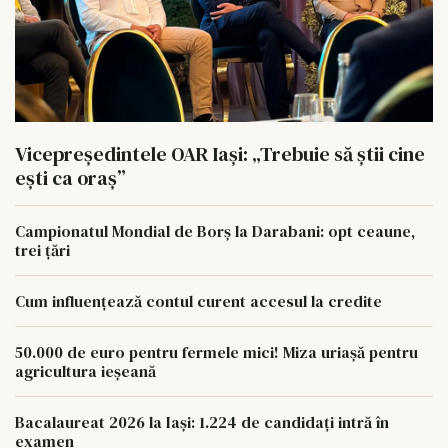
Vicepreședintele OAR Iași: „Trebuie să știi cine
ești ca oraș”
Campionatul Mondial de Borș la Darabani: opt ceaune,
trei țări
Cum influențează contul curent accesul la credite
50.000 de euro pentru fermele mici! Miza uriașă pentru
agricultura ieșeană
Bacalaureat 2026 la Iași: 1.224 de candidați intră în
examen