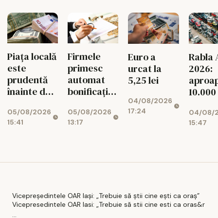
11%
Piața locală
Firmele
Euro a
Rabla 
este
primesc
urcat la
2026:
prudentă
automat
5,25 lei
aproa
înainte de
bonificația
10.000
04/08/2026
decizia
de 3% la
dosar
17:24
05/08/2026
05/08/2026
04/08/
Moody's
impozit
aprob
15:41
13:17
15:47
Vicepreședintele OAR Iași: „Trebuie să știi cine ești ca oraș”
Vicepresedintele OAR Iasi: „Trebuie să stii cine esti ca oras&r
...