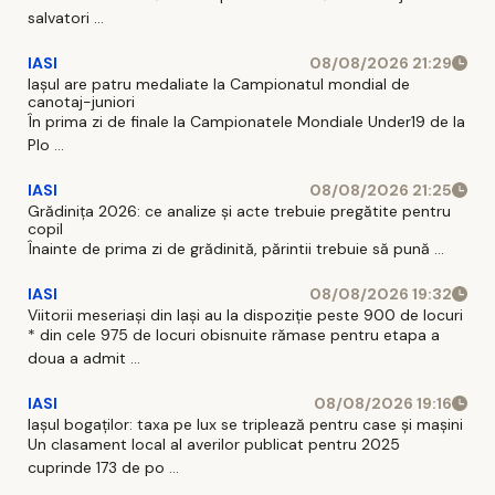
salvatori ...
IASI
08/08/2026 21:29
Iaşul are patru medaliate la Campionatul mondial de
canotaj-juniori
În prima zi de finale la Campionatele Mondiale Under19 de la
Plo ...
IASI
08/08/2026 21:25
Grădinița 2026: ce analize și acte trebuie pregătite pentru
copil
Înainte de prima zi de grădinită, părintii trebuie să pună ...
IASI
08/08/2026 19:32
Viitorii meseriași din Iași au la dispoziție peste 900 de locuri
* din cele 975 de locuri obisnuite rămase pentru etapa a
doua a admit ...
IASI
08/08/2026 19:16
Iașul bogaților: taxa pe lux se triplează pentru case și mașini
Un clasament local al averilor publicat pentru 2025
cuprinde 173 de po ...