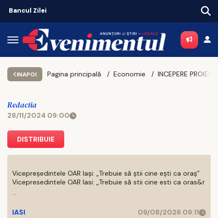
Piața chiriilor se încălzește înaintea noului an universitar
Pagina principală
Economie
INAPOI
Redactia
28/11/2024 09:00
DISTRIBUIE
Vicepreședintele OAR Iași: „Trebuie să știi cine ești ca oraș”
Vicepresedintele OAR Iasi: „Trebuie să stii cine esti ca oras&r
...
IASI
09/08/2026 09:11