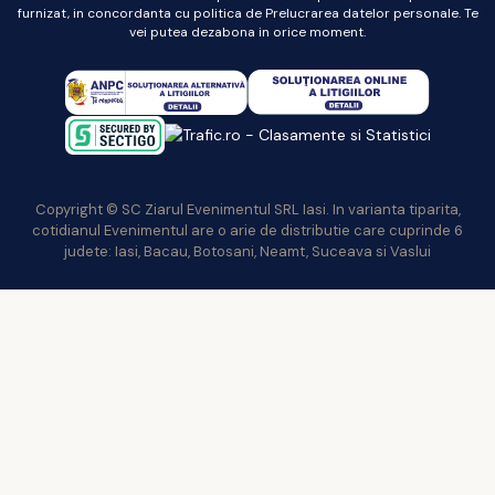
furnizat, in concordanta cu politica de Prelucrarea datelor personale. Te
vei putea dezabona in orice moment.
Copyright © SC Ziarul Evenimentul SRL Iasi. In varianta tiparita,
cotidianul Evenimentul are o arie de distributie care cuprinde 6
judete: Iasi, Bacau, Botosani, Neamt, Suceava si Vaslui