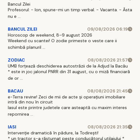
Bancul Zilei
Profesorul: - Ion, spune-mi un timp verbal. - Vacanta. - Ăsta
nu e ...
BANCUL ZILEI
09/08/2026 06:19
Horoscop de weekend, 8–9 august 2026
Weekend cu scantei! O zodie primeste o veste care ii
schimbă planuril ...
ZODIAC
08/08/2026 21:57
UMB forțează deschiderea autostrăzii de la Adjud la Bacău
* este in joc jalonul PNRR din 31 august, cu o miză financiară
de or ...
BACAU
08/08/2026 21:45
e-Terra revine! Zeci de mii de acte și operațiuni imobiliare
intră din nou în circuit
Iasul este printre judetele care asteaptă cu maxim interes
repornirea ...
IASI
08/08/2026 21:35
Intervenție dramatică în pădure, la Todirești!
* un tractor s-a răsturnat peste conducătorul utilajului *