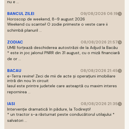
nu e ...
BANCUL ZILEI
09/08/2026 06:19
Horoscop de weekend, 8–9 august 2026
Weekend cu scantei! O zodie primeste o veste care ii
schimbă planuril ...
ZODIAC
08/08/2026 21:57
UMB forțează deschiderea autostrăzii de la Adjud la Bacău
* este in joc jalonul PNRR din 31 august, cu o miză financiară
de or ...
BACAU
08/08/2026 21:45
e-Terra revine! Zeci de mii de acte și operațiuni imobiliare
intră din nou în circuit
Iasul este printre judetele care asteaptă cu maxim interes
repornirea ...
IASI
08/08/2026 21:35
Intervenție dramatică în pădure, la Todirești!
* un tractor s-a răsturnat peste conducătorul utilajului *
salvatori ...