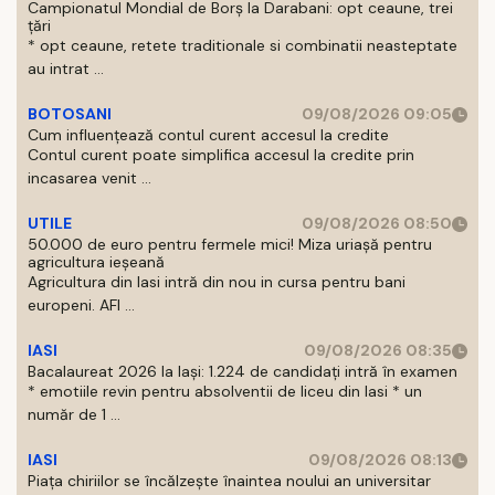
Campionatul Mondial de Borș la Darabani: opt ceaune, trei
țări
* opt ceaune, retete traditionale si combinatii neasteptate
au intrat ...
BOTOSANI
09/08/2026 09:05
Cum influențează contul curent accesul la credite
Contul curent poate simplifica accesul la credite prin
incasarea venit ...
UTILE
09/08/2026 08:50
50.000 de euro pentru fermele mici! Miza uriașă pentru
agricultura ieșeană
Agricultura din Iasi intră din nou in cursa pentru bani
europeni. AFI ...
IASI
09/08/2026 08:35
Bacalaureat 2026 la Iași: 1.224 de candidați intră în examen
* emotiile revin pentru absolventii de liceu din Iasi * un
număr de 1 ...
IASI
09/08/2026 08:13
Piața chiriilor se încălzește înaintea noului an universitar