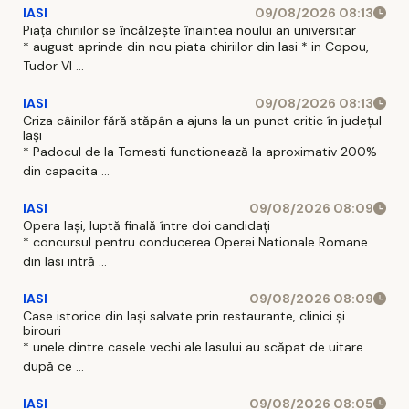
IASI
09/08/2026 08:13
Piața chiriilor se încălzește înaintea noului an universitar
* august aprinde din nou piata chiriilor din Iasi * in Copou,
Tudor Vl ...
IASI
09/08/2026 08:13
Criza câinilor fără stăpân a ajuns la un punct critic în județul
Iași
* Padocul de la Tomesti functionează la aproximativ 200%
din capacita ...
IASI
09/08/2026 08:09
Opera Iași, luptă finală între doi candidați
* concursul pentru conducerea Operei Nationale Romane
din Iasi intră ...
IASI
09/08/2026 08:09
Case istorice din Iași salvate prin restaurante, clinici și
birouri
* unele dintre casele vechi ale Iasului au scăpat de uitare
după ce ...
IASI
09/08/2026 08:05