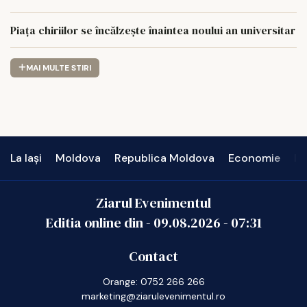
Piața chiriilor se încălzește înaintea noului an universitar
MAI MULTE STIRI
La Iași
Moldova
Republica Moldova
Economie
In
Ziarul Evenimentul
Editia online din -
09.08.2026
-
07:31
Contact
Orange: 0752 266 266
marketing@ziarulevenimentul.ro