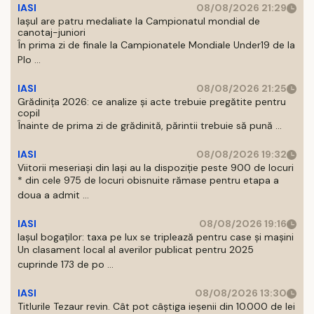
IASI
08/08/2026 21:29
Iaşul are patru medaliate la Campionatul mondial de
canotaj-juniori
În prima zi de finale la Campionatele Mondiale Under19 de la
Plo ...
IASI
08/08/2026 21:25
Grădinița 2026: ce analize și acte trebuie pregătite pentru
copil
Înainte de prima zi de grădinită, părintii trebuie să pună ...
IASI
08/08/2026 19:32
Viitorii meseriași din Iași au la dispoziție peste 900 de locuri
* din cele 975 de locuri obisnuite rămase pentru etapa a
doua a admit ...
IASI
08/08/2026 19:16
Iașul bogaților: taxa pe lux se triplează pentru case și mașini
Un clasament local al averilor publicat pentru 2025
cuprinde 173 de po ...
IASI
08/08/2026 13:30
Titlurile Tezaur revin. Cât pot câștiga ieșenii din 10.000 de lei