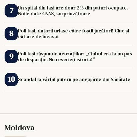
Un spital din Iași are doar 2% din paturi ocupate.
Noile date CNAS, surprinzătoare
Poli Iași, datorii uriașe către foștii jucători! Cine și
cât are de încasat
Poli Iași răspunde acuzațiilor: „Clubul era la un pas
de dispariție. Nu rescrieți istoria!”
Scandal la vârful puterii pe angajările din Sănătate
Moldova