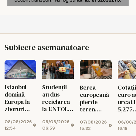
Subiecte asemanatoare
Istanbul
Studenții
Berea
Cotații
domină
au dus
europeană
euro a
Europa la
reciclarea
pierde
urcat 
zboruri
la UNTOLD
teren.
5,277
directe.
într-un joc
Exporturile
lei/eu
08/08/2026
08/08/2026
07/08/2026
06/08/
Unde e
cu
UE au
12:54
06:59
15:32
16:18
Bucureștiul
superstiții
scăzut cu