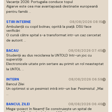
Vacanțe 2026: Portugalia conduce topul
Algarve este cea mai avantajoasă destinatie europeană
pentru familii ...
STIRI INTERNE
08/08/2026 08:15
Ambulanță cu copil bolnav, oprită la piață. DSU face
verificări
O cursă către spital s-a transformat intr-un caz cercetat
de autorit ...
BACAU
08/08/2026 07:45
Studenții au dus reciclarea la UNTOLD într-un joc cu
superstiții
Electronicele uitate prin sertare au primit un rol neasteptat
la UNTOL ...
INTERN
08/08/2026 06:59
Bancul Zilei
Un optimist si un pesimist intră intr-un bar. Pesimistul: „Mai
...
BANCUL ZILEI
08/08/2026 06:46
Mega-poiect în Neamț! Se construiește un spital de