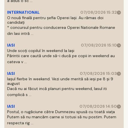
a adus o sc ...
INTERNATIONAL
07/08/2026 15:32
O nouă finală pentru șefia Operei Iași. Au rămas doi
candidați
* concursul pentru conducerea Operei Nationale Romane
din Iasi intră ...
IASI
07/08/2026 15:10
Unde scoți copilul în weekend la Iași
Părintii care caută unde să-i ducă pe copii in weekend au
cateva v ...
IASI
07/08/2026 15:03
Iașul fierbe în weekend. Vezi unde merită să ieși pe 8 și 9
august
Dacă nu ai făcut incă planuri pentru weekend, Iasul iti
complică s ...
IASI
07/08/2026 14:50
Postul, o rugăciune către Dumnezeu spusă cu toată viața
Putem să nu mancăm carne si totusi să nu postim. Putem
respecta rig ...