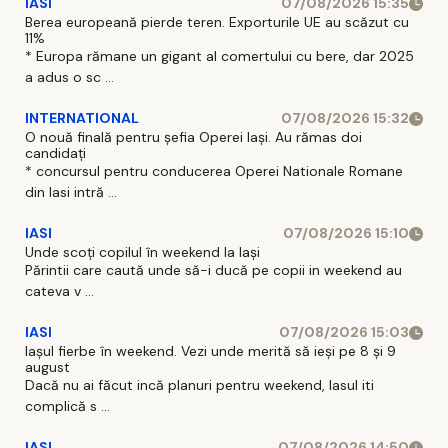
IASI
07/08/2026 15:35
Berea europeană pierde teren. Exporturile UE au scăzut cu
11%
* Europa rămane un gigant al comertului cu bere, dar 2025
a adus o sc ...
INTERNATIONAL
07/08/2026 15:32
O nouă finală pentru șefia Operei Iași. Au rămas doi
candidați
* concursul pentru conducerea Operei Nationale Romane
din Iasi intră ...
IASI
07/08/2026 15:10
Unde scoți copilul în weekend la Iași
Părintii care caută unde să-i ducă pe copii in weekend au
cateva v ...
IASI
07/08/2026 15:03
Iașul fierbe în weekend. Vezi unde merită să ieși pe 8 și 9
august
Dacă nu ai făcut incă planuri pentru weekend, Iasul iti
complică s ...
IASI
07/08/2026 14:50