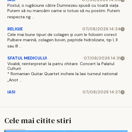
Postul, o rugăciune către Dumnezeu spusă cu toată viața
Putem să nu mancăm carne si totusi să nu postim. Putem
respecta rig ...
RELIGIE
07/08/2026 14:34
Cele mai bune tipuri de colagen și cum le folosim corect
Pulbere marină, colagen bovin, peptide hidrolizate, tip I, II
sau III ...
SFATUL MEDICULUI
07/08/2026 14:31
Vivaldi, reinterpretat la patru chitare. Concert la Palatul
Culturii
* Romanian Guitar Quartet incheie la Iasi turneul national
„Anot ...
IASI
07/08/2026 14:27
Cele mai citite stiri