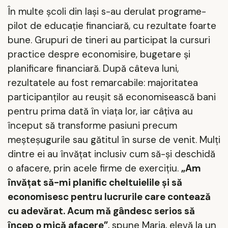
În multe școli din Iași s-au derulat programe-
pilot de educație financiară, cu rezultate foarte
bune. Grupuri de tineri au participat la cursuri
practice despre economisire, bugetare și
planificare financiară. După câteva luni,
rezultatele au fost remarcabile: majoritatea
participanților au reușit să economisească bani
pentru prima dată în viața lor, iar câțiva au
început să transforme pasiuni precum
meșteșugurile sau gătitul în surse de venit. Mulți
dintre ei au învățat inclusiv cum să-și deschidă
o afacere, prin acele firme de exercițiu.
„Am
învățat să-mi planific cheltuielile și să
economisesc pentru lucrurile care contează
cu adevărat. Acum mă gândesc serios să
încep o mică afacere”
, spune Maria, elevă la un