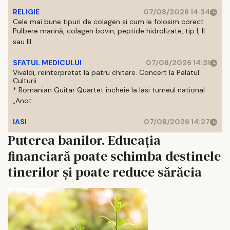
RELIGIE
07/08/2026 14:34
Cele mai bune tipuri de colagen și cum le folosim corect
Pulbere marină, colagen bovin, peptide hidrolizate, tip I, II
sau III ...
SFATUL MEDICULUI
07/08/2026 14:31
Vivaldi, reinterpretat la patru chitare. Concert la Palatul
Culturii
* Romanian Guitar Quartet incheie la Iasi turneul national
„Anot ...
IASI
07/08/2026 14:27
Puterea banilor. Educația
financiară poate schimba destinele
tinerilor și poate reduce sărăcia