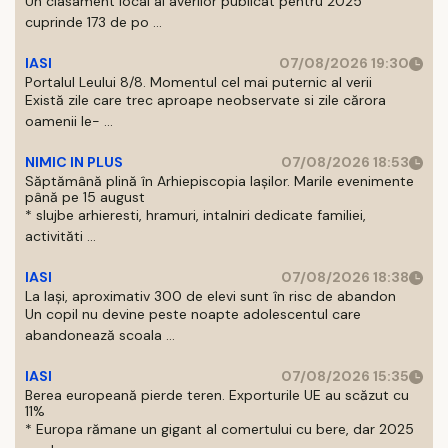
Un clasament local al averilor publicat pentru 2025
cuprinde 173 de po ...
IASI
07/08/2026 19:30
Portalul Leului 8/8. Momentul cel mai puternic al verii
Există zile care trec aproape neobservate si zile cărora
oamenii le- ...
NIMIC IN PLUS
07/08/2026 18:53
Săptămână plină în Arhiepiscopia Iașilor. Marile evenimente
până pe 15 august
* slujbe arhieresti, hramuri, intalniri dedicate familiei,
activităti ...
IASI
07/08/2026 18:38
La Iași, aproximativ 300 de elevi sunt în risc de abandon
Un copil nu devine peste noapte adolescentul care
abandonează scoala ...
IASI
07/08/2026 15:35
Berea europeană pierde teren. Exporturile UE au scăzut cu
11%
* Europa rămane un gigant al comertului cu bere, dar 2025