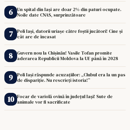
Un spital din Iași are doar 2% din paturi ocupate.
Noile date CNAS, surprinzătoare
Poli Iași, datorii uriașe către foștii jucători! Cine și
cât are de încasat
Guvern nou la Chișinău! Vasile Tofan promite
aderarea Republicii Moldova la UE până în 2028
Poli Iași răspunde acuzațiilor: „Clubul era la un pas
de dispariție. Nu rescrieți istoria!”
Focar de variolă ovină în județul Iași! Sute de
animale vor fi sacrificate