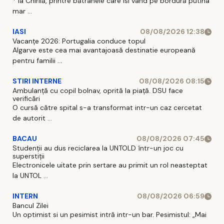
* la Chirilă, printre bătranele care isi vand pe bordură putina
mar ...
IASI
08/08/2026 12:38
Vacanțe 2026: Portugalia conduce topul
Algarve este cea mai avantajoasă destinatie europeană
pentru familii ...
STIRI INTERNE
08/08/2026 08:15
Ambulanță cu copil bolnav, oprită la piață. DSU face
verificări
O cursă către spital s-a transformat intr-un caz cercetat
de autorit ...
BACAU
08/08/2026 07:45
Studenții au dus reciclarea la UNTOLD într-un joc cu
superstiții
Electronicele uitate prin sertare au primit un rol neasteptat
la UNTOL ...
INTERN
08/08/2026 06:59
Bancul Zilei
Un optimist si un pesimist intră intr-un bar. Pesimistul: „Mai