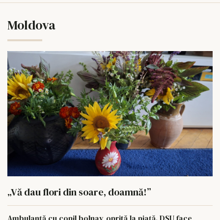
Moldova
„Vă dau flori din soare, doamnă!”
Ambulanță cu copil bolnav, oprită la piață. DSU face