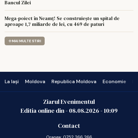
Bancul Zilei
Mega-poiect în Neamț! Se construiește un spital de
aproape 1,7 miliarde de lei, cu 469 de paturi
MAI MULTE STIRI
La Iași
Moldova
Republica Moldova
Economie
In
Ziarul Evenimentul
Editia online din -
08.08.2026
-
10:09
Contact
Orange: 0752 266 266