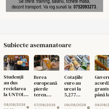
Subiecte asemanatoare
Studenții
Berea
Cotațiile
Guver
au dus
europeană
euro au
acord
reciclarea
pierde
urcat la
grantu
la UNTOLD
teren.
5,277
până l
într-un joc
Exporturile
lei/euro
200.00
08/08/2026
07/08/2026
06/08/2026
06/08/
cu
UE au
euro