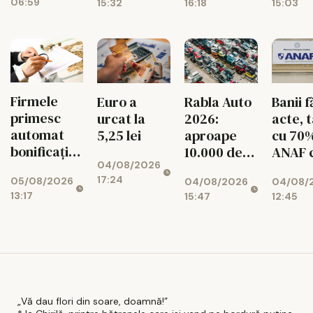
06:59
15:32
16:18
15:03
superstiții
scăzut cu
pentr
11%
români
diasp
Firmele
Euro a
Rabla Auto
Banii f
primesc
urcat la
2026:
acte, 
automat
5,25 lei
aproape
cu 70
bonificația
10.000 de
ANAF 
04/08/2026
de 3% la
dosare
426
17:24
05/08/2026
04/08/2026
04/08/
impozit
aprobate
milioa
13:17
15:47
12:45
lei
„Vă dau flori din soare, doamnă!”