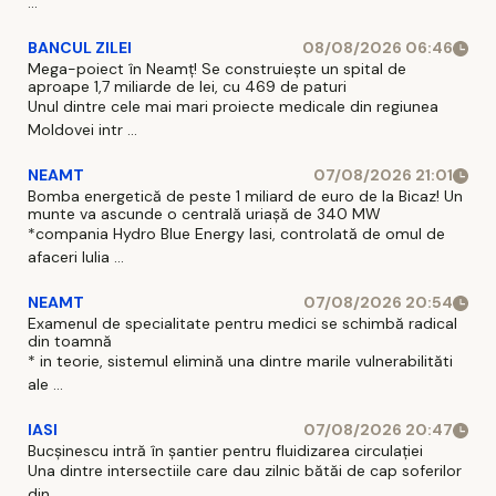
...
BANCUL ZILEI
08/08/2026 06:46
Mega-poiect în Neamț! Se construiește un spital de
aproape 1,7 miliarde de lei, cu 469 de paturi
Unul dintre cele mai mari proiecte medicale din regiunea
Moldovei intr ...
NEAMT
07/08/2026 21:01
Bomba energetică de peste 1 miliard de euro de la Bicaz! Un
munte va ascunde o centrală uriașă de 340 MW
*compania Hydro Blue Energy Iasi, controlată de omul de
afaceri Iulia ...
NEAMT
07/08/2026 20:54
Examenul de specialitate pentru medici se schimbă radical
din toamnă
* in teorie, sistemul elimină una dintre marile vulnerabilităti
ale ...
IASI
07/08/2026 20:47
Bucșinescu intră în șantier pentru fluidizarea circulației
Una dintre intersectiile care dau zilnic bătăi de cap soferilor
din ...