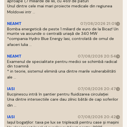
aproape 1,7 miliarde de lei, cu 469 de paturi
Unul dintre cele mai mari proiecte medicale din regiunea
Moldovei intr ...
NEAMT
07/08/2026 21:01
Bomba energetică de peste 1 miliard de euro de la Bicaz! Un
munte va ascunde o centrală uriașă de 340 MW
*compania Hydro Blue Energy Iasi, controlată de omul de
afaceri Iulia ...
NEAMT
07/08/2026 20:54
Examenul de specialitate pentru medici se schimbă radical
din toamnă
* in teorie, sistemul elimină una dintre marile vulnerabilităti
ale ...
IASI
07/08/2026 20:47
Bucșinescu intră în șantier pentru fluidizarea circulației
Una dintre intersectiile care dau zilnic bătăi de cap soferilor
din ...
IASI
07/08/2026 20:42
Iașul bogaților: taxa pe lux se triplează pentru case și mașini