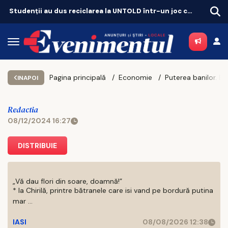
Studenții au dus reciclarea la UNTOLD într-un joc cu superstiții
Bancul Zilei
Pagina principală
Economie
INAPOI
Redactia
08/12/2024 16:27
DISTRIBUIE
„Vă dau flori din soare, doamnă!”
* la Chirilă, printre bătranele care isi vand pe bordură putina
mar ...
IASI
08/08/2026 12:38