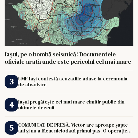
Iașul, pe o bombă seismică! Documentele
oficiale arată unde este pericolul cel mai mare
UMF Iași contestă acuzațiile aduse la ceremonia
de absolvire
Iașul pregătește cel mai mare cimitir public din
ultimele decenii
COMUNICAT DE PRESĂ. Victor are aproape șapte
ani și nu a făcut niciodată primul pas. O operație
de 33.000 de euro îi poate schimba viața.