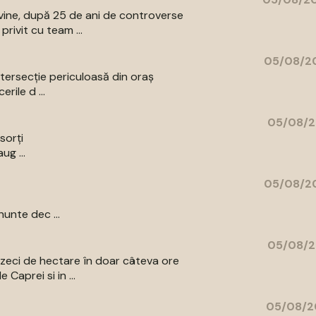
vine, după 25 de ani de controverse
rivit cu team ...
05/08/20
intersecție periculoasă din oraș
rile d ...
05/08/2
sorți
ug ...
05/08/20
unte dec ...
05/08/2
ns zeci de hectare în doar câteva ore
Caprei si in ...
05/08/2