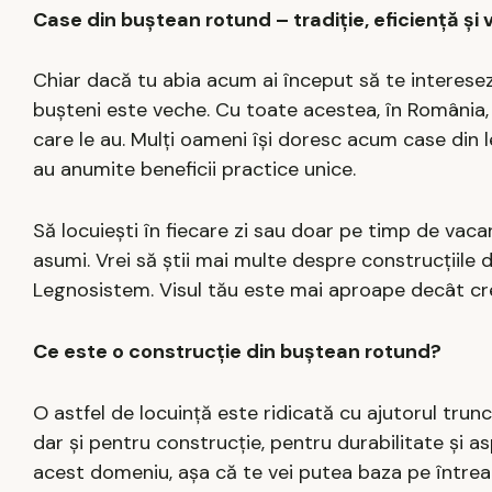
Case din buștean rotund – tradiție, eficiență și
Chiar dacă tu abia acum ai început să te interesezi 
bușteni este veche. Cu toate acestea, în România, 
care le au. Mulți oameni își doresc acum case din 
au anumite beneficii practice unice.
Să locuiești în fiecare zi sau doar pe timp de vacan
asumi. Vrei să știi mai multe despre construcțiile 
Legnosistem. Visul tău este mai aproape decât cr
Ce este o construcție din buștean rotund?
O astfel de locuință este ridicată cu ajutorul trunc
dar și pentru construcție, pentru durabilitate și 
acest domeniu, așa că te vei putea baza pe întrea