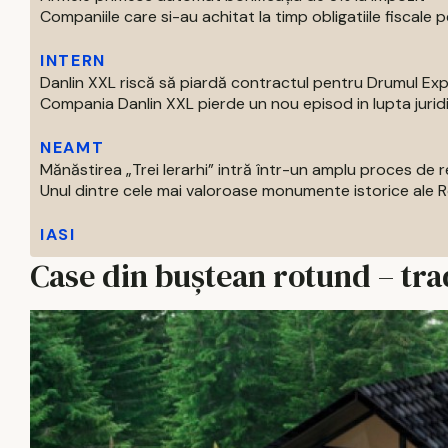
Companiile care si-au achitat la timp obligatiile fiscale pe
INTERN
Danlin XXL riscă să piardă contractul pentru Drumul Ex
Compania Danlin XXL pierde un nou episod in lupta juridi
NEAMT
Mănăstirea „Trei Ierarhi” intră într-un amplu proces de
Unul dintre cele mai valoroase monumente istorice ale Ro
IASI
Case din buștean rotund – trad