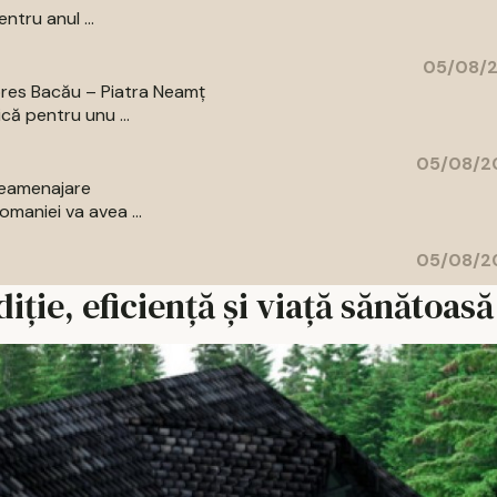
ntru anul ...
05/08/2
pres Bacău – Piatra Neamț
că pentru unu ...
05/08/20
 reamenajare
maniei va avea ...
05/08/20
iție, eficiență și viață sănătoasă