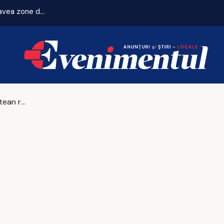
Zeci de locuri de joacă vor fi modernizate, iar cartierele vor avea zone de fitness
Case din buștean rotund – tradiție, eficiență și viață sănătoasă