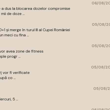
06/08/20
are a dus la blocarea dozelor compromise
mii de doze ...
05/08/20
+1 și merge în turul III al Cupei României
 meci cu fina ...
05/08/20
e vor avea zone de fitness
ple progr ...
05/08/20
ț vor fi verificate
upă co ...
05/08/2
curi, 5 ...
05/08/20