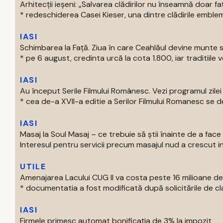
Arhitecții ieșeni: „Salvarea clădirilor nu înseamnă doar f
* redeschiderea Casei Kieser, una dintre clădirile emblema
IASI
Schimbarea la Față. Ziua în care Ceahlăul devine munte 
* pe 6 august, credinta urcă la cota 1.800, iar traditiile v
IASI
Au început Serile Filmului Românesc. Vezi programul zilei
* cea de-a XVII-a editie a Serilor Filmului Romanesc se de
IASI
Masaj la Soul Masaj – ce trebuie să știi înainte de a fa
Interesul pentru servicii precum masajul nud a crescut in ul
UTILE
Amenajarea Lacului CUG II va costa peste 16 milioane de 
* documentatia a fost modificată după solicitările de clari
IASI
Firmele primesc automat bonificația de 3% la impozit