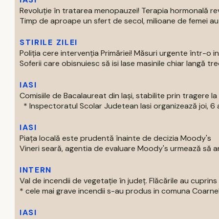
Revoluție în tratarea menopauzei! Terapia hormonală re
Timp de aproape un sfert de secol, milioane de femei au p
STIRILE ZILEI
Poliția cere intervenția Primăriei! Măsuri urgente într-o 
Soferii care obisnuiesc să isi lase masinile chiar langă trece
IASI
Comisiile de Bacalaureat din Iași, stabilite prin tragere la 
* Inspectoratul Scolar Judetean Iasi organizează joi, 6 a
IASI
Piața locală este prudentă înainte de decizia Moody's
Vineri seară, agentia de evaluare Moody's urmează să an
INTERN
Val de incendii de vegetație în județ. Flăcările au cupri
* cele mai grave incendii s-au produs in comuna Coarnele 
IASI