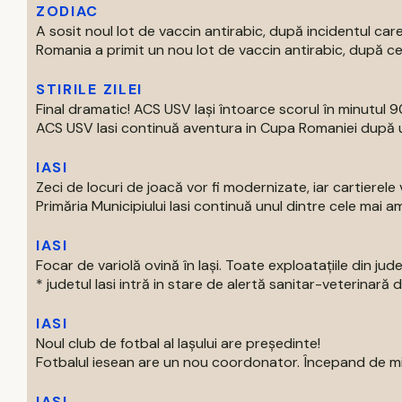
ZODIAC
A sosit noul lot de vaccin antirabic, după incidentul c
Romania a primit un nou lot de vaccin antirabic, după ce 
STIRILE ZILEI
Final dramatic! ACS USV Iași întoarce scorul în minutul 90
ACS USV Iasi continuă aventura in Cupa Romaniei după un
IASI
Zeci de locuri de joacă vor fi modernizate, iar cartierel
Primăria Municipiului Iasi continuă unul dintre cele mai am
IASI
Focar de variolă ovină în Iași. Toate exploatațiile din jude
* judetul Iasi intră in stare de alertă sanitar-veterinară d
IASI
Noul club de fotbal al Iașului are președinte!
Fotbalul iesean are un nou coordonator. Începand de mier
IASI