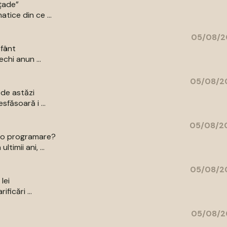
ațade”
tice din ce ...
05/08/2
sfânt
echi anun ...
05/08/20
 de astăzi
sfăsoară i ...
05/08/20
ce o programare?
timii ani, ...
05/08/20
lei
ficări ...
05/08/2