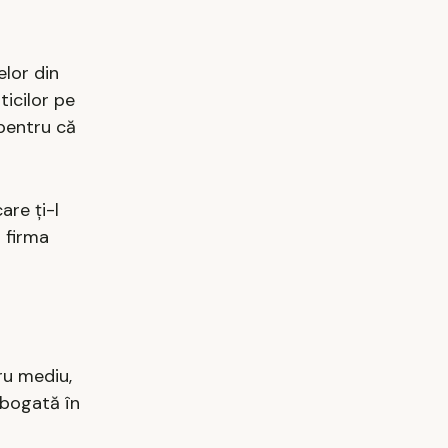
elor din
ticilor pe
 pentru că
are ți-l
 firma
ru mediu,
 bogată în