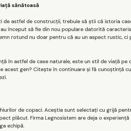
 viață sănătoasă
de astfel de construcții, trebuie să știi că istoria cas
au început să fie din nou populare datorită caracteris
lemn rotund nu doar pentru că au un aspect rustic, ci
ță în astfel de case naturale, este un stil de viață pe c
de acest gen? Citește în continuare și fă cunoștință cu
ezi.
hiurilor de copaci. Aceștia sunt selectați cu grijă pent
aspect plăcut. Firma Legnosistem are deja o experiență
ga echipă.