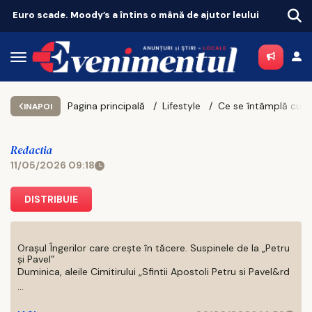
Euro scade. Moody’s a întins o mână de ajutor leului
Pagina principală
Lifestyle
INAPOI
Redactia
11/05/2026 09:18
DISTRIBUIE
Orașul Îngerilor care crește în tăcere. Suspinele de la „Petru
și Pavel”
Duminica, aleile Cimitirului „Sfintii Apostoli Petru si Pavel&rd
...