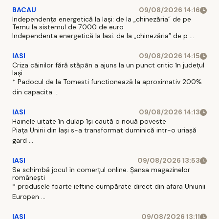
BACAU
09/08/2026 14:16
Independența energetică la Iași: de la „chinezăria” de pe
Temu la sistemul de 7.000 de euro
Independenta energetică la Iasi: de la „chinezăria” de p ...
IASI
09/08/2026 14:15
Criza câinilor fără stăpân a ajuns la un punct critic în județul
Iași
* Padocul de la Tomesti functionează la aproximativ 200%
din capacita ...
IASI
09/08/2026 14:13
Hainele uitate în dulap îşi caută o nouă poveste
Piaţa Unirii din Iaşi s-a transformat duminică intr-o uriaşă
gard ...
IASI
09/08/2026 13:53
Se schimbă jocul în comerțul online. Șansa magazinelor
românești
* produsele foarte ieftine cumpărate direct din afara Uniunii
Europen ...
IASI
09/08/2026 13:11