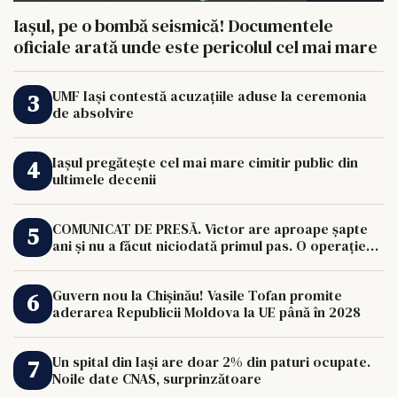
Iașul, pe o bombă seismică! Documentele
oficiale arată unde este pericolul cel mai mare
UMF Iași contestă acuzațiile aduse la ceremonia
de absolvire
Iașul pregătește cel mai mare cimitir public din
ultimele decenii
COMUNICAT DE PRESĂ. Victor are aproape șapte
ani și nu a făcut niciodată primul pas. O operație
de 33.000 de euro îi poate schimba viața.
Guvern nou la Chișinău! Vasile Tofan promite
aderarea Republicii Moldova la UE până în 2028
Un spital din Iași are doar 2% din paturi ocupate.
Noile date CNAS, surprinzătoare