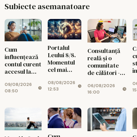
Subiecte asemanatoare
Portalul
C
Cum
Consultanță
Leului 8/8.
c
influențează
reală și o
Momentul
s
contul curent
comunitate
cel mai
î
accesul la
de călători -
puternic al
e
credite
valorile din
08/08/2026
verii
0
t
09/08/2026
06/08/2026
spatele
12:53
15
08:50
T
16:00
fiecărui
B
circuit
CISTOUR
Cum