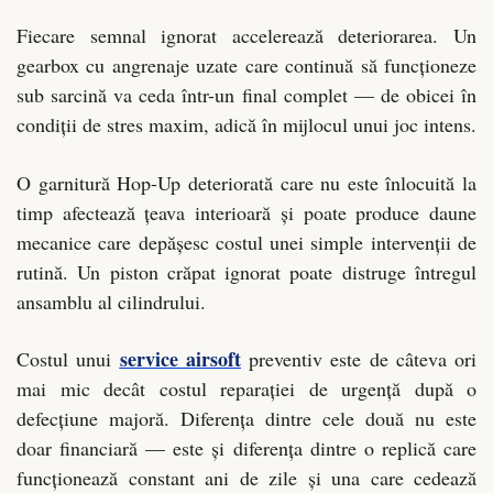
Fiecare semnal ignorat accelerează deteriorarea. Un
gearbox cu angrenaje uzate care continuă să funcționeze
sub sarcină va ceda într-un final complet — de obicei în
condiții de stres maxim, adică în mijlocul unui joc intens.
O garnitură Hop-Up deteriorată care nu este înlocuită la
timp afectează țeava interioară și poate produce daune
mecanice care depășesc costul unei simple intervenții de
rutină. Un piston crăpat ignorat poate distruge întregul
ansamblu al cilindrului.
service airsoft
Costul unui
preventiv este de câteva ori
mai mic decât costul reparației de urgență după o
defecțiune majoră. Diferența dintre cele două nu este
doar financiară — este și diferența dintre o replică care
funcționează constant ani de zile și una care cedează