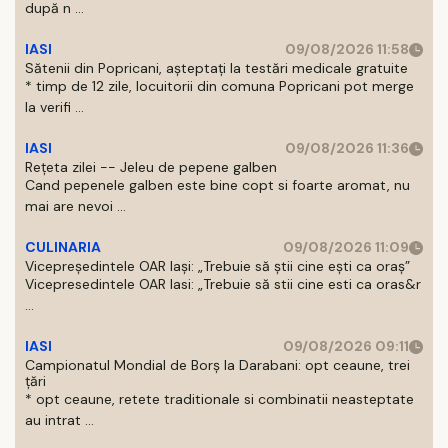
după n ...
IASI
09/08/2026 11:58
Sătenii din Popricani, așteptați la testări medicale gratuite
* timp de 12 zile, locuitorii din comuna Popricani pot merge
la verifi ...
IASI
09/08/2026 11:36
Rețeta zilei -- Jeleu de pepene galben
Cand pepenele galben este bine copt si foarte aromat, nu
mai are nevoi ...
CULINARIA
09/08/2026 11:09
Vicepreședintele OAR Iași: „Trebuie să știi cine ești ca oraș”
Vicepresedintele OAR Iasi: „Trebuie să stii cine esti ca oras&r
...
IASI
09/08/2026 09:11
Campionatul Mondial de Borș la Darabani: opt ceaune, trei
țări
* opt ceaune, retete traditionale si combinatii neasteptate
au intrat ...