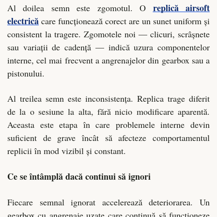
replică airsoft
Al doilea semn este zgomotul. O
electrică
care funcționează corect are un sunet uniform și
consistent la tragere. Zgomotele noi — clicuri, scrâșnete
sau variații de cadență — indică uzura componentelor
interne, cel mai frecvent a angrenajelor din gearbox sau a
pistonului.
Al treilea semn este inconsistența. Replica trage diferit
de la o sesiune la alta, fără nicio modificare aparentă.
Aceasta este etapa în care problemele interne devin
suficient de grave încât să afecteze comportamentul
replicii în mod vizibil și constant.
Ce se întâmplă dacă continui să ignori
Fiecare semnal ignorat accelerează deteriorarea. Un
gearbox cu angrenaje uzate care continuă să funcționeze