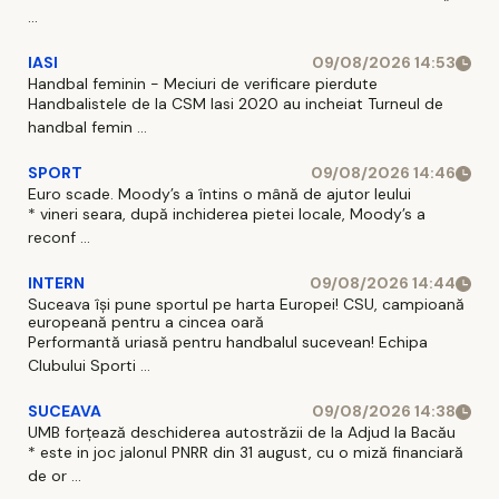
...
IASI
09/08/2026 14:53
Handbal feminin - Meciuri de verificare pierdute
Handbalistele de la CSM Iasi 2020 au incheiat Turneul de
handbal femin ...
SPORT
09/08/2026 14:46
Euro scade. Moody’s a întins o mână de ajutor leului
* vineri seara, după inchiderea pietei locale, Moody’s a
reconf ...
INTERN
09/08/2026 14:44
Suceava își pune sportul pe harta Europei! CSU, campioană
europeană pentru a cincea oară
Performantă uriasă pentru handbalul sucevean! Echipa
Clubului Sporti ...
SUCEAVA
09/08/2026 14:38
UMB forțează deschiderea autostrăzii de la Adjud la Bacău
* este in joc jalonul PNRR din 31 august, cu o miză financiară
de or ...