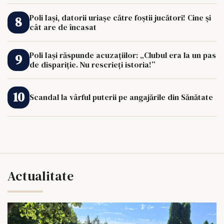
Poli Iași, datorii uriașe către foștii jucători! Cine și
cât are de încasat
Poli Iași răspunde acuzațiilor: „Clubul era la un pas
de dispariție. Nu rescrieți istoria!”
Scandal la vârful puterii pe angajările din Sănătate
Actualitate