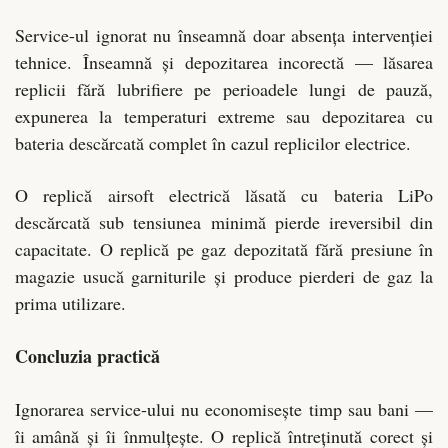
Service-ul ignorat nu înseamnă doar absența intervenției
tehnice. Înseamnă și depozitarea incorectă — lăsarea
replicii fără lubrifiere pe perioadele lungi de pauză,
expunerea la temperaturi extreme sau depozitarea cu
bateria descărcată complet în cazul replicilor electrice.
O replică airsoft electrică lăsată cu bateria LiPo
descărcată sub tensiunea minimă pierde ireversibil din
capacitate. O replică pe gaz depozitată fără presiune în
magazie usucă garniturile și produce pierderi de gaz la
prima utilizare.
Concluzia practică
Ignorarea service-ului nu economisește timp sau bani —
îi amână și îi înmulțește. O replică întreținută corect și