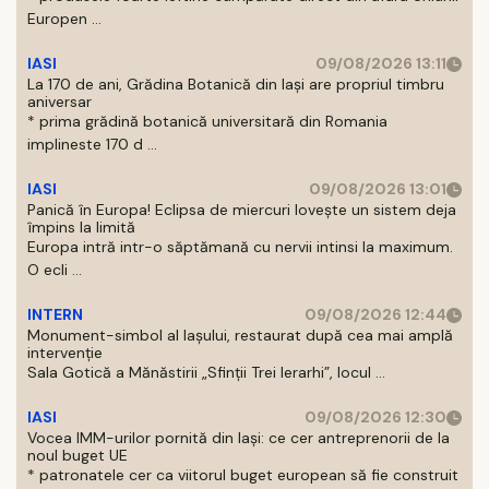
Europen ...
IASI
09/08/2026 13:11
La 170 de ani, Grădina Botanică din Iași are propriul timbru
aniversar
* prima grădină botanică universitară din Romania
implineste 170 d ...
IASI
09/08/2026 13:01
Panică în Europa! Eclipsa de miercuri lovește un sistem deja
împins la limită
Europa intră intr-o săptămană cu nervii intinsi la maximum.
O ecli ...
INTERN
09/08/2026 12:44
Monument-simbol al Iaşului, restaurat după cea mai amplă
intervenţie
Sala Gotică a Mănăstirii „Sfinţii Trei Ierarhi”, locul ...
IASI
09/08/2026 12:30
Vocea IMM-urilor pornită din Iași: ce cer antreprenorii de la
noul buget UE
* patronatele cer ca viitorul buget european să fie construit