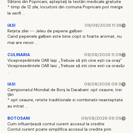
Sătenii din Popricani, așteptați la testări medicale gratuite
* timp de 12 zile, locuitorii din comuna Popricani pot merge
la verifi ...
IASI
09/08/2026 11:36
Rețeta zilei -- Jeleu de pepene galben
Cand pepenele galben este bine copt si foarte aromat, nu
mai are nevoi ...
CULINARIA
09/08/2026 11:09
Vicepreședintele OAR Iași: „Trebuie să știi cine ești ca oraș”
Vicepresedintele OAR Iasi: „Trebuie să stii cine esti ca oras&r
...
IASI
09/08/2026 09:11
Campionatul Mondial de Borș la Darabani: opt ceaune, trei
țări
* opt ceaune, retete traditionale si combinatii neasteptate
au intrat ...
BOTOSANI
09/08/2026 09:05
Cum influențează contul curent accesul la credite
Contul curent poate simplifica accesul la credite prin