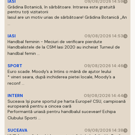
IASI
09/08/2026 14:59
Grădina Botanică, în sărbătoare. Intrarea este gratuită
pentru toți vizitatorii
Iasul are un motiv urias de sărbătoare! Grădina Botanică „An
...
IASI
09/08/2026 14:53
Handbal feminin - Meciuri de verificare pierdute
Handbalistele de la CSM Iasi 2020 au incheiat Turneul de
handbal femin ...
SPORT
09/08/2026 14:46
Euro scade. Moody’s a întins o mână de ajutor leului
* vineri seara, după inchiderea pietei locale, Moody’s a
reconf ...
INTERN
09/08/2026 14:44
Suceava își pune sportul pe harta Europei! CSU, campioană
europeană pentru a cincea oară
Performantă uriasă pentru handbalul sucevean! Echipa
Clubului Sporti ...
SUCEAVA
09/08/2026 14:38