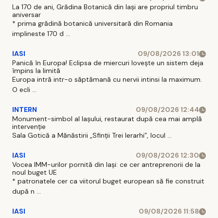
La 170 de ani, Grădina Botanică din Iași are propriul timbru
aniversar
* prima grădină botanică universitară din Romania
implineste 170 d ...
IASI
09/08/2026 13:01
Panică în Europa! Eclipsa de miercuri lovește un sistem deja
împins la limită
Europa intră intr-o săptămană cu nervii intinsi la maximum.
O ecli ...
INTERN
09/08/2026 12:44
Monument-simbol al Iaşului, restaurat după cea mai amplă
intervenţie
Sala Gotică a Mănăstirii „Sfinţii Trei Ierarhi”, locul ...
IASI
09/08/2026 12:30
Vocea IMM-urilor pornită din Iași: ce cer antreprenorii de la
noul buget UE
* patronatele cer ca viitorul buget european să fie construit
după n ...
IASI
09/08/2026 11:58