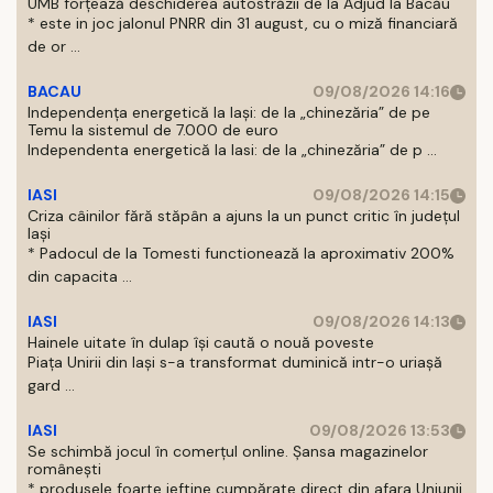
UMB forțează deschiderea autostrăzii de la Adjud la Bacău
* este in joc jalonul PNRR din 31 august, cu o miză financiară
de or ...
BACAU
09/08/2026 14:16
Independența energetică la Iași: de la „chinezăria” de pe
Temu la sistemul de 7.000 de euro
Independenta energetică la Iasi: de la „chinezăria” de p ...
IASI
09/08/2026 14:15
Criza câinilor fără stăpân a ajuns la un punct critic în județul
Iași
* Padocul de la Tomesti functionează la aproximativ 200%
din capacita ...
IASI
09/08/2026 14:13
Hainele uitate în dulap îşi caută o nouă poveste
Piaţa Unirii din Iaşi s-a transformat duminică intr-o uriaşă
gard ...
IASI
09/08/2026 13:53
Se schimbă jocul în comerțul online. Șansa magazinelor
românești
* produsele foarte ieftine cumpărate direct din afara Uniunii