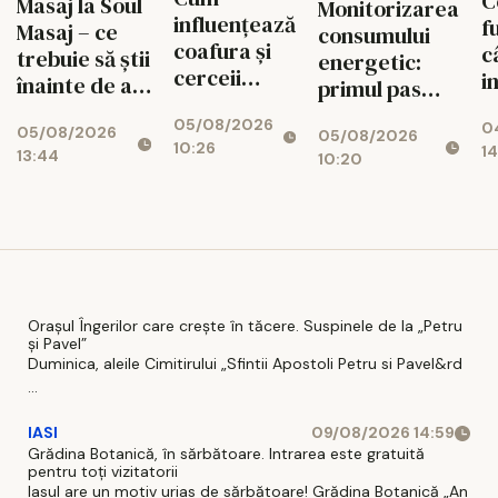
C
Masaj la Soul
Monitorizarea
influențează
f
Masaj – ce
consumului
coafura și
c
trebuie să știi
energetic:
cerceii
i
înainte de a
primul pas
impresia pe
u
face o
spre
05/08/2026
care o lași la
0
r
05/08/2026
programare?
05/08/2026
reducerea
10:26
14
prima
13:44
c
10:20
costurilor
vedere: 5
a
operaționale
pași practici
a
pentru un
look
coerent
Orașul Îngerilor care crește în tăcere. Suspinele de la „Petru
și Pavel”
Duminica, aleile Cimitirului „Sfintii Apostoli Petru si Pavel&rd
...
IASI
09/08/2026 14:59
Grădina Botanică, în sărbătoare. Intrarea este gratuită
pentru toți vizitatorii
Iasul are un motiv urias de sărbătoare! Grădina Botanică „An