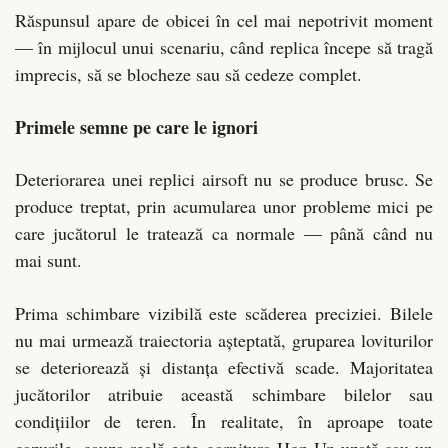
Răspunsul apare de obicei în cel mai nepotrivit moment
— în mijlocul unui scenariu, când replica începe să tragă
imprecis, să se blocheze sau să cedeze complet.
Primele semne pe care le ignori
Deteriorarea unei replici airsoft nu se produce brusc. Se
produce treptat, prin acumularea unor probleme mici pe
care jucătorul le tratează ca normale — până când nu
mai sunt.
Prima schimbare vizibilă este scăderea preciziei. Bilele
nu mai urmează traiectoria așteptată, gruparea loviturilor
se deteriorează și distanța efectivă scade. Majoritatea
jucătorilor atribuie această schimbare bilelor sau
condițiilor de teren. În realitate, în aproape toate
cazurile, cauza reală este garnitura Hop-Up uzată sau un