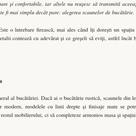
are și confortabile, iar altele nu reușesc să transmită aceeaș
 fi mai simplu decât pare: alegerea scaunelor de bucătărie.
te o întrebare firească, mai ales când îți dorești un spațiu 
etalii contează cu adevărat și ce greșeli să eviți, astfel încât 
a
eral al bucătăriei. Dacă ai o bucătărie rustică, scaunele din 
r modern, modelele cu linii drepte și finisaje mate se potr
e restul mobilierului, ci să completeze armonios masa și spațiul