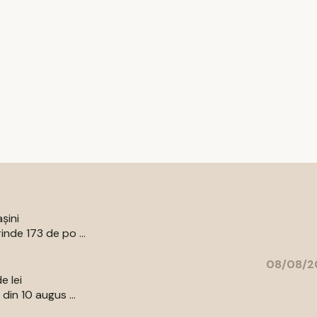
șini
nde 173 de po ...
08/08/20
e lei
din 10 augus ...