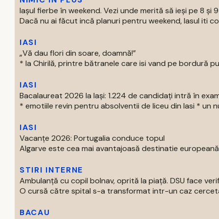
Iașul fierbe în weekend. Vezi unde merită să ieși pe 8 și 
Dacă nu ai făcut incă planuri pentru weekend, Iasul iti com
IASI
„Vă dau flori din soare, doamnă!”
* la Chirilă, printre bătranele care isi vand pe bordură put
IASI
Bacalaureat 2026 la Iași: 1.224 de candidați intră în exa
* emotiile revin pentru absolventii de liceu din Iasi * un nu
IASI
Vacanțe 2026: Portugalia conduce topul
Algarve este cea mai avantajoasă destinatie europeană pe
STIRI INTERNE
Ambulanță cu copil bolnav, oprită la piață. DSU face verif
O cursă către spital s-a transformat intr-un caz cercetat
BACAU