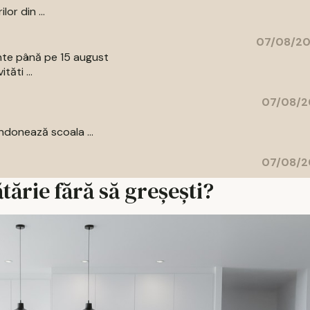
or din ...
07/08/20
ente până pe 15 august
tăti ...
07/08/2
donează scoala ...
07/08/2
tărie fără să greșești?