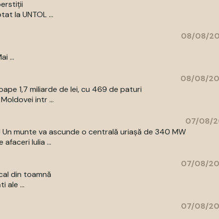
rstiții
tat la UNTOL ...
08/08/20
i ...
08/08/20
pe 1,7 miliarde de lei, cu 469 de paturi
oldovei intr ...
07/08/2
az! Un munte va ascunde o centrală uriașă de 340 MW
aceri Iulia ...
07/08/20
cal din toamnă
 ale ...
07/08/20