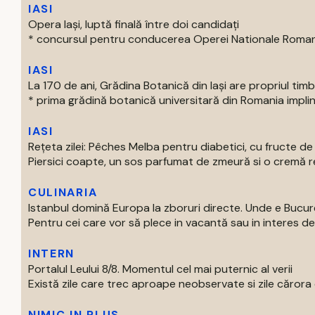
IASI
Opera Iași, luptă finală între doi candidați
* concursul pentru conducerea Operei Nationale Romane d
IASI
La 170 de ani, Grădina Botanică din Iași are propriul tim
* prima grădină botanică universitară din Romania impline
IASI
Rețeta zilei: Pêches Melba pentru diabetici, cu fructe d
Piersici coapte, un sos parfumat de zmeură si o cremă rec
CULINARIA
Istanbul domină Europa la zboruri directe. Unde e Bucur
Pentru cei care vor să plece in vacantă sau in interes de 
INTERN
Portalul Leului 8/8. Momentul cel mai puternic al verii
Există zile care trec aproape neobservate si zile cărora o
NIMIC IN PLUS