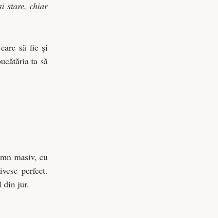
i stare, chiar
care să fie și
bucătăria ta să
lemn masiv, cu
ivesc perfect.
 din jur.