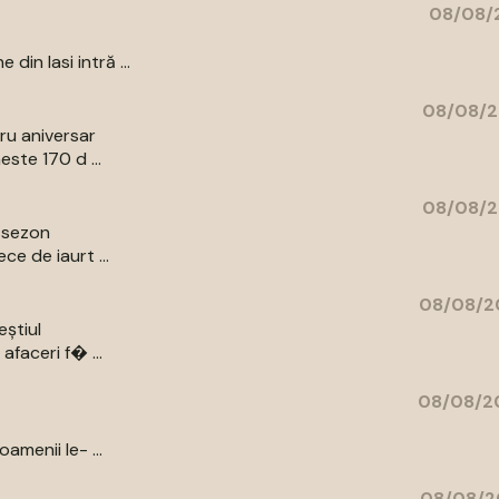
08/08/2
in Iasi intră ...
08/08/2
bru aniversar
ste 170 d ...
08/08/2
e sezon
e de iaurt ...
08/08/20
eștiul
afaceri f� ...
08/08/20
amenii le- ...
08/08/2