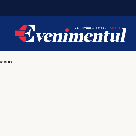
Vacanțe 2026: Portugalia conduce topul
Cum îți alegi scaunele de bucătărie fără să greșești?