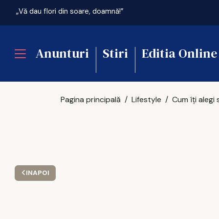
„Vă dau flori din soare, doamnă!”
Anunturi
Stiri
Editia Online
Pagina principală
Lifestyle
INAPOI