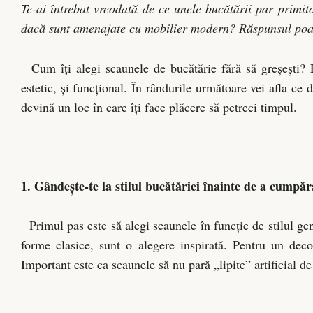
Te-ai întrebat vreodată de ce unele bucătării par primito
dacă sunt amenajate cu mobilier modern? Răspunsul poate
Cum îți alegi scaunele de bucătărie fără să greșești? Es
estetic, și funcțional. În rândurile următoare vei afla ce d
devină un loc în care îți face plăcere să petreci timpul.
1. Gândește-te la stilul bucătăriei înainte de a cumpăr
Primul pas este să alegi scaunele în funcție de stilul gen
forme clasice, sunt o alegere inspirată. Pentru un deco
Important este ca scaunele să nu pară „lipite” artificial d