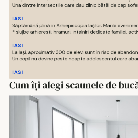
Una dintre intersectiile care dau zilnic bătăi de cap soferil
IASI
Săptămână plină în Arhiepiscopia Iașilor. Marile evenim
* slujbe arhieresti, hramuri, intalniri dedicate familiei, activi
IASI
La Iași, aproximativ 300 de elevi sunt în risc de abandon
Un copil nu devine peste noapte adolescentul care aban
IASI
Cum îți alegi scaunele de bucă