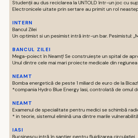
Studenții au dus reciclarea la UNTOLD într-un joc cu supe
Electronicele uitate prin sertare au primit un rol neastep
INTERN
Bancul Zilei
Un optimist si un pesimist intră intr-un bar. Pesimistul: „Ma
BANCUL ZILEI
Mega-poiect în Neamț! Se construiește un spital de aproa
Unul dintre cele mai mari proiecte medicale din regiunea M
NEAMT
Bomba energetică de peste 1 miliard de euro de la Bic
*compania Hydro Blue Energy Iasi, controlată de omul de af
NEAMT
Examenul de specialitate pentru medici se schimbă radi
* in teorie, sistemul elimină una dintre marile vulnerabilităti
IASI
Bucșinescu intră în șantier pentru fluidizarea circulației