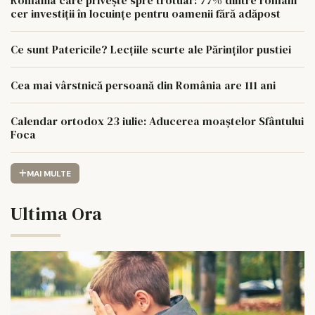
România care privește spre trotuar: 77% dintre români
cer investiții în locuințe pentru oamenii fără adăpost
Ce sunt Patericile? Lecțiile scurte ale Părinților pustiei
Cea mai vârstnică persoană din România are 111 ani
Calendar ortodox 23 iulie: Aducerea moaștelor Sfântului
Foca
MAI MULTE
Ultima Ora