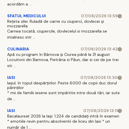
acordăm a ...
SFATUL MEDICULUI
07/08/2026 13:59
Rețeta zilei: Ruladă de carne cu ciuperci, dovlecei și
mozzarella
Carnea tocată, ciupercile, dovlecelul si mozzarella se
intalnesc intr ...
CULINARIA
07/08/2026 13:42
Apă cu program în Bârnova și Ciurea până la 31 august
Locuitorii din Barnova, Pietrăria si Păun, dar si cei de pe trei
str ...
IASI
07/08/2026 13:30
Iașul, în topul despărțirilor. Peste 6.000 de copii duc dorul
părinților
* mii de familii iesene sunt impărtite intre două tări, iar sute
de ...
IASI
07/08/2026 13:11
Bacalaureat 2026 la Iași: 1.224 de candidați intră în examen
* emotiile revin pentru absolventii de liceu din Iasi * un
număr de 1 ...