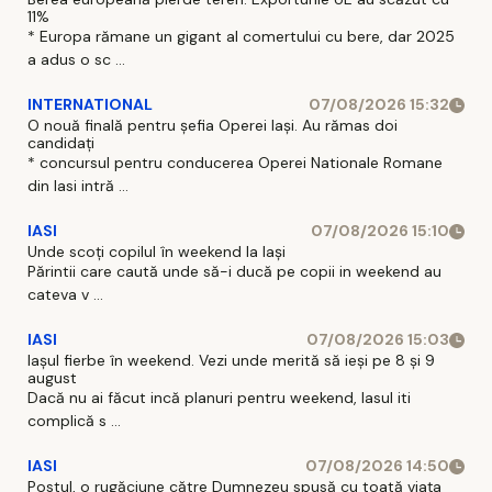
11%
* Europa rămane un gigant al comertului cu bere, dar 2025
a adus o sc ...
INTERNATIONAL
07/08/2026 15:32
O nouă finală pentru șefia Operei Iași. Au rămas doi
candidați
* concursul pentru conducerea Operei Nationale Romane
din Iasi intră ...
IASI
07/08/2026 15:10
Unde scoți copilul în weekend la Iași
Părintii care caută unde să-i ducă pe copii in weekend au
cateva v ...
IASI
07/08/2026 15:03
Iașul fierbe în weekend. Vezi unde merită să ieși pe 8 și 9
august
Dacă nu ai făcut incă planuri pentru weekend, Iasul iti
complică s ...
IASI
07/08/2026 14:50
Postul, o rugăciune către Dumnezeu spusă cu toată viața