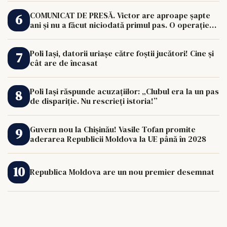
COMUNICAT DE PRESĂ. Victor are aproape șapte
ani și nu a făcut niciodată primul pas. O operație
de 33.000 de euro îi poate schimba viața.
Poli Iași, datorii uriașe către foștii jucători! Cine și
cât are de încasat
Poli Iași răspunde acuzațiilor: „Clubul era la un pas
de dispariție. Nu rescrieți istoria!”
Guvern nou la Chișinău! Vasile Tofan promite
aderarea Republicii Moldova la UE până în 2028
Republica Moldova are un nou premier desemnat