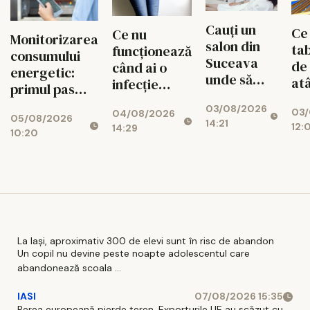
Cauți un
Ce
Ce nu
Monitorizarea
salon din
tab
funcționează
consumului
Suceava
de
când ai o
energetic:
unde să
at
infecție
primul pas
faci epilare
apr
urinară
spre
03/08/2026
definitivă?
03/
con
04/08/2026
recurentă și
05/08/2026
reducerea
14:21
Află despre
12:
14:29
mo
ce poate
10:20
costurilor
Michelle
avea un rol
operaționale
Center
adjuvant
La Iași, aproximativ 300 de elevi sunt în risc de abandon
Un copil nu devine peste noapte adolescentul care
abandonează scoala ...
IASI
07/08/2026 15:35
Berea europeană pierde teren. Exporturile UE au scăzut cu