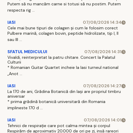
Putem să nu mancăm carne si totusi să nu postim. Putem
respecta rig ...
IASI
07/08/2026 14:34
Cele mai bune tipuri de colagen și cum le folosim corect
Pulbere marină, colagen bovin, peptide hidrolizate, tip I, II
sau III ...
SFATUL MEDICULUI
07/08/2026 14:31
Vivaldi, reinterpretat la patru chitare. Concert la Palatul
Culturii
* Romanian Guitar Quartet incheie la Iasi turneul national
„Anot ...
IASI
07/08/2026 14:27
La 170 de ani, Grădina Botanică din Iași are propriul timbru
aniversar
* prima grădină botanică universitară din Romania
implineste 170 d ...
IASI
07/08/2026 14:01
Tehnici de respirație care pot calma mintea și corpul
Respirăm de aproximativ 20.000 de ori pe zi, insă rareori