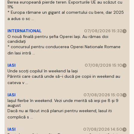
Berea europeană pierde teren. Exporturile UE au scăzut cu
11%
* Europa rămane un gigant al comertului cu bere, dar 2025
a adus o sc ...
INTERNATIONAL
07/08/2026 15:32
O nouă finală pentru șefia Operei Iași. Au rămas doi
candidați
* concursul pentru conducerea Operei Nationale Romane
din Iasi intră ...
IASI
07/08/2026 15:10
Unde scoți copilul în weekend la Iași
Părintii care caută unde să-i ducă pe copii in weekend au
cateva v ...
IASI
07/08/2026 15:03
Iașul fierbe în weekend. Vezi unde merită să ieși pe 8 și 9
august
Dacă nu ai făcut incă planuri pentru weekend, Iasul iti
complică s ...
IASI
07/08/2026 14:50