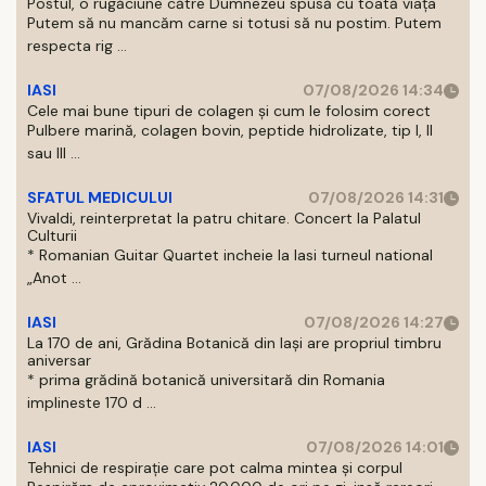
Postul, o rugăciune către Dumnezeu spusă cu toată viața
Putem să nu mancăm carne si totusi să nu postim. Putem
respecta rig ...
IASI
07/08/2026 14:34
Cele mai bune tipuri de colagen și cum le folosim corect
Pulbere marină, colagen bovin, peptide hidrolizate, tip I, II
sau III ...
SFATUL MEDICULUI
07/08/2026 14:31
Vivaldi, reinterpretat la patru chitare. Concert la Palatul
Culturii
* Romanian Guitar Quartet incheie la Iasi turneul national
„Anot ...
IASI
07/08/2026 14:27
La 170 de ani, Grădina Botanică din Iași are propriul timbru
aniversar
* prima grădină botanică universitară din Romania
implineste 170 d ...
IASI
07/08/2026 14:01
Tehnici de respirație care pot calma mintea și corpul