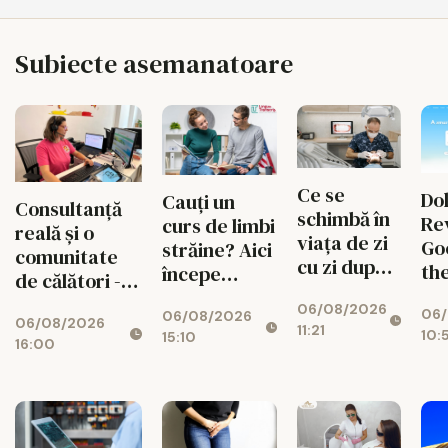
Subiecte asemanatoare
Ce se
Do
Cauți un
Consultanță
schimbă în
Re
curs de limbi
reală și o
viața de zi
Go
străine? Aici
comunitate
cu zi după
th
începe
de călători -
un implant
Mi
experiența
valorile din
06/08/2026
dentar
06/
Pan
06/08/2026
ta cu Lingua
06/08/2026
spatele
11:21
10:
15:10
Fix
Transcript
16:00
fiecărui
Br
București
circuit
Ma
CISTOUR
Wh
Do