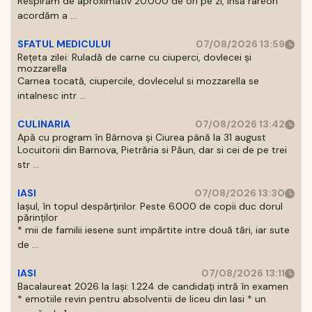
Respirăm de aproximativ 20.000 de ori pe zi, insă rareori
acordăm a ...
SFATUL MEDICULUI
07/08/2026 13:59
Rețeta zilei: Ruladă de carne cu ciuperci, dovlecei și
mozzarella
Carnea tocată, ciupercile, dovlecelul si mozzarella se
intalnesc intr ...
CULINARIA
07/08/2026 13:42
Apă cu program în Bârnova și Ciurea până la 31 august
Locuitorii din Barnova, Pietrăria si Păun, dar si cei de pe trei
str ...
IASI
07/08/2026 13:30
Iașul, în topul despărțirilor. Peste 6.000 de copii duc dorul
părinților
* mii de familii iesene sunt impărtite intre două tări, iar sute
de ...
IASI
07/08/2026 13:11
Bacalaureat 2026 la Iași: 1.224 de candidați intră în examen
* emotiile revin pentru absolventii de liceu din Iasi * un