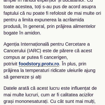
ample în rândul experților și bucătarilor. Cu
toate acestea, toți s-au pus de acord asupra
faptului că nu poate fi refolosit de mai multe ori
pentru a limita expunerea la acrilamida
produsă, în general, prin prăjirea alimentelor
bogate în amidon.
Agenția Internațională pentru Cercetare a
Cancerului (IARC) este de părere că acest
compus ar putea fi cancerigen,
potrivit
foodstory.protv.ro
. În plus, prin
prăjirea la temperaturi ridicate uleiurile ajung
să genereze și alți
Datele arată că acest lucru este influențat de
mai multe lucruri, cum ar fi calitatea acizilor
grași mononesaturați. Cu cât sunt mai mulți,