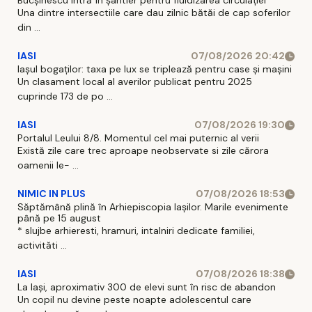
Bucșinescu intră în șantier pentru fluidizarea circulației
Una dintre intersectiile care dau zilnic bătăi de cap soferilor
din ...
IASI
07/08/2026 20:42
Iașul bogaților: taxa pe lux se triplează pentru case și mașini
Un clasament local al averilor publicat pentru 2025
cuprinde 173 de po ...
IASI
07/08/2026 19:30
Portalul Leului 8/8. Momentul cel mai puternic al verii
Există zile care trec aproape neobservate si zile cărora
oamenii le- ...
NIMIC IN PLUS
07/08/2026 18:53
Săptămână plină în Arhiepiscopia Iașilor. Marile evenimente
până pe 15 august
* slujbe arhieresti, hramuri, intalniri dedicate familiei,
activităti ...
IASI
07/08/2026 18:38
La Iași, aproximativ 300 de elevi sunt în risc de abandon
Un copil nu devine peste noapte adolescentul care