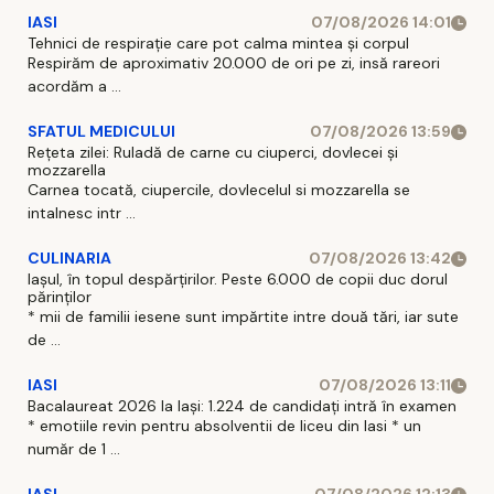
IASI
07/08/2026 14:01
Tehnici de respirație care pot calma mintea și corpul
Respirăm de aproximativ 20.000 de ori pe zi, insă rareori
acordăm a ...
SFATUL MEDICULUI
07/08/2026 13:59
Rețeta zilei: Ruladă de carne cu ciuperci, dovlecei și
mozzarella
Carnea tocată, ciupercile, dovlecelul si mozzarella se
intalnesc intr ...
CULINARIA
07/08/2026 13:42
Iașul, în topul despărțirilor. Peste 6.000 de copii duc dorul
părinților
* mii de familii iesene sunt impărtite intre două tări, iar sute
de ...
IASI
07/08/2026 13:11
Bacalaureat 2026 la Iași: 1.224 de candidați intră în examen
* emotiile revin pentru absolventii de liceu din Iasi * un
număr de 1 ...