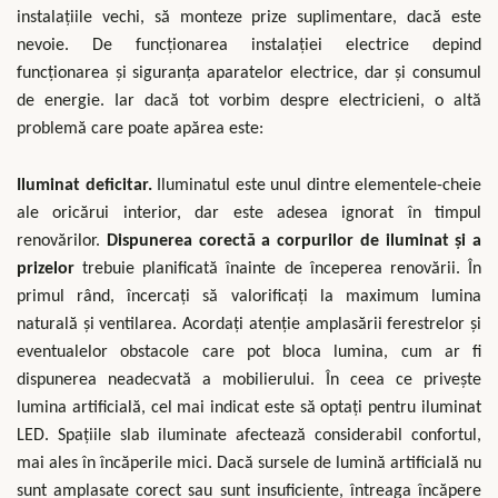
instalațiile vechi, să monteze prize suplimentare, dacă este
nevoie. De funcționarea instalației electrice depind
funcționarea și siguranța aparatelor electrice, dar și consumul
de energie. Iar dacă tot vorbim despre electricieni, o altă
problemă care poate apărea este:
Iluminat deficitar.
Iluminatul este unul dintre elementele-cheie
ale oricărui interior, dar este adesea ignorat în timpul
renovărilor.
Dispunerea corectă a corpurilor de iluminat și a
prizelor
trebuie planificată înainte de începerea renovării. În
primul rând, încercați să valorificați la maximum lumina
naturală și ventilarea. Acordați atenție amplasării ferestrelor și
eventualelor obstacole care pot bloca lumina, cum ar fi
dispunerea neadecvată a mobilierului. În ceea ce privește
lumina artificială, cel mai indicat este să optați pentru iluminat
LED. Spațiile slab iluminate afectează considerabil confortul,
mai ales în încăperile mici. Dacă sursele de lumină artificială nu
sunt amplasate corect sau sunt insuficiente, întreaga încăpere