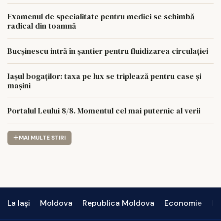
MW
Examenul de specialitate pentru medici se schimbă
radical din toamnă
Bucșinescu intră în șantier pentru fluidizarea circulației
Iașul bogaților: taxa pe lux se triplează pentru case și
mașini
Portalul Leului 8/8. Momentul cel mai puternic al verii
MAI MULTE STIRI
La Iași
Moldova
Republica Moldova
Economie
In