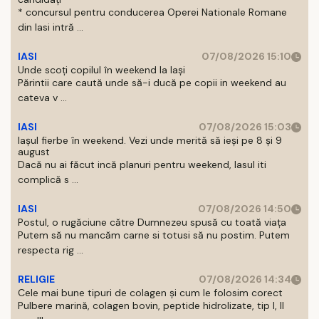
* concursul pentru conducerea Operei Nationale Romane
din Iasi intră ...
IASI
07/08/2026 15:10
Unde scoți copilul în weekend la Iași
Părintii care caută unde să-i ducă pe copii in weekend au
cateva v ...
IASI
07/08/2026 15:03
Iașul fierbe în weekend. Vezi unde merită să ieși pe 8 și 9
august
Dacă nu ai făcut incă planuri pentru weekend, Iasul iti
complică s ...
IASI
07/08/2026 14:50
Postul, o rugăciune către Dumnezeu spusă cu toată viața
Putem să nu mancăm carne si totusi să nu postim. Putem
respecta rig ...
RELIGIE
07/08/2026 14:34
Cele mai bune tipuri de colagen și cum le folosim corect
Pulbere marină, colagen bovin, peptide hidrolizate, tip I, II