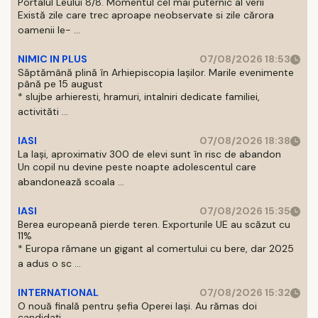
Portalul Leului 8/8. Momentul cel mai puternic al verii
Există zile care trec aproape neobservate si zile cărora
oamenii le- ...
NIMIC IN PLUS
07/08/2026 18:53
Săptămână plină în Arhiepiscopia Iașilor. Marile evenimente
până pe 15 august
* slujbe arhieresti, hramuri, intalniri dedicate familiei,
activităti ...
IASI
07/08/2026 18:38
La Iași, aproximativ 300 de elevi sunt în risc de abandon
Un copil nu devine peste noapte adolescentul care
abandonează scoala ...
IASI
07/08/2026 15:35
Berea europeană pierde teren. Exporturile UE au scăzut cu
11%
* Europa rămane un gigant al comertului cu bere, dar 2025
a adus o sc ...
INTERNATIONAL
07/08/2026 15:32
O nouă finală pentru șefia Operei Iași. Au rămas doi
candidați