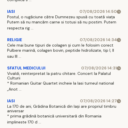
IASI
07/08/2026 14:50
Postul, o rugăciune către Dumnezeu spusă cu toată viața
Putem să nu mancăm carne si totusi să nu postim. Putem
respecta rig ...
RELIGIE
07/08/2026 14:34
Cele mai bune tipuri de colagen și cum le folosim corect
Pulbere marină, colagen bovin, peptide hidrolizate, tip I, II
sau III ...
SFATUL MEDICULUI
07/08/2026 14:31
Vivaldi, reinterpretat la patru chitare. Concert la Palatul
Culturii
* Romanian Guitar Quartet incheie la Iasi turneul national
„Anot ...
IASI
07/08/2026 14:27
La 170 de ani, Grădina Botanică din Iași are propriul timbru
aniversar
* prima grădină botanică universitară din Romania
implineste 170 d ...