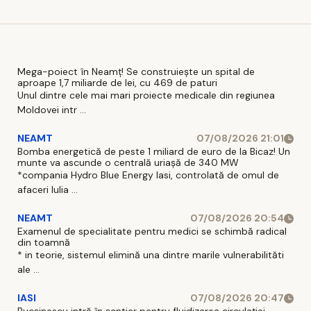
adjuvant
pentru un
look
coerent
Mega-poiect în Neamț! Se construiește un spital de
aproape 1,7 miliarde de lei, cu 469 de paturi
Unul dintre cele mai mari proiecte medicale din regiunea
Moldovei intr ...
NEAMT
07/08/2026 21:01
Bomba energetică de peste 1 miliard de euro de la Bicaz! Un
munte va ascunde o centrală uriașă de 340 MW
*compania Hydro Blue Energy Iasi, controlată de omul de
afaceri Iulia ...
NEAMT
07/08/2026 20:54
Examenul de specialitate pentru medici se schimbă radical
din toamnă
* in teorie, sistemul elimină una dintre marile vulnerabilităti
ale ...
IASI
07/08/2026 20:47