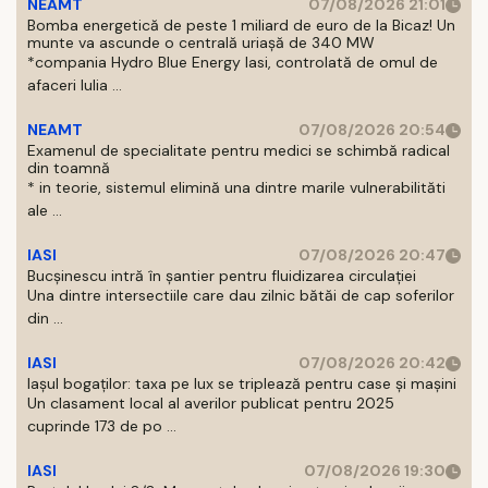
NEAMT
07/08/2026 21:01
Bomba energetică de peste 1 miliard de euro de la Bicaz! Un
munte va ascunde o centrală uriașă de 340 MW
*compania Hydro Blue Energy Iasi, controlată de omul de
afaceri Iulia ...
NEAMT
07/08/2026 20:54
Examenul de specialitate pentru medici se schimbă radical
din toamnă
* in teorie, sistemul elimină una dintre marile vulnerabilităti
ale ...
IASI
07/08/2026 20:47
Bucșinescu intră în șantier pentru fluidizarea circulației
Una dintre intersectiile care dau zilnic bătăi de cap soferilor
din ...
IASI
07/08/2026 20:42
Iașul bogaților: taxa pe lux se triplează pentru case și mașini
Un clasament local al averilor publicat pentru 2025
cuprinde 173 de po ...
IASI
07/08/2026 19:30