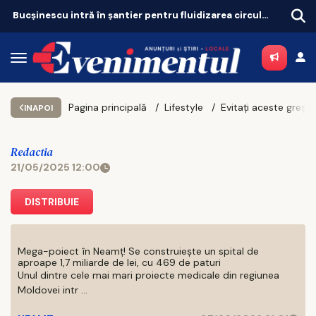
Bucșinescu intră în șantier pentru fluidizarea circulației
Pagina principală
Lifestyle
INAPOI
Redactia
21/05/2025 12:00
DISTRIBUIE
Mega-poiect în Neamț! Se construiește un spital de
aproape 1,7 miliarde de lei, cu 469 de paturi
Unul dintre cele mai mari proiecte medicale din regiunea
Moldovei intr ...