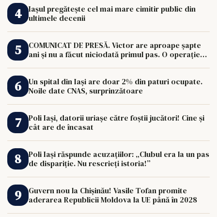
Iașul pregătește cel mai mare cimitir public din
ultimele decenii
COMUNICAT DE PRESĂ. Victor are aproape șapte
ani și nu a făcut niciodată primul pas. O operație
de 33.000 de euro îi poate schimba viața.
Un spital din Iași are doar 2% din paturi ocupate.
Noile date CNAS, surprinzătoare
Poli Iași, datorii uriașe către foștii jucători! Cine și
cât are de încasat
Poli Iași răspunde acuzațiilor: „Clubul era la un pas
de dispariție. Nu rescrieți istoria!”
Guvern nou la Chișinău! Vasile Tofan promite
aderarea Republicii Moldova la UE până în 2028