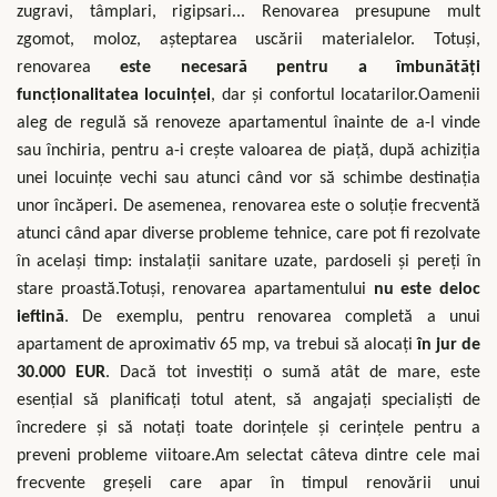
zugravi, tâmplari, rigipsari... Renovarea presupune mult
zgomot, moloz, așteptarea uscării materialelor. Totuși,
renovarea
este necesară pentru a îmbunătăți
funcționalitatea locuinței
, dar și confortul locatarilor.Oamenii
aleg de regulă să renoveze apartamentul înainte de a-l vinde
sau închiria, pentru a-i crește valoarea de piață, după achiziția
unei locuințe vechi sau atunci când vor să schimbe destinația
unor încăperi. De asemenea, renovarea este o soluție frecventă
atunci când apar diverse probleme tehnice, care pot fi rezolvate
în același timp: instalații sanitare uzate, pardoseli și pereți în
stare proastă.Totuși, renovarea apartamentului
nu este deloc
ieftină
. De exemplu, pentru renovarea completă a unui
apartament de aproximativ 65 mp, va trebui să alocați
în jur de
30.000 EUR
. Dacă tot investiți o sumă atât de mare, este
esențial să planificați totul atent, să angajați specialiști de
încredere și să notați toate dorințele și cerințele pentru a
preveni probleme viitoare.Am selectat câteva dintre cele mai
frecvente greșeli care apar în timpul renovării unui