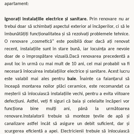
apartament:
Ignorați instalațiile electrice și sanitare.
Prin renovare nu ar
trebui doar să schimbați aspectul exterior al încăperilor, ci să le
îmbunătățiți funcționalitatea și să rezolvați problemele tehnice.
O renovare „cosmetică” este posibilă doar dacă ați renovat
recent, instalațiile sunt în stare bună, iar locuința are nevoie
doar de o împrospătare vizuală.Dacă renovarea precedentă a
avut loc în urmă cu mai mult de 10 ani, cel mai probabil va fi
necesară înlocuirea instalațiilor electrice și sanitare. Acest lucru
este valabil mai ales pentru
baie
. Înainte ca faianțarul să
înceapă montarea noilor plăci ceramice, este recomandat ca
meșterii să înlocuiască instalațiile vechi, pentru a evita viitoare
defecțiuni. Astfel, veți fi siguri că baia și celelalte încăperi vor
funcționa bine mulți ani, până la următoarea
renovare.Instalatorii trebuie să monteze țevile de apă și
canalizare astfel încât să asigure un debit suficient, dar și
scurgerea eficientă a apei. Electricienii trebuie să înlocuiască