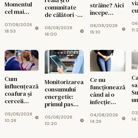
vi
Momentul
străine? Aici
comunitate
cu
cel mai
începe
de călători -
un
puternic al
experiența
valorile din
06
de
07/08/2026
verii
06/08/2026
ta cu Lingua
06/08/2026
spatele
11:
18:53
15:10
Transcript
16:00
fiecărui
București
circuit
CISTOUR
Ca
Cum
Ce nu
Monitorizarea
sa
influențează
funcționează
consumului
S
coafura și
când ai o
energetic:
un
cerceii
infecție
primul pas
fa
impresia pe
urinară
spre
03
de
05/08/2026
care o lași la
04/08/2026
recurentă și
05/08/2026
reducerea
14:
10:26
Af
14:29
prima
ce poate
10:20
costurilor
Mi
vedere: 5
avea un rol
operaționale
Ce
pași practici