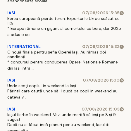
abandonează scoala ...
IASI
07/08/2026 15:35
Berea europeană pierde teren. Exporturile UE au scăzut cu
11%
* Europa rămane un gigant al comertului cu bere, dar 2025
a adus o sc ...
INTERNATIONAL
07/08/2026 15:32
O nouă finală pentru șefia Operei Iași. Au rămas doi
candidați
* concursul pentru conducerea Operei Nationale Romane
din Iasi intră ...
IASI
07/08/2026 15:10
Unde scoți copilul în weekend la Iași
Părintii care caută unde să-i ducă pe copii in weekend au
cateva v ...
IASI
07/08/2026 15:03
Iașul fierbe în weekend. Vezi unde merită să ieși pe 8 și 9
august
Dacă nu ai făcut incă planuri pentru weekend, Iasul iti
complică s ...