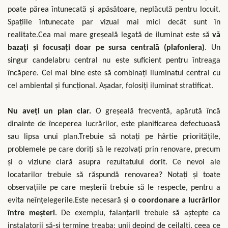
poate părea întunecată și apăsătoare, neplăcută pentru locuit.
Spațiile întunecate par vizual mai mici decât sunt în
realitate.Cea mai mare greșeală legată de iluminat este să
vă
bazați și focusați doar pe sursa centrală (plafoniera)
. Un
singur candelabru central nu este suficient pentru întreaga
încăpere. Cel mai bine este să combinați iluminatul central cu
cel ambiental și funcțional. Așadar, folosiți iluminat stratificat.
Nu aveți un plan clar.
O greșeală frecventă, apărută încă
dinainte de începerea lucrărilor, este planificarea defectuoasă
sau lipsa unui plan.Trebuie să notați pe hârtie prioritățile,
problemele pe care doriți să le rezolvați prin renovare, precum
și o viziune clară asupra rezultatului dorit. Ce nevoi ale
locatarilor trebuie să răspundă renovarea? Notați și toate
observațiile pe care meșterii trebuie să le respecte, pentru a
evita neînțelegerile.Este necesară și
o coordonare a lucrărilor
între meșteri
. De exemplu, faianțarii trebuie să aștepte ca
instalatorii să-și termine treaba; unii depind de ceilalți, ceea ce