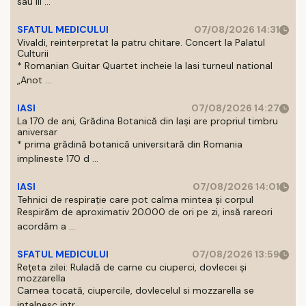
sau III ...
SFATUL MEDICULUI
07/08/2026 14:31
Vivaldi, reinterpretat la patru chitare. Concert la Palatul
Culturii
* Romanian Guitar Quartet incheie la Iasi turneul national
„Anot ...
IASI
07/08/2026 14:27
La 170 de ani, Grădina Botanică din Iași are propriul timbru
aniversar
* prima grădină botanică universitară din Romania
implineste 170 d ...
IASI
07/08/2026 14:01
Tehnici de respirație care pot calma mintea și corpul
Respirăm de aproximativ 20.000 de ori pe zi, insă rareori
acordăm a ...
SFATUL MEDICULUI
07/08/2026 13:59
Rețeta zilei: Ruladă de carne cu ciuperci, dovlecei și
mozzarella
Carnea tocată, ciupercile, dovlecelul si mozzarella se
intalnesc intr ...