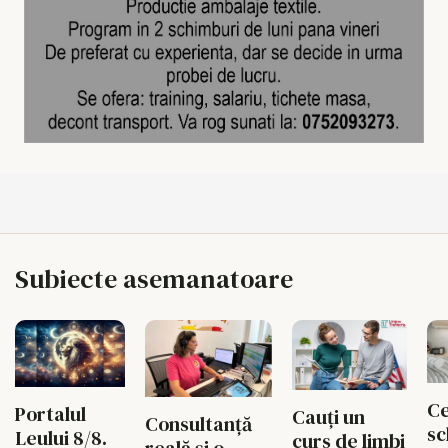
Subiecte asemanatoare
Ce
Portalul
Cauți un
Consultanță
sc
Leului 8/8.
curs de limbi
reală și o