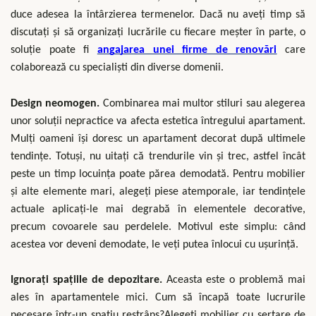
duce adesea la întârzierea termenelor. Dacă nu aveți timp să
discutați și să organizați lucrările cu fiecare meșter în parte, o
soluție poate fi
angajarea unei firme de renovări
care
colaborează cu specialiști din diverse domenii.
Design neomogen.
Combinarea mai multor stiluri sau alegerea
unor soluții nepractice va afecta estetica întregului apartament.
Mulți oameni își doresc un apartament decorat după ultimele
tendințe. Totuși, nu uitați că trendurile vin și trec, astfel încât
peste un timp locuința poate părea demodată. Pentru mobilier
și alte elemente mari, alegeți piese atemporale, iar tendințele
actuale aplicați-le mai degrabă în elementele decorative,
precum covoarele sau perdelele. Motivul este simplu: când
acestea vor deveni demodate, le veți putea înlocui cu ușurință.
Ignorați spațiile de depozitare.
Aceasta este o problemă mai
ales în apartamentele mici. Cum să încapă toate lucrurile
necesare într-un spațiu restrâns?Alegeți mobilier cu sertare de