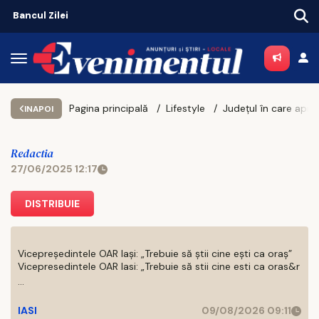
Bancul Zilei
Pagina principală
Lifestyle
INAPOI
Redactia
27/06/2025 12:17
DISTRIBUIE
Vicepreședintele OAR Iași: „Trebuie să știi cine ești ca oraș”
Vicepresedintele OAR Iasi: „Trebuie să stii cine esti ca oras&r
...
IASI
09/08/2026 09:11