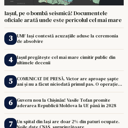
Iașul, pe o bombă seismică! Documentele
oficiale arată unde este pericolul cel mai mare
UMF Iași contestă acuzațiile aduse la ceremonia
de absolvire
Iașul pregătește cel mai mare cimitir public din
ultimele decenii
COMUNICAT DE PRESĂ. Victor are aproape șapte
ani și nu a făcut niciodată primul pas. O operație
de 33.000 de euro îi poate schimba viața.
Guvern nou la Chișinău! Vasile Tofan promite
aderarea Republicii Moldova la UE până în 2028
Un spital din Iași are doar 2% din paturi ocupate.
Noile date CNAS, surprinzătoare