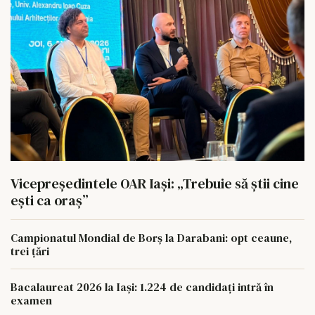
Vicepreședintele OAR Iași: „Trebuie să știi cine
ești ca oraș”
Campionatul Mondial de Borș la Darabani: opt ceaune,
trei țări
Bacalaureat 2026 la Iași: 1.224 de candidați intră în
examen