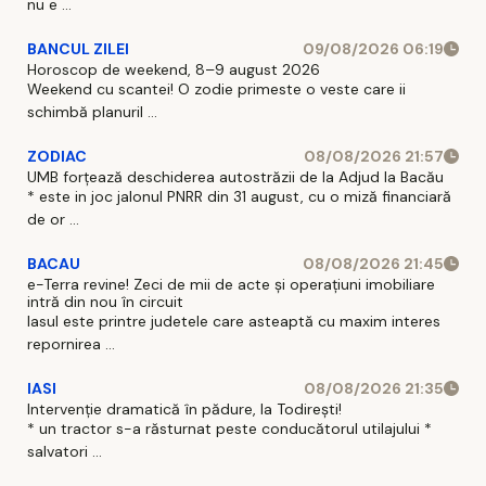
nu e ...
BANCUL ZILEI
09/08/2026 06:19
Horoscop de weekend, 8–9 august 2026
Weekend cu scantei! O zodie primeste o veste care ii
schimbă planuril ...
ZODIAC
08/08/2026 21:57
UMB forțează deschiderea autostrăzii de la Adjud la Bacău
* este in joc jalonul PNRR din 31 august, cu o miză financiară
de or ...
BACAU
08/08/2026 21:45
e-Terra revine! Zeci de mii de acte și operațiuni imobiliare
intră din nou în circuit
Iasul este printre judetele care asteaptă cu maxim interes
repornirea ...
IASI
08/08/2026 21:35
Intervenție dramatică în pădure, la Todirești!
* un tractor s-a răsturnat peste conducătorul utilajului *
salvatori ...