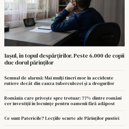
Iașul, în topul despărțirilor. Peste 6.000 de copii
duc dorul părinților
Semnal de alarmă: Mai mulți tineri mor în accidente
rutiere decât din cauza tuberculozei și a drogurilor
România care privește spre trotuar: 77% dintre români
cer investiții în locuințe pentru oamenii fără adăpost
Ce sunt Patericile? Lecțiile scurte ale Părinților pustiei