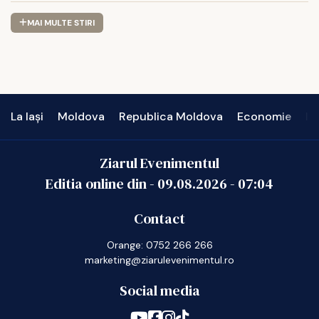
MAI MULTE STIRI
La Iași
Moldova
Republica Moldova
Economie
In
Ziarul Evenimentul
Editia online din -
09.08.2026
-
07:04
Contact
Orange: 0752 266 266
marketing@ziarulevenimentul.ro
Social media