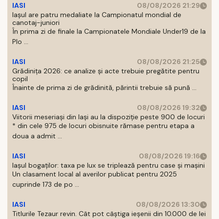
IASI
08/08/2026 21:29
Iaşul are patru medaliate la Campionatul mondial de
canotaj-juniori
În prima zi de finale la Campionatele Mondiale Under19 de la
Plo ...
IASI
08/08/2026 21:25
Grădinița 2026: ce analize și acte trebuie pregătite pentru
copil
Înainte de prima zi de grădinită, părintii trebuie să pună ...
IASI
08/08/2026 19:32
Viitorii meseriași din Iași au la dispoziție peste 900 de locuri
* din cele 975 de locuri obisnuite rămase pentru etapa a
doua a admit ...
IASI
08/08/2026 19:16
Iașul bogaților: taxa pe lux se triplează pentru case și mașini
Un clasament local al averilor publicat pentru 2025
cuprinde 173 de po ...
IASI
08/08/2026 13:30
Titlurile Tezaur revin. Cât pot câștiga ieșenii din 10.000 de lei