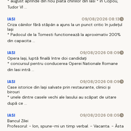
* august aprinde din nou piata chiriilor din Iasi * in Copou,
Tudor Vl ...
IASI
09/08/2026 08:13
Criza câinilor fără stăpân a ajuns la un punct critic în județul
Iași
* Padocul de la Tomesti functionează la aproximativ 200%
din capacita ...
IASI
09/08/2026 08:09
Opera Iași, luptă finală între doi candidați
* concursul pentru conducerea Operei Nationale Romane
din Iasi intră ...
IASI
09/08/2026 08:09
Case istorice din Iași salvate prin restaurante, clinici și
birouri
* unele dintre casele vechi ale Iasului au scăpat de uitare
după ce ...
IASI
09/08/2026 08:05
Bancul Zilei
Profesorul: - Ion, spune-mi un timp verbal. - Vacanta. - Ăsta