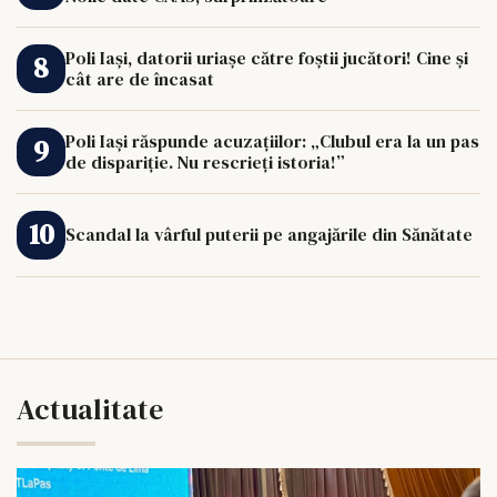
Poli Iași, datorii uriașe către foștii jucători! Cine și
cât are de încasat
Poli Iași răspunde acuzațiilor: „Clubul era la un pas
de dispariție. Nu rescrieți istoria!”
Scandal la vârful puterii pe angajările din Sănătate
Actualitate