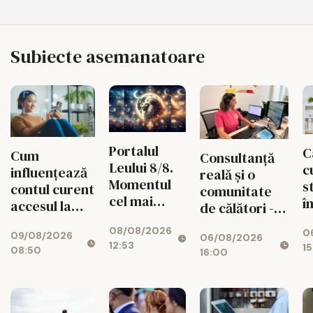
Subiecte asemanatoare
Portalul
C
Cum
Consultanță
Leului 8/8.
c
influențează
reală și o
Momentul
s
contul curent
comunitate
cel mai
î
accesul la
de călători -
puternic al
e
credite
valorile din
08/08/2026
verii
0
t
09/08/2026
06/08/2026
spatele
12:53
15
08:50
T
16:00
fiecărui
B
circuit
CISTOUR