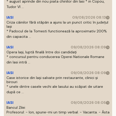
* august aprinde din nou piata chiriilor din Iasi * in Copou,
Tudor Vl ...
IASI
09/08/2026 08:13
Criza câinilor fără stăpân a ajuns la un punct critic în județul
Iași
* Padocul de la Tomesti functionează la aproximativ 200%
din capacita ...
IASI
09/08/2026 08:09
Opera Iași, luptă finală între doi candidați
* concursul pentru conducerea Operei Nationale Romane
din Iasi intră ...
IASI
09/08/2026 08:09
Case istorice din Iași salvate prin restaurante, clinici și
birouri
* unele dintre casele vechi ale Iasului au scăpat de uitare
după ce ...
IASI
09/08/2026 08:05
Bancul Zilei
Profesorul: - Ion, spune-mi un timp verbal. - Vacanta. - Ăsta