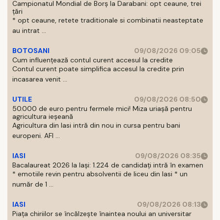
Campionatul Mondial de Borș la Darabani: opt ceaune, trei
țări
* opt ceaune, retete traditionale si combinatii neasteptate
au intrat ...
BOTOSANI
09/08/2026 09:05
Cum influențează contul curent accesul la credite
Contul curent poate simplifica accesul la credite prin
incasarea venit ...
UTILE
09/08/2026 08:50
50.000 de euro pentru fermele mici! Miza uriașă pentru
agricultura ieșeană
Agricultura din Iasi intră din nou in cursa pentru bani
europeni. AFI ...
IASI
09/08/2026 08:35
Bacalaureat 2026 la Iași: 1.224 de candidați intră în examen
* emotiile revin pentru absolventii de liceu din Iasi * un
număr de 1 ...
IASI
09/08/2026 08:13
Piața chiriilor se încălzește înaintea noului an universitar