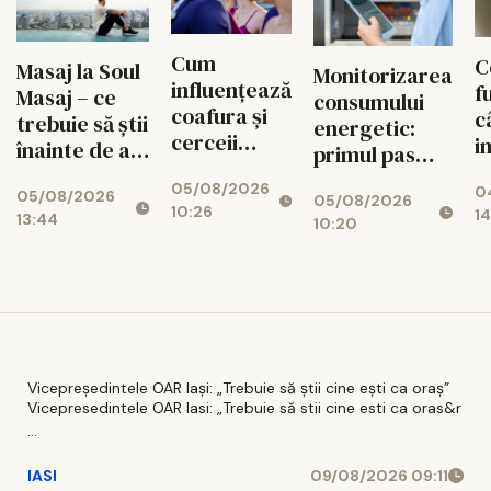
Cum
C
Masaj la Soul
Monitorizarea
influențează
f
Masaj – ce
consumului
coafura și
c
trebuie să știi
energetic:
cerceii
i
înainte de a
primul pas
impresia pe
u
face o
spre
05/08/2026
care o lași la
0
r
05/08/2026
programare?
05/08/2026
reducerea
10:26
14
prima
13:44
c
10:20
costurilor
vedere: 5
a
operaționale
pași practici
a
pentru un
look
coerent
Vicepreședintele OAR Iași: „Trebuie să știi cine ești ca oraș”
Vicepresedintele OAR Iasi: „Trebuie să stii cine esti ca oras&r
...
IASI
09/08/2026 09:11