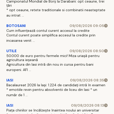
Campionatul Mondial de Borș la Darabani: opt ceaune, trei
țări
* opt ceaune, retete traditionale si combinatii neasteptate
au intrat ...
BOTOSANI
09/08/2026 09:05
Cum influențează contul curent accesul la credite
Contul curent poate simplifica accesul la credite prin
incasarea venit ...
UTILE
09/08/2026 08:50
50.000 de euro pentru fermele mici! Miza uriașă pentru
agricultura ieșeană
Agricultura din Iasi intră din nou in cursa pentru bani
europeni. AFI ...
IASI
09/08/2026 08:35
Bacalaureat 2026 la Iași: 1.224 de candidați intră în examen
* emotiile revin pentru absolventii de liceu din Iasi * un
număr de 1 ...
IASI
09/08/2026 08:13
Piața chiriilor se încălzește înaintea noului an universitar