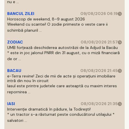
nu e ...
BANCUL ZILEI
09/08/2026 06:19
Horoscop de weekend, 8–9 august 2026
Weekend cu scantei! O zodie primeste o veste care ii
schimbă planuril ...
ZODIAC
08/08/2026 21:57
UMB forțează deschiderea autostrăzii de la Adjud la Bacău
* este in joc jalonul PNRR din 31 august, cu o miză financiară
de or ...
BACAU
08/08/2026 21:45
e-Terra revine! Zeci de mii de acte și operațiuni imobiliare
intră din nou în circuit
Iasul este printre judetele care asteaptă cu maxim interes
repornirea ...
IASI
08/08/2026 21:35
Intervenție dramatică în pădure, la Todirești!
* un tractor s-a răsturnat peste conducătorul utilajului *
salvatori ...