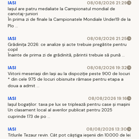
IASI
08/08/2026 21:29
Iaşul are patru medaliate la Campionatul mondial de
canotaj-juniori
În prima zi de finale la Campionatele Mondiale Under19 de la
Plo ...
IASI
08/08/2026 21:25
Grădinița 2026: ce analize și acte trebuie pregătite pentru
copil
Înainte de prima zi de grădinită, părintii trebuie să pună ...
IASI
08/08/2026 19:32
Viitorii meseriași din Iași au la dispoziție peste 900 de locuri
* din cele 975 de locuri obisnuite rămase pentru etapa a
doua a admit ...
IASI
08/08/2026 19:16
Iașul bogaților: taxa pe lux se triplează pentru case și mașini
Un clasament local al averilor publicat pentru 2025
cuprinde 173 de po ...
IASI
08/08/2026 13:30
Titlurile Tezaur revin. Cât pot câștiga ieșenii din 10.000 de lei