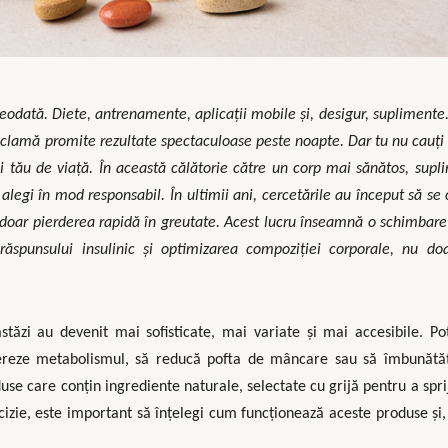
 deodată. Diete, antrenamente, aplicații mobile și, desigur, suplimente.
reclamă promite rezultate spectaculoase peste noapte. Dar tu nu cauți
lui tău de viață. În această călătorie către un corp mai sănătos, sup
le alegi în mod responsabil. În ultimii ani, cercetările au început să se
u doar pierderea rapidă în greutate. Acest lucru înseamnă o schimbar
 răspunsului insulinic și optimizarea compoziției corporale, nu d
tăzi au devenit mai sofisticate, mai variate și mai accesibile. P
reze metabolismul, să reducă pofta de mâncare sau să îmbunătă
use care conțin ingrediente naturale, selectate cu grijă pentru a spri
 decizie, este important să înțelegi cum funcționează aceste produse și