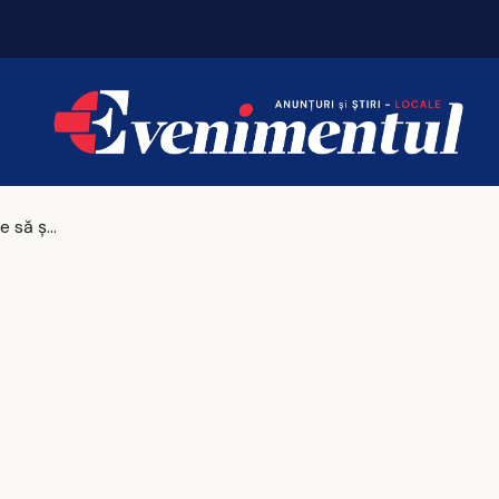
Mii de pelerini, așteptați la Sihăstria și Sihla
Tot ce trebuie să știi despre suplimentele pentru slăbit