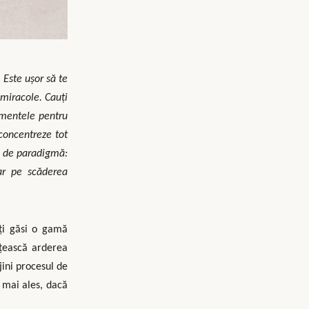
 Este ușor să te
 miracole. Cauți
limentele pentru
 concentreze tot
e de paradigmă:
oar pe scăderea
oți găsi o gamă
țească arderea
jini procesul de
, mai ales, dacă