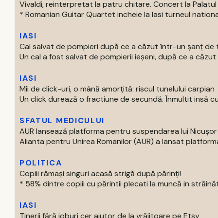
Vivaldi, reinterpretat la patru chitare. Concert la Palatul 
* Romanian Guitar Quartet incheie la Iasi turneul national
IASI
Cal salvat de pompieri după ce a căzut într-un şanţ de t
Un cal a fost salvat de pompierii ieşeni, după ce a căzut 
IASI
Mii de click-uri, o mână amorțită: riscul tunelului carpian
Un click durează o fractiune de secundă. Înmultit insă cu m
SFATUL MEDICULUI
AUR lansează platforma pentru suspendarea lui Nicușo
Alianta pentru Unirea Romanilor (AUR) a lansat platforma
POLITICA
Copiii rămași singuri acasă strigă după părinți!
* 58% dintre copiii cu părintii plecati la muncă in străinăta
IASI
Tinerii fără joburi cer ajutor de la vrăjitoare pe Etsy