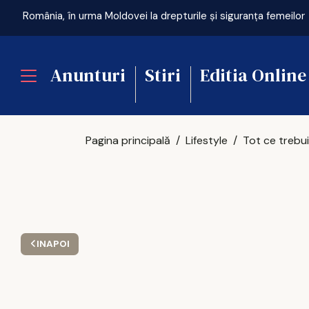
România, în urma Moldovei la drepturile și siguranța femeilor
Anunturi
Stiri
Editia Online
Pagina principală
Lifestyle
INAPOI