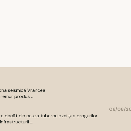
zona seismică Vrancea
remur produs ...
06/08/20
re decât din cauza tuberculozei și a drogurilor
rastructurii ...