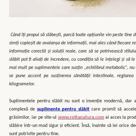
Când îți propui să slăbești, parcă toate opțiunile vin peste tine
simți copleșit de avalanșa de informații, mai ales când fiecare 
informație corectă și soluții reale, care să se potrivească stilu
slăbit pot fi aliați de încredere, cu condiția să le înțelegi și să 
mai mult pe suplimentele care susțin „echilibrul metabolic”, n
se pune accent pe susținerea sănătății intestinale, reglarea
kilogramelor.
Suplimentele pentru slăbit nu sunt o invenție modernă, dar as
complexă de
suplimente pentru slăbit
care promit să accele
grăsimilor, iar pe site-ul
www.rottanatura.com
ai acces la prod
slăbire într-un mod sigur și eficient. Însă, înainte să iei orice
sunt potrivite pentru tine.