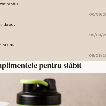
t profilul ...
06/08/2
e de ac ...
06/08/2
tită de ...
06/08/20
suplimentele pentru slăbit