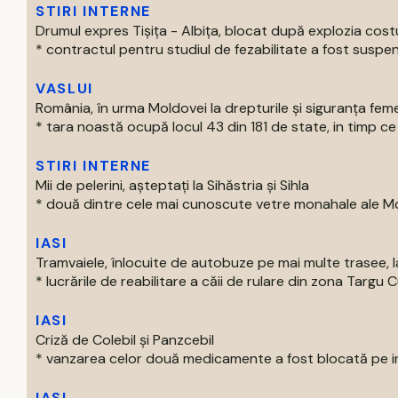
STIRI INTERNE
Drumul expres Tișița - Albița, blocat după explozia costu
* contractul pentru studiul de fezabilitate a fost suspen
VASLUI
România, în urma Moldovei la drepturile și siguranța feme
* tara noastă ocupă locul 43 din 181 de state, in timp ce 
STIRI INTERNE
Mii de pelerini, așteptați la Sihăstria și Sihla
* două dintre cele mai cunoscute vetre monahale ale Mold
IASI
Tramvaiele, înlocuite de autobuze pe mai multe trasee, la
* lucrările de reabilitare a căii de rulare din zona Targu C
IASI
Criză de Colebil și Panzcebil
* vanzarea celor două medicamente a fost blocată pe intr
IASI