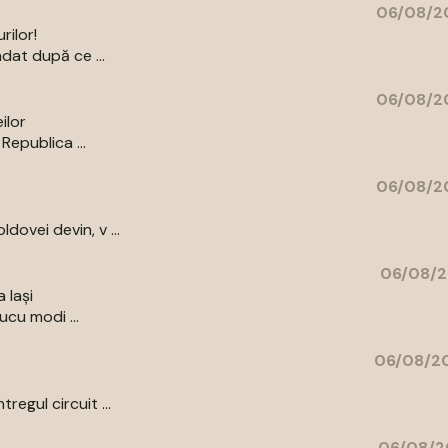
06/08/20
rilor!
dat după ce ...
06/08/20
ilor
Republica ...
06/08/20
ovei devin, v ...
06/08/2
 Iași
ucu modi ...
06/08/20
egul circuit ...
06/08/2