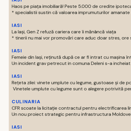
Haos pe piața imobiliară! Peste 5.000 de credite ipotec
* specialistii sustin că valoarea imprumuturilor amanate 
IASI
La Iași, Gen Z refuză cariera care îi mănâncă viața
* tinerii nu mai vor promovări care aduc doar stres, ore s
IASI
Femeie din Iași, reținută după ce ar fi intrat cu mașina î
Un incident grav petrecut in comuna Deleni s-a incheiat c
IASI
Rețeta zilei: vinete umplute cu legume, gustoase și de p
Vinetele umplute cu legume sunt o alegere potrivită pentr
CULINARIA
CFR scoate la licitație contractul pentru electrificarea lin
Un nou proiect strategic pentru infrastructura Moldovei int
IASI