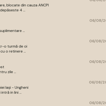
are, blocate din cauza ANCPI
depăseste 4 ...
06/08/2
uplimentare ...
06/08/2
ntr-o turmă de oi
u o retinere ...
06/08/2
ost
u zile ...
06/08/20
iei Iași - Ungheni
ră in lini ...
06/08/2