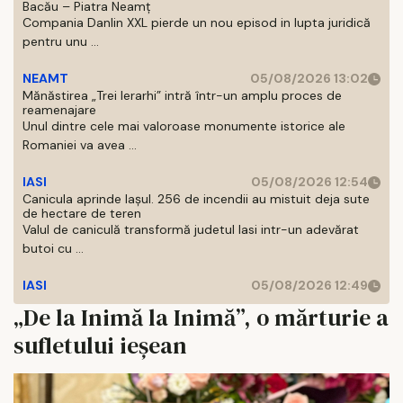
Bacău – Piatra Neamț
Compania Danlin XXL pierde un nou episod in lupta juridică
pentru unu ...
NEAMT
05/08/2026 13:02
Mănăstirea „Trei Ierarhi” intră într-un amplu proces de
reamenajare
Unul dintre cele mai valoroase monumente istorice ale
Romaniei va avea ...
IASI
05/08/2026 12:54
Canicula aprinde Iașul. 256 de incendii au mistuit deja sute
de hectare de teren
Valul de caniculă transformă judetul Iasi intr-un adevărat
butoi cu ...
IASI
05/08/2026 12:49
„De la Inimă la Inimă”, o mărturie a
sufletului ieşean