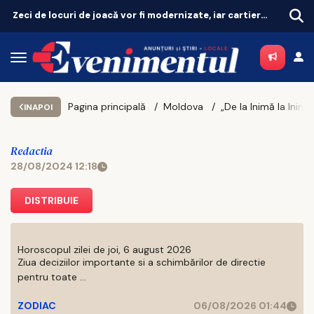
Revoluție în tratarea menopauzei! Terapia hormonală revine, după 25 de ani de controverse
Pagina principală
Moldova
INAPOI
Redactia
28/08/2024 12:18
DISTRIBUIE
Horoscopul zilei de joi, 6 august 2026
Ziua deciziilor importante si a schimbărilor de directie
pentru toate ...
ZODIAC
06/08/2026 01:44