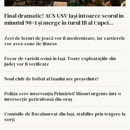
Final dramatic! ACS USV Iași întoarce scorul în
minutul 90+1 și merge în turul III al Cupei
României
Zeci de locuri de joacă vor fi modernizate, iar cartierele
vor avea zone de fitness
Focar de variolă ovină în Iași. Toate exploatațiile din
județ vor fi verificate
Noul club de fotbal al Iașului are președinte!
Poliția cere intervenția Primăriei! Măsuri urgente într-o
intersecție periculoasă din oraș
Comisiile de Bacalaureat din Iași, stabilite prin tragere la
sorți