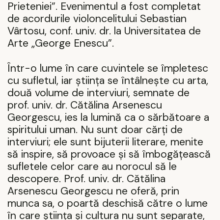
Prieteniei”. Evenimentul a fost completat
de acordurile violoncelitului Sebastian
V
â
rtosu, conf. univ. dr. la Universitatea de
Arte „George Enescu”.
Într-o lume în care cuvintele se împletesc
cu sufletul, iar știința se întâlnește cu arta,
două volume de interviuri, semnate de
prof. univ. dr. Cătălina Arsenescu
Georgescu, ies la lumină ca o sărbătoare a
spiritului uman. Nu sunt doar cărți de
interviuri; ele sunt bijuterii literare, menite
să inspire, să provoace și să îmbogățească
sufletele celor care au norocul să le
descopere. Prof. univ. dr. Cătălina
Arsenescu Georgescu ne oferă, prin
munca sa, o poartă deschisă către o lume
în care știința și cultura nu sunt separate,