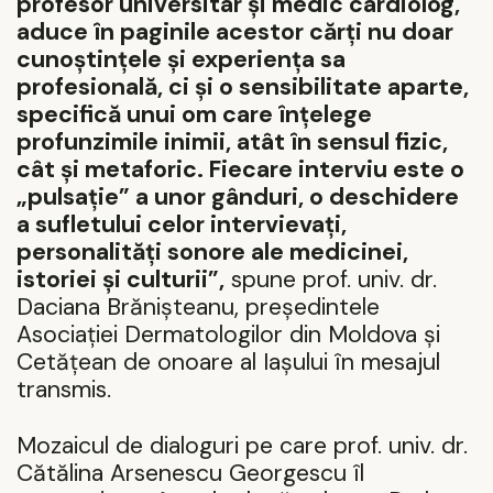
profesor universitar și medic cardiolog,
aduce în paginile acestor cărți nu doar
cunoștințele și experiența sa
profesională, ci și o sensibilitate aparte,
specifică unui om care înțelege
profunzimile inimii, atât în sensul fizic,
cât și metaforic. Fiecare interviu este o
„pulsație” a unor gânduri, o deschidere
a sufletului celor intervievați,
personalități sonore ale medicinei,
istoriei și culturii”,
spune prof. univ. dr.
Daciana Br
ănișteanu, președintele
Asociației Dermatologilor din Moldova și
Cetățean de onoare al Iașului în mesajul
transmis.
Mozaicul de dialoguri pe care prof. univ. dr.
Cătălina Arsenescu Georgescu îl