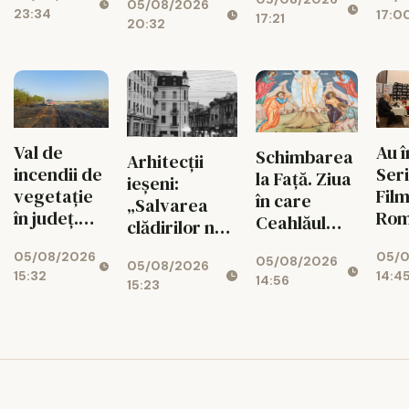
scorul în
din județ
05/08/2026
vor avea
23:34
17:0
minutul
17:21
vor
20:32
zone de
90+1 și
fi verificate
fitness
merge în
turul III al
Cupei
României
Val de
Au 
Schimbarea
Arhitecții
incendii de
Seri
la Față. Ziua
ieșeni:
vegetație
Film
în care
„Salvarea
în județ.
Rom
Ceahlăul
clădirilor nu
Flăcările au
Vez
devine
înseamnă
05/08/2026
05/0
cuprins
pro
05/08/2026
munte sfânt
05/08/2026
doar fațade”
15:32
14:4
zeci de
zile
14:56
15:23
hectare în
astă
doar
câteva ore