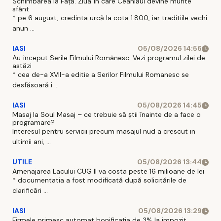
Schimbarea la Față. Ziua în care Ceahlăul devine munte
sfânt
* pe 6 august, credinta urcă la cota 1.800, iar traditiile vechi
anun ...
IASI
05/08/2026 14:56
Au început Serile Filmului Românesc. Vezi programul zilei de
astăzi
* cea de-a XVII-a editie a Serilor Filmului Romanesc se
desfăsoară i ...
IASI
05/08/2026 14:45
Masaj la Soul Masaj – ce trebuie să știi înainte de a face o
programare?
Interesul pentru servicii precum masajul nud a crescut in
ultimii ani, ...
UTILE
05/08/2026 13:44
Amenajarea Lacului CUG II va costa peste 16 milioane de lei
* documentatia a fost modificată după solicitările de
clarificări ...
IASI
05/08/2026 13:29
Firmele primesc automat bonificația de 3% la impozit