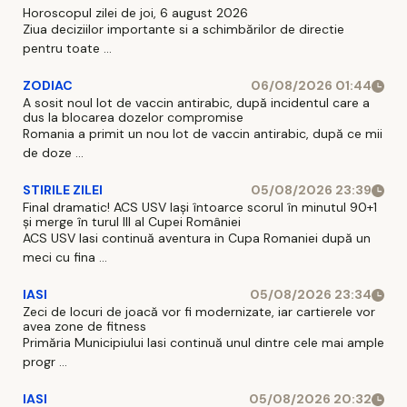
Horoscopul zilei de joi, 6 august 2026
Ziua deciziilor importante si a schimbărilor de directie
pentru toate ...
ZODIAC
06/08/2026 01:44
A sosit noul lot de vaccin antirabic, după incidentul care a
dus la blocarea dozelor compromise
Romania a primit un nou lot de vaccin antirabic, după ce mii
de doze ...
STIRILE ZILEI
05/08/2026 23:39
Final dramatic! ACS USV Iași întoarce scorul în minutul 90+1
și merge în turul III al Cupei României
ACS USV Iasi continuă aventura in Cupa Romaniei după un
meci cu fina ...
IASI
05/08/2026 23:34
Zeci de locuri de joacă vor fi modernizate, iar cartierele vor
avea zone de fitness
Primăria Municipiului Iasi continuă unul dintre cele mai ample
progr ...
IASI
05/08/2026 20:32