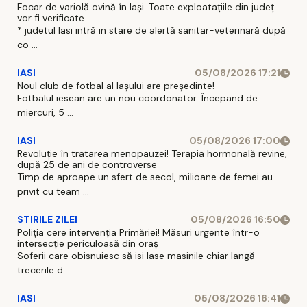
Focar de variolă ovină în Iași. Toate exploatațiile din județ
vor fi verificate
* judetul Iasi intră in stare de alertă sanitar-veterinară după
co ...
IASI
05/08/2026 17:21
Noul club de fotbal al Iașului are președinte!
Fotbalul iesean are un nou coordonator. Începand de
miercuri, 5 ...
IASI
05/08/2026 17:00
Revoluție în tratarea menopauzei! Terapia hormonală revine,
după 25 de ani de controverse
Timp de aproape un sfert de secol, milioane de femei au
privit cu team ...
STIRILE ZILEI
05/08/2026 16:50
Poliția cere intervenția Primăriei! Măsuri urgente într-o
intersecție periculoasă din oraș
Soferii care obisnuiesc să isi lase masinile chiar langă
trecerile d ...
IASI
05/08/2026 16:41