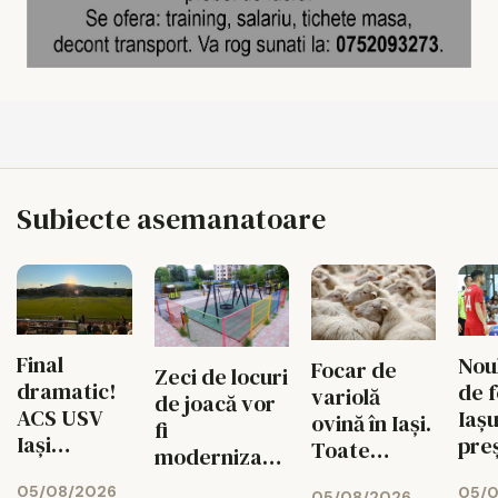
Subiecte asemanatoare
Final
Noul
Focar de
Zeci de locuri
dramatic!
de f
variolă
de joacă vor
ACS USV
Iașu
ovină în Iași.
fi
Iași
pre
Toate
modernizate,
întoarce
exploatațiile
iar cartierele
05/08/2026
05/0
05/08/2026