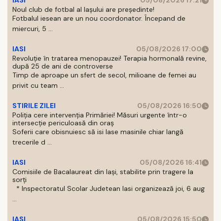
IASI
05/08/2026 17:21
Noul club de fotbal al Iașului are președinte!
Fotbalul iesean are un nou coordonator. Începand de
miercuri, 5 ...
IASI
05/08/2026 17:00
Revoluție în tratarea menopauzei! Terapia hormonală revine,
după 25 de ani de controverse
Timp de aproape un sfert de secol, milioane de femei au
privit cu team ...
STIRILE ZILEI
05/08/2026 16:50
Poliția cere intervenția Primăriei! Măsuri urgente într-o
intersecție periculoasă din oraș
Soferii care obisnuiesc să isi lase masinile chiar langă
trecerile d ...
IASI
05/08/2026 16:41
Comisiile de Bacalaureat din Iași, stabilite prin tragere la
sorți
* Inspectoratul Scolar Judetean Iasi organizează joi, 6 aug
...
IASI
05/08/2026 15:50