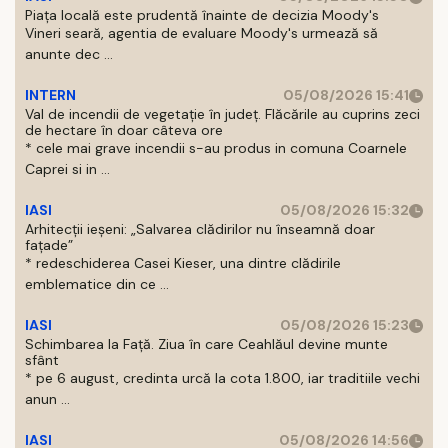
Piața locală este prudentă înainte de decizia Moody's
Vineri seară, agentia de evaluare Moody's urmează să
anunte dec ...
INTERN
05/08/2026 15:41
Val de incendii de vegetație în județ. Flăcările au cuprins zeci
de hectare în doar câteva ore
* cele mai grave incendii s-au produs in comuna Coarnele
Caprei si in ...
IASI
05/08/2026 15:32
Arhitecții ieșeni: „Salvarea clădirilor nu înseamnă doar
fațade”
* redeschiderea Casei Kieser, una dintre clădirile
emblematice din ce ...
IASI
05/08/2026 15:23
Schimbarea la Față. Ziua în care Ceahlăul devine munte
sfânt
* pe 6 august, credinta urcă la cota 1.800, iar traditiile vechi
anun ...
IASI
05/08/2026 14:56