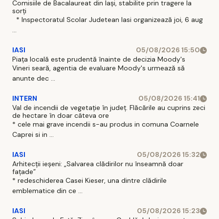
Comisiile de Bacalaureat din Iași, stabilite prin tragere la
sorți
* Inspectoratul Scolar Judetean Iasi organizează joi, 6 aug
...
IASI
05/08/2026 15:50
Piața locală este prudentă înainte de decizia Moody's
Vineri seară, agentia de evaluare Moody's urmează să
anunte dec ...
INTERN
05/08/2026 15:41
Val de incendii de vegetație în județ. Flăcările au cuprins zeci
de hectare în doar câteva ore
* cele mai grave incendii s-au produs in comuna Coarnele
Caprei si in ...
IASI
05/08/2026 15:32
Arhitecții ieșeni: „Salvarea clădirilor nu înseamnă doar
fațade”
* redeschiderea Casei Kieser, una dintre clădirile
emblematice din ce ...
IASI
05/08/2026 15:23