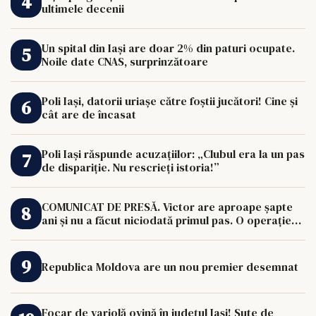
ultimele decenii
Un spital din Iași are doar 2% din paturi ocupate.
Noile date CNAS, surprinzătoare
Poli Iași, datorii uriașe către foștii jucători! Cine și
cât are de încasat
Poli Iași răspunde acuzațiilor: „Clubul era la un pas
de dispariție. Nu rescrieți istoria!”
COMUNICAT DE PRESĂ. Victor are aproape șapte
ani și nu a făcut niciodată primul pas. O operație
de 33.000 de euro îi poate schimba viața.
Republica Moldova are un nou premier desemnat
Focar de variolă ovină în județul Iași! Sute de