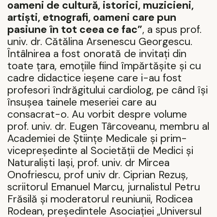
oameni de cultură, istorici, muzicieni,
arti
ș
ti, etnografi, oameni care pun
pasiune în tot ceea ce fac”
, a spus prof.
univ. dr. Cătălina Arsenescu Georgescu.
Întâlnirea a fost onorată de invitați din
toate țara, emoțiile fiind împărtășite și cu
cadre didactice ieșene care i-au fost
profesori îndrăgitului cardiolog, pe când își
însușea tainele meseriei care au
consacrat-o. Au vorbit despre volume
prof. univ. dr. Eugen Târcoveanu, membru al
Academiei de Științe Medicale și prim-
vicepreședinte al Societății de Medici și
Naturaliști Iași, prof. univ. dr Mircea
Onofriescu, prof univ dr. Ciprian Rezuș,
scriitorul Emanuel Marcu, jurnalistul Petru
Frăsilă și moderatorul reuniunii, Rodicea
Rodean, președintele Asociației „Universul