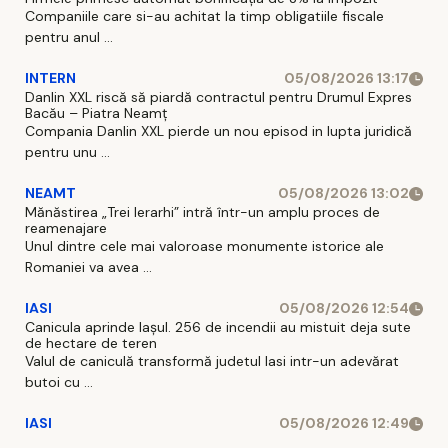
Companiile care si-au achitat la timp obligatiile fiscale
pentru anul ...
INTERN
05/08/2026 13:17
Danlin XXL riscă să piardă contractul pentru Drumul Expres
Bacău – Piatra Neamț
Compania Danlin XXL pierde un nou episod in lupta juridică
pentru unu ...
NEAMT
05/08/2026 13:02
Mănăstirea „Trei Ierarhi” intră într-un amplu proces de
reamenajare
Unul dintre cele mai valoroase monumente istorice ale
Romaniei va avea ...
IASI
05/08/2026 12:54
Canicula aprinde Iașul. 256 de incendii au mistuit deja sute
de hectare de teren
Valul de caniculă transformă judetul Iasi intr-un adevărat
butoi cu ...
IASI
05/08/2026 12:49