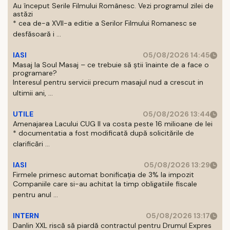
Au început Serile Filmului Românesc. Vezi programul zilei de
astăzi
* cea de-a XVII-a editie a Serilor Filmului Romanesc se
desfăsoară i ...
IASI
05/08/2026 14:45
Masaj la Soul Masaj – ce trebuie să știi înainte de a face o
programare?
Interesul pentru servicii precum masajul nud a crescut in
ultimii ani, ...
UTILE
05/08/2026 13:44
Amenajarea Lacului CUG II va costa peste 16 milioane de lei
* documentatia a fost modificată după solicitările de
clarificări ...
IASI
05/08/2026 13:29
Firmele primesc automat bonificația de 3% la impozit
Companiile care si-au achitat la timp obligatiile fiscale
pentru anul ...
INTERN
05/08/2026 13:17
Danlin XXL riscă să piardă contractul pentru Drumul Expres