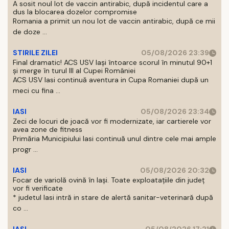
A sosit noul lot de vaccin antirabic, după incidentul care a
dus la blocarea dozelor compromise
Romania a primit un nou lot de vaccin antirabic, după ce mii
de doze ...
STIRILE ZILEI
05/08/2026 23:39
Final dramatic! ACS USV Iași întoarce scorul în minutul 90+1
și merge în turul III al Cupei României
ACS USV Iasi continuă aventura in Cupa Romaniei după un
meci cu fina ...
IASI
05/08/2026 23:34
Zeci de locuri de joacă vor fi modernizate, iar cartierele vor
avea zone de fitness
Primăria Municipiului Iasi continuă unul dintre cele mai ample
progr ...
IASI
05/08/2026 20:32
Focar de variolă ovină în Iași. Toate exploatațiile din județ
vor fi verificate
* judetul Iasi intră in stare de alertă sanitar-veterinară după
co ...