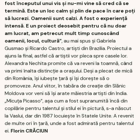
fost începutul unui vis şi nu-mi vine să cred că se
termină. Este un loc calm şi plin de pace în care poţi
să lucrezi. Oamenii sunt calzi. A fost o experienţă
intensă. E un proiect deosebit pentru că nu doar
am lucrat, am petrecut mult timp cunoscând
oamenii, locul, cultură”
, au mai spus şi Gabriela
Gusmao şi Ricardo Castro, artişti din Brazilia. Proiectul a
ajuns la final, astfel că artiştii vor pleca spre casele lor.
Alexandra Nechita promite că va reveni la toamnă, când
va primi înalta distincţie a oraşului. Deşi a plecat de mică
din România, îşi iubeşte ţară şi îşi doreşte să o
promoveze. Anul viitor, în tabăra de creaţie din Slănic
Moldova vor veni să îşi arate măiestria artişti din India.
„Micuţa Picasso”, aşa cum a fost supranumită încă din
copilărie pentru talentul şi stilul ei în pictură, s-a născut
la Vaslui, dar din 1987 locuieşte în Statele Unite. A revenit
de multe ori în ţară, unde a fost admirată pentru talentul
ei.
Florin CRĂCIUN