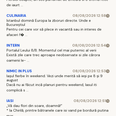
de iaurt ...
CULINARIA
08/08/2026 12:58
Istanbul domină Europa la zboruri directe. Unde e
Bucureștiul
Pentru cei care vor să plece in vacantă sau in interes de
afaceri f� ...
INTERN
08/08/2026 12:54
Portalul Leului 8/8. Momentul cel mai puternic al verii
Există zile care trec aproape neobservate si zile cărora
oamenii le- ...
NIMIC IN PLUS
08/08/2026 12:53
Iașul fierbe în weekend. Vezi unde merită să ieși pe 8 și 9
august
Dacă nu ai făcut incă planuri pentru weekend, Iasul iti
complică s ...
IASI
08/08/2026 12:51
„Vă dau flori din soare, doamnă!”
* la Chirilă, printre bătranele care isi vand pe bordură putina
mar ...