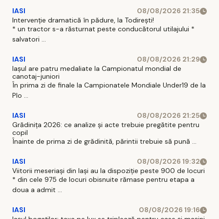
IASI
08/08/2026 21:35
Intervenție dramatică în pădure, la Todirești!
* un tractor s-a răsturnat peste conducătorul utilajului *
salvatori ...
IASI
08/08/2026 21:29
Iaşul are patru medaliate la Campionatul mondial de
canotaj-juniori
În prima zi de finale la Campionatele Mondiale Under19 de la
Plo ...
IASI
08/08/2026 21:25
Grădinița 2026: ce analize și acte trebuie pregătite pentru
copil
Înainte de prima zi de grădinită, părintii trebuie să pună ...
IASI
08/08/2026 19:32
Viitorii meseriași din Iași au la dispoziție peste 900 de locuri
* din cele 975 de locuri obisnuite rămase pentru etapa a
doua a admit ...
IASI
08/08/2026 19:16