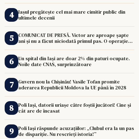
Iașul pregătește cel mai mare cimitir public din
ultimele decenii
COMUNICAT DE PRESĂ. Victor are aproape șapte
ani și nu a făcut niciodată primul pas. O operație
de 33.000 de euro îi poate schimba viața.
Un spital din Iași are doar 2% din paturi ocupate.
Noile date CNAS, surprinzătoare
Guvern nou la Chișinău! Vasile Tofan promite
aderarea Republicii Moldova la UE până în 2028
Poli Iași, datorii uriașe către foștii jucători! Cine și
cât are de încasat
Poli Iași răspunde acuzațiilor: „Clubul era la un pas
de dispariție. Nu rescrieți istoria!”