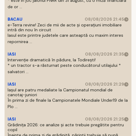
* este in joc jalonul PNRR din 31 august, cu o miză financiară
de or ...
BACAU
08/08/2026 21:45
e-Terra revine! Zeci de mii de acte și operațiuni imobiliare
intră din nou în circuit
Iasul este printre judetele care asteaptă cu maxim interes
repornirea ...
IASI
08/08/2026 21:35
Intervenție dramatică în pădure, la Todirești!
* un tractor s-a răsturnat peste conducătorul utilajului *
salvatori ...
IASI
08/08/2026 21:29
Iaşul are patru medaliate la Campionatul mondial de
canotaj-juniori
În prima zi de finale la Campionatele Mondiale Under19 de la
Plo ...
IASI
08/08/2026 21:25
Grădinița 2026: ce analize și acte trebuie pregătite pentru
copil
Înainte de prima zi de grădinită, părintii trebuie să pună ...