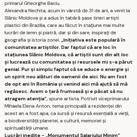
primarul Gheorghe Baciu.
Alexandra Nechita, acum în vârstă de 31 de ani, a venit la
Slănic Moldova şi a adus în tabără şase tineri artişti
plastici din Brazilia, care au făcut în staţiune mai multe
lucrări de lemn şi piatră, dar şi din sare, inspiraţi de
geografia şi istoria zonei.
„Iniţiativa este populară în
comunitatea artiştilor. Dar faptul că are loc în
staţiunea Slănic Moldova, că artiştii sunt din alt loc
şi lucrează cu comunitatea şi resursele mi s-a părut
genial. Pur şi simplu faptul că se aduce o energie şi
un spirit nou alături de oamenii de aici. Nu am fost
de opt ani în România şi venind aici mă ajută să mă
regăsesc. Avem o ţară frumoasă şi e păcat să nu
atragem atenţia”,
spune artista. Potrivit viceprimarului
Mihaela Elena Anton, tema principală a rezidenţei din
acest an a fost apa, ca sursă şi resursă esenţială a vieţii,
a biodiversităţii planetei, a culturii, memoriei şi
spiritualităţii umane.
Lucrări inedite - „Monumentul Salariului Minim”