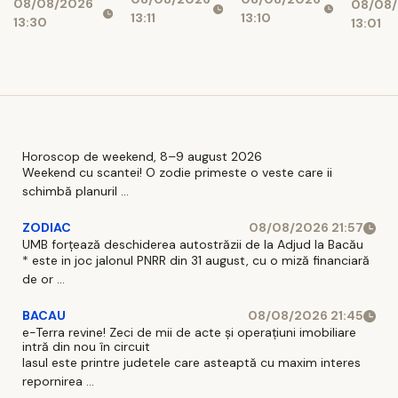
10.000 de
08/08/2026
și mașini
08/08
timbr
13:11
13:10
lei
13:30
13:01
anive
Horoscop de weekend, 8–9 august 2026
Weekend cu scantei! O zodie primeste o veste care ii
schimbă planuril ...
ZODIAC
08/08/2026 21:57
UMB forțează deschiderea autostrăzii de la Adjud la Bacău
* este in joc jalonul PNRR din 31 august, cu o miză financiară
de or ...
BACAU
08/08/2026 21:45
e-Terra revine! Zeci de mii de acte și operațiuni imobiliare
intră din nou în circuit
Iasul este printre judetele care asteaptă cu maxim interes
repornirea ...