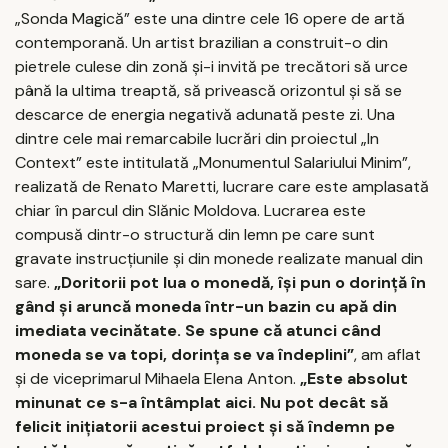
„Sonda Magică” este una dintre cele 16 opere de artă
contemporană. Un artist brazilian a construit-o din
pietrele culese din zonă şi-i invită pe trecători să urce
până la ultima treaptă, să privească orizontul şi să se
descarce de energia negativă adunată peste zi. Una
dintre cele mai remarcabile lucrări din proiectul „In
Context” este intitulată „Monumentul Salariului Minim”,
realizată de Renato Maretti, lucrare care este amplasată
chiar în parcul din Slănic Moldova. Lucrarea este
compusă dintr-o structură din lemn pe care sunt
gravate instrucţiunile şi din monede realizate manual din
sare.
„Doritorii pot lua o monedă, îşi pun o dorinţă în
gând şi aruncă moneda într-un bazin cu apă din
imediata vecinătate. Se spune că atunci când
moneda se va topi, dorinţa se va îndeplini”
, am aflat
şi de viceprimarul Mihaela Elena Anton.
„Este absolut
minunat ce s-a întâmplat aici. Nu pot decât să
felicit iniţiatorii acestui proiect şi să îndemn pe