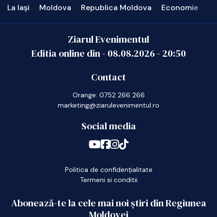
La Iași
Moldova
Republica Moldova
Economie
In
Ziarul Evenimentul
Editia online din -
08.08.2026
-
20:50
Contact
Orange: 0752 266 266
marketing@ziarulevenimentul.ro
Social media
Politica de confidențialitate
Termeni si conditii
Abonează-te la cele mai noi știri din Regiunea
Moldovei