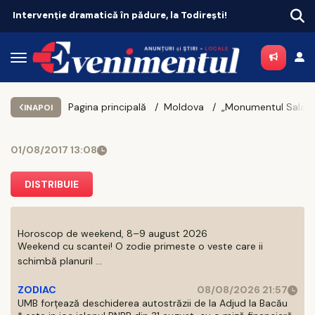
Intervenție dramatică în pădure, la Todirești!
Pagina principală
Moldova
INAPOI
01/08/2017 13:08
DISTRIBUIE
Horoscop de weekend, 8–9 august 2026
Weekend cu scantei! O zodie primeste o veste care ii
schimbă planuril ...
ZODIAC
08/08/2026 21:57
UMB forțează deschiderea autostrăzii de la Adjud la Bacău