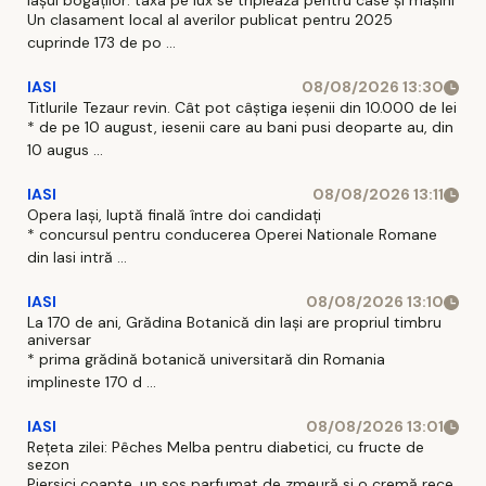
Iașul bogaților: taxa pe lux se triplează pentru case și mașini
Un clasament local al averilor publicat pentru 2025
cuprinde 173 de po ...
IASI
08/08/2026 13:30
Titlurile Tezaur revin. Cât pot câștiga ieșenii din 10.000 de lei
* de pe 10 august, iesenii care au bani pusi deoparte au, din
10 augus ...
IASI
08/08/2026 13:11
Opera Iași, luptă finală între doi candidați
* concursul pentru conducerea Operei Nationale Romane
din Iasi intră ...
IASI
08/08/2026 13:10
La 170 de ani, Grădina Botanică din Iași are propriul timbru
aniversar
* prima grădină botanică universitară din Romania
implineste 170 d ...
IASI
08/08/2026 13:01
Rețeta zilei: Pêches Melba pentru diabetici, cu fructe de
sezon
Piersici coapte, un sos parfumat de zmeură si o cremă rece