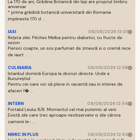
La 170 de ani, Grădina Botanică din Iași are propriul timbru
aniversar
* prima grădină botanică universitară din Romania
implineste 170 d ...
IASI
08/08/2026 13:01
Rețeta zilei: Pêches Melba pentru diabetici, cu fructe de
sezon
Piersici coapte, un sos parfumat de zmeură si o cremă rece
de iaurt ...
CULINARIA
08/08/2026 12:58
Istanbul domină Europa la zboruri directe. Unde e
Bucureștiul
Pentru cei care vor să plece in vacantă sau in interes de
afaceri f� ...
INTERN
08/08/2026 12:54
Portalul Leului 8/8. Momentul cel mai puternic al verii
Există zile care trec aproape neobservate si zile cărora
oamenii le- ...
NIMIC IN PLUS
08/08/2026 12:53