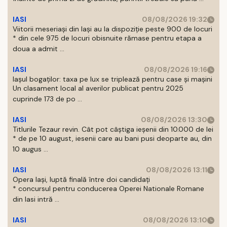
IASI
08/08/2026 19:32
Viitorii meseriași din Iași au la dispoziție peste 900 de locuri
* din cele 975 de locuri obisnuite rămase pentru etapa a
doua a admit ...
IASI
08/08/2026 19:16
Iașul bogaților: taxa pe lux se triplează pentru case și mașini
Un clasament local al averilor publicat pentru 2025
cuprinde 173 de po ...
IASI
08/08/2026 13:30
Titlurile Tezaur revin. Cât pot câștiga ieșenii din 10.000 de lei
* de pe 10 august, iesenii care au bani pusi deoparte au, din
10 augus ...
IASI
08/08/2026 13:11
Opera Iași, luptă finală între doi candidați
* concursul pentru conducerea Operei Nationale Romane
din Iasi intră ...
IASI
08/08/2026 13:10