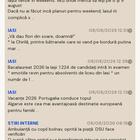
Iașul fierbe în weekend. Vezi unde merită să ieși pe 8 și 9
august
Dacă nu ai făcut incă planuri pentru weekend, Iasul iti
complică s ...
IASI
08/08/2026 12:51
„Vă dau flori din soare, doamnă!”
* la Chirilă, printre bătranele care isi vand pe bordură putina
mar ...
IASI
08/08/2026 12:38
Bacalaureat 2026 la Iași: 1.224 de candidați intră în examen
* emotiile revin pentru absolventii de liceu din Iasi * un
număr de 1 ...
IASI
08/08/2026 12:13
Vacanțe 2026: Portugalia conduce topul
Algarve este cea mai avantajoasă destinatie europeană
pentru familii ...
STIRI INTERNE
08/08/2026 08:15
Ambulanță cu copil bolnav, oprită la piață. DSU face
verificări
O cursă către spital s-a transformat intr-un caz cercetat