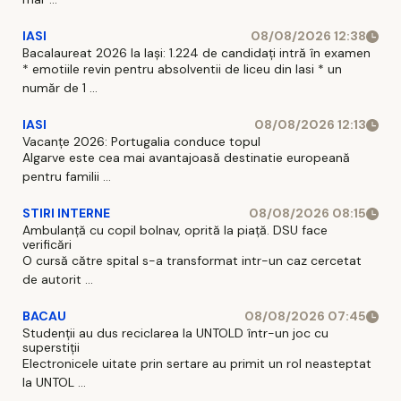
IASI
08/08/2026 12:38
Bacalaureat 2026 la Iași: 1.224 de candidați intră în examen
* emotiile revin pentru absolventii de liceu din Iasi * un
număr de 1 ...
IASI
08/08/2026 12:13
Vacanțe 2026: Portugalia conduce topul
Algarve este cea mai avantajoasă destinatie europeană
pentru familii ...
STIRI INTERNE
08/08/2026 08:15
Ambulanță cu copil bolnav, oprită la piață. DSU face
verificări
O cursă către spital s-a transformat intr-un caz cercetat
de autorit ...
BACAU
08/08/2026 07:45
Studenții au dus reciclarea la UNTOLD într-un joc cu
superstiții
Electronicele uitate prin sertare au primit un rol neasteptat
la UNTOL ...