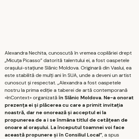
Alexandra Nechita, cunoscută în vremea copilăriei drept
„Micuţa Picasso” datorită talentului ei, a fost oaspetele
oraşului-staţiune Slănic Moldova. Originară din Vaslui, ea
este stabilită de mulţi ani în SUA, unde a deveni un artist
cunoscut şi respectat. „Alexandra a fost oaspetele
nostru la prima ediţie a taberei de artă contemporană
«InContext» organizată
în Slănic Moldova. Ne-a onorat
prezenţa ei şi plăcerea cu care a primit invitaţia
noastră, dar ne onorează şi acceptul ei la
propunerea de a i se înmâna titlul de cetăţean de
onoare al oraşului. La începutul toamnei voi face
această propunere şi în Consiliul Local”
, a spus