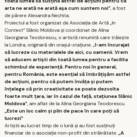
toată lumea să susţină astfel de acţiuni pentru că
arta ne arată ne arată aşa cum suntem noi”
, a fost
de părere Alexandra Nechita.
Proiectul a fost organizat de Asociaţia de Artă „In
Context” Slănic Moldova şi coordonat de Alina
Georgiana Teodorescu, o artistă renumită care trăieşte
la Londra, originară din oraşul-staţiune. „
I-am încurajat
să lucreze cu materialele de aici, cu oamenii. Vrem
să aducem artişti din toată lumea pentru a facilita
schimbul de experienţă. Pentru noi în general,
pentru România, este esenţial să îmbrăţişăm astfel
de acţiuni, pentru că putem învăţa şi putem
înţelege că prin creativitate se poate dezvolta
foarte mult ţara, iar în cazul de faţă, staţiunea Slănic
Moldova”
, am aflat de la Alina Georgiana Teodorescu.
„Este un loc calm şi plin de pace în care poţi să
lucrezi”
Artiştii au lucrat timp de o lună şi au fost susţinuţi
financiar de o asociaţie non-profit din străinătate.
„A