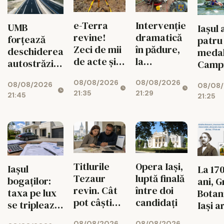
e-Terra
Intervenție
UMB
Iaşul 
revine!
dramatică
forțează
patru
Zeci de mii
în pădure,
deschiderea
medal
de acte și
la
autostrăzii
Campi
operațiuni
Todirești!
de la Adjud
mondi
08/08/2026
08/08/2026
imobiliare
08/08/2026
la Bacău
08/08
canot
21:35
21:29
intră din
21:45
21:25
junior
nou în
circuit
Titlurile
Opera Iași,
Iașul
La 17
Tezaur
luptă finală
bogaților:
ani, 
revin. Cât
între doi
taxa pe lux
Botan
pot câștiga
candidați
se triplează
Iași a
ieșenii din
pentru case
propr
08/08/2026
08/08/2026