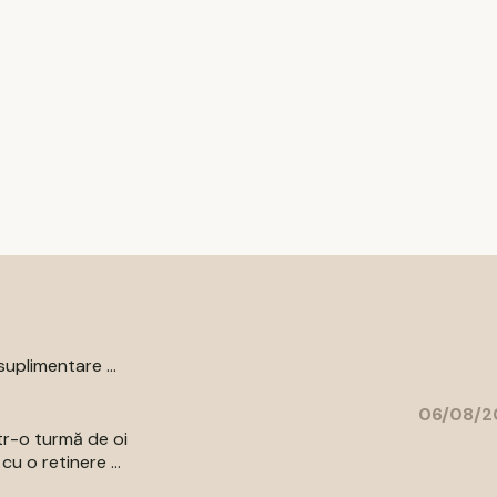
uplimentare ...
06/08/2
ntr-o turmă de oi
u o retinere ...