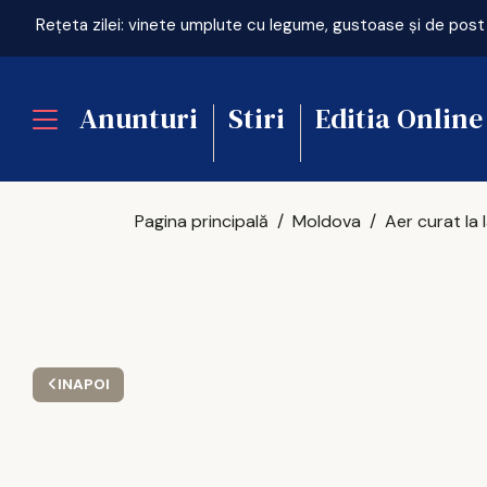
rea liniei Iași - Ungheni
Rețeta zilei: vinete umplute cu legume, gustoase și de post
Anunturi
Stiri
Editia Online
Pagina principală
Moldova
INAPOI