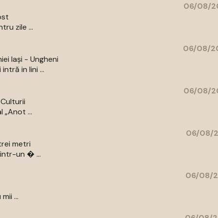
06/08/2
ost
u zile ...
06/08/20
iei Iași - Ungheni
ră in lini ...
06/08/2
Culturii
 „Anot ...
06/08/2
rei metri
intr-un � ...
06/08/2
ii ...
06/08/2