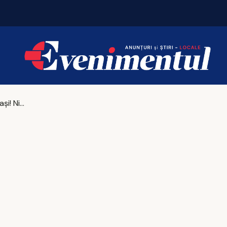
Vivaldi, reinterpretat la patru chitare. Concert la
Aer curat la Iași! Nicio depășire a pragurilor de alertă