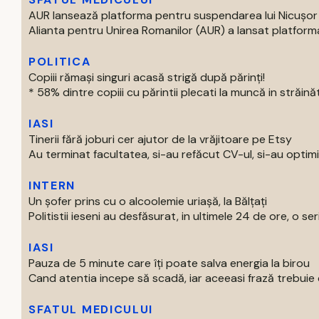
AUR lansează platforma pentru suspendarea lui Nicușo
Alianta pentru Unirea Romanilor (AUR) a lansat platforma
POLITICA
Copiii rămași singuri acasă strigă după părinți!
* 58% dintre copiii cu părintii plecati la muncă in străinăta
IASI
Tinerii fără joburi cer ajutor de la vrăjitoare pe Etsy
Au terminat facultatea, si-au refăcut CV-ul, si-au optimiza
INTERN
Un șofer prins cu o alcoolemie uriașă, la Bălțați
Politistii ieseni au desfăsurat, in ultimele 24 de ore, o seri
IASI
Pauza de 5 minute care îți poate salva energia la birou
Cand atentia incepe să scadă, iar aceeasi frază trebuie ci
SFATUL MEDICULUI