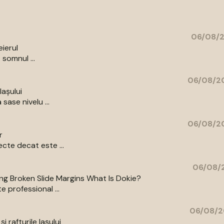
06/08/2
eierul
 somnul ...
06/08/20
Iașului
sase nivelu ...
06/08/20
r
cte decat este ...
06/08/2
ing Broken Slide Margins What Is Dokie?
 professional ...
06/08/2
 rafturile Iașului