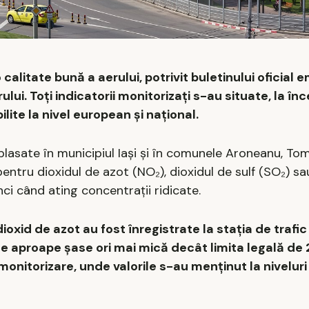
o calitate bună a aerului, potrivit buletinului oficial 
lui. Toți indicatorii monitorizați s-au situate, la în
ilite la nivel european și național.
asate în municipiul Iași și în comunele Aroneanu, Tom
entru dioxidul de azot (NO₂), dioxidul de sulf (SO₂) sa
ci când ating concentrații ridicate.
dioxid de azot au fost înregistrate la stația de trafic
e aproape șase ori mai mică decât limita legală de
 monitorizare, unde valorile s-au menținut la niveluri