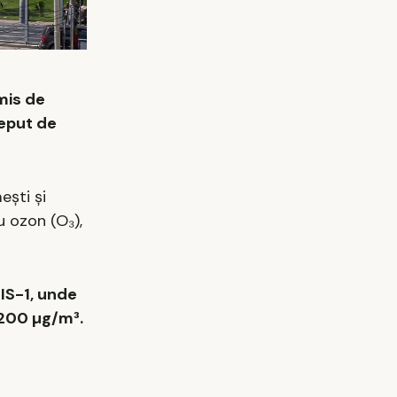
emis de
ceput de
ești și
u ozon (O₃),
 IS-1, unde
 200 µg/m³.