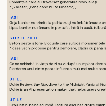
Romanțele care au traversat generațiile revin la Iași
* „Zaraza”, „Pană cand nu te iubeam”, „ ...
IASI
Grija banilor ne trimite la psihiatru și ne îmbătrânește cr
Lipsa banilor nu rămane in portofel. Intră in casă, tulbură
STIRILE ZILEI
Beton peste istorie. Blocurile care sufocă monumentele 
* case vechi propuse pentru demolare, clădiri cu pană la 
IASI
Ce se schimbă în viața de zi cu zi după un implant denta
Pierderea unui dinte poate influenta mult mai multe aspe
UTILE
Dokie Review: Say Goodbye to the Midnight Panic of Fix
Dokie is an AI presentation maker that helps users create
UTILE
Grâu ieftin, pâine scumpă. Factura ascunsă dintre câmp și