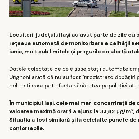
Locuitorii județului Iași au avut parte de zile cu 
rețeaua automată de monitorizare a calității aeru
iunie, mult sub limitele și pragurile de alertă stab
Datele colectate de cele șase stații automate ampl
Ungheni arată că nu au fost înregistrate depășiri p
poluanți care pot afecta sănătatea populației atun
În municipiul Iași, cele mai mari concentrații de 
valoarea maximă orară a ajuns la 33,82 µg/m³, d
Situația a fost similară și la celelalte puncte de
confortabile.