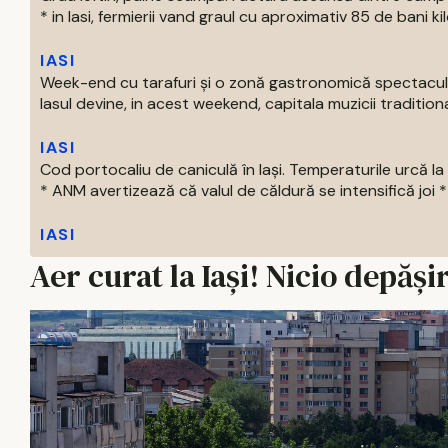
* in Iasi, fermierii vand graul cu aproximativ 85 de bani kil
IASI
Week-end cu tarafuri și o zonă gastronomică spectacu
Iasul devine, in acest weekend, capitala muzicii traditiona
IASI
Cod portocaliu de caniculă în Iași. Temperaturile urcă 
* ANM avertizează că valul de căldură se intensifică joi * 
IASI
Aer curat la Iași! Nicio depăși