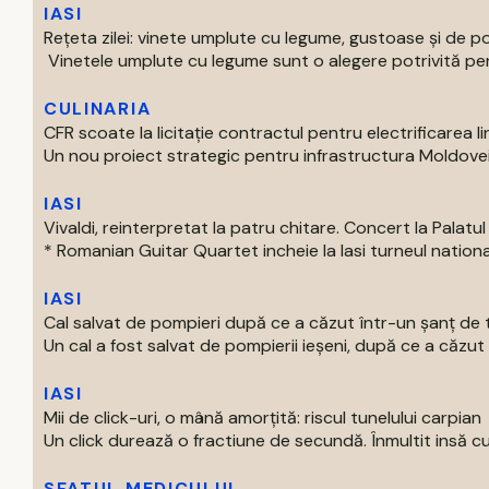
IASI
Rețeta zilei: vinete umplute cu legume, gustoase și de p
Vinetele umplute cu legume sunt o alegere potrivită pentr
CULINARIA
CFR scoate la licitație contractul pentru electrificarea lin
Un nou proiect strategic pentru infrastructura Moldovei int
IASI
Vivaldi, reinterpretat la patru chitare. Concert la Palatul 
* Romanian Guitar Quartet incheie la Iasi turneul national
IASI
Cal salvat de pompieri după ce a căzut într-un şanţ de t
Un cal a fost salvat de pompierii ieşeni, după ce a căzut 
IASI
Mii de click-uri, o mână amorțită: riscul tunelului carpian
Un click durează o fractiune de secundă. Înmultit insă cu m
SFATUL MEDICULUI