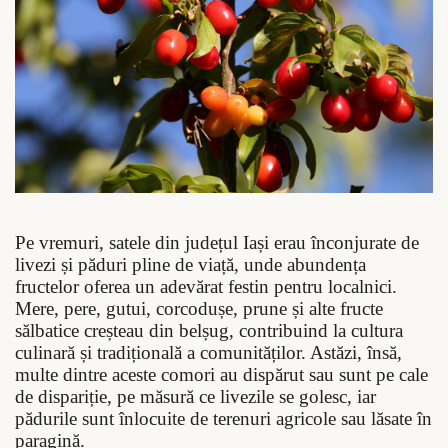
Pe vremuri, satele din județul Iași erau înconjurate de
livezi și păduri pline de viață, unde abundența
fructelor oferea un adevărat festin pentru localnici.
Mere, pere, gutui, corcodușe, prune și alte fructe
sălbatice creșteau din belșug, contribuind la cultura
culinară și tradițională a comunităților. Astăzi, însă,
multe dintre aceste comori au dispărut sau sunt pe cale
de dispariție, pe măsură ce livezile se golesc, iar
pădurile sunt înlocuite de terenuri agricole sau lăsate în
paragină.