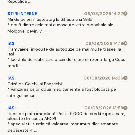
Republica ...
STIRI INTERNE
06/08/2026 14:27
Mii de pelerini, așteptați la Sihăstria și Sihla
* două dintre cele mai cunoscute vetre monahale ale
Moldovei devin, v ...
IASI
06/08/2026 14:18
Tramvaiele, înlocuite de autobuze pe mai multe trasee, la
Iași
* lucrările de reabilitare a căii de rulare din zona Targu Cucu
modi ...
IASI
06/08/2026 14:06
Criză de Colebil și Panzcebil
* vanzarea celor două medicamente a fost blocată pe
intregul circuit ...
IASI
06/08/2026 13:58
Haos pe piața imobiliară! Peste 5.000 de credite ipotecare,
blocate din cauza ANCPI
* specialistii sustin că valoarea imprumuturilor amanate
depăseste 4 ...