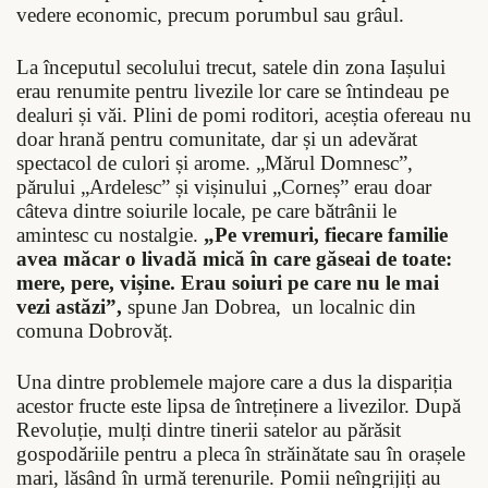
vedere economic, precum porumbul sau grâul.
La începutul secolului trecut, satele din zona Iașului
erau renumite pentru livezile lor care se întindeau pe
dealuri și văi. Plini de pomi roditori, aceștia ofereau nu
doar hrană pentru comunitate, dar și un adevărat
spectacol de culori și arome. „Mărul Domnesc”,
părului „Ardelesc” și vișinului „Corneș” erau doar
câteva dintre soiurile locale, pe care bătrânii le
amintesc cu nostalgie.
„Pe vremuri, fiecare familie
avea măcar o livadă mică în care găseai de toate:
mere, pere, vișine. Erau soiuri pe care nu le mai
vezi astăzi”,
spune Jan Dobrea,
un localnic din
comuna Dobrovăț.
Una dintre problemele majore care a dus la dispariția
acestor fructe este lipsa de întreținere a livezilor. După
Revoluție, mulți dintre tinerii satelor au părăsit
gospodăriile pentru a pleca în străinătate sau în orașele
mari, lăsând în urmă terenurile. Pomii neîngrijiți au