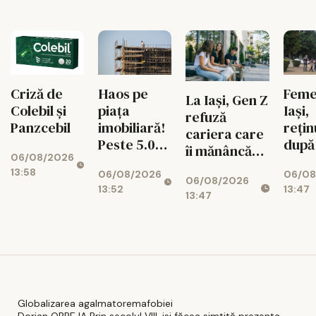
pericol
Horpaz–
Ezăreni!
Criză de
Haos pe
Feme
La Iași, Gen Z
Colebil și
piața
Iași,
refuză
Panzcebil
imobiliară!
rețin
cariera care
Peste 5.000
după
îi mănâncă
06/08/2026
de credite
fi in
viața
13:58
06/08/2026
06/08
ipotecare,
mași
06/08/2026
13:52
13:47
blocate din
într-
13:47
cauza
turm
ANCPI
Globalizarea agalmatoremafobiei
Dorian OBREJA Prin secolul VIII, isi făcea simtită prezenta