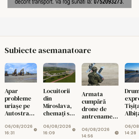
Subiecte asemanatoare
Apar
Locuitorii
Drum
Armata
probleme
din
expr
cumpără
uriașe pe
Miroslava,
Tișița
drone de
Autostrada
chemați să
Albiț
antrenament
Unirii A8!
decidă cum
bloc
pentru
06/08/2026
06/08/2026
06/08
Finanțarea
va arăta
expl
06/08/2026
militarii
16:31
16:09
14:28
SAFE, în
noul Parc
costu
14:56
ieșeni