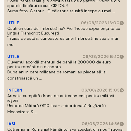
Consultanță reală și o comunitate de călători - valorile din
spatele fiecărui circuit CISTOUR
Sursa foto: Cistour O călătorie reusită incepe cu mai ...
UTILE
06/08/2026 16:00
Cauți un curs de limbi străine? Aici începe experiența ta cu
Lingua Transcript București
În ziua de astăzi, cunoasterea unei limbi străine sau a mai
mu ...
UTILE
06/08/2026 15:10
Guvernul acordă granturi de până la 200.000 de euro
pentru românii din diaspora
După ani in care milioane de romani au plecat să-si
construiască un ...
INTERN
06/08/2026 15:03
Armata cumpără drone de antrenament pentru militarii
ieșeni
Unitatea Militară 01110 Iasi - subordonată Brigăzii 15
Mecanizate & ...
IASI
06/08/2026 14:56
Cutremur în România! Pământul s-a zguduit din nou în zona