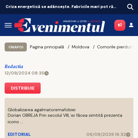
e vârf
Guvernul acordă granturi de până la 200.000 de euro pentru românii din diaspora
Pagina principală
Moldova
INAPOI
Redactia
12/09/2024 08:35
DISTRIBUIE
Globalizarea agalmatoremafobiei
Dorian OBREJA Prin secolul VIII, isi făcea simtită prezenta
icono ...
EDITORIAL
06/08/2026 16:32