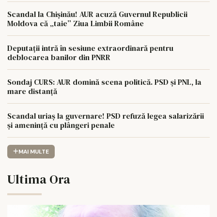
Scandal la Chișinău! AUR acuză Guvernul Republicii
Moldova că „taie” Ziua Limbii Române
Deputații intră în sesiune extraordinară pentru
deblocarea banilor din PNRR
Sondaj CURS: AUR domină scena politică. PSD și PNL, la
mare distanță
Scandal uriaș la guvernare! PSD refuză legea salarizării
și amenință cu plângeri penale
MAI MULTE
Ultima Ora