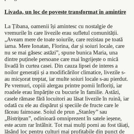
Livada, un loc de poveste transformat în amintire
La Țibana, oamenii își amintesc cu nostalgie de
vremurile în care livezile erau sufletul comunității.
„Aveam mere de toate soiurile, care rezistau pe toată
iarna. Mere Ionatan, Florina, dar și soiuri locale, care
nu se mai găsesc astăzi”, spune bunica Maria, una
dintre puținele persoane care mai îngrijește o mică
livadă în curtea casei. Din cauza lipsei de interes a
noilor generații și a modificărilor climatice, livezile s-
au micșorat treptat, iar multe soiuri locale s-au pierdut.
Pe vremuri, copiii alergau printre pomii înfloriți, iar
roadele erau împărțite cu bucurie în familie. Astăzi,
casele rămase fără locuitori au lăsat livezile în ruină, iar
odată cu ele au dispărut și speciile de fructe care le
făceau faimoase. Soiul de prun „
Stanley
” sau
„Bistrițean”, odinioară omniprezent în satele ieșene,
este acum rar întâlnit. Tot mai mulți pomi au fost tăiați,
lăsând loc pentru culturi mai profitabile din punct de