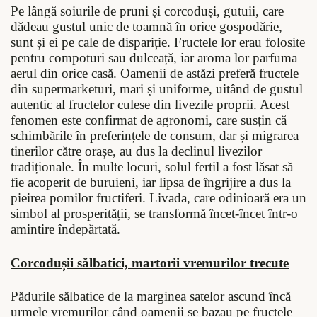
Pe lângă soiurile de pruni și corcoduși, gutuii, care
dădeau gustul unic de toamnă în orice gospodărie,
sunt și ei pe cale de dispariție. Fructele lor erau folosite
pentru compoturi sau dulceață, iar aroma lor parfuma
aerul din orice casă. Oamenii de astăzi preferă fructele
din supermarketuri, mari și uniforme, uitând de gustul
autentic al fructelor culese din livezile proprii. Acest
fenomen este confirmat de agronomi, care susțin că
schimbările în preferințele de consum, dar și migrarea
tinerilor către orașe, au dus la declinul livezilor
tradiționale. În multe locuri, solul fertil a fost lăsat să
fie acoperit de buruieni, iar lipsa de îngrijire a dus la
pieirea pomilor fructiferi. Livada, care odinioară era un
simbol al prosperității, se transformă încet-încet într-o
amintire îndepărtată.
Corcodușii sălbatici, martorii vremurilor trecute
Pădurile sălbatice de la marginea satelor ascund încă
urmele vremurilor când oamenii se bazau pe fructele