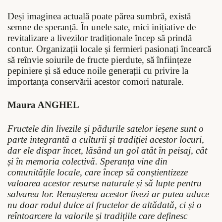
Deși imaginea actuală poate părea sumbră, există
semne de speranță. În unele sate, mici inițiative de
revitalizare a livezilor tradiționale încep să prindă
contur. Organizații locale și fermieri pasionați încearcă
să reînvie soiurile de fructe pierdute, să înființeze
pepiniere și să educe noile generații cu privire la
importanța conservării acestor comori naturale.
Maura ANGHEL
Fructele din livezile și pădurile satelor ieșene sunt o
parte integrantă a culturii și tradiției acestor locuri,
dar ele dispar încet, lăsând un gol atât în peisaj, cât
și în memoria colectivă. Speranța vine din
comunitățile locale, care încep să conștientizeze
valoarea acestor resurse naturale și să lupte pentru
salvarea lor. Renașterea acestor livezi ar putea aduce
nu doar rodul dulce al fructelor de altădată, ci și o
reîntoarcere la valorile și tradițiile care definesc