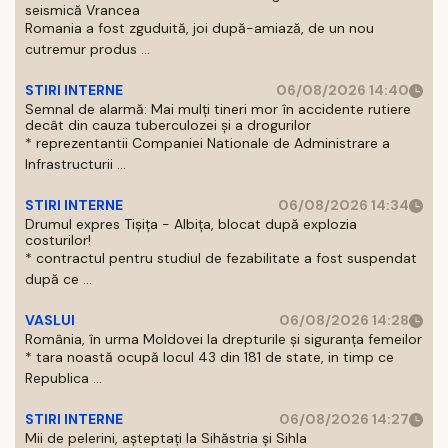
seismică Vrancea
Romania a fost zguduită, joi după-amiază, de un nou
cutremur produs ...
STIRI INTERNE
06/08/2026 14:40
Semnal de alarmă: Mai mulți tineri mor în accidente rutiere
decât din cauza tuberculozei și a drogurilor
* reprezentantii Companiei Nationale de Administrare a
Infrastructurii ...
STIRI INTERNE
06/08/2026 14:34
Drumul expres Tișița - Albița, blocat după explozia
costurilor!
* contractul pentru studiul de fezabilitate a fost suspendat
după ce ...
VASLUI
06/08/2026 14:28
România, în urma Moldovei la drepturile și siguranța femeilor
* tara noastă ocupă locul 43 din 181 de state, in timp ce
Republica ...
STIRI INTERNE
06/08/2026 14:27
Mii de pelerini, așteptați la Sihăstria și Sihla