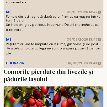
suplimentare ...
IASI
06/08/2026 13:47
Femeie din Iași, reținută după ce ar fi intrat cu mașina într-o
turmă de oi
Un incident grav petrecut in comuna Deleni s-a incheiat cu
o retinere ...
IASI
06/08/2026 13:47
Rețeta zilei: vinete umplute cu legume, gustoase și de post
Vinetele umplute cu legume sunt o alegere potrivită pentru
zile ...
CULINARIA
06/08/2026 13:44
Comorile pierdute din livezile și
pădurile Iașului