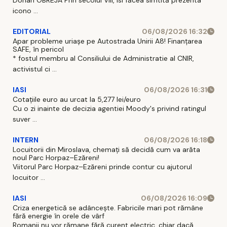
icono ...
EDITORIAL
06/08/2026 16:32
Apar probleme uriașe pe Autostrada Unirii A8! Finanțarea
SAFE, în pericol
* fostul membru al Consiliului de Administratie al CNIR,
activistul ci ...
IASI
06/08/2026 16:31
Cotațiile euro au urcat la 5,277 lei/euro
Cu o zi inainte de decizia agentiei Moody's privind ratingul
suver ...
INTERN
06/08/2026 16:18
Locuitorii din Miroslava, chemați să decidă cum va arăta
noul Parc Horpaz–Ezăreni!
Viitorul Parc Horpaz–Ezăreni prinde contur cu ajutorul
locuitor ...
IASI
06/08/2026 16:09
Criza energetică se adâncește. Fabricile mari pot rămâne
fără energie în orele de vârf
Romanii nu vor rămane fără curent electric, chiar dacă