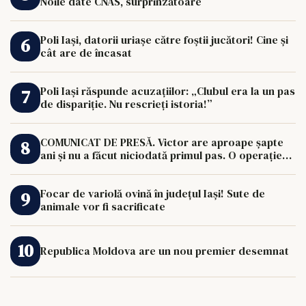
Noile date CNAS, surprinzătoare
Poli Iași, datorii uriașe către foștii jucători! Cine și
cât are de încasat
Poli Iași răspunde acuzațiilor: „Clubul era la un pas
de dispariție. Nu rescrieți istoria!”
COMUNICAT DE PRESĂ. Victor are aproape șapte
ani și nu a făcut niciodată primul pas. O operație
de 33.000 de euro îi poate schimba viața.
Focar de variolă ovină în județul Iași! Sute de
animale vor fi sacrificate
Republica Moldova are un nou premier desemnat