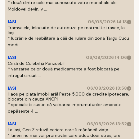
* două dintre cele mai cunoscute vetre monahale ale
Moldovei devin, v ...
IASI
06/08/2026 14:18
Tramvaiele, înlocuite de autobuze pe mai multe trasee, la
Iași
* lucrările de reabilitare a căii de rulare din zona Targu Cucu
modi ...
IASI
06/08/2026 14:06
Criză de Colebil și Panzcebil
* vanzarea celor două medicamente a fost blocată pe
intregul circuit ...
IASI
06/08/2026 13:58
Haos pe piața imobiliară! Peste 5.000 de credite ipotecare,
blocate din cauza ANCPI
* specialistii sustin că valoarea imprumuturilor amanate
depăseste 4 ...
IASI
06/08/2026 13:52
La Iași, Gen Z refuză cariera care îi mănâncă viața
* tinerii nu mai vor promovări care aduc doar stres, ore