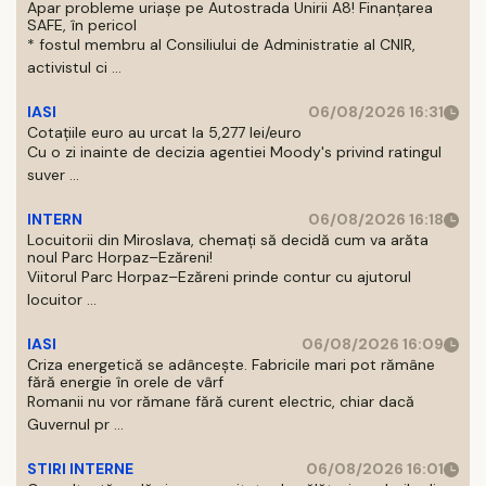
Apar probleme uriașe pe Autostrada Unirii A8! Finanțarea
SAFE, în pericol
* fostul membru al Consiliului de Administratie al CNIR,
activistul ci ...
IASI
06/08/2026 16:31
Cotațiile euro au urcat la 5,277 lei/euro
Cu o zi inainte de decizia agentiei Moody's privind ratingul
suver ...
INTERN
06/08/2026 16:18
Locuitorii din Miroslava, chemați să decidă cum va arăta
noul Parc Horpaz–Ezăreni!
Viitorul Parc Horpaz–Ezăreni prinde contur cu ajutorul
locuitor ...
IASI
06/08/2026 16:09
Criza energetică se adâncește. Fabricile mari pot rămâne
fără energie în orele de vârf
Romanii nu vor rămane fără curent electric, chiar dacă
Guvernul pr ...
STIRI INTERNE
06/08/2026 16:01