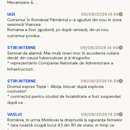
Mecanizate & ...
IASI
06/08/2026 14:56
Cutremur în România! Pământul s-a zguduit din nou în zona
seismică Vrancea
Romania a fost zguduită, joi după-amiază, de un nou
cutremur produs ...
STIRI INTERNE
06/08/2026 14:40
Semnal de alarmă: Mai mulți tineri mor în accidente rutiere
decât din cauza tuberculozei și a drogurilor
* reprezentantii Companiei Nationale de Administrare a
Infrastructurii ...
STIRI INTERNE
06/08/2026 14:34
Drumul expres Tișița - Albița, blocat după explozia
costurilor!
* contractul pentru studiul de fezabilitate a fost suspendat
după ce ...
VASLUI
06/08/2026 14:28
România, în urma Moldovei la drepturile și siguranța femeilor
* tara noastă ocupă locul 43 din 181 de state, in timp ce