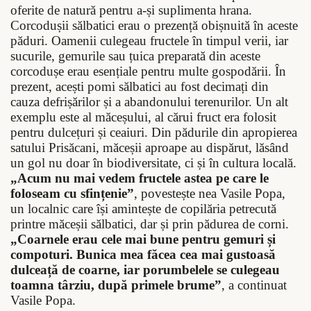
oferite de natură pentru a-și suplimenta hrana.
Corcodușii sălbatici erau o prezență obișnuită în aceste
păduri. Oamenii culegeau fructele în timpul verii, iar
sucurile, gemurile sau țuica preparată din aceste
corcodușe erau esențiale pentru multe gospodării. În
prezent, acești pomi sălbatici au fost decimați din
cauza defrișărilor și a abandonului terenurilor. Un alt
exemplu este al măceșului, al cărui fruct era folosit
pentru dulcețuri și ceaiuri. Din pădurile din apropierea
satului Prisăcani, măceșii aproape au dispărut, lăsând
un gol nu doar în biodiversitate, ci și în cultura locală.
„Acum nu mai vedem fructele astea pe care le
foloseam cu sfințenie”
, povestește nea Vasile Popa,
un localnic care își amintește de copilăria petrecută
printre măceșii sălbatici, dar și prin pădurea de corni.
„Coarnele erau cele mai bune pentru gemuri și
compoturi. Bunica mea făcea cea mai gustoasă
dulceață de coarne, iar porumbelele se culegeau
toamna târziu, după primele brume”
, a continuat
Vasile Popa.