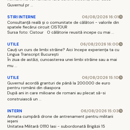
Guvernul pr ...
STIRI INTERNE
06/08/2026 16:01
Consultanță reală și o comunitate de călători - valorile din
spatele fiecărui circuit CISTOUR
Sursa foto: Cistour O călătorie reusită incepe cu mai ...
UTILE
06/08/2026 16:00
Cauți un curs de limbi străine? Aici începe experiența ta cu
Lingua Transcript București
În ziua de astăzi, cunoasterea unei limbi străine sau a mai
mu ...
UTILE
06/08/2026 15:10
Guvernul acordă granturi de până la 200.000 de euro
pentru românii din diaspora
După ani in care milioane de romani au plecat să-si
construiască un ...
INTERN
06/08/2026 15:03
Armata cumpără drone de antrenament pentru militarii
ieșeni
Unitatea Militară 01110 Iasi - subordonată Brigăzii 15