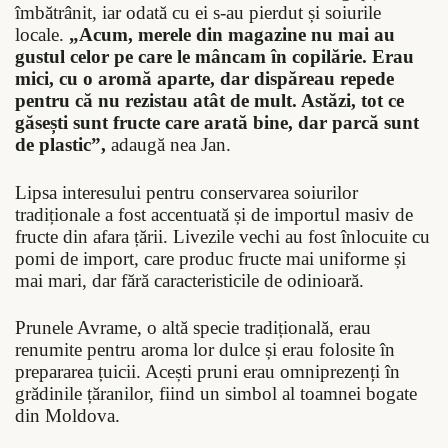
îmbătrânit, iar odată cu ei s-au pierdut și soiurile
locale.
„Acum, merele din magazine nu mai au
gustul celor pe care le mâncam în copilărie. Erau
mici, cu o aromă aparte, dar dispăreau repede
pentru că nu rezistau atât de mult. Astăzi, tot ce
găsești sunt fructe care arată bine, dar parcă sunt
de plastic”,
adaugă nea Jan.
Lipsa interesului pentru conservarea soiurilor
tradiționale a fost accentuată și de importul masiv de
fructe din afara țării. Livezile vechi au fost înlocuite cu
pomi de import, care produc fructe mai uniforme și
mai mari, dar fără caracteristicile de odinioară.
Prunele Avrame, o altă specie tradițională, erau
renumite pentru aroma lor dulce și erau folosite în
prepararea țuicii. Acești pruni erau omniprezenți în
grădinile țăranilor, fiind un simbol al toamnei bogate
din
Moldova
.