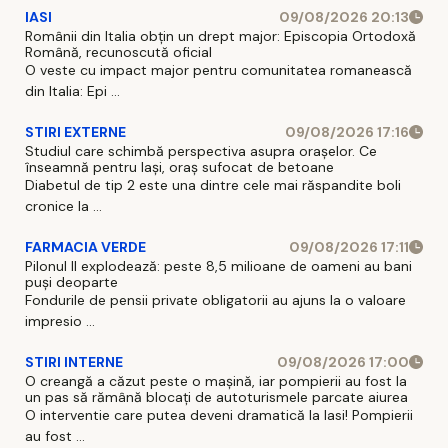
IASI
09/08/2026 20:13
Românii din Italia obțin un drept major: Episcopia Ortodoxă
Română, recunoscută oficial
O veste cu impact major pentru comunitatea romanească
din Italia: Epi ...
STIRI EXTERNE
09/08/2026 17:16
Studiul care schimbă perspectiva asupra orașelor. Ce
înseamnă pentru Iași, oraș sufocat de betoane
Diabetul de tip 2 este una dintre cele mai răspandite boli
cronice la ...
FARMACIA VERDE
09/08/2026 17:11
Pilonul II explodează: peste 8,5 milioane de oameni au bani
puși deoparte
Fondurile de pensii private obligatorii au ajuns la o valoare
impresio ...
STIRI INTERNE
09/08/2026 17:00
O creangă a căzut peste o mașină, iar pompierii au fost la
un pas să rămână blocați de autoturismele parcate aiurea
O interventie care putea deveni dramatică la Iasi! Pompierii
au fost ...