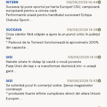
INTERN
09/08/2026 14:44
Suceava își pune sportul pe harta Europei! CSU, campioană
europeană pentru a cincea oară
Performantă uriasă pentru handbalul sucevean! Echipa
Clubului Sporti ...
SUCEAVA
09/08/2026 14:38
Criza câinilor fără stăpân a ajuns la un punct critic în județul
Iași
* Padocul de la Tomesti functionează la aproximativ 200%
din capacita ...
IASI
09/08/2026 14:13
Hainele uitate în dulap îşi caută o nouă poveste
Piaţa Unirii din Iaşi s-a transformat duminică intr-o uriaşă
gard ...
IASI
09/08/2026 13:53
Se schimbă jocul în comerțul online. Șansa magazinelor
românești
* produsele foarte ieftine cumpărate direct din afara Uniunii
Europen ...