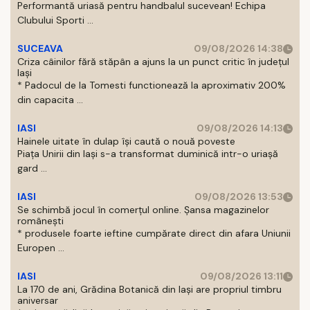
Performantă uriasă pentru handbalul sucevean! Echipa
Clubului Sporti ...
SUCEAVA
09/08/2026 14:38
Criza câinilor fără stăpân a ajuns la un punct critic în județul
Iași
* Padocul de la Tomesti functionează la aproximativ 200%
din capacita ...
IASI
09/08/2026 14:13
Hainele uitate în dulap îşi caută o nouă poveste
Piaţa Unirii din Iaşi s-a transformat duminică intr-o uriaşă
gard ...
IASI
09/08/2026 13:53
Se schimbă jocul în comerțul online. Șansa magazinelor
românești
* produsele foarte ieftine cumpărate direct din afara Uniunii
Europen ...
IASI
09/08/2026 13:11
La 170 de ani, Grădina Botanică din Iași are propriul timbru
aniversar