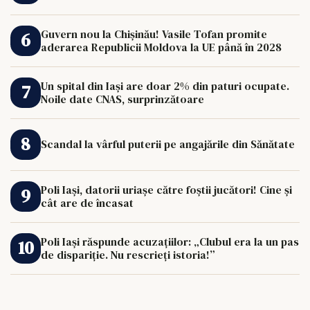
Guvern nou la Chișinău! Vasile Tofan promite
aderarea Republicii Moldova la UE până în 2028
Un spital din Iași are doar 2% din paturi ocupate.
Noile date CNAS, surprinzătoare
Scandal la vârful puterii pe angajările din Sănătate
Poli Iași, datorii uriașe către foștii jucători! Cine și
cât are de încasat
Poli Iași răspunde acuzațiilor: „Clubul era la un pas
de dispariție. Nu rescrieți istoria!”