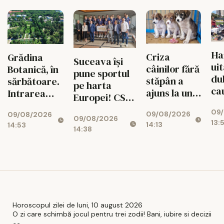
Ha
Criza
Grădina
Suceava își
uit
câinilor fără
Botanică, în
pune sportul
dul
stăpân a
sărbătoare.
pe harta
ca
ajuns la un
Intrarea
Europei! CSU,
no
punct critic
este
campioană
09
po
09/08/2026
în județul
09/08/2026
gratuită
09/08/2026
europeană
13:
14:13
14:53
Iași
pentru toți
14:38
pentru a
vizitatorii
cincea oară
Horoscopul zilei de luni, 10 august 2026
O zi care schimbă jocul pentru trei zodii! Bani, iubire si decizii