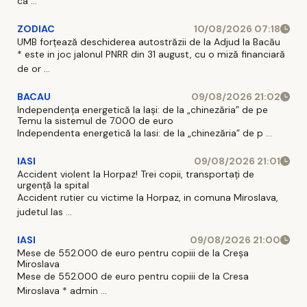
ca ...
ZODIAC
10/08/2026 07:18
UMB forțează deschiderea autostrăzii de la Adjud la Bacău
* este in joc jalonul PNRR din 31 august, cu o miză financiară
de or ...
BACAU
09/08/2026 21:02
Independența energetică la Iași: de la „chinezăria” de pe
Temu la sistemul de 7.000 de euro
Independenta energetică la Iasi: de la „chinezăria” de p ...
IASI
09/08/2026 21:01
Accident violent la Horpaz! Trei copii, transportați de
urgență la spital
Accident rutier cu victime la Horpaz, in comuna Miroslava,
judetul Ias ...
IASI
09/08/2026 21:00
Mese de 552.000 de euro pentru copiii de la Creșa
Miroslava
Mese de 552.000 de euro pentru copiii de la Cresa
Miroslava * admin ...