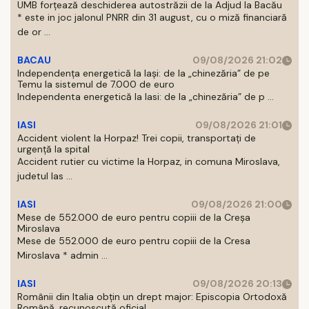
UMB forțează deschiderea autostrăzii de la Adjud la Bacău
* este in joc jalonul PNRR din 31 august, cu o miză financiară
de or ...
BACAU
09/08/2026 21:02
Independența energetică la Iași: de la „chinezăria” de pe
Temu la sistemul de 7.000 de euro
Independenta energetică la Iasi: de la „chinezăria” de p ...
IASI
09/08/2026 21:01
Accident violent la Horpaz! Trei copii, transportați de
urgență la spital
Accident rutier cu victime la Horpaz, in comuna Miroslava,
judetul Ias ...
IASI
09/08/2026 21:00
Mese de 552.000 de euro pentru copiii de la Creșa
Miroslava
Mese de 552.000 de euro pentru copiii de la Cresa
Miroslava * admin ...
IASI
09/08/2026 20:13
Românii din Italia obțin un drept major: Episcopia Ortodoxă
Română, recunoscută oficial