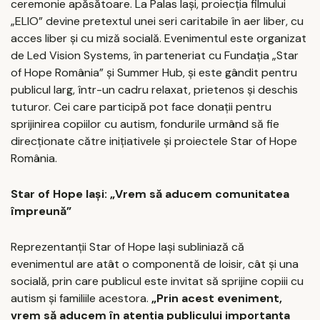
ceremonie apăsătoare. La Palas Iași, proiecția filmului
„ELIO” devine pretextul unei seri caritabile în aer liber, cu
acces liber și cu miză socială. Evenimentul este organizat
de Led Vision Systems, în parteneriat cu Fundația „Star
of Hope România” și Summer Hub, și este gândit pentru
publicul larg, într-un cadru relaxat, prietenos și deschis
tuturor. Cei care participă pot face donații pentru
sprijinirea copiilor cu autism, fondurile urmând să fie
direcționate către inițiativele și proiectele Star of Hope
România.
Star of Hope Iași: „Vrem să aducem comunitatea
împreună”
Reprezentanții Star of Hope Iași subliniază că
evenimentul are atât o componentă de loisir, cât și una
socială, prin care publicul este invitat să sprijine copiii cu
autism și familiile acestora.
„Prin acest eveniment,
vrem să aducem în atenția publicului importanța