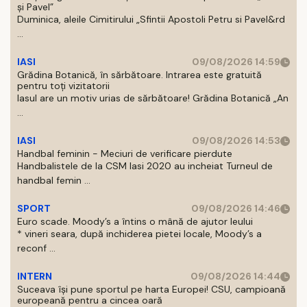
și Pavel”
Duminica, aleile Cimitirului „Sfintii Apostoli Petru si Pavel&rd
...
IASI
09/08/2026 14:59
Grădina Botanică, în sărbătoare. Intrarea este gratuită
pentru toți vizitatorii
Iasul are un motiv urias de sărbătoare! Grădina Botanică „An
...
IASI
09/08/2026 14:53
Handbal feminin - Meciuri de verificare pierdute
Handbalistele de la CSM Iasi 2020 au incheiat Turneul de
handbal femin ...
SPORT
09/08/2026 14:46
Euro scade. Moody’s a întins o mână de ajutor leului
* vineri seara, după inchiderea pietei locale, Moody’s a
reconf ...
INTERN
09/08/2026 14:44
Suceava își pune sportul pe harta Europei! CSU, campioană
europeană pentru a cincea oară