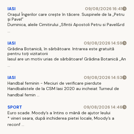
IASI
09/08/2026 16:41
Orașul Îngerilor care crește în tăcere. Suspinele de la „Petru
și Pavel”
Duminica, aleile Cimitirului „Sfintii Apostoli Petru si Pavel&rd
...
IASI
09/08/2026 14:59
Grădina Botanică, în sărbătoare. Intrarea este gratuită
pentru toți vizitatorii
Iasul are un motiv urias de sărbătoare! Grădina Botanică „An
...
IASI
09/08/2026 14:53
Handbal feminin - Meciuri de verificare pierdute
Handbalistele de la CSM Iasi 2020 au incheiat Turneul de
handbal femin ...
SPORT
09/08/2026 14:46
Euro scade. Moody’s a întins o mână de ajutor leului
* vineri seara, după inchiderea pietei locale, Moody’s a
reconf ...