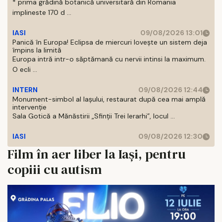
* prima grădină botanică universitară din Romania
implineste 170 d ...
IASI
09/08/2026 13:01
Panică în Europa! Eclipsa de miercuri lovește un sistem deja
împins la limită
Europa intră intr-o săptămană cu nervii intinsi la maximum.
O ecli ...
INTERN
09/08/2026 12:44
Monument-simbol al Iaşului, restaurat după cea mai amplă
intervenţie
Sala Gotică a Mănăstirii „Sfinţii Trei Ierarhi”, locul ...
IASI
09/08/2026 12:30
Film în aer liber la Iași, pentru
copiii cu autism