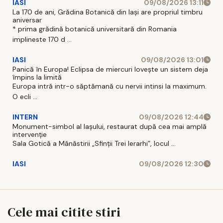
IASI
09/08/2026 13:11
La 170 de ani, Grădina Botanică din Iași are propriul timbru
aniversar
* prima grădină botanică universitară din Romania
implineste 170 d ...
IASI
09/08/2026 13:01
Panică în Europa! Eclipsa de miercuri lovește un sistem deja
împins la limită
Europa intră intr-o săptămană cu nervii intinsi la maximum.
O ecli ...
INTERN
09/08/2026 12:44
Monument-simbol al Iaşului, restaurat după cea mai amplă
intervenţie
Sala Gotică a Mănăstirii „Sfinţii Trei Ierarhi”, locul ...
IASI
09/08/2026 12:30
Cele mai citite stiri