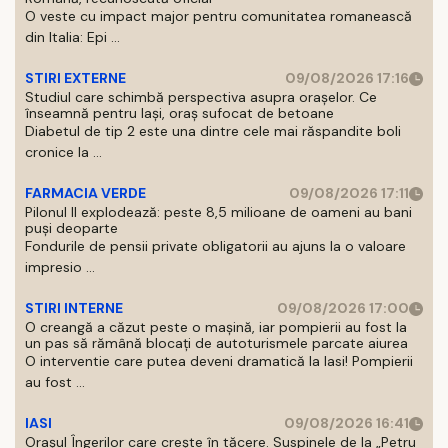
O veste cu impact major pentru comunitatea romanească
din Italia: Epi ...
STIRI EXTERNE
09/08/2026 17:16
Studiul care schimbă perspectiva asupra orașelor. Ce
înseamnă pentru Iași, oraș sufocat de betoane
Diabetul de tip 2 este una dintre cele mai răspandite boli
cronice la ...
FARMACIA VERDE
09/08/2026 17:11
Pilonul II explodează: peste 8,5 milioane de oameni au bani
puși deoparte
Fondurile de pensii private obligatorii au ajuns la o valoare
impresio ...
STIRI INTERNE
09/08/2026 17:00
O creangă a căzut peste o mașină, iar pompierii au fost la
un pas să rămână blocați de autoturismele parcate aiurea
O interventie care putea deveni dramatică la Iasi! Pompierii
au fost ...
IASI
09/08/2026 16:41
Orașul Îngerilor care crește în tăcere. Suspinele de la „Petru