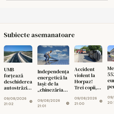
Subiecte asemanatoare
Me
Accident
UMB
Independența
55
violent la
forțează
energetică la
eu
Horpaz!
deschiderea
Iași: de la
pe
Trei copii,
autostrăzii
„chinezăria”
cop
transportați
de la Adjud
de pe Temu la
09
Cr
09/08/2026
de urgență
09/08/2026
la Bacău
09/08/2026
sistemul de
20:
Mi
21:00
21:02
la spital
21:01
7.000 de euro