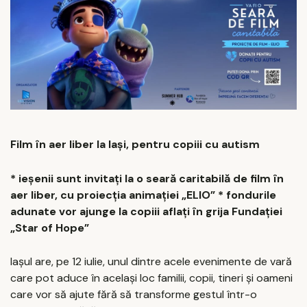
Film în aer liber la Iași, pentru copiii cu autism
* ieșenii sunt invitați la o seară caritabilă de film în
aer liber, cu proiecția animației „ELIO” * fondurile
adunate vor ajunge la copiii aflați în grija Fundației
„Star of Hope”
Iașul are, pe 12 iulie, unul dintre acele evenimente de vară
care pot aduce în același loc familii, copii, tineri și oameni
care vor să ajute fără să transforme gestul într-o