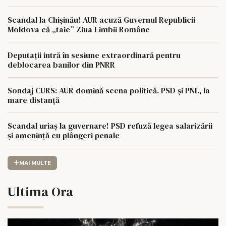
Scandal la Chișinău! AUR acuză Guvernul Republicii
Moldova că „taie” Ziua Limbii Române
Deputații intră în sesiune extraordinară pentru
deblocarea banilor din PNRR
Sondaj CURS: AUR domină scena politică. PSD și PNL, la
mare distanță
Scandal uriaș la guvernare! PSD refuză legea salarizării
și amenință cu plângeri penale
MAI MULTE
Ultima Ora