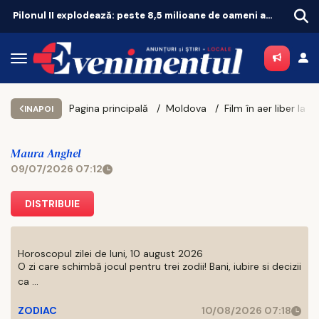
Accident violent la Horpaz! Trei copii, transportați de urgență la spital
Pagina principală
Moldova
INAPOI
Maura Anghel
09/07/2026 07:12
DISTRIBUIE
Horoscopul zilei de luni, 10 august 2026
O zi care schimbă jocul pentru trei zodii! Bani, iubire si decizii
ca ...
ZODIAC
10/08/2026 07:18