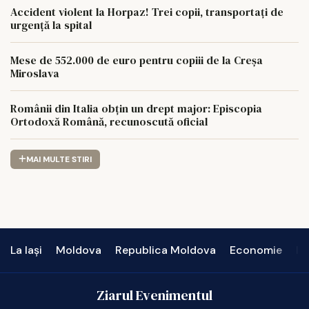
Accident violent la Horpaz! Trei copii, transportați de
urgență la spital
Mese de 552.000 de euro pentru copiii de la Creșa
Miroslava
Românii din Italia obțin un drept major: Episcopia
Ortodoxă Română, recunoscută oficial
MAI MULTE STIRI
La Iași
Moldova
Republica Moldova
Economie
In
Ziarul Evenimentul