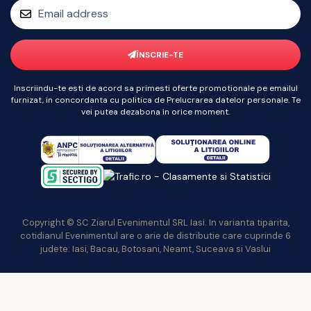
ÎNSCRIE-TE
Inscriindu-te esti de acord sa primesti oferte promotionale pe emailul
furnizat, in concordanta cu politica de Prelucrarea datelor personale. Te
vei putea dezabona in orice moment.
Copyright © SC Ziarul Evenimentul SRL Iasi. In varianta tiparita,
cotidianul Evenimentul are o arie de distributie care cuprinde 6
judete: Iasi, Bacau, Botosani, Neamt, Suceava si Vaslui