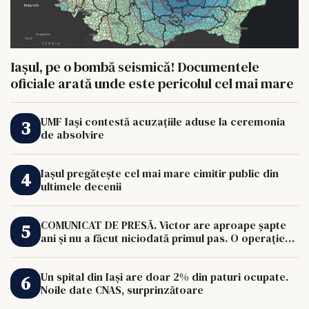
Iașul, pe o bombă seismică! Documentele
oficiale arată unde este pericolul cel mai mare
UMF Iași contestă acuzațiile aduse la ceremonia
de absolvire
Iașul pregătește cel mai mare cimitir public din
ultimele decenii
COMUNICAT DE PRESĂ. Victor are aproape șapte
ani și nu a făcut niciodată primul pas. O operație
de 33.000 de euro îi poate schimba viața.
Un spital din Iași are doar 2% din paturi ocupate.
Noile date CNAS, surprinzătoare