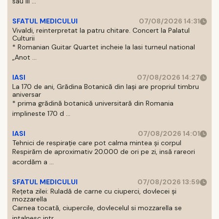
sau III ...
SFATUL MEDICULUI
07/08/2026 14:31
Vivaldi, reinterpretat la patru chitare. Concert la Palatul
Culturii
* Romanian Guitar Quartet incheie la Iasi turneul national
„Anot ...
IASI
07/08/2026 14:27
La 170 de ani, Grădina Botanică din Iași are propriul timbru
aniversar
* prima grădină botanică universitară din Romania
implineste 170 d ...
IASI
07/08/2026 14:01
Tehnici de respirație care pot calma mintea și corpul
Respirăm de aproximativ 20.000 de ori pe zi, insă rareori
acordăm a ...
SFATUL MEDICULUI
07/08/2026 13:59
Rețeta zilei: Ruladă de carne cu ciuperci, dovlecei și
mozzarella
Carnea tocată, ciupercile, dovlecelul si mozzarella se
intalnesc intr ...