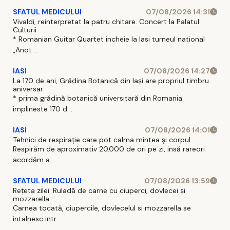
SFATUL MEDICULUI
07/08/2026 14:31
Vivaldi, reinterpretat la patru chitare. Concert la Palatul
Culturii
* Romanian Guitar Quartet incheie la Iasi turneul national
„Anot ...
IASI
07/08/2026 14:27
La 170 de ani, Grădina Botanică din Iași are propriul timbru
aniversar
* prima grădină botanică universitară din Romania
implineste 170 d ...
IASI
07/08/2026 14:01
Tehnici de respirație care pot calma mintea și corpul
Respirăm de aproximativ 20.000 de ori pe zi, insă rareori
acordăm a ...
SFATUL MEDICULUI
07/08/2026 13:59
Rețeta zilei: Ruladă de carne cu ciuperci, dovlecei și
mozzarella
Carnea tocată, ciupercile, dovlecelul si mozzarella se
intalnesc intr ...