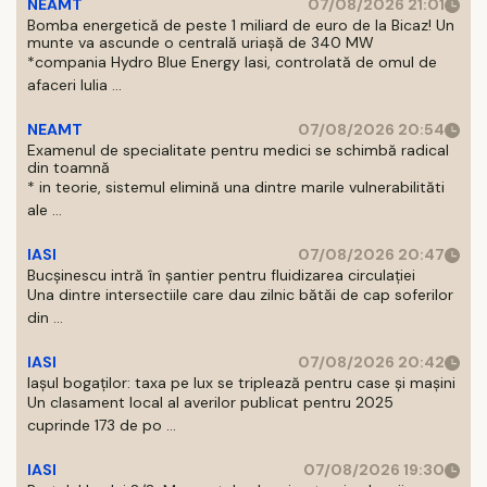
NEAMT
07/08/2026 21:01
Bomba energetică de peste 1 miliard de euro de la Bicaz! Un
munte va ascunde o centrală uriașă de 340 MW
*compania Hydro Blue Energy Iasi, controlată de omul de
afaceri Iulia ...
NEAMT
07/08/2026 20:54
Examenul de specialitate pentru medici se schimbă radical
din toamnă
* in teorie, sistemul elimină una dintre marile vulnerabilităti
ale ...
IASI
07/08/2026 20:47
Bucșinescu intră în șantier pentru fluidizarea circulației
Una dintre intersectiile care dau zilnic bătăi de cap soferilor
din ...
IASI
07/08/2026 20:42
Iașul bogaților: taxa pe lux se triplează pentru case și mașini
Un clasament local al averilor publicat pentru 2025
cuprinde 173 de po ...
IASI
07/08/2026 19:30