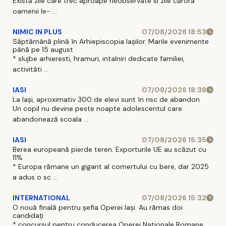
Există zile care trec aproape neobservate si zile cărora
oamenii le- ...
NIMIC IN PLUS
07/08/2026 18:53
Săptămână plină în Arhiepiscopia Iașilor. Marile evenimente
până pe 15 august
* slujbe arhieresti, hramuri, intalniri dedicate familiei,
activităti ...
IASI
07/08/2026 18:38
La Iași, aproximativ 300 de elevi sunt în risc de abandon
Un copil nu devine peste noapte adolescentul care
abandonează scoala ...
IASI
07/08/2026 15:35
Berea europeană pierde teren. Exporturile UE au scăzut cu
11%
* Europa rămane un gigant al comertului cu bere, dar 2025
a adus o sc ...
INTERNATIONAL
07/08/2026 15:32
O nouă finală pentru șefia Operei Iași. Au rămas doi
candidați
* concursul pentru conducerea Operei Nationale Romane