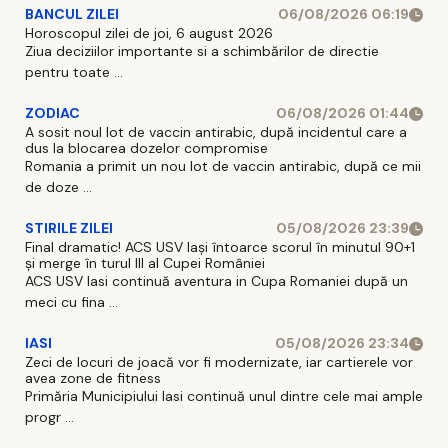
BANCUL ZILEI
06/08/2026 06:19
Horoscopul zilei de joi, 6 august 2026
Ziua deciziilor importante si a schimbărilor de directie
pentru toate ...
ZODIAC
06/08/2026 01:44
A sosit noul lot de vaccin antirabic, după incidentul care a
dus la blocarea dozelor compromise
Romania a primit un nou lot de vaccin antirabic, după ce mii
de doze ...
STIRILE ZILEI
05/08/2026 23:39
Final dramatic! ACS USV Iași întoarce scorul în minutul 90+1
și merge în turul III al Cupei României
ACS USV Iasi continuă aventura in Cupa Romaniei după un
meci cu fina ...
IASI
05/08/2026 23:34
Zeci de locuri de joacă vor fi modernizate, iar cartierele vor
avea zone de fitness
Primăria Municipiului Iasi continuă unul dintre cele mai ample
progr ...