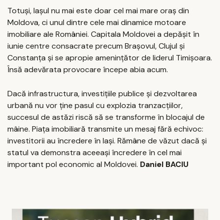
Totuși, Iașul nu mai este doar cel mai mare oraș din
Moldova, ci unul dintre cele mai dinamice motoare
imobiliare ale României. Capitala Moldovei a depășit în
iunie centre consacrate precum Brașovul, Clujul și
Constanța și se apropie amenințător de liderul Timișoara.
Însă adevărata provocare începe abia acum.
Dacă infrastructura, investițiile publice și dezvoltarea
urbană nu vor ține pasul cu explozia tranzacțiilor,
succesul de astăzi riscă să se transforme în blocajul de
mâine. Piața imobiliară transmite un mesaj fără echivoc:
investitorii au încredere în Iași. Rămâne de văzut dacă și
statul va demonstra aceeași încredere în cel mai
important pol economic al Moldovei.
Daniel BACIU