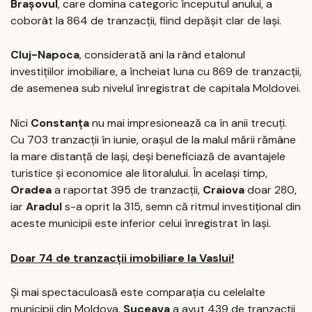
Brașovul
, care domina categoric începutul anului, a
coborât la 864 de tranzacții, fiind depășit clar de Iași.
Cluj-Napoca
, considerată ani la rând etalonul
investițiilor imobiliare, a încheiat luna cu 869 de tranzacții,
de asemenea sub nivelul înregistrat de capitala Moldovei.
Nici
Constanța
nu mai impresionează ca în anii trecuți.
Cu 703 tranzacții în iunie, orașul de la malul mării rămâne
la mare distanță de Iași, deși beneficiază de avantajele
turistice și economice ale litoralului. În același timp,
Oradea
a raportat 395 de tranzacții,
Craiova
doar 280,
iar
Aradul
s-a oprit la 315, semn că ritmul investițional din
aceste municipii este inferior celui înregistrat în Iași.
Doar 74 de tranzacții imobiliare la Vaslui!
Și mai spectaculoasă este comparația cu celelalte
municipii din Moldova.
Suceava
a avut 439 de tranzacții