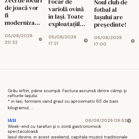
Zeci de locuri
Focar de
Noul club de
de joacă vor
variolă ovină
fotbal al
fi
în Iași. Toate
Iașului are
modernizate,
exploatațiile
președinte!
iar cartierele
din județ vor
05/08/2026
vor avea
05/08/2026
fi verificate
05/08/2026
20:32
17:21
zone de
17:00
fitness
Grâu ieftin, pâine scumpă. Factura ascunsă dintre câmp și
rafturile Iașului
* in Iasi, fermierii vand graul cu aproximativ 85 de bani
kilogramul, ...
IASI
06/08/2026 09:53
Week-end cu tarafuri și o zonă gastronomică
spectaculoasă
Iasul devine, in acest weekend, capitala muzicii traditionale