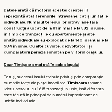
Datele arată că motorul acestei creșteri îl
reprezintă atât terenurile intravilane, cât și unitățile
individuale. Numărul terenurilor intravilane fără
construcții a urcat de la 81 în martie la 382 în iunie,
în timp ce tranzacțiile cu apartamente și alte
unități individuale au explodat de la 140 în ianuarie la
504 în iunie. Cu alte cuvinte, dezvoltatorii și
cumpărătorii pariază simultan pe viitorul orașului.
Doar Timișoara mai stă în calea Iașului
Totuși, succesul Iașului trebuie privit și prin comparație
cu marile forțe ale pieței imobiliare.
Timișoara
rămâne
liderul absolut, cu 1.615 tranzacții în iunie, însă diferența
este făcută în principal de numărul impresionant de
unități individuale.