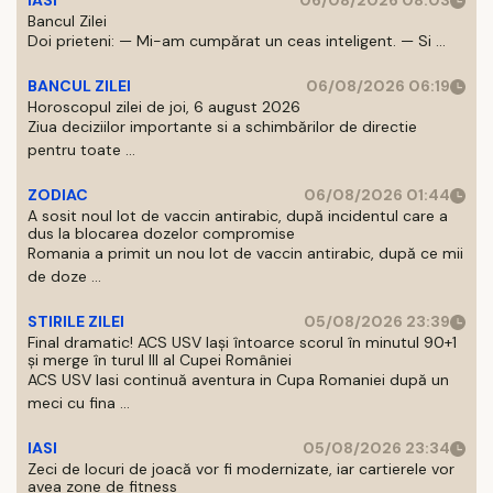
IASI
06/08/2026 08:03
Bancul Zilei
Doi prieteni: — Mi-am cumpărat un ceas inteligent. — Si ...
BANCUL ZILEI
06/08/2026 06:19
Horoscopul zilei de joi, 6 august 2026
Ziua deciziilor importante si a schimbărilor de directie
pentru toate ...
ZODIAC
06/08/2026 01:44
A sosit noul lot de vaccin antirabic, după incidentul care a
dus la blocarea dozelor compromise
Romania a primit un nou lot de vaccin antirabic, după ce mii
de doze ...
STIRILE ZILEI
05/08/2026 23:39
Final dramatic! ACS USV Iași întoarce scorul în minutul 90+1
și merge în turul III al Cupei României
ACS USV Iasi continuă aventura in Cupa Romaniei după un
meci cu fina ...
IASI
05/08/2026 23:34
Zeci de locuri de joacă vor fi modernizate, iar cartierele vor
avea zone de fitness