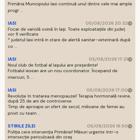
Primăria Municipiului Iasi continuă unul dintre cele mai ample
progr ...
IASI
05/08/2026 20:32
Focar de variolă ovină în Iași. Toate exploatațiile din județ
vor fi verificate
* judetul Iasi intră in stare de alertă sanitar-veterinară după
co ...
IASI
05/08/2026 17:21
Noul club de fotbal al Iașului are președinte!
Fotbalul iesean are un nou coordonator. Începand de
miercuri, 5 ...
IASI
05/08/2026 17:00
Revoluție în tratarea menopauzei! Terapia hormonală revine,
după 25 de ani de controverse
Timp de aproape un sfert de secol, milioane de femei au
privit cu team ...
STIRILE ZILEI
05/08/2026 16:50
Poliția cere intervenția Primăriei! Măsuri urgente într-o
intersecție periculoasă din oraș