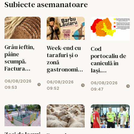
Subiecte asemanatoare
Grâu ieftin,
Week-end cu
Cod
pâine
tarafuri și o
portocaliu de
scumpă.
zonă
caniculă în
Factura
gastronomică
Iași.
ascunsă
spectaculoasă
Temperaturile
06/08/2026
dintre câmp
06/08/2026
06/08/2026
urcă la 38 de
09:53
09:52
și rafturile
09:47
grade,
Iașului
urmează o
noapte
tropicală