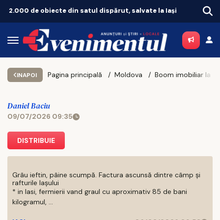
l dispărut, salvate la Iași
Pagina principală
Moldova
INAPOI
Daniel Baciu
09/07/2026 09:35
DISTRIBUIE
Grâu ieftin, pâine scumpă. Factura ascunsă dintre câmp și
rafturile Iașului
* in Iasi, fermierii vand graul cu aproximativ 85 de bani
kilogramul, ...