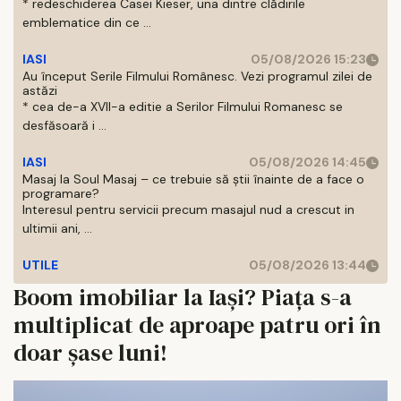
* redeschiderea Casei Kieser, una dintre clădirile
emblematice din ce ...
IASI
05/08/2026 15:23
Au început Serile Filmului Românesc. Vezi programul zilei de
astăzi
* cea de-a XVII-a editie a Serilor Filmului Romanesc se
desfăsoară i ...
IASI
05/08/2026 14:45
Masaj la Soul Masaj – ce trebuie să știi înainte de a face o
programare?
Interesul pentru servicii precum masajul nud a crescut in
ultimii ani, ...
UTILE
05/08/2026 13:44
Boom imobiliar la Iași? Piața s-a
multiplicat de aproape patru ori în
doar șase luni!