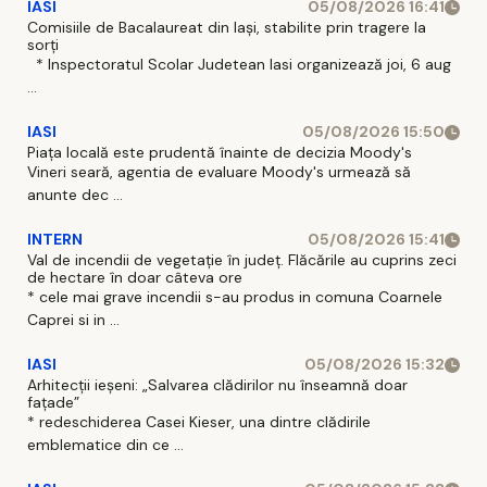
IASI
05/08/2026 16:41
Comisiile de Bacalaureat din Iași, stabilite prin tragere la
sorți
* Inspectoratul Scolar Judetean Iasi organizează joi, 6 aug
...
IASI
05/08/2026 15:50
Piața locală este prudentă înainte de decizia Moody's
Vineri seară, agentia de evaluare Moody's urmează să
anunte dec ...
INTERN
05/08/2026 15:41
Val de incendii de vegetație în județ. Flăcările au cuprins zeci
de hectare în doar câteva ore
* cele mai grave incendii s-au produs in comuna Coarnele
Caprei si in ...
IASI
05/08/2026 15:32
Arhitecții ieșeni: „Salvarea clădirilor nu înseamnă doar
fațade”
* redeschiderea Casei Kieser, una dintre clădirile
emblematice din ce ...