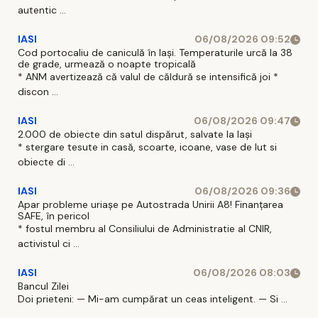
autentic ...
IASI
06/08/2026 09:52
Cod portocaliu de caniculă în Iași. Temperaturile urcă la 38
de grade, urmează o noapte tropicală
* ANM avertizează că valul de căldură se intensifică joi *
discon ...
IASI
06/08/2026 09:47
2.000 de obiecte din satul dispărut, salvate la Iași
* stergare tesute in casă, scoarte, icoane, vase de lut si
obiecte di ...
IASI
06/08/2026 09:36
Apar probleme uriașe pe Autostrada Unirii A8! Finanțarea
SAFE, în pericol
* fostul membru al Consiliului de Administratie al CNIR,
activistul ci ...
IASI
06/08/2026 08:03
Bancul Zilei
Doi prieteni: — Mi-am cumpărat un ceas inteligent. — Si ...