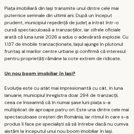
Piața imobiliară din Iași transmite unul dintre cele mai
puternice semnale din ultimii ani. După un început
prudent, municipiul reședință de județ a intrat într-o
cursă spectaculoasă a tranzacțiilor, iar cifrele oficiale
arată că luna iunie 2026 a adus o adevărată explozie. Cu
1.137 de imobile tranzacționate, Iașul ajunge în plutonul
fruntaș al marilor centre urbane și confirmă că interesul
pentru proprietăți rămâne la cote extrem de ridicate.
Un nou boom imobiliar în Iași?
Evoluția este cu atât mai impresionantă cu cât, în luna
ianuarie, municipiul înregistra doar 294 de tranzacții,
ceea ce înseamnă că în numai șase luni piața s-a
multiplicat de aproape patru ori. Este una dintre cele mai
spectaculoase creșteri din România, iar ritmul în care s-a
produs îi face pe specialiști să să întrebe dacă nu cumva
aistăm la începutul unui nou boom imobiliar în Iași.