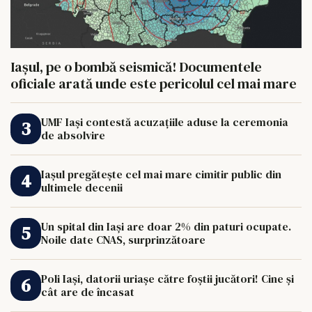
Iașul, pe o bombă seismică! Documentele
oficiale arată unde este pericolul cel mai mare
UMF Iași contestă acuzațiile aduse la ceremonia
de absolvire
Iașul pregătește cel mai mare cimitir public din
ultimele decenii
Un spital din Iași are doar 2% din paturi ocupate.
Noile date CNAS, surprinzătoare
Poli Iași, datorii uriașe către foștii jucători! Cine și
cât are de încasat