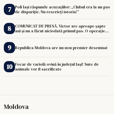
Poli Iași răspunde acuzațiilor: „Clubul era la un pas
de dispariție. Nu rescrieți istoria!”
COMUNICAT DE PRESĂ. Victor are aproape șapte
ani și nu a făcut niciodată primul pas. O operație
de 33.000 de euro îi poate schimba viața.
Republica Moldova are un nou premier desemnat
Focar de variolă ovină în județul Iași! Sute de
animale vor fi sacrificate
Moldova