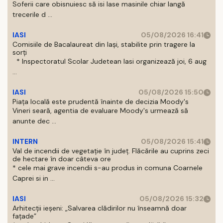
Soferii care obisnuiesc să isi lase masinile chiar langă
trecerile d ...
IASI
05/08/2026 16:41
Comisiile de Bacalaureat din Iași, stabilite prin tragere la
sorți
* Inspectoratul Scolar Judetean Iasi organizează joi, 6 aug
...
IASI
05/08/2026 15:50
Piața locală este prudentă înainte de decizia Moody's
Vineri seară, agentia de evaluare Moody's urmează să
anunte dec ...
INTERN
05/08/2026 15:41
Val de incendii de vegetație în județ. Flăcările au cuprins zeci
de hectare în doar câteva ore
* cele mai grave incendii s-au produs in comuna Coarnele
Caprei si in ...
IASI
05/08/2026 15:32
Arhitecții ieșeni: „Salvarea clădirilor nu înseamnă doar
fațade”