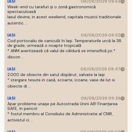
IASI
06/08/2026 09:53
Week-end cu tarafuri și o zonă gastronomică
spectaculoasă
Iasul devine, in acest weekend, capitala muzicii traditionale
autentic ...
IASI
06/08/2026 09:52
Cod portocaliu de caniculă în Iași. Temperaturile urcă la 38
de grade, urmează o noapte tropicală
* ANM avertizează că valul de căldură se intensifică joi *
discon ...
IASI
06/08/2026 09:47
2.000 de obiecte din satul dispărut, salvate la Iași
* stergare tesute in casă, scoarte, icoane, vase de lut si
obiecte di ...
IASI
06/08/2026 09:36
Apar probleme uriașe pe Autostrada Unirii A8! Finanțarea
SAFE, în pericol
* fostul membru al Consiliului de Administratie al CNIR,
activistul ci ...