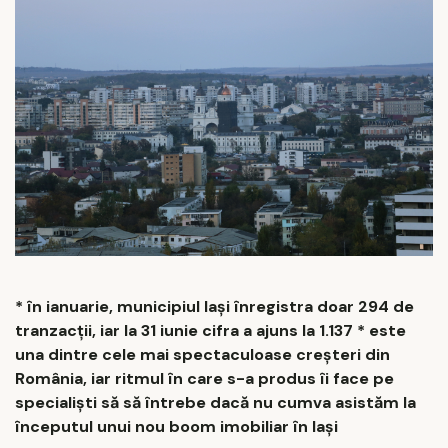
* în ianuarie, municipiul Iași înregistra doar 294 de
tranzacții, iar la 31 iunie cifra a ajuns la 1.137 * este
una dintre cele mai spectaculoase creșteri din
România, iar ritmul în care s-a produs îi face pe
specialiști să să întrebe dacă nu cumva asistăm la
începutul unui nou boom imobiliar în Iași