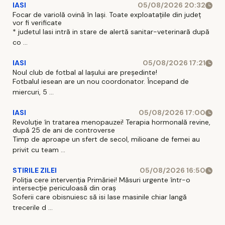
IASI
05/08/2026 20:32
Focar de variolă ovină în Iași. Toate exploatațiile din județ
vor fi verificate
* judetul Iasi intră in stare de alertă sanitar-veterinară după
co ...
IASI
05/08/2026 17:21
Noul club de fotbal al Iașului are președinte!
Fotbalul iesean are un nou coordonator. Începand de
miercuri, 5 ...
IASI
05/08/2026 17:00
Revoluție în tratarea menopauzei! Terapia hormonală revine,
după 25 de ani de controverse
Timp de aproape un sfert de secol, milioane de femei au
privit cu team ...
STIRILE ZILEI
05/08/2026 16:50
Poliția cere intervenția Primăriei! Măsuri urgente într-o
intersecție periculoasă din oraș
Soferii care obisnuiesc să isi lase masinile chiar langă
trecerile d ...