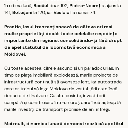
în ultima lună,
Bacăul
doar 192,
Piatra-Neamț
a ajuns la
141,
Botoșani
la 120, iar
Vasluiul
la numai 74.
Practic, Iașul tranzacționează de câteva ori mai
multe proprietăți decât toate celelalte reședințe
importante din regiune, consolidându-și fără drept
de apel statutul de locomotivă economică a
Moldovei.
Cu toate acestea, cifrele ascund și un paradox uriaș. În
timp ce piața imobiliară explodează, marile proiecte de
infrastructură continuă să avanseze lent, iar autostrada
care ar trebui să lege Moldova de vestul țării este încă
departe de finalizare. Cu alte cuvinte, investitorii
cumpără și construiesc într-un oraș care încă așteaptă
marile investiții de transport promise de ani întregi.
Mai mult, dinamica lunară demonstrează că apetitul