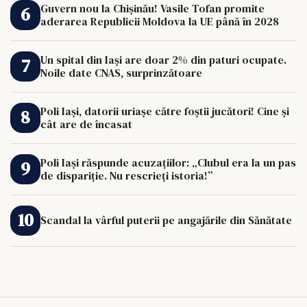
Guvern nou la Chișinău! Vasile Tofan promite
aderarea Republicii Moldova la UE până în 2028
Un spital din Iași are doar 2% din paturi ocupate.
Noile date CNAS, surprinzătoare
Poli Iași, datorii uriașe către foștii jucători! Cine și
cât are de încasat
Poli Iași răspunde acuzațiilor: „Clubul era la un pas
de dispariție. Nu rescrieți istoria!”
Scandal la vârful puterii pe angajările din Sănătate