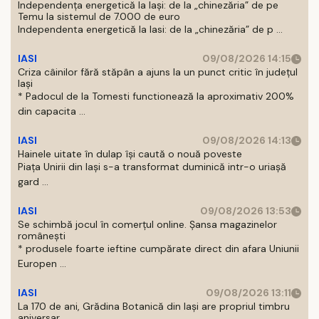
Independența energetică la Iași: de la „chinezăria” de pe
Temu la sistemul de 7.000 de euro
Independenta energetică la Iasi: de la „chinezăria” de p ...
IASI
09/08/2026 14:15
Criza câinilor fără stăpân a ajuns la un punct critic în județul
Iași
* Padocul de la Tomesti functionează la aproximativ 200%
din capacita ...
IASI
09/08/2026 14:13
Hainele uitate în dulap îşi caută o nouă poveste
Piaţa Unirii din Iaşi s-a transformat duminică intr-o uriaşă
gard ...
IASI
09/08/2026 13:53
Se schimbă jocul în comerțul online. Șansa magazinelor
românești
* produsele foarte ieftine cumpărate direct din afara Uniunii
Europen ...
IASI
09/08/2026 13:11
La 170 de ani, Grădina Botanică din Iași are propriul timbru
aniversar