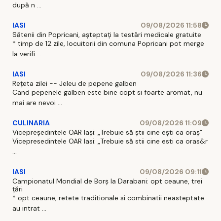
după n ...
IASI
09/08/2026 11:58
Sătenii din Popricani, așteptați la testări medicale gratuite
* timp de 12 zile, locuitorii din comuna Popricani pot merge
la verifi ...
IASI
09/08/2026 11:36
Rețeta zilei -- Jeleu de pepene galben
Cand pepenele galben este bine copt si foarte aromat, nu
mai are nevoi ...
CULINARIA
09/08/2026 11:09
Vicepreședintele OAR Iași: „Trebuie să știi cine ești ca oraș”
Vicepresedintele OAR Iasi: „Trebuie să stii cine esti ca oras&r
...
IASI
09/08/2026 09:11
Campionatul Mondial de Borș la Darabani: opt ceaune, trei
țări
* opt ceaune, retete traditionale si combinatii neasteptate
au intrat ...