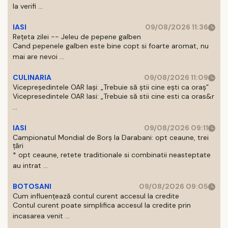
la verifi ...
IASI
09/08/2026 11:36
Rețeta zilei -- Jeleu de pepene galben
Cand pepenele galben este bine copt si foarte aromat, nu
mai are nevoi ...
CULINARIA
09/08/2026 11:09
Vicepreședintele OAR Iași: „Trebuie să știi cine ești ca oraș”
Vicepresedintele OAR Iasi: „Trebuie să stii cine esti ca oras&r
...
IASI
09/08/2026 09:11
Campionatul Mondial de Borș la Darabani: opt ceaune, trei
țări
* opt ceaune, retete traditionale si combinatii neasteptate
au intrat ...
BOTOSANI
09/08/2026 09:05
Cum influențează contul curent accesul la credite
Contul curent poate simplifica accesul la credite prin
incasarea venit ...