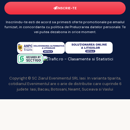
ÎNSCRIE-TE
Inscriindu-te esti de acord sa primesti oferte promotionale pe emailul
furnizat, in concordanta cu politica de Prelucrarea datelor personale. Te
vei putea dezabona in orice moment.
Copyright © SC Ziarul Evenimentul SRL Iasi. In varianta tiparita,
cotidianul Evenimentul are o arie de distributie care cuprinde 6
judete: Iasi, Bacau, Botosani, Neamt, Suceava si Vaslui