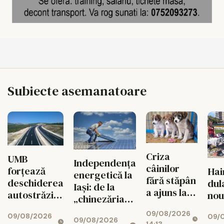
Subiecte asemanatoare
Criza
UMB
Independența
câinilor
forțează
Hai
energetică la
fără stăpân
deschiderea
dul
Iași: de la
a ajuns la
autostrăzii
nou
„chinezăria”
un punct
de la Adjud
de pe Temu la
09/08/2026
critic în
09/08/2026
09/0
la Bacău
09/08/2026
sistemul de