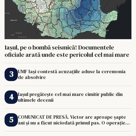
Iașul, pe o bombă seismică! Documentele
oficiale arată unde este pericolul cel mai mare
UMF Iași contestă acuzațiile aduse la ceremonia
de absolvire
Iașul pregătește cel mai mare cimitir public din
ultimele decenii
COMUNICAT DE PRESĂ. Victor are aproape șapte
ani și nu a făcut niciodată primul pas. O operație
de 33.000 de euro îi poate schimba viața.