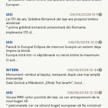
Europen ...
IASI
09/08/2026 13:11
La 170 de ani, Grădina Botanică din Iași are propriul timbru
aniversar
* prima grădină botanică universitară din Romania
implineste 170 d ...
IASI
09/08/2026 13:01
Panică în Europa! Eclipsa de miercuri lovește un sistem deja
împins la limită
Europa intră intr-o săptămană cu nervii intinsi la maximum.
O ecli ...
INTERN
09/08/2026 12:44
Monument-simbol al Iaşului, restaurat după cea mai amplă
intervenţie
Sala Gotică a Mănăstirii „Sfinţii Trei Ierarhi”, locul ...
IASI
09/08/2026 12:30
Vocea IMM-urilor pornită din Iași: ce cer antreprenorii de la
noul buget UE
* patronatele cer ca viitorul buget european să fie construit