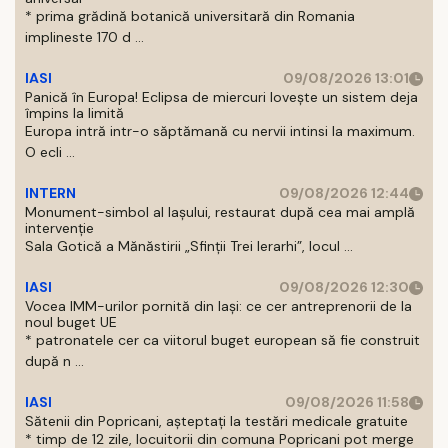
* prima grădină botanică universitară din Romania
implineste 170 d ...
IASI
09/08/2026 13:01
Panică în Europa! Eclipsa de miercuri lovește un sistem deja
împins la limită
Europa intră intr-o săptămană cu nervii intinsi la maximum.
O ecli ...
INTERN
09/08/2026 12:44
Monument-simbol al Iaşului, restaurat după cea mai amplă
intervenţie
Sala Gotică a Mănăstirii „Sfinţii Trei Ierarhi”, locul ...
IASI
09/08/2026 12:30
Vocea IMM-urilor pornită din Iași: ce cer antreprenorii de la
noul buget UE
* patronatele cer ca viitorul buget european să fie construit
după n ...
IASI
09/08/2026 11:58
Sătenii din Popricani, așteptați la testări medicale gratuite
* timp de 12 zile, locuitorii din comuna Popricani pot merge