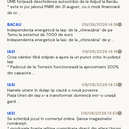
UMB forțează deschiderea autostrăzii de la Adjud la Bacău
* este in joc jalonul PNRR din 31 august, cu o miză financiară
de or ...
BACAU
09/08/2026 14:16
Independența energetică la Iași: de la „chinezăria” de pe
Temu la sistemul de 7.000 de euro
Independenta energetică la Iasi: de la „chinezăria” de p ...
IASI
09/08/2026 14:15
Criza câinilor fără stăpân a ajuns la un punct critic în județul
Iași
* Padocul de la Tomesti functionează la aproximativ 200%
din capacita ...
IASI
09/08/2026 14:13
Hainele uitate în dulap îşi caută o nouă poveste
Piaţa Unirii din Iaşi s-a transformat duminică intr-o uriaşă
gard ...
IASI
09/08/2026 13:53
Se schimbă jocul în comerțul online. Șansa magazinelor
românești
* produsele foarte ieftine cumpărate direct din afara Uniunii