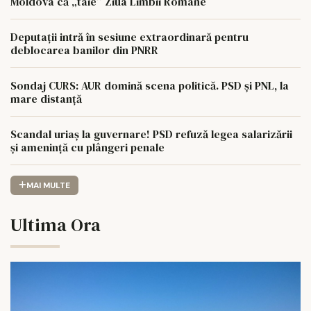
Moldova că „taie” Ziua Limbii Române
Deputații intră în sesiune extraordinară pentru
deblocarea banilor din PNRR
Sondaj CURS: AUR domină scena politică. PSD și PNL, la
mare distanță
Scandal uriaș la guvernare! PSD refuză legea salarizării
și amenință cu plângeri penale
MAI MULTE
Ultima Ora