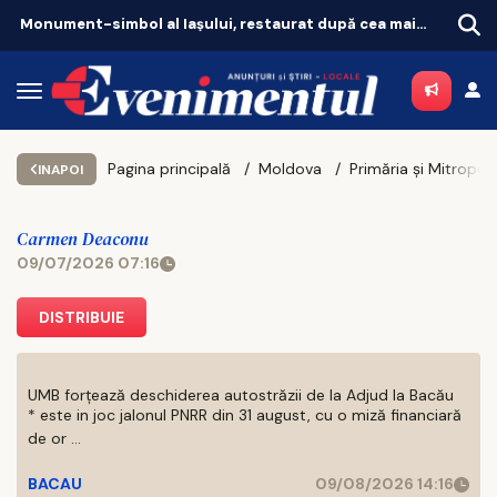
Monument-simbol al Iaşului, restaurat după cea mai amplă intervenţie
Pagina principală
Moldova
INAPOI
Carmen Deaconu
09/07/2026 07:16
DISTRIBUIE
UMB forțează deschiderea autostrăzii de la Adjud la Bacău
* este in joc jalonul PNRR din 31 august, cu o miză financiară
de or ...
BACAU
09/08/2026 14:16