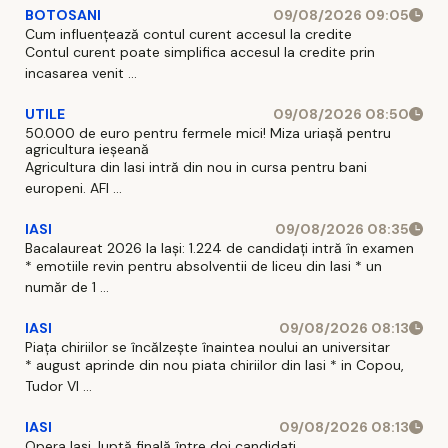
BOTOSANI
09/08/2026 09:05
Cum influențează contul curent accesul la credite
Contul curent poate simplifica accesul la credite prin
incasarea venit ...
UTILE
09/08/2026 08:50
50.000 de euro pentru fermele mici! Miza uriașă pentru
agricultura ieșeană
Agricultura din Iasi intră din nou in cursa pentru bani
europeni. AFI ...
IASI
09/08/2026 08:35
Bacalaureat 2026 la Iași: 1.224 de candidați intră în examen
* emotiile revin pentru absolventii de liceu din Iasi * un
număr de 1 ...
IASI
09/08/2026 08:13
Piața chiriilor se încălzește înaintea noului an universitar
* august aprinde din nou piata chiriilor din Iasi * in Copou,
Tudor Vl ...
IASI
09/08/2026 08:13
Opera Iași, luptă finală între doi candidați