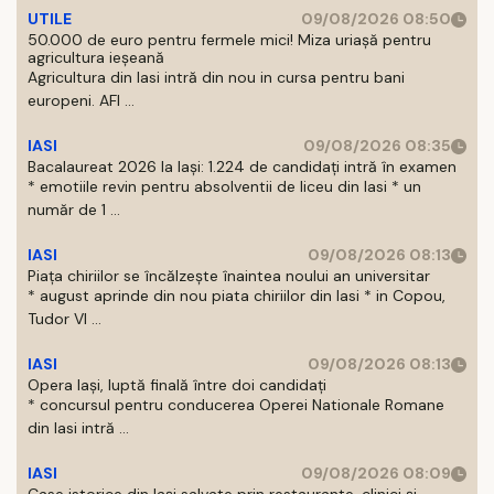
UTILE
09/08/2026 08:50
50.000 de euro pentru fermele mici! Miza uriașă pentru
agricultura ieșeană
Agricultura din Iasi intră din nou in cursa pentru bani
europeni. AFI ...
IASI
09/08/2026 08:35
Bacalaureat 2026 la Iași: 1.224 de candidați intră în examen
* emotiile revin pentru absolventii de liceu din Iasi * un
număr de 1 ...
IASI
09/08/2026 08:13
Piața chiriilor se încălzește înaintea noului an universitar
* august aprinde din nou piata chiriilor din Iasi * in Copou,
Tudor Vl ...
IASI
09/08/2026 08:13
Opera Iași, luptă finală între doi candidați
* concursul pentru conducerea Operei Nationale Romane
din Iasi intră ...
IASI
09/08/2026 08:09