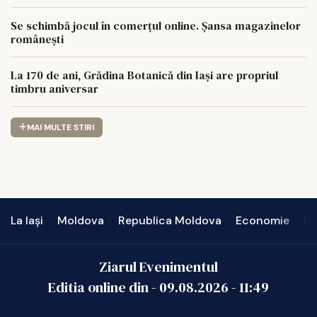
Se schimbă jocul în comerțul online. Șansa magazinelor
românești
La 170 de ani, Grădina Botanică din Iași are propriul
timbru aniversar
MAI MULTE STIRI
La Iași
Moldova
Republica Moldova
Economie
In
Ziarul Evenimentul
Editia online din -
09.08.2026
-
11:49