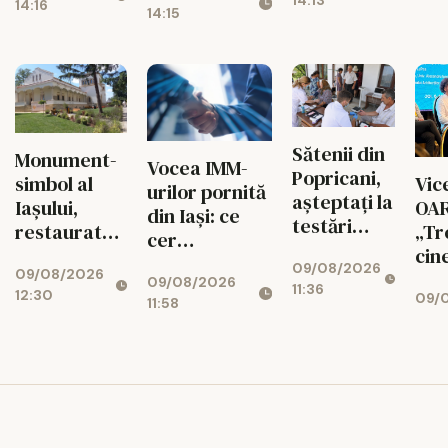
14:13
județul Iași
14:16
14:15
7.000 de euro
Sătenii din
Monument-
Vocea IMM-
Popricani,
simbol al
Vic
urilor pornită
așteptați la
Iaşului,
OAR
din Iași: ce
testări
restaurat
„Tre
cer
medicale
după cea
cin
antreprenorii
09/08/2026
gratuite
09/08/2026
mai amplă
09/08/2026
de la noul
11:36
12:30
09/0
intervenţie
11:58
buget UE