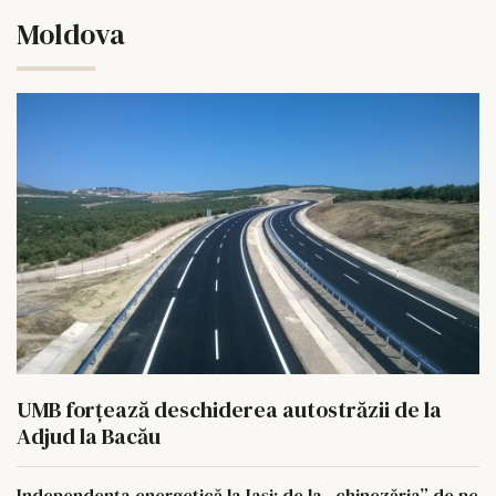
Moldova
UMB forțează deschiderea autostrăzii de la
Adjud la Bacău
Independența energetică la Iași: de la „chinezăria” de pe