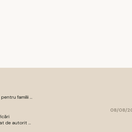
ntru familii ...
08/08/20
icări
 de autorit ...