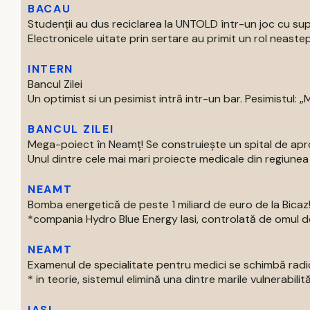
BACAU
Studenții au dus reciclarea la UNTOLD într-un joc cu supe
Electronicele uitate prin sertare au primit un rol neastep
INTERN
Bancul Zilei
Un optimist si un pesimist intră intr-un bar. Pesimistul: „Ma
BANCUL ZILEI
Mega-poiect în Neamț! Se construiește un spital de aproa
Unul dintre cele mai mari proiecte medicale din regiunea M
NEAMT
Bomba energetică de peste 1 miliard de euro de la Bic
*compania Hydro Blue Energy Iasi, controlată de omul de af
NEAMT
Examenul de specialitate pentru medici se schimbă radi
* in teorie, sistemul elimină una dintre marile vulnerabilităti
IASI