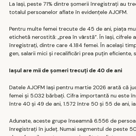
La Iași, peste 71% dintre șomerii înregistrați au t
totalul persoanelor aflate în evidențele AJOFM.
Pentru multe femei trecute de 45 de ani, piața mu
etichetă nerostită: „prea în vârstă”. În Iași, cifrel
înregistrați, dintre care 4.184 femei. În același ti
gen, salarii mici și recalificări prea puțin eficient
Iașul are mii de șomeri trecuți de 40 de ani
Datele AJOFM Iași pentru martie 2026 arată că jude
femei și 5.032 bărbați. Cifra importantă nu este î
între 40 și 49 de ani, 1.572 între 50 și 55 de ani, 
Adunate, aceste grupe înseamnă 6.556 de persoane
înregistrați în județ. Numai segmentul de peste 50