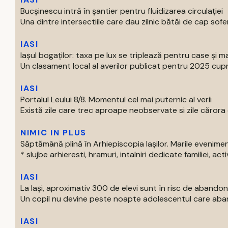
Bucșinescu intră în șantier pentru fluidizarea circulației
Una dintre intersectiile care dau zilnic bătăi de cap soferil
IASI
Iașul bogaților: taxa pe lux se triplează pentru case și ma
Un clasament local al averilor publicat pentru 2025 cupri
IASI
Portalul Leului 8/8. Momentul cel mai puternic al verii
Există zile care trec aproape neobservate si zile cărora o
NIMIC IN PLUS
Săptămână plină în Arhiepiscopia Iașilor. Marile evenim
* slujbe arhieresti, hramuri, intalniri dedicate familiei, activi
IASI
La Iași, aproximativ 300 de elevi sunt în risc de abandon
Un copil nu devine peste noapte adolescentul care aban
IASI