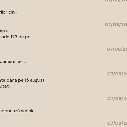
or din ...
07/08/20
șini
nde 173 de po ...
07/08/20
amenii le- ...
07/08/2
ente până pe 15 august
tăti ...
07/08/2
donează scoala ...
07/08/2