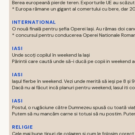
Berea europeană pierde teren. Exporturile UE au scăzut
* Europa rămane un gigant al comertului cu bere, dar 202
INTERNATIONAL
O nouă finală pentru șefia Operei Iași. Au rămas doi can
* concursul pentru conducerea Operei Nationale Romane d
IASI
Unde scoți copilul în weekend la Iași
Părintii care caută unde să-i ducă pe copii in weekend au
IASI
Iașul fierbe în weekend. Vezi unde merită să ieși pe 8 și 
Dacă nu ai făcut incă planuri pentru weekend, Iasul iti com
IASI
Postul, o rugăciune către Dumnezeu spusă cu toată via
Putem să nu mancăm carne si totusi să nu postim. Putem 
RELIGIE
Cele mai bune tipuri de colagen și cum le folosim corect