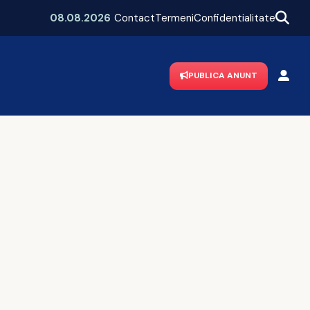
Mega-poiect în Neamț! Se construiește un spital de aproape 1,7 miliarde de lei, cu 469 de paturi
08.08.2026
Contact
Termeni
Confidentialitate
PUBLICA ANUNT