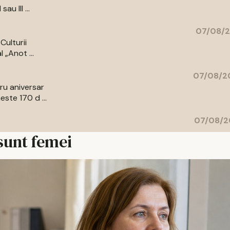
au III ...
07/08/2
Culturii
 „Anot ...
07/08/20
bru aniversar
ste 170 d ...
07/08/2
 sunt femei