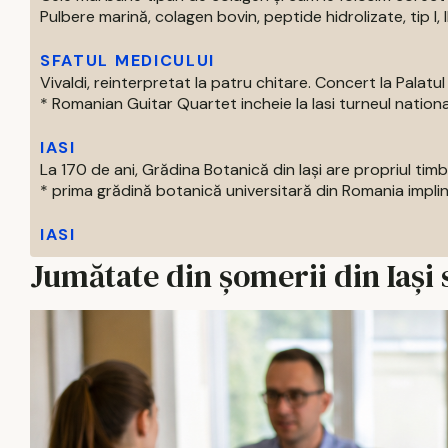
Pulbere marină, colagen bovin, peptide hidrolizate, tip I, II s
SFATUL MEDICULUI
Vivaldi, reinterpretat la patru chitare. Concert la Palatul 
* Romanian Guitar Quartet incheie la Iasi turneul national
IASI
La 170 de ani, Grădina Botanică din Iași are propriul tim
* prima grădină botanică universitară din Romania impline
IASI
Jumătate din șomerii din Iași