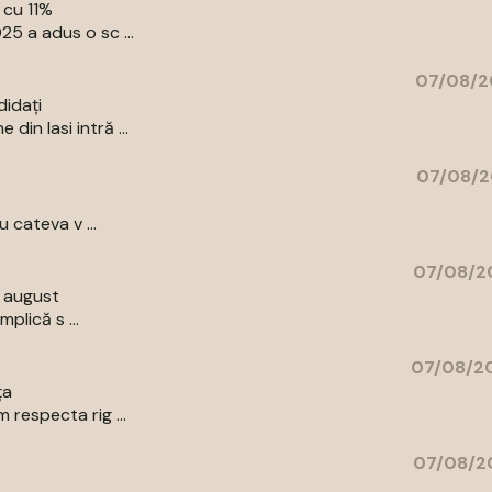
 cu 11%
5 a adus o sc ...
07/08/2
didați
in Iasi intră ...
07/08/2
 cateva v ...
07/08/20
9 august
plică s ...
07/08/20
ța
respecta rig ...
07/08/20