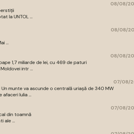
08/08/20
rstiții
tat la UNTOL ...
08/08/20
i ...
08/08/20
pe 1,7 miliarde de lei, cu 469 de paturi
oldovei intr ...
07/08/2
az! Un munte va ascunde o centrală uriașă de 340 MW
aceri Iulia ...
07/08/20
cal din toamnă
 ale ...
07/08/20