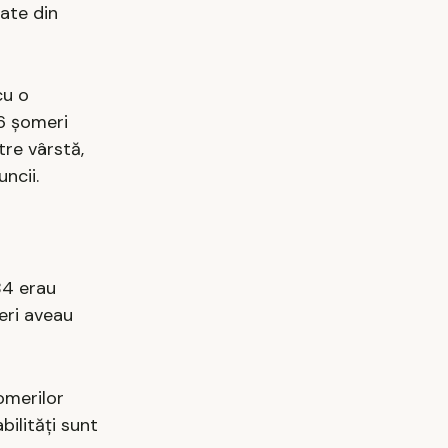
tate din
cu o
16 șomeri
tre vârstă,
ncii.
84 erau
eri aveau
omerilor
ilități sunt