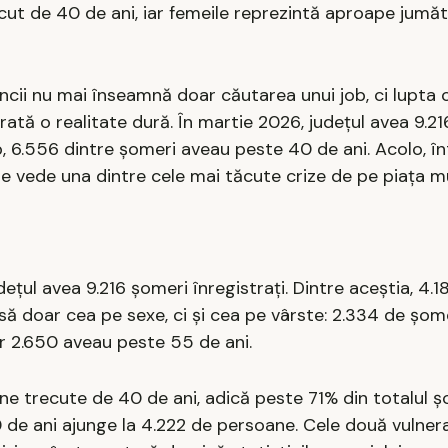
recut de 40 de ani, iar femeile reprezintă aproape jumă
ncii nu mai înseamnă doar căutarea unui job, ci lupta 
e arată o realitate dură. În martie 2026, județul avea 9.2
mp, 6.556 dintre șomeri aveau peste 40 de ani. Acolo, în
e, se vede una dintre cele mai tăcute crize de pe piața mu
țul avea 9.216 șomeri înregistrați. Dintre aceștia, 4.1
nsă doar cea pe sexe, ci și cea pe vârste: 2.334 de șom
iar 2.650 aveau peste 55 de ani.
 trecute de 40 de ani, adică peste 71% din totalul ș
 de ani ajunge la 4.222 de persoane. Cele două vulnerab