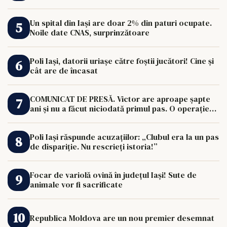
Un spital din Iași are doar 2% din paturi ocupate.
Noile date CNAS, surprinzătoare
Poli Iași, datorii uriașe către foștii jucători! Cine și
cât are de încasat
COMUNICAT DE PRESĂ. Victor are aproape șapte
ani și nu a făcut niciodată primul pas. O operație
de 33.000 de euro îi poate schimba viața.
Poli Iași răspunde acuzațiilor: „Clubul era la un pas
de dispariție. Nu rescrieți istoria!”
Focar de variolă ovină în județul Iași! Sute de
animale vor fi sacrificate
Republica Moldova are un nou premier desemnat