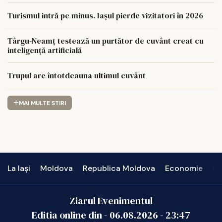
Turismul intră pe minus. Iașul pierde vizitatori în 2026
Târgu-Neamț testează un purtător de cuvânt creat cu
inteligență artificială
Trupul are întotdeauna ultimul cuvânt
MAI MULTE STIRI
La Iași
Moldova
Republica Moldova
Economie
In
Ziarul Evenimentul
Editia online din -
06.08.2026
-
23:47