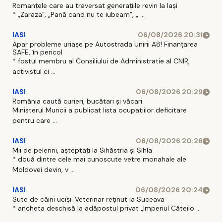
Romanțele care au traversat generațiile revin la Iași
* „Zaraza”, „Pană cand nu te iubeam”, „ ...
IASI
06/08/2026 20:31
Apar probleme uriașe pe Autostrada Unirii A8! Finanțarea
SAFE, în pericol
* fostul membru al Consiliului de Administratie al CNIR,
activistul ci ...
IASI
06/08/2026 20:29
România caută curieri, bucătari și văcari
Ministerul Muncii a publicat lista ocupatiilor deficitare
pentru care ...
IASI
06/08/2026 20:26
Mii de pelerini, așteptați la Sihăstria și Sihla
* două dintre cele mai cunoscute vetre monahale ale
Moldovei devin, v ...
IASI
06/08/2026 20:24
Sute de câini uciși. Veterinar reținut la Suceava
* ancheta deschisă la adăpostul privat „Imperiul Căteilo ...