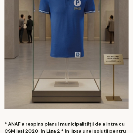
* ANAF a respins planul municipalității de a intra cu
CSM Iași 2020 în Liga 2 * în lipsa unei soluții pentru