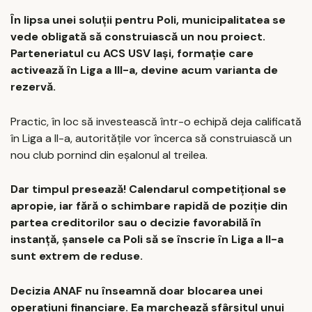
În lipsa unei soluții pentru Poli, municipalitatea se
vede obligată să construiască un nou proiect.
Parteneriatul cu ACS USV Iași, formație care
activează în Liga a III-a, devine acum varianta de
rezervă.
Practic, în loc să investească într-o echipă deja calificată
în Liga a II-a, autoritățile vor încerca să construiască un
nou club pornind din eșalonul al treilea.
Dar timpul presează! Calendarul competițional se
apropie, iar fără o schimbare rapidă de poziție din
partea creditorilor sau o decizie favorabilă în
instanță, șansele ca Poli să se înscrie în Liga a II-a
sunt extrem de reduse.
Decizia ANAF nu înseamnă doar blocarea unei
operațiuni financiare. Ea marchează sfârșitul unui