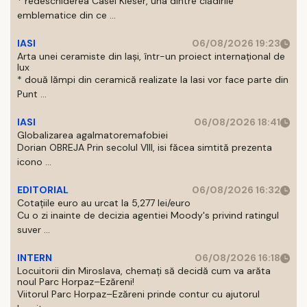
* redeschiderea Casei Kieser, una dintre clădirile
emblematice din ce ...
IASI
06/08/2026 19:23
Arta unei ceramiste din Iași, într-un proiect internațional de
lux
* două lămpi din ceramică realizate la Iasi vor face parte din
Punt ...
IASI
06/08/2026 18:41
Globalizarea agalmatoremafobiei
Dorian OBREJA Prin secolul VIII, isi făcea simtită prezenta
icono ...
EDITORIAL
06/08/2026 16:32
Cotațiile euro au urcat la 5,277 lei/euro
Cu o zi inainte de decizia agentiei Moody's privind ratingul
suver ...
INTERN
06/08/2026 16:18
Locuitorii din Miroslava, chemați să decidă cum va arăta
noul Parc Horpaz–Ezăreni!
Viitorul Parc Horpaz–Ezăreni prinde contur cu ajutorul