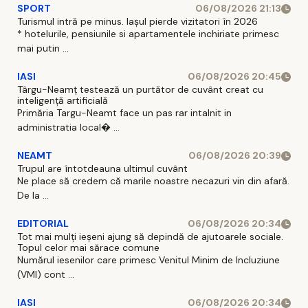
SPORT
06/08/2026 21:13
Turismul intră pe minus. Iașul pierde vizitatori în 2026
* hotelurile, pensiunile si apartamentele inchiriate primesc
mai putin ...
IASI
06/08/2026 20:45
Târgu-Neamț testează un purtător de cuvânt creat cu
inteligență artificială
Primăria Targu-Neamt face un pas rar intalnit in
administratia local� ...
NEAMT
06/08/2026 20:39
Trupul are întotdeauna ultimul cuvânt
Ne place să credem că marile noastre necazuri vin din afară.
De la ...
EDITORIAL
06/08/2026 20:34
Tot mai mulți ieșeni ajung să depindă de ajutoarele sociale.
Topul celor mai sărace comune
Numărul iesenilor care primesc Venitul Minim de Incluziune
(VMI) cont ...
IASI
06/08/2026 20:34