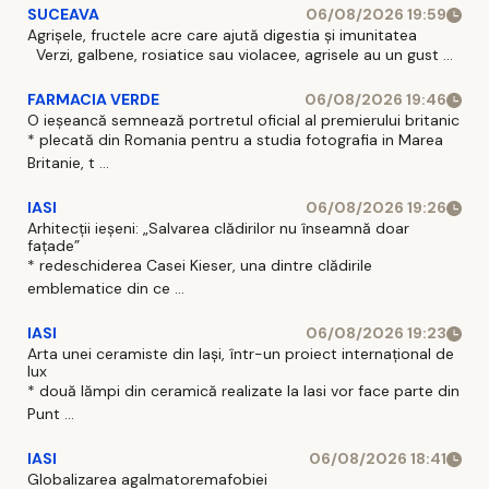
SUCEAVA
06/08/2026 19:59
Agrișele, fructele acre care ajută digestia și imunitatea
Verzi, galbene, rosiatice sau violacee, agrisele au un gust ...
FARMACIA VERDE
06/08/2026 19:46
O ieșeancă semnează portretul oficial al premierului britanic
* plecată din Romania pentru a studia fotografia in Marea
Britanie, t ...
IASI
06/08/2026 19:26
Arhitecții ieșeni: „Salvarea clădirilor nu înseamnă doar
fațade”
* redeschiderea Casei Kieser, una dintre clădirile
emblematice din ce ...
IASI
06/08/2026 19:23
Arta unei ceramiste din Iași, într-un proiect internațional de
lux
* două lămpi din ceramică realizate la Iasi vor face parte din
Punt ...
IASI
06/08/2026 18:41
Globalizarea agalmatoremafobiei