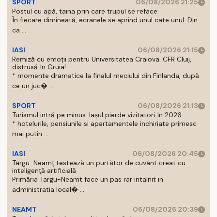
SPORT
06/08/2026 21:25
Postul cu apă, taina prin care trupul se reface
În fiecare dimineată, ecranele se aprind unul cate unul. Din
ca ...
IASI
06/08/2026 21:15
Remiză cu emoții pentru Universitatea Craiova. CFR Cluij,
distrusă în Gruia!
* momente dramatice la finalul meciului din Finlanda, după
ce un juc� ...
SPORT
06/08/2026 21:13
Turismul intră pe minus. Iașul pierde vizitatori în 2026
* hotelurile, pensiunile si apartamentele inchiriate primesc
mai putin ...
IASI
06/08/2026 20:45
Târgu-Neamț testează un purtător de cuvânt creat cu
inteligență artificială
Primăria Targu-Neamt face un pas rar intalnit in
administratia local� ...
NEAMT
06/08/2026 20:39