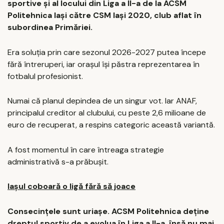
sportive și al locului din Liga a II-a de la ACSM
Politehnica Iași către CSM Iași 2020, club aflat în
subordinea Primăriei.
Era soluția prin care sezonul 2026-2027 putea începe
fără întreruperi, iar orașul își păstra reprezentarea în
fotbalul profesionist.
Numai că planul depindea de un singur vot. Iar ANAF,
principalul creditor al clubului, cu peste 2,6 milioane de
euro de recuperat, a respins categoric această variantă.
A fost momentul în care întreaga strategie
administrativă s-a prăbușit.
Iașul coboară o ligă fără să joace
Consecințele sunt uriașe. ACSM Politehnica deține
dreptul sportiv de a evolua în Liga a II-a, însă nu mai