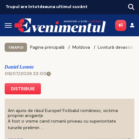
Tot mai mulți ieșeni ajung să depindă de ajutoarele sociale. Topul celor mai sărace comune
Pagina principală
Moldova
INAPOI
Daniel Leonte
09/07/2026 22:00
DISTRIBUIE
Am ajuns de râsul Europei! Fotbalul românesc, victima
propriei aroganțe
A fost o vreme cand romanii priveau cu superioritate
tururile prelimin ...