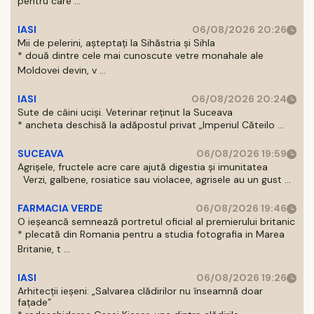
pentru care ...
IASI
06/08/2026 20:26
Mii de pelerini, așteptați la Sihăstria și Sihla
* două dintre cele mai cunoscute vetre monahale ale
Moldovei devin, v ...
IASI
06/08/2026 20:24
Sute de câini uciși. Veterinar reținut la Suceava
* ancheta deschisă la adăpostul privat „Imperiul Căteilo ...
SUCEAVA
06/08/2026 19:59
Agrișele, fructele acre care ajută digestia și imunitatea
Verzi, galbene, rosiatice sau violacee, agrisele au un gust ...
FARMACIA VERDE
06/08/2026 19:46
O ieșeancă semnează portretul oficial al premierului britanic
* plecată din Romania pentru a studia fotografia in Marea
Britanie, t ...
IASI
06/08/2026 19:26
Arhitecții ieșeni: „Salvarea clădirilor nu înseamnă doar
fațade”