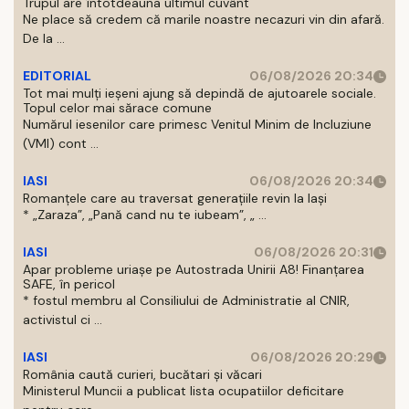
Trupul are întotdeauna ultimul cuvânt
Ne place să credem că marile noastre necazuri vin din afară.
De la ...
EDITORIAL
06/08/2026 20:34
Tot mai mulți ieșeni ajung să depindă de ajutoarele sociale.
Topul celor mai sărace comune
Numărul iesenilor care primesc Venitul Minim de Incluziune
(VMI) cont ...
IASI
06/08/2026 20:34
Romanțele care au traversat generațiile revin la Iași
* „Zaraza”, „Pană cand nu te iubeam”, „ ...
IASI
06/08/2026 20:31
Apar probleme uriașe pe Autostrada Unirii A8! Finanțarea
SAFE, în pericol
* fostul membru al Consiliului de Administratie al CNIR,
activistul ci ...
IASI
06/08/2026 20:29
România caută curieri, bucătari și văcari
Ministerul Muncii a publicat lista ocupatiilor deficitare