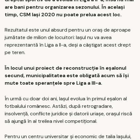
are bani pentru organizarea sezonului. În același
timp, CSM Iași 2020 nu poate prelua acest loc.
Rezultatul este unul absurd pentru un oraș de aproape
jumătate de milion de locuitori: Iașul nu va avea
reprezentantă în Liga a II-a, deși a câștigat acest drept
pe teren.
În locul unui proiect de reconstrucție în eșalonul
secund, municipalitatea este obligată acum să își
mute toate speranțele spre Liga a III-a.
În urmă cu doar doi ani, Iașul evolua în primul eșalon al
fotbalului românesc. Astăzi, după retrogradare,
insolvență, conflicte juridice și datorii uriașe, orașul riscă
să ajungă în al treilea nivel competițional.
Pentru un centru universitar și economic de talia Iașului,