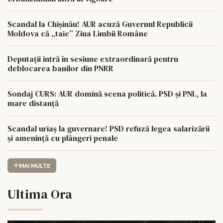
Scandal la Chișinău! AUR acuză Guvernul Republicii
Moldova că „taie” Ziua Limbii Române
Deputații intră în sesiune extraordinară pentru
deblocarea banilor din PNRR
Sondaj CURS: AUR domină scena politică. PSD și PNL, la
mare distanță
Scandal uriaș la guvernare! PSD refuză legea salarizării
și amenință cu plângeri penale
MAI MULTE
Ultima Ora