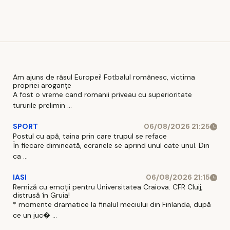
Am ajuns de râsul Europei! Fotbalul românesc, victima
propriei aroganțe
A fost o vreme cand romanii priveau cu superioritate
tururile prelimin ...
SPORT
06/08/2026 21:25
Postul cu apă, taina prin care trupul se reface
În fiecare dimineată, ecranele se aprind unul cate unul. Din
ca ...
IASI
06/08/2026 21:15
Remiză cu emoții pentru Universitatea Craiova. CFR Cluij,
distrusă în Gruia!
* momente dramatice la finalul meciului din Finlanda, după
ce un juc� ...