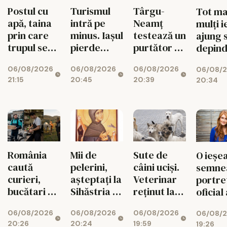
Postul cu
Turismul
Târgu-
Tot ma
apă, taina
intră pe
Neamț
mulți i
prin care
minus. Iașul
testează un
ajung 
trupul se
pierde
purtător de
depind
reface
vizitatori în
cuvânt
ajutoa
06/08/2026
06/08/2026
06/08/2026
06/08/
2026
creat cu
sociale
21:15
20:45
20:39
20:34
inteligență
Topul 
artificială
mai să
comun
România
Mii de
Sute de
O ieșe
caută
pelerini,
câini uciși.
semne
curieri,
așteptați la
Veterinar
portre
bucătari și
Sihăstria și
reținut la
oficial 
văcari
Sihla
Suceava
premie
06/08/2026
06/08/2026
06/08/2026
06/08/
britan
20:26
20:24
19:59
19:26