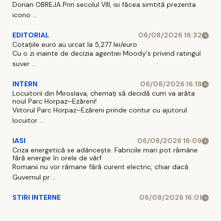
Dorian OBREJA Prin secolul VIII, isi făcea simtită prezenta
icono ...
EDITORIAL
06/08/2026 16:32
Cotațiile euro au urcat la 5,277 lei/euro
Cu o zi inainte de decizia agentiei Moody's privind ratingul
suver ...
INTERN
06/08/2026 16:18
Locuitorii din Miroslava, chemați să decidă cum va arăta
noul Parc Horpaz–Ezăreni!
Viitorul Parc Horpaz–Ezăreni prinde contur cu ajutorul
locuitor ...
IASI
06/08/2026 16:09
Criza energetică se adâncește. Fabricile mari pot rămâne
fără energie în orele de vârf
Romanii nu vor rămane fără curent electric, chiar dacă
Guvernul pr ...
STIRI INTERNE
06/08/2026 16:01