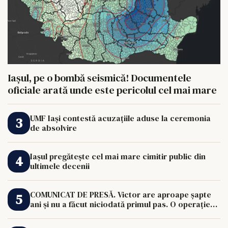
Iașul, pe o bombă seismică! Documentele
oficiale arată unde este pericolul cel mai mare
UMF Iași contestă acuzațiile aduse la ceremonia
de absolvire
Iașul pregătește cel mai mare cimitir public din
ultimele decenii
COMUNICAT DE PRESĂ. Victor are aproape șapte
ani și nu a făcut niciodată primul pas. O operație
de 33.000 de euro îi poate schimba viața.