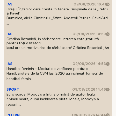
IASI
09/08/2026 16:41
Orașul Îngerilor care crește în tăcere. Suspinele de la „Petru
și Pavel”
Duminica, aleile Cimitirului „Sfintii Apostoli Petru si Pavel&rd
...
IASI
09/08/2026 14:59
Grădina Botanică, în sărbătoare. Intrarea este gratuită
pentru toți vizitatorii
Iasul are un motiv urias de sărbătoare! Grădina Botanică „An
...
IASI
09/08/2026 14:53
Handbal feminin - Meciuri de verificare pierdute
Handbalistele de la CSM Iasi 2020 au incheiat Turneul de
handbal femin ...
SPORT
09/08/2026 14:46
Euro scade. Moody’s a întins o mână de ajutor leului
* vineri seara, după inchiderea pietei locale, Moody’s a
reconf ...
INTERN
09/08/2026 14:44