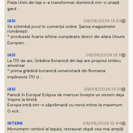
Piaţa Unirii din Iaşi s-a transformat duminică intr-o uriaşă
gard ...
IASI
09/08/2026 13:53
Se schimbă jocul în comerțul online. Șansa magazinelor
românești
* produsele foarte ieftine cumpărate direct din afara Uniunii
Europen ...
IASI
09/08/2026 13:11
La 170 de ani, Grădina Botanică din Iași are propriul timbru
aniversar
* prima grădină botanică universitară din Romania
implineste 170 d ...
IASI
09/08/2026 13:01
Panică în Europa! Eclipsa de miercuri lovește un sistem deja
împins la limită
Europa intră intr-o săptămană cu nervii intinsi la maximum.
O ecli ...
INTERN
09/08/2026 12:44
Monument-simbol al Iaşului, restaurat după cea mai amplă