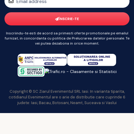
ÎNSCRIE-TE
Inscriindu-te esti de acord sa primesti oferte promotionale pe emailul
furnizat, in concordanta cu politica de Prelucrarea datelor personale. Te
vei putea dezabona in orice moment.
Copyright © SC Ziarul Evenimentul SRL Iasi. In varianta tiparita,
cotidianul Evenimentul are o arie de distributie care cuprinde 6
judete: Iasi, Bacau, Botosani, Neamt, Suceava si Vaslui