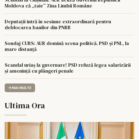
Moldova că „taie” Ziua Limbii Române
Deputații intră în sesiune extraordinară pentru
deblocarea banilor din PNRR
Sondaj CURS: AUR domină scena politică. PSD și PNL, la
mare distanță
Scandal uriaș la guvernare! PSD refuză legea salarizării
și amenință cu plângeri penale
MAI MULTE
Ultima Ora