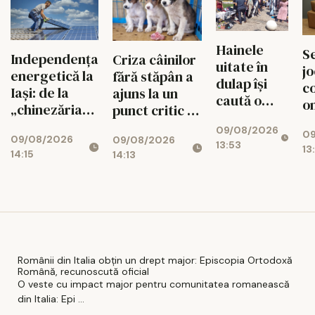
aiurea
Hainele
S
Independența
Criza câinilor
uitate în
jo
energetică la
fără stăpân a
dulap îşi
c
Iași: de la
ajuns la un
caută o
on
„chinezăria”
punct critic în
nouă
Ș
de pe Temu la
județul Iași
09/08/2026
poveste
09
m
09/08/2026
sistemul de
09/08/2026
13:53
13:
r
14:15
14:13
7.000 de euro
Românii din Italia obțin un drept major: Episcopia Ortodoxă
Română, recunoscută oficial
O veste cu impact major pentru comunitatea romanească
din Italia: Epi ...