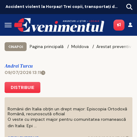
Accident violent la Horpaz! Trei copii, transportați de urgență la spital
Pagina principală
Moldova
INAPOI
Andrei Turcu
09/07/2026 13:11
DISTRIBUIE
Românii din Italia obțin un drept major: Episcopia Ortodoxă
Română, recunoscută oficial
O veste cu impact major pentru comunitatea romanească
din Italia: Epi ...