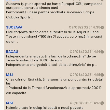
Suceava își pune sportul pe harta Europei! CSU, campioană
europeană pentru a cincea oară
Performantă uriasă pentru handbalul sucevean! Echipa
Clubului Sporti ...
SUCEAVA
09/08/2026 14:38
UMB forțează deschiderea autostrăzii de la Adjud la Bacău
* este in joc jalonul PNRR din 31 august, cu o miză financiară
de or ...
BACAU
09/08/2026 14:16
Independența energetică la Iași: de la „chinezăria” de pe
Temu la sistemul de 7.000 de euro
Independenta energetică la Iasi: de la „chinezăria” de p ...
IASI
09/08/2026 14:15
Criza câinilor fără stăpân a ajuns la un punct critic în județul
Iași
* Padocul de la Tomesti functionează la aproximativ 200%
din capacita ...
IASI
09/08/2026 14:13
Hainele uitate în dulap îşi caută o nouă poveste