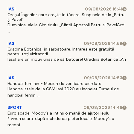
IASI
09/08/2026 16:41
Orașul Îngerilor care crește în tăcere. Suspinele de la „Petru
și Pavel”
Duminica, aleile Cimitirului „Sfintii Apostoli Petru si Pavel&rd
...
IASI
09/08/2026 14:59
Grădina Botanică, în sărbătoare. Intrarea este gratuită
pentru toți vizitatorii
Iasul are un motiv urias de sărbătoare! Grădina Botanică „An
...
IASI
09/08/2026 14:53
Handbal feminin - Meciuri de verificare pierdute
Handbalistele de la CSM Iasi 2020 au incheiat Turneul de
handbal femin ...
SPORT
09/08/2026 14:46
Euro scade. Moody’s a întins o mână de ajutor leului
* vineri seara, după inchiderea pietei locale, Moody’s a
reconf ...