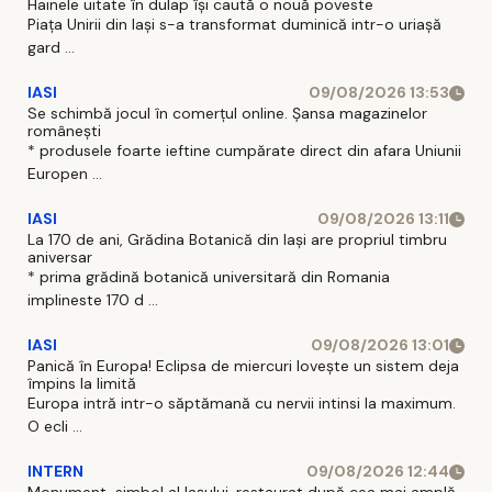
Hainele uitate în dulap îşi caută o nouă poveste
Piaţa Unirii din Iaşi s-a transformat duminică intr-o uriaşă
gard ...
IASI
09/08/2026 13:53
Se schimbă jocul în comerțul online. Șansa magazinelor
românești
* produsele foarte ieftine cumpărate direct din afara Uniunii
Europen ...
IASI
09/08/2026 13:11
La 170 de ani, Grădina Botanică din Iași are propriul timbru
aniversar
* prima grădină botanică universitară din Romania
implineste 170 d ...
IASI
09/08/2026 13:01
Panică în Europa! Eclipsa de miercuri lovește un sistem deja
împins la limită
Europa intră intr-o săptămană cu nervii intinsi la maximum.
O ecli ...
INTERN
09/08/2026 12:44