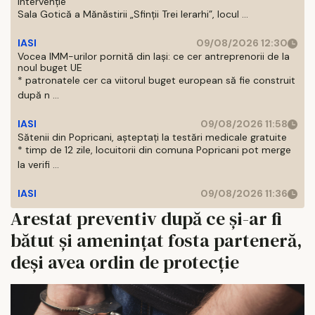
intervenţie
Sala Gotică a Mănăstirii „Sfinţii Trei Ierarhi”, locul ...
IASI
09/08/2026 12:30
Vocea IMM-urilor pornită din Iași: ce cer antreprenorii de la
noul buget UE
* patronatele cer ca viitorul buget european să fie construit
după n ...
IASI
09/08/2026 11:58
Sătenii din Popricani, așteptați la testări medicale gratuite
* timp de 12 zile, locuitorii din comuna Popricani pot merge
la verifi ...
IASI
09/08/2026 11:36
Arestat preventiv după ce și-ar fi
bătut și amenințat fosta parteneră,
deși avea ordin de protecție