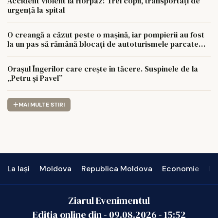
Accident violent la Horpaz! Trei copii, transportați de
urgență la spital
O creangă a căzut peste o mașină, iar pompierii au fost
la un pas să rămână blocați de autoturismele parcate
aiurea
Orașul Îngerilor care crește în tăcere. Suspinele de la
„Petru și Pavel”
MAI MULTE STIRI
La Iași
Moldova
Republica Moldova
Economie
In
Ziarul Evenimentul
Editia online din -
09.08.2026
-
15:52