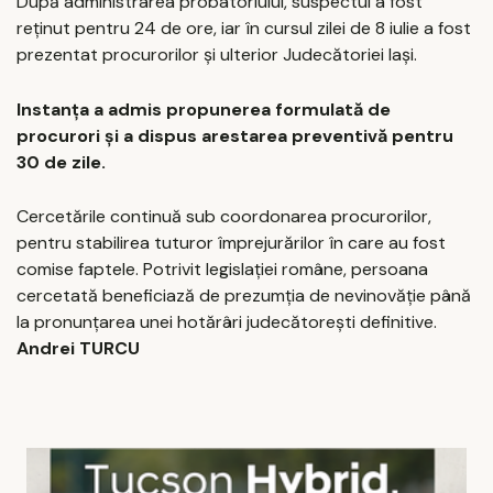
După administrarea probatoriului, suspectul a fost
reținut pentru 24 de ore, iar în cursul zilei de 8 iulie a fost
prezentat procurorilor și ulterior Judecătoriei Iași.
Instanța a admis propunerea formulată de
procurori și a dispus arestarea preventivă pentru
30 de zile.
Cercetările continuă sub coordonarea procurorilor,
pentru stabilirea tuturor împrejurărilor în care au fost
comise faptele. Potrivit legislației române, persoana
cercetată beneficiază de prezumția de nevinovăție până
la pronunțarea unei hotărâri judecătorești definitive.
Andrei TURCU