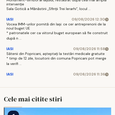
Monument-simbol al Iaşului, restaurat după cea mai amplă
intervenţie
Sala Gotică a Mănăstirii „Sfinţii Trei Ierarhi”, locul ...
IASI
09/08/2026 12:30
Vocea IMM-urilor pornită din Iași: ce cer antreprenorii de la
noul buget UE
* patronatele cer ca viitorul buget european să fie construit
după n ...
IASI
09/08/2026 11:58
Sătenii din Popricani, așteptați la testări medicale gratuite
* timp de 12 zile, locuitorii din comuna Popricani pot merge
la verifi ...
IASI
09/08/2026 11:36
Cele mai citite stiri