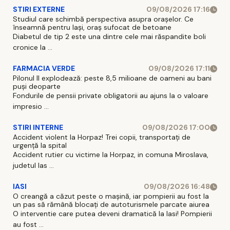
STIRI EXTERNE
09/08/2026 17:16
Studiul care schimbă perspectiva asupra orașelor. Ce
înseamnă pentru Iași, oraș sufocat de betoane
Diabetul de tip 2 este una dintre cele mai răspandite boli
cronice la ...
FARMACIA VERDE
09/08/2026 17:11
Pilonul II explodează: peste 8,5 milioane de oameni au bani
puși deoparte
Fondurile de pensii private obligatorii au ajuns la o valoare
impresio ...
STIRI INTERNE
09/08/2026 17:00
Accident violent la Horpaz! Trei copii, transportați de
urgență la spital
Accident rutier cu victime la Horpaz, in comuna Miroslava,
judetul Ias ...
IASI
09/08/2026 16:48
O creangă a căzut peste o mașină, iar pompierii au fost la
un pas să rămână blocați de autoturismele parcate aiurea
O interventie care putea deveni dramatică la Iasi! Pompierii
au fost ...