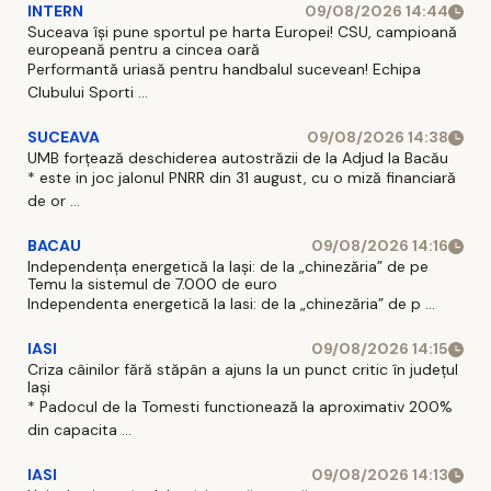
INTERN
09/08/2026 14:44
Suceava își pune sportul pe harta Europei! CSU, campioană
europeană pentru a cincea oară
Performantă uriasă pentru handbalul sucevean! Echipa
Clubului Sporti ...
SUCEAVA
09/08/2026 14:38
UMB forțează deschiderea autostrăzii de la Adjud la Bacău
* este in joc jalonul PNRR din 31 august, cu o miză financiară
de or ...
BACAU
09/08/2026 14:16
Independența energetică la Iași: de la „chinezăria” de pe
Temu la sistemul de 7.000 de euro
Independenta energetică la Iasi: de la „chinezăria” de p ...
IASI
09/08/2026 14:15
Criza câinilor fără stăpân a ajuns la un punct critic în județul
Iași
* Padocul de la Tomesti functionează la aproximativ 200%
din capacita ...
IASI
09/08/2026 14:13