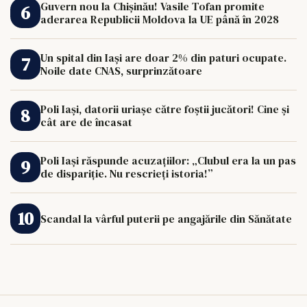
Guvern nou la Chișinău! Vasile Tofan promite
aderarea Republicii Moldova la UE până în 2028
Un spital din Iași are doar 2% din paturi ocupate.
Noile date CNAS, surprinzătoare
Poli Iași, datorii uriașe către foștii jucători! Cine și
cât are de încasat
Poli Iași răspunde acuzațiilor: „Clubul era la un pas
de dispariție. Nu rescrieți istoria!”
Scandal la vârful puterii pe angajările din Sănătate