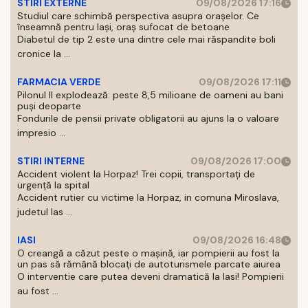
STIRI EXTERNE
09/08/2026 17:16
Studiul care schimbă perspectiva asupra orașelor. Ce
înseamnă pentru Iași, oraș sufocat de betoane
Diabetul de tip 2 este una dintre cele mai răspandite boli
cronice la ...
FARMACIA VERDE
09/08/2026 17:11
Pilonul II explodează: peste 8,5 milioane de oameni au bani
puși deoparte
Fondurile de pensii private obligatorii au ajuns la o valoare
impresio ...
STIRI INTERNE
09/08/2026 17:00
Accident violent la Horpaz! Trei copii, transportați de
urgență la spital
Accident rutier cu victime la Horpaz, in comuna Miroslava,
judetul Ias ...
IASI
09/08/2026 16:48
O creangă a căzut peste o mașină, iar pompierii au fost la
un pas să rămână blocați de autoturismele parcate aiurea
O interventie care putea deveni dramatică la Iasi! Pompierii
au fost ...