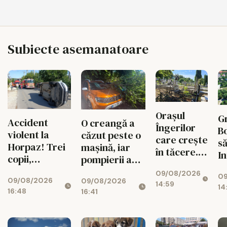
Subiecte asemanatoare
Orașul
G
Accident
O creangă a
Îngerilor
Bo
violent la
căzut peste o
care crește
s
Horpaz! Trei
mașină, iar
în tăcere.
I
copii,
pompierii au
Suspinele
e
transportați
fost la un pas
09/08/2026
de la
09
g
09/08/2026
de urgență la
09/08/2026
să rămână
14:59
„Petru și
14
pe
16:48
16:41
spital
blocați de
Pavel”
vi
autoturismele
parcate