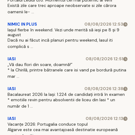
Portalul Leului 8/8. Momentul cel mai puternic al verii
Există zile care trec aproape neobservate si zile cărora
oamenii le- ...
NIMIC IN PLUS
08/08/2026 12:53
Iașul fierbe în weekend. Vezi unde merită să ieși pe 8 și 9
august
Dacă nu ai făcut incă planuri pentru weekend, Iasul iti
complică s ...
IASI
08/08/2026 12:51
„Vă dau flori din soare, doamnă!”
* la Chirilă, printre bătranele care isi vand pe bordură putina
mar ...
IASI
08/08/2026 12:38
Bacalaureat 2026 la Iași: 1.224 de candidați intră în examen
* emotiile revin pentru absolventii de liceu din Iasi * un
număr de 1 ...
IASI
08/08/2026 12:13
Vacanțe 2026: Portugalia conduce topul
Algarve este cea mai avantajoasă destinatie europeană