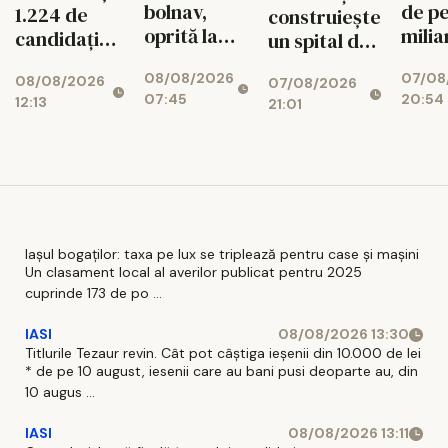
bolnav,
de pe
1.224 de
construiește
oprită la
milia
candidați
un spital de
piață. DSU
euro 
intră în
aproape 1,7
08/08/2026
07/08
face
Bicaz
08/08/2026
examen
07/08/2026
miliarde de
07:45
20:54
12:13
verificări
munt
21:01
lei, cu 469
ascu
de paturi
centr
uriaș
340
Iașul bogaților: taxa pe lux se triplează pentru case și mașini
Un clasament local al averilor publicat pentru 2025
cuprinde 173 de po ...
IASI
08/08/2026 13:30
Titlurile Tezaur revin. Cât pot câștiga ieșenii din 10.000 de lei
* de pe 10 august, iesenii care au bani pusi deoparte au, din
10 augus ...
IASI
08/08/2026 13:11