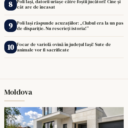
Poli Iași, datorii uriașe către foștii jucători! Cine și
cât are de încasat
Poli Iași răspunde acuzațiilor: „Clubul era la un pas
de dispariție. Nu rescrieți istoria!”
Focar de variolă ovină în județul Iași! Sute de
animale vor fi sacrificate
Moldova