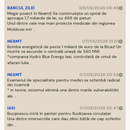
BANCUL ZILEI
08/08/2026 06:46
Mega-poiect în Neamț! Se construiește un spital de
aproape 1,7 miliarde de lei, cu 469 de paturi
Unul dintre cele mai mari proiecte medicale din regiunea
Moldovei intr ...
NEAMT
07/08/2026 21:01
Bomba energetică de peste 1 miliard de euro de la Bicaz! Un
munte va ascunde o centrală uriașă de 340 MW
*compania Hydro Blue Energy Iasi, controlată de omul de
afaceri Iulia ...
NEAMT
07/08/2026 20:54
Examenul de specialitate pentru medici se schimbă radical
din toamnă
* in teorie, sistemul elimină una dintre marile vulnerabilităti
ale ...
IASI
07/08/2026 20:47
Bucșinescu intră în șantier pentru fluidizarea circulației
Una dintre intersectiile care dau zilnic bătăi de cap soferilor
din ...