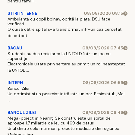
pentru familii ...
STIRI INTERNE
08/08/2026 08:15
Ambulanță cu copil bolnav, oprită la piață. DSU face
verificări
O cursă către spital s-a transformat intr-un caz cercetat
de autorit ...
BACAU
08/08/2026 07:45
Studenții au dus reciclarea la UNTOLD într-un joc cu
superstiții
Electronicele uitate prin sertare au primit un rol neasteptat
la UNTOL ...
INTERN
08/08/2026 06:59
Bancul Zilei
Un optimist si un pesimist intră intr-un bar. Pesimistul: „Mai
...
BANCUL ZILEI
08/08/2026 06:46
Mega-poiect în Neamț! Se construiește un spital de
aproape 1,7 miliarde de lei, cu 469 de paturi
Unul dintre cele mai mari proiecte medicale din regiunea
Moldovei intr ...