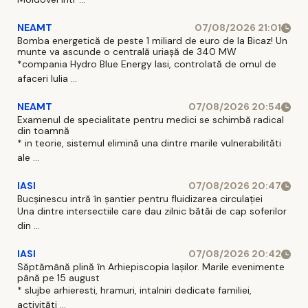
NEAMT
07/08/2026 21:01
Bomba energetică de peste 1 miliard de euro de la Bicaz! Un
munte va ascunde o centrală uriașă de 340 MW
*compania Hydro Blue Energy Iasi, controlată de omul de
afaceri Iulia ...
NEAMT
07/08/2026 20:54
Examenul de specialitate pentru medici se schimbă radical
din toamnă
* in teorie, sistemul elimină una dintre marile vulnerabilităti
ale ...
IASI
07/08/2026 20:47
Bucșinescu intră în șantier pentru fluidizarea circulației
Una dintre intersectiile care dau zilnic bătăi de cap soferilor
din ...
IASI
07/08/2026 20:42
Săptămână plină în Arhiepiscopia Iașilor. Marile evenimente
până pe 15 august
* slujbe arhieresti, hramuri, intalniri dedicate familiei,
activităti ...