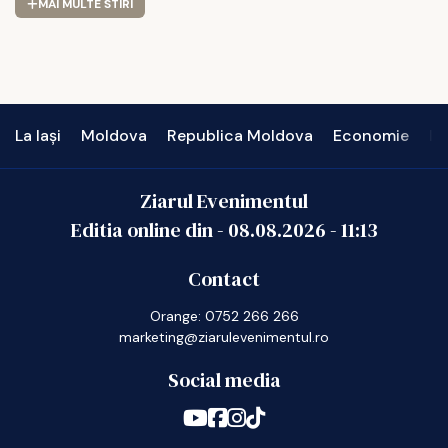
MAI MULTE STIRI
La Iași
Moldova
Republica Moldova
Economie
In
Ziarul Evenimentul
Editia online din -
08.08.2026
-
11:13
Contact
Orange: 0752 266 266
marketing@ziarulevenimentul.ro
Social media