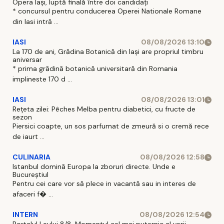
Opera Iași, luptă finală între doi candidați
* concursul pentru conducerea Operei Nationale Romane
din Iasi intră ...
IASI
08/08/2026 13:10
La 170 de ani, Grădina Botanică din Iași are propriul timbru
aniversar
* prima grădină botanică universitară din Romania
implineste 170 d ...
IASI
08/08/2026 13:01
Rețeta zilei: Pêches Melba pentru diabetici, cu fructe de
sezon
Piersici coapte, un sos parfumat de zmeură si o cremă rece
de iaurt ...
CULINARIA
08/08/2026 12:58
Istanbul domină Europa la zboruri directe. Unde e
Bucureștiul
Pentru cei care vor să plece in vacantă sau in interes de
afaceri f� ...
INTERN
08/08/2026 12:54