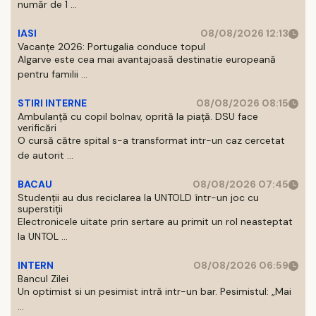
număr de 1 ...
IASI
08/08/2026 12:13
Vacanțe 2026: Portugalia conduce topul
Algarve este cea mai avantajoasă destinatie europeană
pentru familii ...
STIRI INTERNE
08/08/2026 08:15
Ambulanță cu copil bolnav, oprită la piață. DSU face
verificări
O cursă către spital s-a transformat intr-un caz cercetat
de autorit ...
BACAU
08/08/2026 07:45
Studenții au dus reciclarea la UNTOLD într-un joc cu
superstiții
Electronicele uitate prin sertare au primit un rol neasteptat
la UNTOL ...
INTERN
08/08/2026 06:59
Bancul Zilei
Un optimist si un pesimist intră intr-un bar. Pesimistul: „Mai
...