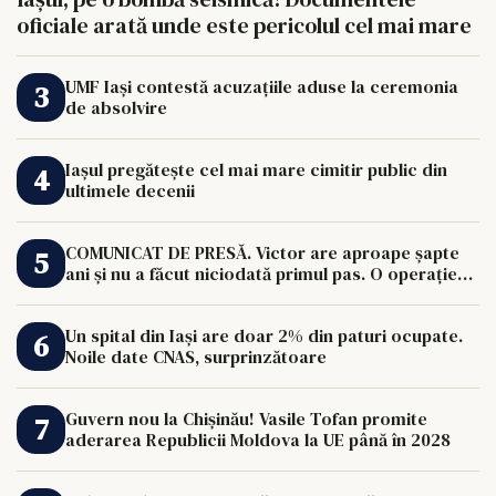
oficiale arată unde este pericolul cel mai mare
UMF Iași contestă acuzațiile aduse la ceremonia
de absolvire
Iașul pregătește cel mai mare cimitir public din
ultimele decenii
COMUNICAT DE PRESĂ. Victor are aproape șapte
ani și nu a făcut niciodată primul pas. O operație
de 33.000 de euro îi poate schimba viața.
Un spital din Iași are doar 2% din paturi ocupate.
Noile date CNAS, surprinzătoare
Guvern nou la Chișinău! Vasile Tofan promite
aderarea Republicii Moldova la UE până în 2028