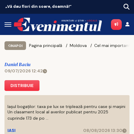
„Vă dau flori din soare, doamnă!”
Vaca
Pagina principală
Moldova
INAPOI
Daniel Baciu
09/07/2026 12:42
DISTRIBUIE
Iașul bogaților: taxa pe lux se triplează pentru case și mașini
Un clasament local al averilor publicat pentru 2025
cuprinde 173 de po ...
IASI
08/08/2026 13:30