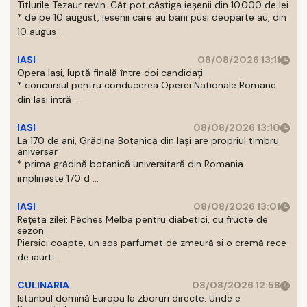
Titlurile Tezaur revin. Cât pot câștiga ieșenii din 10.000 de lei
* de pe 10 august, iesenii care au bani pusi deoparte au, din
10 augus ...
IASI
08/08/2026 13:11
Opera Iași, luptă finală între doi candidați
* concursul pentru conducerea Operei Nationale Romane
din Iasi intră ...
IASI
08/08/2026 13:10
La 170 de ani, Grădina Botanică din Iași are propriul timbru
aniversar
* prima grădină botanică universitară din Romania
implineste 170 d ...
IASI
08/08/2026 13:01
Rețeta zilei: Pêches Melba pentru diabetici, cu fructe de
sezon
Piersici coapte, un sos parfumat de zmeură si o cremă rece
de iaurt ...
CULINARIA
08/08/2026 12:58
Istanbul domină Europa la zboruri directe. Unde e