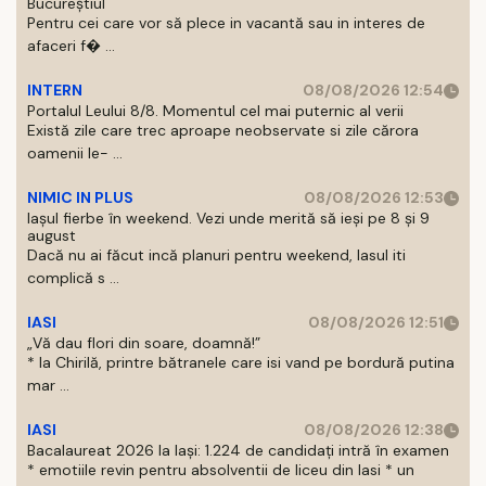
Bucureștiul
Pentru cei care vor să plece in vacantă sau in interes de
afaceri f� ...
INTERN
08/08/2026 12:54
Portalul Leului 8/8. Momentul cel mai puternic al verii
Există zile care trec aproape neobservate si zile cărora
oamenii le- ...
NIMIC IN PLUS
08/08/2026 12:53
Iașul fierbe în weekend. Vezi unde merită să ieși pe 8 și 9
august
Dacă nu ai făcut incă planuri pentru weekend, Iasul iti
complică s ...
IASI
08/08/2026 12:51
„Vă dau flori din soare, doamnă!”
* la Chirilă, printre bătranele care isi vand pe bordură putina
mar ...
IASI
08/08/2026 12:38
Bacalaureat 2026 la Iași: 1.224 de candidați intră în examen
* emotiile revin pentru absolventii de liceu din Iasi * un