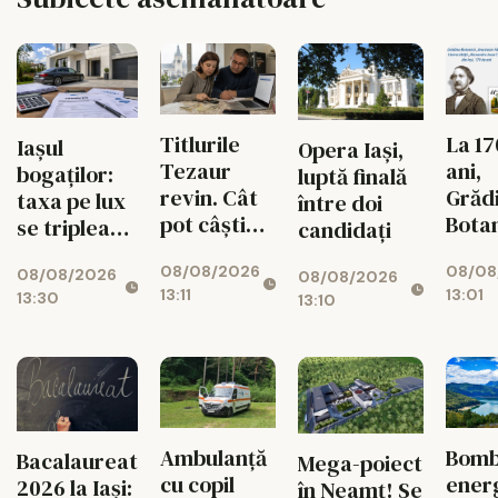
Titlurile
La 17
Iașul
Opera Iași,
Tezaur
ani,
bogaților:
luptă finală
revin. Cât
Grăd
taxa pe lux
între doi
pot câștiga
Bota
se triplează
candidați
ieșenii din
din I
pentru case
08/08/2026
08/08
10.000 de
propr
08/08/2026
și mașini
08/08/2026
13:11
13:01
13:30
lei
timb
13:10
aniv
Ambulanță
Bom
Bacalaureat
Mega-poiect
cu copil
ener
2026 la Iași:
în Neamț! Se