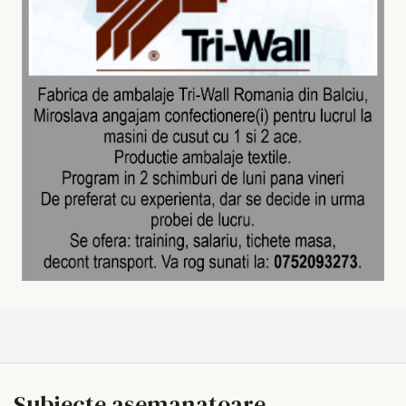
Subiecte asemanatoare