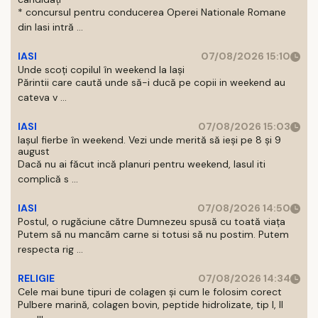
* concursul pentru conducerea Operei Nationale Romane
din Iasi intră ...
IASI
07/08/2026 15:10
Unde scoți copilul în weekend la Iași
Părintii care caută unde să-i ducă pe copii in weekend au
cateva v ...
IASI
07/08/2026 15:03
Iașul fierbe în weekend. Vezi unde merită să ieși pe 8 și 9
august
Dacă nu ai făcut incă planuri pentru weekend, Iasul iti
complică s ...
IASI
07/08/2026 14:50
Postul, o rugăciune către Dumnezeu spusă cu toată viața
Putem să nu mancăm carne si totusi să nu postim. Putem
respecta rig ...
RELIGIE
07/08/2026 14:34
Cele mai bune tipuri de colagen și cum le folosim corect
Pulbere marină, colagen bovin, peptide hidrolizate, tip I, II