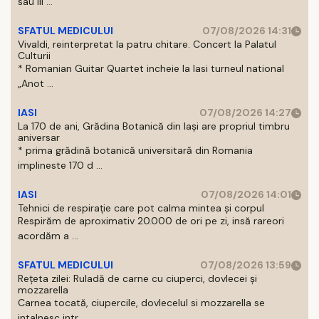
sau III ...
SFATUL MEDICULUI
07/08/2026 14:31
Vivaldi, reinterpretat la patru chitare. Concert la Palatul
Culturii
* Romanian Guitar Quartet incheie la Iasi turneul national
„Anot ...
IASI
07/08/2026 14:27
La 170 de ani, Grădina Botanică din Iași are propriul timbru
aniversar
* prima grădină botanică universitară din Romania
implineste 170 d ...
IASI
07/08/2026 14:01
Tehnici de respirație care pot calma mintea și corpul
Respirăm de aproximativ 20.000 de ori pe zi, insă rareori
acordăm a ...
SFATUL MEDICULUI
07/08/2026 13:59
Rețeta zilei: Ruladă de carne cu ciuperci, dovlecei și
mozzarella
Carnea tocată, ciupercile, dovlecelul si mozzarella se
intalnesc intr ...