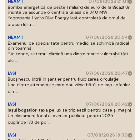
NEAMT
07/08/2026 21:01
Bomba energetică de peste 1 miliard de euro de la Bicaz! Un
munte va ascunde o centrală uriașă de 340 MW
*compania Hydro Blue Energy Iasi, controlată de omul de
afaceri Iulia ...
NEAMT
07/08/2026 20:54
Examenul de specialitate pentru medici se schimbă radical
din toamnă
* in teorie, sistemul elimină una dintre marile vulnerabilităti
ale ...
IASI
07/08/2026 20:47
Bucșinescu intră în șantier pentru fluidizarea circulației
Una dintre intersectiile care dau zilnic bătăi de cap soferilor
din ...
IASI
07/08/2026 20:42
Iașul bogaților: taxa pe lux se triplează pentru case și mașini
Un clasament local al averilor publicat pentru 2025
cuprinde 173 de po ...
IASI
07/08/2026 19:30