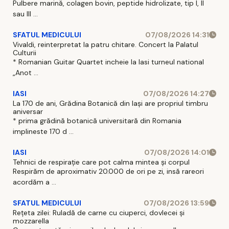
Pulbere marină, colagen bovin, peptide hidrolizate, tip I, II
sau III ...
SFATUL MEDICULUI
07/08/2026 14:31
Vivaldi, reinterpretat la patru chitare. Concert la Palatul
Culturii
* Romanian Guitar Quartet incheie la Iasi turneul national
„Anot ...
IASI
07/08/2026 14:27
La 170 de ani, Grădina Botanică din Iași are propriul timbru
aniversar
* prima grădină botanică universitară din Romania
implineste 170 d ...
IASI
07/08/2026 14:01
Tehnici de respirație care pot calma mintea și corpul
Respirăm de aproximativ 20.000 de ori pe zi, insă rareori
acordăm a ...
SFATUL MEDICULUI
07/08/2026 13:59
Rețeta zilei: Ruladă de carne cu ciuperci, dovlecei și
mozzarella