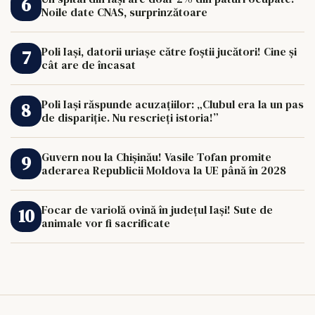
Noile date CNAS, surprinzătoare
Poli Iași, datorii uriașe către foștii jucători! Cine și
cât are de încasat
Poli Iași răspunde acuzațiilor: „Clubul era la un pas
de dispariție. Nu rescrieți istoria!”
Guvern nou la Chișinău! Vasile Tofan promite
aderarea Republicii Moldova la UE până în 2028
Focar de variolă ovină în județul Iași! Sute de
animale vor fi sacrificate