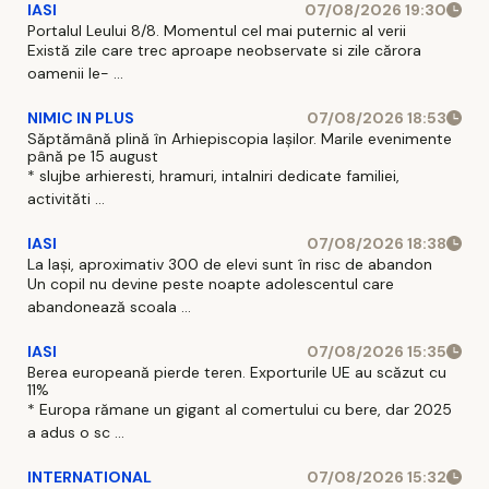
IASI
07/08/2026 19:30
Portalul Leului 8/8. Momentul cel mai puternic al verii
Există zile care trec aproape neobservate si zile cărora
oamenii le- ...
NIMIC IN PLUS
07/08/2026 18:53
Săptămână plină în Arhiepiscopia Iașilor. Marile evenimente
până pe 15 august
* slujbe arhieresti, hramuri, intalniri dedicate familiei,
activităti ...
IASI
07/08/2026 18:38
La Iași, aproximativ 300 de elevi sunt în risc de abandon
Un copil nu devine peste noapte adolescentul care
abandonează scoala ...
IASI
07/08/2026 15:35
Berea europeană pierde teren. Exporturile UE au scăzut cu
11%
* Europa rămane un gigant al comertului cu bere, dar 2025
a adus o sc ...
INTERNATIONAL
07/08/2026 15:32