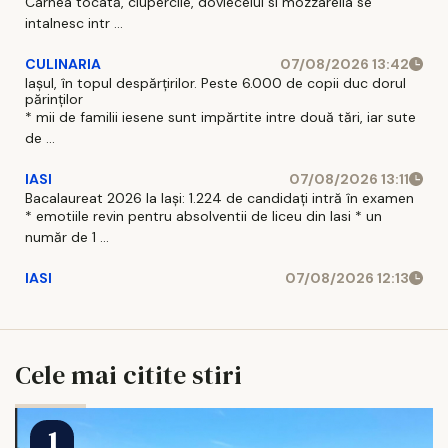
Carnea tocată, ciupercile, dovlecelul si mozzarella se
intalnesc intr ...
CULINARIA
07/08/2026 13:42
Iașul, în topul despărțirilor. Peste 6.000 de copii duc dorul
părinților
* mii de familii iesene sunt impărtite intre două tări, iar sute
de ...
IASI
07/08/2026 13:11
Bacalaureat 2026 la Iași: 1.224 de candidați intră în examen
* emotiile revin pentru absolventii de liceu din Iasi * un
număr de 1 ...
IASI
07/08/2026 12:13
Cele mai citite stiri