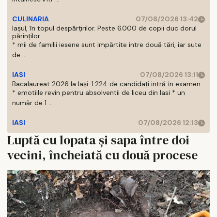
CULINARIA
07/08/2026 13:42
Iașul, în topul despărțirilor. Peste 6.000 de copii duc dorul
părinților
* mii de familii iesene sunt impărtite intre două tări, iar sute
de ...
IASI
07/08/2026 13:11
Bacalaureat 2026 la Iași: 1.224 de candidați intră în examen
* emotiile revin pentru absolventii de liceu din Iasi * un
număr de 1 ...
IASI
07/08/2026 12:13
Luptă cu lopata şi sapa între doi
vecini, încheiată cu două procese