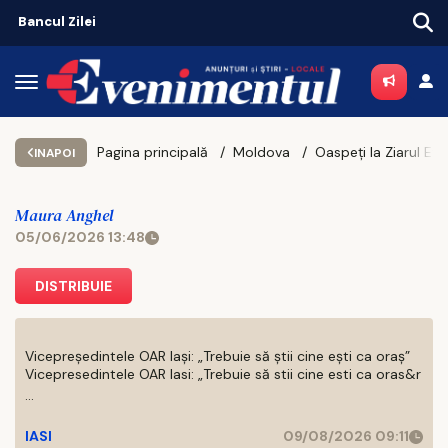
Pagina principală
Moldova
INAPOI
Maura Anghel
05/06/2026 13:48
DISTRIBUIE
Vicepreședintele OAR Iași: „Trebuie să știi cine ești ca oraș”
Vicepresedintele OAR Iasi: „Trebuie să stii cine esti ca oras&r
...
IASI
09/08/2026 09:11