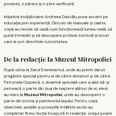
poveste, o părere și o știre verificată.
Inițiativa învățătoarei Andreea Dascălu pune accent pe
educația prin experiență. Dincolo de manuale și caiete,
copiii au nevoie să vadă cum funcționează lumea reală, să
pună întrebări și să descopere profesii, instituții și locuri
care le pot deschide curiozitatea.
De la redacție la Muzeul Mitropoliei
După vizita la Ziarul Evenimentul, unde au primit daruri
pregătite special pentru ei de către donatori și de către
Petronela Ciopeică, o doamnă specială care a ales să-și
petreacă o parte din ziua de naștere alături de ei, elevii
au mers la
Muzeul Mitropoliei
, unde au descoperit o
parte din istoria și patrimoniul Iașului. Pentru copii,
obiectele, spațiile și poveștile întâlnite acolo au
completat firesc lecția începută în redacție: orașul poate