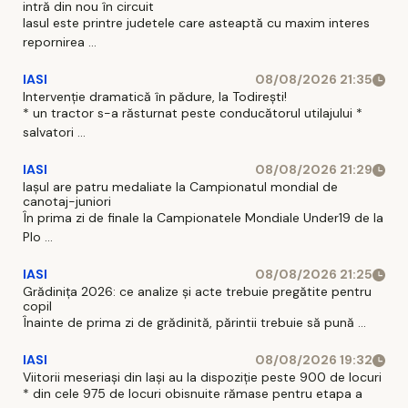
intră din nou în circuit
Iasul este printre judetele care asteaptă cu maxim interes
repornirea ...
IASI
08/08/2026 21:35
Intervenție dramatică în pădure, la Todirești!
* un tractor s-a răsturnat peste conducătorul utilajului *
salvatori ...
IASI
08/08/2026 21:29
Iaşul are patru medaliate la Campionatul mondial de
canotaj-juniori
În prima zi de finale la Campionatele Mondiale Under19 de la
Plo ...
IASI
08/08/2026 21:25
Grădinița 2026: ce analize și acte trebuie pregătite pentru
copil
Înainte de prima zi de grădinită, părintii trebuie să pună ...
IASI
08/08/2026 19:32
Viitorii meseriași din Iași au la dispoziție peste 900 de locuri
* din cele 975 de locuri obisnuite rămase pentru etapa a