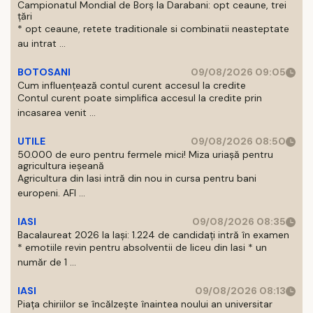
Campionatul Mondial de Borș la Darabani: opt ceaune, trei
țări
* opt ceaune, retete traditionale si combinatii neasteptate
au intrat ...
BOTOSANI
09/08/2026 09:05
Cum influențează contul curent accesul la credite
Contul curent poate simplifica accesul la credite prin
incasarea venit ...
UTILE
09/08/2026 08:50
50.000 de euro pentru fermele mici! Miza uriașă pentru
agricultura ieșeană
Agricultura din Iasi intră din nou in cursa pentru bani
europeni. AFI ...
IASI
09/08/2026 08:35
Bacalaureat 2026 la Iași: 1.224 de candidați intră în examen
* emotiile revin pentru absolventii de liceu din Iasi * un
număr de 1 ...
IASI
09/08/2026 08:13
Piața chiriilor se încălzește înaintea noului an universitar