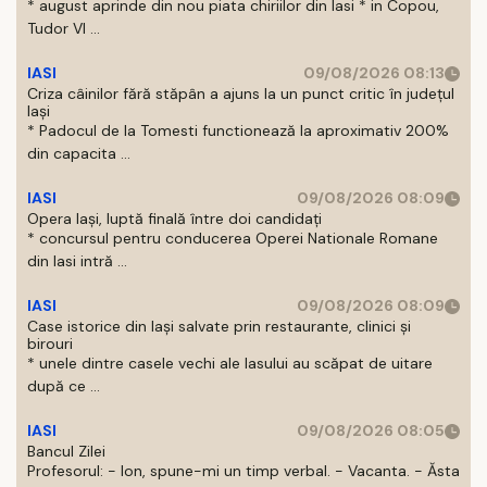
* august aprinde din nou piata chiriilor din Iasi * in Copou,
Tudor Vl ...
IASI
09/08/2026 08:13
Criza câinilor fără stăpân a ajuns la un punct critic în județul
Iași
* Padocul de la Tomesti functionează la aproximativ 200%
din capacita ...
IASI
09/08/2026 08:09
Opera Iași, luptă finală între doi candidați
* concursul pentru conducerea Operei Nationale Romane
din Iasi intră ...
IASI
09/08/2026 08:09
Case istorice din Iași salvate prin restaurante, clinici și
birouri
* unele dintre casele vechi ale Iasului au scăpat de uitare
după ce ...
IASI
09/08/2026 08:05
Bancul Zilei
Profesorul: - Ion, spune-mi un timp verbal. - Vacanta. - Ăsta