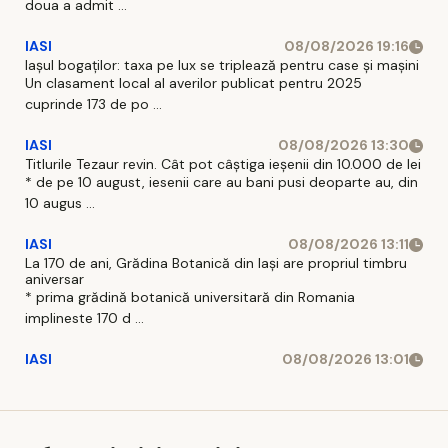
doua a admit ...
IASI
08/08/2026 19:16
Iașul bogaților: taxa pe lux se triplează pentru case și mașini
Un clasament local al averilor publicat pentru 2025
cuprinde 173 de po ...
IASI
08/08/2026 13:30
Titlurile Tezaur revin. Cât pot câștiga ieșenii din 10.000 de lei
* de pe 10 august, iesenii care au bani pusi deoparte au, din
10 augus ...
IASI
08/08/2026 13:11
La 170 de ani, Grădina Botanică din Iași are propriul timbru
aniversar
* prima grădină botanică universitară din Romania
implineste 170 d ...
IASI
08/08/2026 13:01