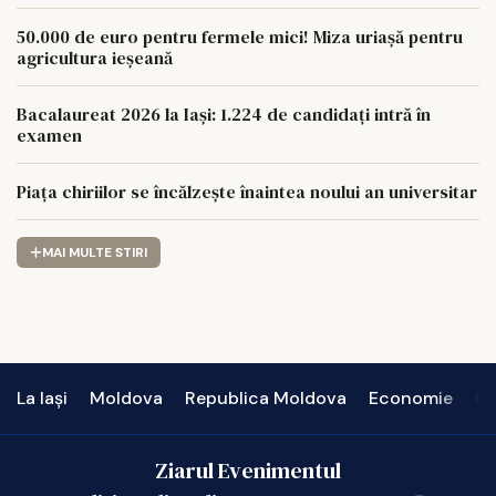
50.000 de euro pentru fermele mici! Miza uriașă pentru
agricultura ieșeană
Bacalaureat 2026 la Iași: 1.224 de candidați intră în
examen
Piața chiriilor se încălzește înaintea noului an universitar
MAI MULTE STIRI
La Iași
Moldova
Republica Moldova
Economie
In
Ziarul Evenimentul