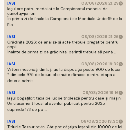
IASI
08/08/2026 21:29
Iaşul are patru medaliate la Campionatul mondial de
canotaj-juniori
În prima zi de finale la Campionatele Mondiale Under19 de la
Plo ...
IASI
08/08/2026 21:25
Grădinița 2026: ce analize și acte trebuie pregătite pentru
copil
Înainte de prima zi de grădinită, părintii trebuie să pună ...
IASI
08/08/2026 19:32
Viitorii meseriași din Iași au la dispoziție peste 900 de locuri
* din cele 975 de locuri obisnuite rămase pentru etapa a
doua a admit ...
IASI
08/08/2026 19:16
Iașul bogaților: taxa pe lux se triplează pentru case și mașini
Un clasament local al averilor publicat pentru 2025
cuprinde 173 de po ...
IASI
08/08/2026 13:30
Titlurile Tezaur revin. Cât pot câștiga ieșenii din 10.000 de lei