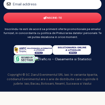
ÎNSCRIE-TE
Inscriindu-te esti de acord sa primesti oferte promotionale pe emailul
furnizat, in concordanta cu politica de Prelucrarea datelor personale. Te
vei putea dezabona in orice moment.
Copyright © SC Ziarul Evenimentul SRL Iasi. In varianta tiparita,
cotidianul Evenimentul are o arie de distributie care cuprinde 6
judete: Iasi, Bacau, Botosani, Neamt, Suceava si Vaslui