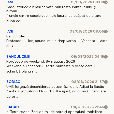
IASI
09/08/2026 08:09
Case istorice din Iași salvate prin restaurante, clinici și
birouri
* unele dintre casele vechi ale Iasului au scăpat de uitare
după ce ...
IASI
09/08/2026 08:05
Bancul Zilei
Profesorul: - Ion, spune-mi un timp verbal. - Vacanta. - Ăsta
nu e ...
BANCUL ZILEI
09/08/2026 06:19
Horoscop de weekend, 8–9 august 2026
Weekend cu scantei! O zodie primeste o veste care ii
schimbă planuril ...
ZODIAC
08/08/2026 21:57
UMB forțează deschiderea autostrăzii de la Adjud la Bacău
* este in joc jalonul PNRR din 31 august, cu o miză financiară
de or ...
BACAU
08/08/2026 21:45
e-Terra revine! Zeci de mii de acte și operațiuni imobiliare