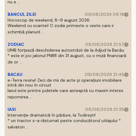
nu e ...
BANCUL ZILEI
09/08/2026 06:19
Horoscop de weekend, 8–9 august 2026
Weekend cu scantei! O zodie primeste o veste care ii
schimbă planuril ...
ZODIAC
08/08/2026 21:57
UMB forțează deschiderea autostrăzii de la Adjud la Bacău
* este in joc jalonul PNRR din 31 august, cu o miză financiară
de or ...
BACAU
08/08/2026 21:45
e-Terra revine! Zeci de mii de acte și operațiuni imobiliare
intră din nou în circuit
Iasul este printre judetele care asteaptă cu maxim interes
repornirea ...
IASI
08/08/2026 21:35
Intervenție dramatică în pădure, la Todirești!
* un tractor s-a răsturnat peste conducătorul utilajului *
salvatori ...