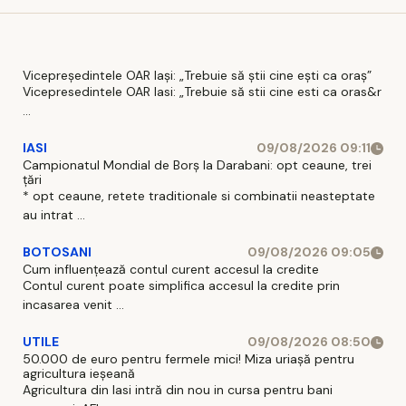
Vicepreședintele OAR Iași: „Trebuie să știi cine ești ca oraș”
Vicepresedintele OAR Iasi: „Trebuie să stii cine esti ca oras&r
...
IASI
09/08/2026 09:11
Campionatul Mondial de Borș la Darabani: opt ceaune, trei
țări
* opt ceaune, retete traditionale si combinatii neasteptate
au intrat ...
BOTOSANI
09/08/2026 09:05
Cum influențează contul curent accesul la credite
Contul curent poate simplifica accesul la credite prin
incasarea venit ...
UTILE
09/08/2026 08:50
50.000 de euro pentru fermele mici! Miza uriașă pentru
agricultura ieșeană
Agricultura din Iasi intră din nou in cursa pentru bani