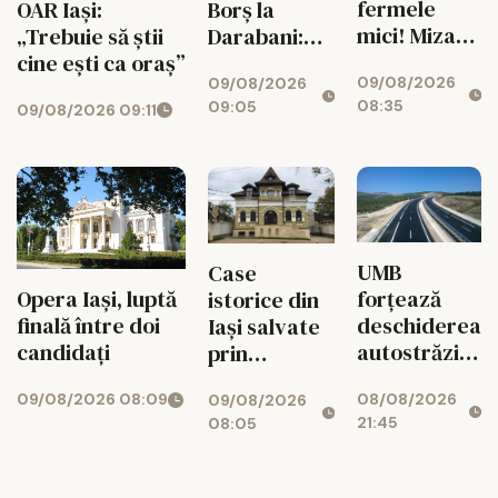
fermele
OAR Iași:
Borș la
mici! Miza
„Trebuie să știi
Darabani:
uriașă
cine ești ca oraș”
opt ceaune,
09/08/2026
pentru
09/08/2026
trei țări
08:35
09:05
09/08/2026 09:11
agricultura
ieșeană
UMB
Case
forțează
Opera Iași, luptă
istorice din
deschiderea
finală între doi
Iași salvate
autostrăzii
candidați
prin
de la Adjud
restaurante,
08/08/2026
09/08/2026 08:09
la Bacău
09/08/2026
clinici și
21:45
08:05
birouri