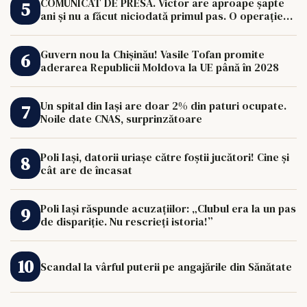
COMUNICAT DE PRESĂ. Victor are aproape șapte
ani și nu a făcut niciodată primul pas. O operație
de 33.000 de euro îi poate schimba viața.
Guvern nou la Chișinău! Vasile Tofan promite
aderarea Republicii Moldova la UE până în 2028
Un spital din Iași are doar 2% din paturi ocupate.
Noile date CNAS, surprinzătoare
Poli Iași, datorii uriașe către foștii jucători! Cine și
cât are de încasat
Poli Iași răspunde acuzațiilor: „Clubul era la un pas
de dispariție. Nu rescrieți istoria!”
Scandal la vârful puterii pe angajările din Sănătate