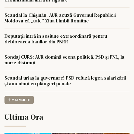
Scandal la Chișinău! AUR acuză Guvernul Republicii
Moldova că „taie” Ziua Limbii Române
Deputații intră în sesiune extraordinară pentru
deblocarea banilor din PNRR
Sondaj CURS: AUR domină scena politică. PSD și PNL, la
mare distanță
Scandal uriaș la guvernare! PSD refuză legea salarizării
și amenință cu plângeri penale
MAI MULTE
Ultima Ora