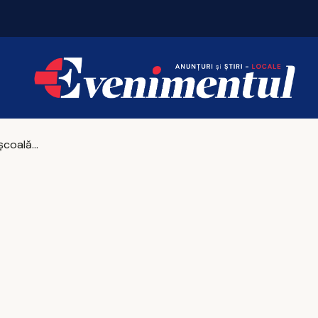
Piața chiriilor se încălzește înaintea noului an un
Revenirea la școală. Cum îi ajutăm pe copii să depășească provocările după vacanță