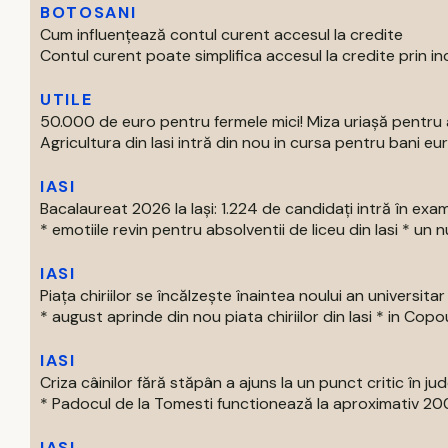
BOTOSANI
Cum influențează contul curent accesul la credite
Contul curent poate simplifica accesul la credite prin inc
UTILE
50.000 de euro pentru fermele mici! Miza uriașă pentru 
Agricultura din Iasi intră din nou in cursa pentru bani euro
IASI
Bacalaureat 2026 la Iași: 1.224 de candidați intră în exa
* emotiile revin pentru absolventii de liceu din Iasi * un nu
IASI
Piața chiriilor se încălzește înaintea noului an universitar
* august aprinde din nou piata chiriilor din Iasi * in Copou
IASI
Criza câinilor fără stăpân a ajuns la un punct critic în jude
* Padocul de la Tomesti functionează la aproximativ 200
IASI