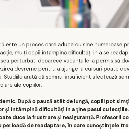
ară este un proces care aduce cu sine numeroase pr
ție, mulți copii întâmpină dificultăți în a se readapt
 adesea perturbat, deoarece vacanța le-a permis să do
Trezirea devreme pentru a ajunge la cursuri poate de
tate. Studiile arată că somnul insuficient afectează sem
are ale copiilor.
emic. După o pauză atât de lungă, copiii pot simți
 și întâmpină dificultăți în a ține pasul cu lecțiil
ate duce la frustrare și nesiguranță. Profesorii c
 o perioadă de readaptare, în care cunoștințele tr