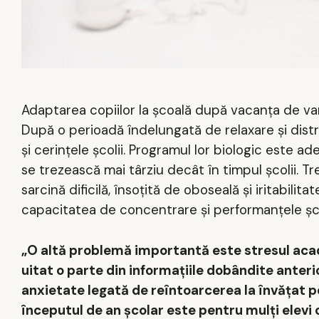
Adaptarea copiilor la școală după vacanța de v
După o perioadă îndelungată de relaxare și distrac
și cerințele școlii. Programul lor biologic este
se trezească mai târziu decât în timpul școlii. 
sarcină dificilă, însoțită de oboseală și iritabili
capacitatea de concentrare și performanțele școl
„O altă problemă importantă este stresul acad
uitat o parte din informațiile dobândite anterior
anxietate legată de reîntoarcerea la învățat po
începutul de an școlar este pentru mulți elevi