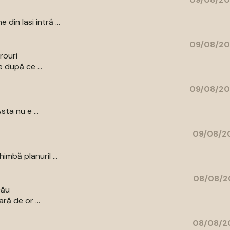
in Iasi intră ...
09/08/20
irouri
 după ce ...
09/08/20
ta nu e ...
09/08/20
mbă planuril ...
08/08/20
cău
ră de or ...
08/08/20