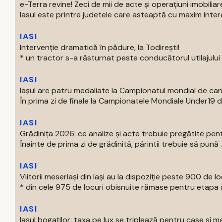
e-Terra revine! Zeci de mii de acte și operațiuni imobiliare
Iasul este printre judetele care asteaptă cu maxim intere
IASI
Intervenție dramatică în pădure, la Todirești!
* un tractor s-a răsturnat peste conducătorul utilajului * 
IASI
Iaşul are patru medaliate la Campionatul mondial de can
În prima zi de finale la Campionatele Mondiale Under19 de 
IASI
Grădinița 2026: ce analize și acte trebuie pregătite pent
Înainte de prima zi de grădinită, părintii trebuie să pună ..
IASI
Viitorii meseriași din Iași au la dispoziție peste 900 de lo
* din cele 975 de locuri obisnuite rămase pentru etapa a
IASI
Iașul bogaților: taxa pe lux se triplează pentru case și ma