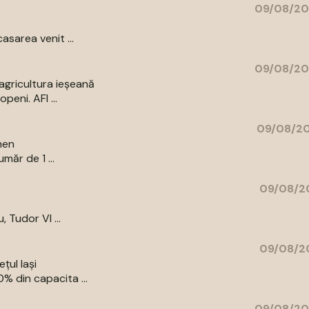
09/08/20
asarea venit ...
09/08/20
agricultura ieșeană
peni. AFI ...
09/08/20
men
măr de 1 ...
09/08/20
, Tudor Vl ...
09/08/20
țul Iași
% din capacita ...
09/08/20