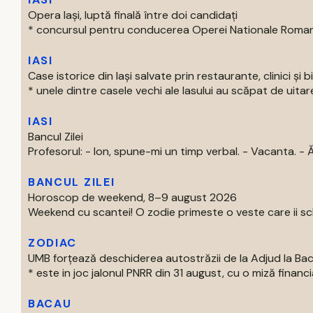
Opera Iași, luptă finală între doi candidați
* concursul pentru conducerea Operei Nationale Romane d
IASI
Case istorice din Iași salvate prin restaurante, clinici și b
* unele dintre casele vechi ale Iasului au scăpat de uitare
IASI
Bancul Zilei
Profesorul: - Ion, spune-mi un timp verbal. - Vacanta. - Ăs
BANCUL ZILEI
Horoscop de weekend, 8–9 august 2026
Weekend cu scantei! O zodie primeste o veste care ii schi
ZODIAC
UMB forțează deschiderea autostrăzii de la Adjud la Ba
* este in joc jalonul PNRR din 31 august, cu o miză financia
BACAU