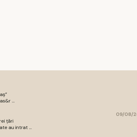
raș”
as&r ...
09/08/2
ei țări
e au intrat ...