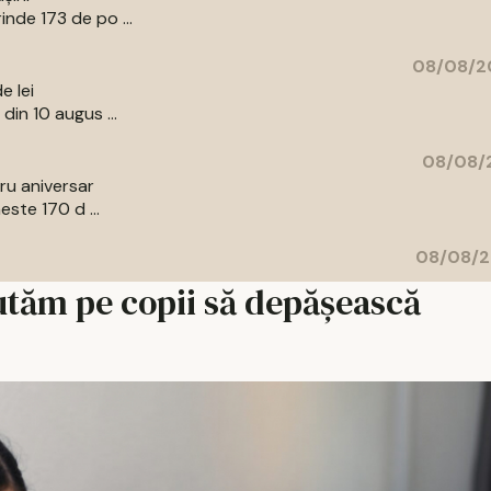
nde 173 de po ...
08/08/20
e lei
din 10 augus ...
08/08/2
bru aniversar
ste 170 d ...
08/08/2
jutăm pe copii să depășească