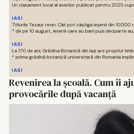
Un clasament local al averilor publicat pentru 2025 cupri
IASI
Titlurile Tezaur revin. Cât pot câștiga ieșenii din 10.000 d
* de pe 10 august, iesenii care au bani pusi deoparte au, 
IASI
La 170 de ani, Grădina Botanică din Iași are propriul tim
* prima grădină botanică universitară din Romania impline
IASI
Revenirea la școală. Cum îi a
provocările după vacanță