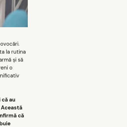
ovocări.
a la rutina
armă și să
veni o
nificativ
 că au
e. Această
onfirmă că
ebuie