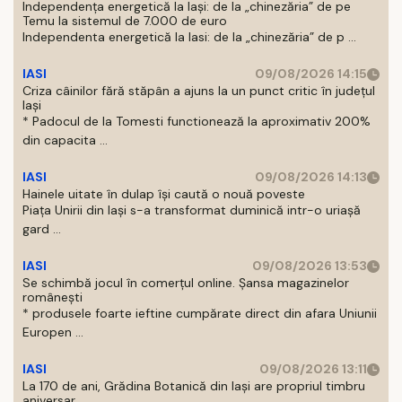
Independența energetică la Iași: de la „chinezăria” de pe
Temu la sistemul de 7.000 de euro
Independenta energetică la Iasi: de la „chinezăria” de p ...
IASI
09/08/2026 14:15
Criza câinilor fără stăpân a ajuns la un punct critic în județul
Iași
* Padocul de la Tomesti functionează la aproximativ 200%
din capacita ...
IASI
09/08/2026 14:13
Hainele uitate în dulap îşi caută o nouă poveste
Piaţa Unirii din Iaşi s-a transformat duminică intr-o uriaşă
gard ...
IASI
09/08/2026 13:53
Se schimbă jocul în comerțul online. Șansa magazinelor
românești
* produsele foarte ieftine cumpărate direct din afara Uniunii
Europen ...
IASI
09/08/2026 13:11
La 170 de ani, Grădina Botanică din Iași are propriul timbru
aniversar