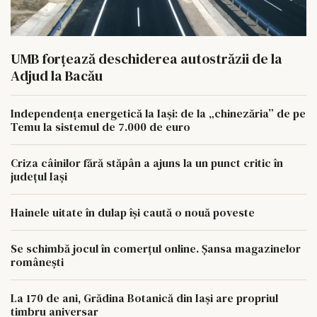
UMB forțează deschiderea autostrăzii de la
Adjud la Bacău
Independența energetică la Iași: de la „chinezăria” de pe
Temu la sistemul de 7.000 de euro
Criza câinilor fără stăpân a ajuns la un punct critic în
județul Iași
Hainele uitate în dulap îşi caută o nouă poveste
Se schimbă jocul în comerțul online. Șansa magazinelor
românești
La 170 de ani, Grădina Botanică din Iași are propriul
timbru aniversar