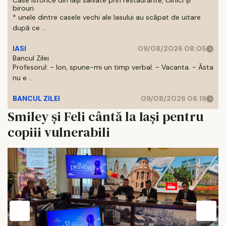
Case istorice din Iași salvate prin restaurante, clinici și
birouri
* unele dintre casele vechi ale Iasului au scăpat de uitare
după ce ...
IASI
09/08/2026 08:05
Bancul Zilei
Profesorul: - Ion, spune-mi un timp verbal. - Vacanta. - Ăsta
nu e ...
BANCUL ZILEI
09/08/2026 06:19
Smiley și Feli cântă la Iași pentru
copiii vulnerabili