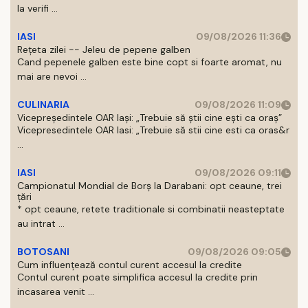
la verifi ...
IASI
09/08/2026 11:36
Rețeta zilei -- Jeleu de pepene galben
Cand pepenele galben este bine copt si foarte aromat, nu
mai are nevoi ...
CULINARIA
09/08/2026 11:09
Vicepreședintele OAR Iași: „Trebuie să știi cine ești ca oraș”
Vicepresedintele OAR Iasi: „Trebuie să stii cine esti ca oras&r
...
IASI
09/08/2026 09:11
Campionatul Mondial de Borș la Darabani: opt ceaune, trei
țări
* opt ceaune, retete traditionale si combinatii neasteptate
au intrat ...
BOTOSANI
09/08/2026 09:05
Cum influențează contul curent accesul la credite
Contul curent poate simplifica accesul la credite prin
incasarea venit ...