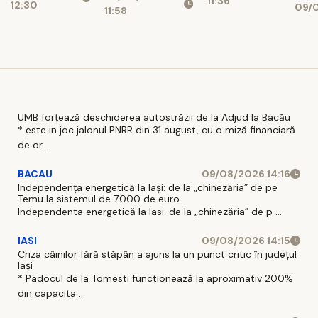
11:36
12:30
09/0
intervenţie
11:58
buget UE
UMB forțează deschiderea autostrăzii de la Adjud la Bacău
* este in joc jalonul PNRR din 31 august, cu o miză financiară
de or ...
BACAU
09/08/2026 14:16
Independența energetică la Iași: de la „chinezăria” de pe
Temu la sistemul de 7.000 de euro
Independenta energetică la Iasi: de la „chinezăria” de p ...
IASI
09/08/2026 14:15
Criza câinilor fără stăpân a ajuns la un punct critic în județul
Iași
* Padocul de la Tomesti functionează la aproximativ 200%
din capacita ...