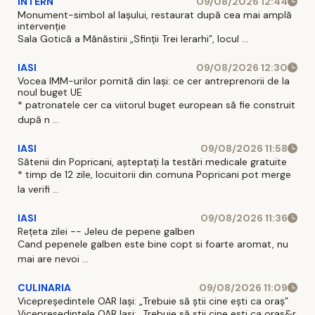
INTERN
09/08/2026 12:44
Monument-simbol al Iaşului, restaurat după cea mai amplă
intervenţie
Sala Gotică a Mănăstirii „Sfinţii Trei Ierarhi”, locul ...
IASI
09/08/2026 12:30
Vocea IMM-urilor pornită din Iași: ce cer antreprenorii de la
noul buget UE
* patronatele cer ca viitorul buget european să fie construit
după n ...
IASI
09/08/2026 11:58
Sătenii din Popricani, așteptați la testări medicale gratuite
* timp de 12 zile, locuitorii din comuna Popricani pot merge
la verifi ...
IASI
09/08/2026 11:36
Rețeta zilei -- Jeleu de pepene galben
Cand pepenele galben este bine copt si foarte aromat, nu
mai are nevoi ...
CULINARIA
09/08/2026 11:09
Vicepreședintele OAR Iași: „Trebuie să știi cine ești ca oraș”
Vicepresedintele OAR Iasi: „Trebuie să stii cine esti ca oras&r