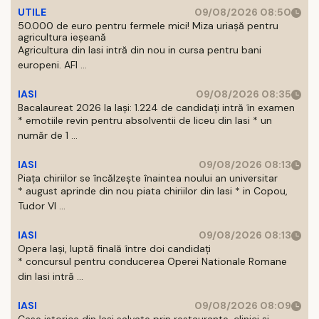
UTILE
09/08/2026 08:50
50.000 de euro pentru fermele mici! Miza uriașă pentru
agricultura ieșeană
Agricultura din Iasi intră din nou in cursa pentru bani
europeni. AFI ...
IASI
09/08/2026 08:35
Bacalaureat 2026 la Iași: 1.224 de candidați intră în examen
* emotiile revin pentru absolventii de liceu din Iasi * un
număr de 1 ...
IASI
09/08/2026 08:13
Piața chiriilor se încălzește înaintea noului an universitar
* august aprinde din nou piata chiriilor din Iasi * in Copou,
Tudor Vl ...
IASI
09/08/2026 08:13
Opera Iași, luptă finală între doi candidați
* concursul pentru conducerea Operei Nationale Romane
din Iasi intră ...
IASI
09/08/2026 08:09