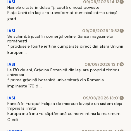
IASI
09/08/2026 14:13
Hainele uitate în dulap îşi caută o nouă poveste
Piaţa Unirii din Iaşi s-a transformat duminică intr-o uriaşă
gard ...
IASI
09/08/2026 13:53
Se schimbă jocul în comerțul online. Șansa magazinelor
românești
* produsele foarte ieftine cumpărate direct din afara Uniunii
Europen ...
IASI
09/08/2026 13:11
La 170 de ani, Grădina Botanică din Iași are propriul timbru
aniversar
* prima grădină botanică universitară din Romania
implineste 170 d ...
IASI
09/08/2026 13:01
Panică în Europa! Eclipsa de miercuri lovește un sistem deja
împins la limită
Europa intră intr-o săptămană cu nervii intinsi la maximum.
O ecli ...