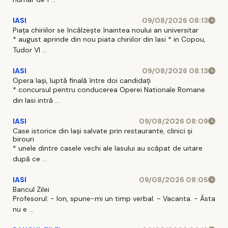
IASI
09/08/2026 08:13
Piața chiriilor se încălzește înaintea noului an universitar
* august aprinde din nou piata chiriilor din Iasi * in Copou,
Tudor Vl ...
IASI
09/08/2026 08:13
Opera Iași, luptă finală între doi candidați
* concursul pentru conducerea Operei Nationale Romane
din Iasi intră ...
IASI
09/08/2026 08:09
Case istorice din Iași salvate prin restaurante, clinici și
birouri
* unele dintre casele vechi ale Iasului au scăpat de uitare
după ce ...
IASI
09/08/2026 08:05
Bancul Zilei
Profesorul: - Ion, spune-mi un timp verbal. - Vacanta. - Ăsta
nu e ...