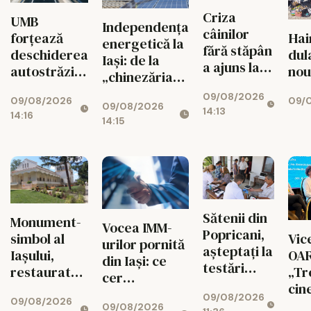
Criza
UMB
Independența
câinilor
forțează
Hai
energetică la
fără stăpân
deschiderea
dul
Iași: de la
a ajuns la
autostrăzii
nou
„chinezăria”
un punct
de la Adjud
de pe Temu la
09/08/2026
critic în
09/08/2026
09/0
la Bacău
09/08/2026
sistemul de
14:13
județul Iași
14:16
14:15
7.000 de euro
Sătenii din
Monument-
Vocea IMM-
Popricani,
simbol al
Vic
urilor pornită
așteptați la
Iaşului,
OAR
din Iași: ce
testări
restaurat
„Tre
cer
medicale
după cea
cin
antreprenorii
09/08/2026
gratuite
09/08/2026
mai amplă
09/08/2026
de la noul