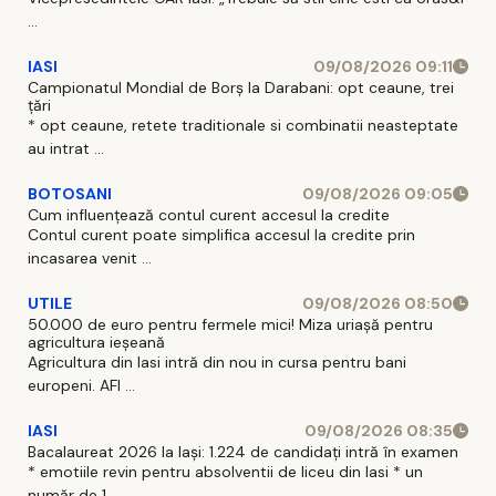
...
IASI
09/08/2026 09:11
Campionatul Mondial de Borș la Darabani: opt ceaune, trei
țări
* opt ceaune, retete traditionale si combinatii neasteptate
au intrat ...
BOTOSANI
09/08/2026 09:05
Cum influențează contul curent accesul la credite
Contul curent poate simplifica accesul la credite prin
incasarea venit ...
UTILE
09/08/2026 08:50
50.000 de euro pentru fermele mici! Miza uriașă pentru
agricultura ieșeană
Agricultura din Iasi intră din nou in cursa pentru bani
europeni. AFI ...
IASI
09/08/2026 08:35
Bacalaureat 2026 la Iași: 1.224 de candidați intră în examen
* emotiile revin pentru absolventii de liceu din Iasi * un
număr de 1 ...