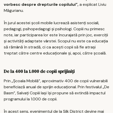
vorbesc despre drepturile copilului”,
a explicat Liviu
Măgurianu.
În jurul acestei școli mobile lucrează asistenți sociali,
pedagogi, psihopedagogi și psihologi. Copiii nu primesc
note, iar participarea lor este încurajată prin joc, exerciții
și activități adaptate vârstei. Scopul nu este ca educația
să rămână în stradă, ci ca acești copii să fie atrași
treptat către centre educaționale și, apoi, către școală.
De la 400 la 1.000 de copii sprijiniți
Prin „Școala Mobilă”, aproximativ 400 de copii vulnerabili
beneficiază anual de sprijin educațional. Prin festivalul „De
Basm”, Salvați Copiii Iași își propune să extindă impactul
programului la 1.000 de copii.
În acest sens, evenimentul de la Silk District devine mai