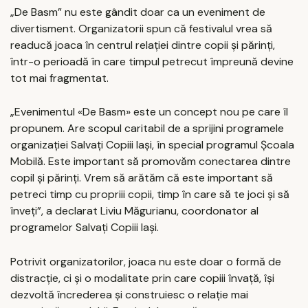
„De Basm” nu este gândit doar ca un eveniment de
divertisment. Organizatorii spun că festivalul vrea să
readucă joaca în centrul relației dintre copii și părinți,
într-o perioadă în care timpul petrecut împreună devine
tot mai fragmentat.
„Evenimentul «De Basm» este un concept nou pe care îl
propunem. Are scopul caritabil de a sprijini programele
organizației Salvați Copiii Iași, în special programul Școala
Mobilă. Este important să promovăm conectarea dintre
copil și părinți. Vrem să arătăm că este important să
petreci timp cu propriii copii, timp în care să te joci și să
înveți”, a declarat Liviu Măgurianu, coordonator al
programelor Salvați Copiii Iași.
Potrivit organizatorilor, joaca nu este doar o formă de
distracție, ci și o modalitate prin care copiii învață, își
dezvoltă încrederea și construiesc o relație mai