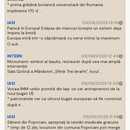
* prima grădină botanică universitară din Romania
implineste 170 d ...
IASI
09/08/2026 13:01
Panică în Europa! Eclipsa de miercuri lovește un sistem deja
împins la limită
Europa intră intr-o săptămană cu nervii intinsi la maximum.
O ecli ...
INTERN
09/08/2026 12:44
Monument-simbol al Iaşului, restaurat după cea mai amplă
intervenţie
Sala Gotică a Mănăstirii „Sfinţii Trei Ierarhi”, locul ...
IASI
09/08/2026 12:30
Vocea IMM-urilor pornită din Iași: ce cer antreprenorii de la
noul buget UE
* patronatele cer ca viitorul buget european să fie construit
după n ...
IASI
09/08/2026 11:58
Sătenii din Popricani, așteptați la testări medicale gratuite
* timp de 12 zile, locuitorii din comuna Popricani pot merge