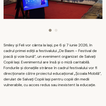
Smiley și Feli vor cânta la Iași, pe 6 și 7 iunie 2026, în
cadrul primei ediții a festivalului „De Basm – Festival de
joacă și voie bună”, un eveniment organizat de Salvați
Copiii Iași. Evenimentul are însă și o miză caritabilă.
Fondurile și donațiile strânse în cadrul festivalului vor fi
direcționate către proiectul educațional „Școala Mobilă”,
derulat de Salvați Copiii Iași pentru copiii din medii
vulnerabile, cu acces redus sau inexistent la educație.