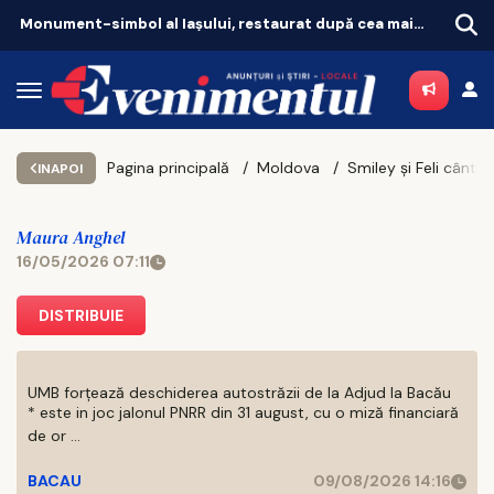
Monument-simbol al Iaşului, restaurat după cea mai amplă intervenţie
Pagina principală
Moldova
INAPOI
Maura Anghel
16/05/2026 07:11
DISTRIBUIE
UMB forțează deschiderea autostrăzii de la Adjud la Bacău
* este in joc jalonul PNRR din 31 august, cu o miză financiară
de or ...
BACAU
09/08/2026 14:16