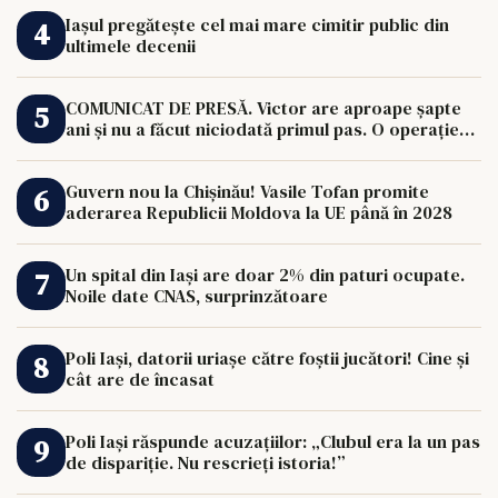
Iașul pregătește cel mai mare cimitir public din
ultimele decenii
COMUNICAT DE PRESĂ. Victor are aproape șapte
ani și nu a făcut niciodată primul pas. O operație
de 33.000 de euro îi poate schimba viața.
Guvern nou la Chișinău! Vasile Tofan promite
aderarea Republicii Moldova la UE până în 2028
Un spital din Iași are doar 2% din paturi ocupate.
Noile date CNAS, surprinzătoare
Poli Iași, datorii uriașe către foștii jucători! Cine și
cât are de încasat
Poli Iași răspunde acuzațiilor: „Clubul era la un pas
de dispariție. Nu rescrieți istoria!”