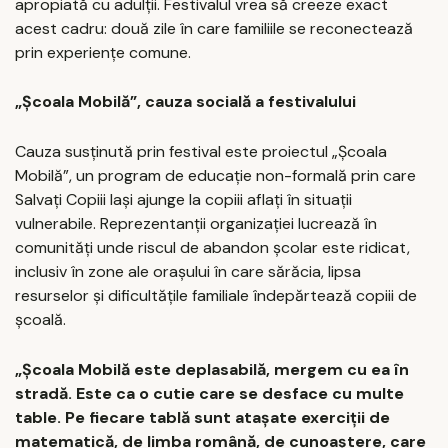
apropiată cu adulții. Festivalul vrea să creeze exact
acest cadru: două zile în care familiile se reconectează
prin experiențe comune.
„Școala Mobilă”, cauza socială a festivalului
Cauza susținută prin festival este proiectul „Școala
Mobilă”, un program de educație non-formală prin care
Salvați Copiii Iași ajunge la copiii aflați în situații
vulnerabile. Reprezentanții organizației lucrează în
comunități unde riscul de abandon școlar este ridicat,
inclusiv în zone ale orașului în care sărăcia, lipsa
resurselor și dificultățile familiale îndepărtează copiii de
școală.
„Școala Mobilă este deplasabilă, mergem cu ea în
stradă. Este ca o cutie care se desface cu multe
table. Pe fiecare tablă sunt atașate exerciții de
matematică, de limba română, de cunoaștere, care