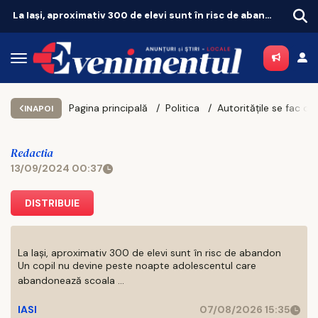
La Iași, aproximativ 300 de elevi sunt în risc de abandon
Pagina principală
Politica
Autoritățile s
INAPOI
Redactia
13/09/2024 00:37
DISTRIBUIE
La Iași, aproximativ 300 de elevi sunt în risc de abandon
Un copil nu devine peste noapte adolescentul care
abandonează scoala ...
IASI
07/08/2026 15:35