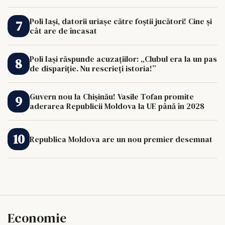
de 33.000 de euro îi poate schimba viața.
Poli Iași, datorii uriașe către foștii jucători! Cine și
cât are de încasat
Poli Iași răspunde acuzațiilor: „Clubul era la un pas
de dispariție. Nu rescrieți istoria!”
Guvern nou la Chișinău! Vasile Tofan promite
aderarea Republicii Moldova la UE până în 2028
Republica Moldova are un nou premier desemnat
Economie