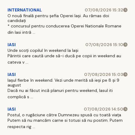
INTERNATIONAL
07/08/2026 15:32
O nouă finală pentru șefia Operei Iași. Au rămas doi
candidați
* concursul pentru conducerea Operei Nationale Romane
din Iasi intră ...
IASI
07/08/2026 15:10
Unde scoți copilul în weekend la Iași
Părintii care caută unde să-i ducă pe copii in weekend au
cateva v ...
IASI
07/08/2026 15:03
Iașul fierbe în weekend. Vezi unde merită să ieși pe 8 și 9
august
Dacă nu ai făcut incă planuri pentru weekend, Iasul iti
complică s ...
IASI
07/08/2026 14:50
Postul, o rugăciune către Dumnezeu spusă cu toată viața
Putem să nu mancăm carne si totusi să nu postim. Putem
respecta rig ...