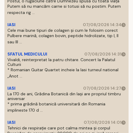
Postul, o rugăciune către Dumnezeu spusă cu toată viața
Putem să nu mancăm carne si totusi să nu postim. Putem
respecta rig ...
IASI
07/08/2026 14:34
Cele mai bune tipuri de colagen și cum le folosim corect
Pulbere marină, colagen bovin, peptide hidrolizate, tip I, II
sau III ...
SFATUL MEDICULUI
07/08/2026 14:31
Vivaldi, reinterpretat la patru chitare. Concert la Palatul
Culturii
* Romanian Guitar Quartet incheie la Iasi turneul national
„Anot ...
IASI
07/08/2026 14:27
La 170 de ani, Grădina Botanică din Iași are propriul timbru
aniversar
* prima grădină botanică universitară din Romania
implineste 170 d ...
IASI
07/08/2026 14:01
Tehnici de respirație care pot calma mintea și corpul