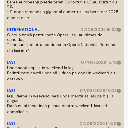
Berea europeană pierde teren. Exporturile UE au scăzut cu
11%
* Europa rămane un gigant al comertului cu bere, dar 2025
a adus o sc ...
INTERNATIONAL
07/08/2026 15:32
O nouă finală pentru șefia Operei Iași. Au rămas doi
candidați
* concursul pentru conducerea Operei Nationale Romane
din Iasi intră ...
IASI
07/08/2026 15:10
Unde scoți copilul în weekend la Iași
Părintii care caută unde să-i ducă pe copii in weekend au
cateva v ...
IASI
07/08/2026 15:03
Iașul fierbe în weekend. Vezi unde merită să ieși pe 8 și 9
august
Dacă nu ai făcut incă planuri pentru weekend, Iasul iti
complică s ...
IASI
07/08/2026 14:50