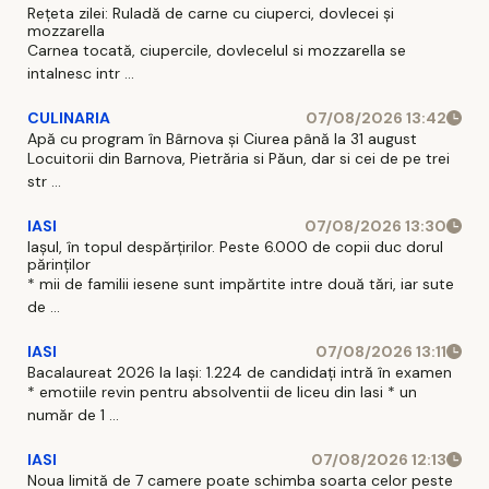
Rețeta zilei: Ruladă de carne cu ciuperci, dovlecei și
mozzarella
Carnea tocată, ciupercile, dovlecelul si mozzarella se
intalnesc intr ...
CULINARIA
07/08/2026 13:42
Apă cu program în Bârnova și Ciurea până la 31 august
Locuitorii din Barnova, Pietrăria si Păun, dar si cei de pe trei
str ...
IASI
07/08/2026 13:30
Iașul, în topul despărțirilor. Peste 6.000 de copii duc dorul
părinților
* mii de familii iesene sunt impărtite intre două tări, iar sute
de ...
IASI
07/08/2026 13:11
Bacalaureat 2026 la Iași: 1.224 de candidați intră în examen
* emotiile revin pentru absolventii de liceu din Iasi * un
număr de 1 ...
IASI
07/08/2026 12:13
Noua limită de 7 camere poate schimba soarta celor peste