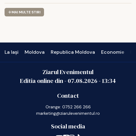
MAI MULTE STIRI
La Iași
Moldova
Republica Moldova
Economie
In
Ziarul Evenimentul
Editia online din -
07.08.2026
-
13:34
Contact
Orange: 0752 266 266
marketing@ziarulevenimentul.ro
Social media