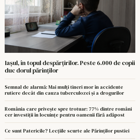
Iașul, în topul despărțirilor. Peste 6.000 de copii
duc dorul părinților
Semnal de alarmă: Mai mulți tineri mor în accidente
rutiere decât din cauza tuberculozei și a drogurilor
România care privește spre trotuar: 77% dintre români
cer investiții în locuințe pentru oamenii fără adăpost
Ce sunt Patericile? Lecțiile scurte ale Părinților pustiei