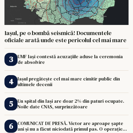
Iașul, pe o bombă seismică! Documentele
oficiale arată unde este pericolul cel mai mare
UMF Iași contestă acuzațiile aduse la ceremonia
de absolvire
Iașul pregătește cel mai mare cimitir public din
ultimele decenii
Un spital din Iași are doar 2% din paturi ocupate.
Noile date CNAS, surprinzătoare
COMUNICAT DE PRESĂ. Victor are aproape șapte
ani și nu a făcut niciodată primul pas. O operație