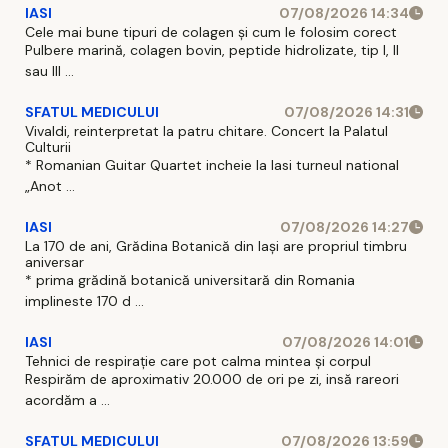
IASI
07/08/2026 14:34
Cele mai bune tipuri de colagen și cum le folosim corect
Pulbere marină, colagen bovin, peptide hidrolizate, tip I, II
sau III ...
SFATUL MEDICULUI
07/08/2026 14:31
Vivaldi, reinterpretat la patru chitare. Concert la Palatul
Culturii
* Romanian Guitar Quartet incheie la Iasi turneul national
„Anot ...
IASI
07/08/2026 14:27
La 170 de ani, Grădina Botanică din Iași are propriul timbru
aniversar
* prima grădină botanică universitară din Romania
implineste 170 d ...
IASI
07/08/2026 14:01
Tehnici de respirație care pot calma mintea și corpul
Respirăm de aproximativ 20.000 de ori pe zi, insă rareori
acordăm a ...
SFATUL MEDICULUI
07/08/2026 13:59