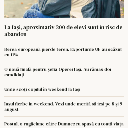
La Iași, aproximativ 300 de elevi sunt în risc de
abandon
Berea europeană pierde teren. Exporturile UE au scăzut
cu 11%
O nouă finală pentru șefia Operei Iași. Au rămas doi
candidați
Unde scoți copilul în weekend la Iași
Iașul fierbe în weekend. Vezi unde merită să ieși pe 8 și 9
august
Postul, o rugăciune către Dumnezeu spusă cu toată viața