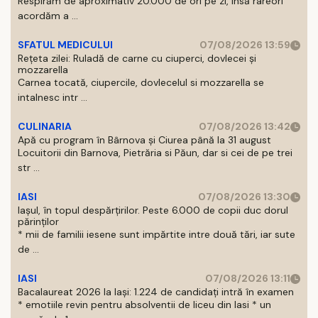
Respirăm de aproximativ 20.000 de ori pe zi, insă rareori
acordăm a ...
SFATUL MEDICULUI
07/08/2026 13:59
Rețeta zilei: Ruladă de carne cu ciuperci, dovlecei și
mozzarella
Carnea tocată, ciupercile, dovlecelul si mozzarella se
intalnesc intr ...
CULINARIA
07/08/2026 13:42
Apă cu program în Bârnova și Ciurea până la 31 august
Locuitorii din Barnova, Pietrăria si Păun, dar si cei de pe trei
str ...
IASI
07/08/2026 13:30
Iașul, în topul despărțirilor. Peste 6.000 de copii duc dorul
părinților
* mii de familii iesene sunt impărtite intre două tări, iar sute
de ...
IASI
07/08/2026 13:11
Bacalaureat 2026 la Iași: 1.224 de candidați intră în examen
* emotiile revin pentru absolventii de liceu din Iasi * un