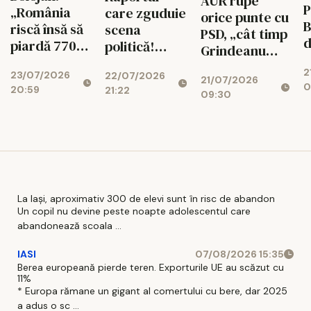
AUR rupe
P
„România
care zguduie
orice punte cu
B
riscă însă să
scena
PSD, „cât timp
d
piardă 770
politică!
Grindeanu
ș
de milioane
Cotroceni
conduce
2
d
23/07/2026
de euro dacă
22/07/2026
explică de ce
21/07/2026
partidul”
0
20:59
r
21:22
legea
cresc
09:30
i
salarizării nu
suveraniștii
trece”
La Iași, aproximativ 300 de elevi sunt în risc de abandon
Un copil nu devine peste noapte adolescentul care
abandonează scoala ...
IASI
07/08/2026 15:35
Berea europeană pierde teren. Exporturile UE au scăzut cu
11%
* Europa rămane un gigant al comertului cu bere, dar 2025
a adus o sc ...