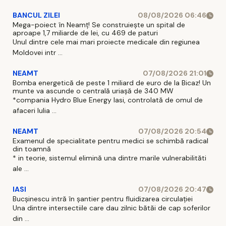
BANCUL ZILEI
08/08/2026 06:46
Mega-poiect în Neamț! Se construiește un spital de
aproape 1,7 miliarde de lei, cu 469 de paturi
Unul dintre cele mai mari proiecte medicale din regiunea
Moldovei intr ...
NEAMT
07/08/2026 21:01
Bomba energetică de peste 1 miliard de euro de la Bicaz! Un
munte va ascunde o centrală uriașă de 340 MW
*compania Hydro Blue Energy Iasi, controlată de omul de
afaceri Iulia ...
NEAMT
07/08/2026 20:54
Examenul de specialitate pentru medici se schimbă radical
din toamnă
* in teorie, sistemul elimină una dintre marile vulnerabilităti
ale ...
IASI
07/08/2026 20:47
Bucșinescu intră în șantier pentru fluidizarea circulației
Una dintre intersectiile care dau zilnic bătăi de cap soferilor
din ...