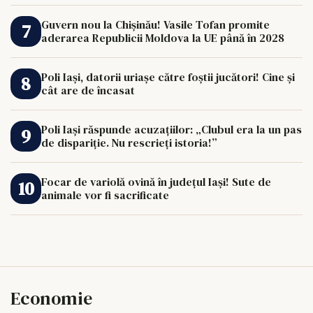
Guvern nou la Chișinău! Vasile Tofan promite
aderarea Republicii Moldova la UE până în 2028
Poli Iași, datorii uriașe către foștii jucători! Cine și
cât are de încasat
Poli Iași răspunde acuzațiilor: „Clubul era la un pas
de dispariție. Nu rescrieți istoria!”
Focar de variolă ovină în județul Iași! Sute de
animale vor fi sacrificate
Economie