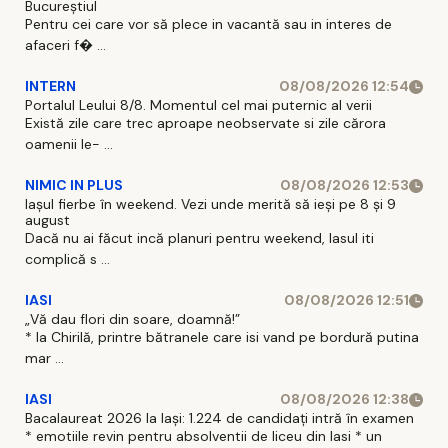
Bucureștiul
Pentru cei care vor să plece in vacantă sau in interes de
afaceri f� ...
INTERN
08/08/2026 12:54
Portalul Leului 8/8. Momentul cel mai puternic al verii
Există zile care trec aproape neobservate si zile cărora
oamenii le- ...
NIMIC IN PLUS
08/08/2026 12:53
Iașul fierbe în weekend. Vezi unde merită să ieși pe 8 și 9
august
Dacă nu ai făcut incă planuri pentru weekend, Iasul iti
complică s ...
IASI
08/08/2026 12:51
„Vă dau flori din soare, doamnă!”
* la Chirilă, printre bătranele care isi vand pe bordură putina
mar ...
IASI
08/08/2026 12:38
Bacalaureat 2026 la Iași: 1.224 de candidați intră în examen
* emotiile revin pentru absolventii de liceu din Iasi * un