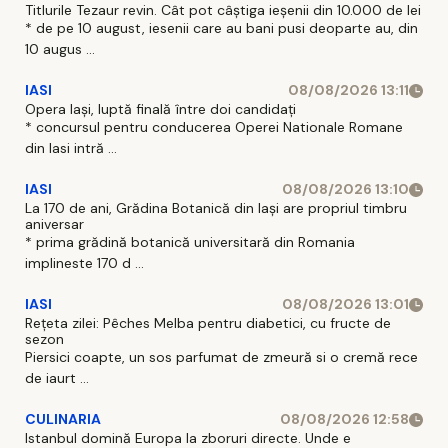
Titlurile Tezaur revin. Cât pot câștiga ieșenii din 10.000 de lei
* de pe 10 august, iesenii care au bani pusi deoparte au, din
10 augus ...
IASI
08/08/2026 13:11
Opera Iași, luptă finală între doi candidați
* concursul pentru conducerea Operei Nationale Romane
din Iasi intră ...
IASI
08/08/2026 13:10
La 170 de ani, Grădina Botanică din Iași are propriul timbru
aniversar
* prima grădină botanică universitară din Romania
implineste 170 d ...
IASI
08/08/2026 13:01
Rețeta zilei: Pêches Melba pentru diabetici, cu fructe de
sezon
Piersici coapte, un sos parfumat de zmeură si o cremă rece
de iaurt ...
CULINARIA
08/08/2026 12:58
Istanbul domină Europa la zboruri directe. Unde e