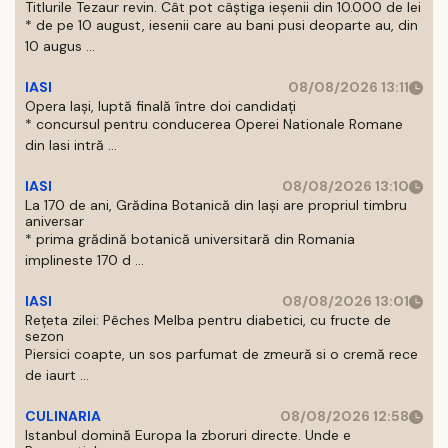
Titlurile Tezaur revin. Cât pot câștiga ieșenii din 10.000 de lei
* de pe 10 august, iesenii care au bani pusi deoparte au, din
10 augus ...
IASI
08/08/2026 13:11
Opera Iași, luptă finală între doi candidați
* concursul pentru conducerea Operei Nationale Romane
din Iasi intră ...
IASI
08/08/2026 13:10
La 170 de ani, Grădina Botanică din Iași are propriul timbru
aniversar
* prima grădină botanică universitară din Romania
implineste 170 d ...
IASI
08/08/2026 13:01
Rețeta zilei: Pêches Melba pentru diabetici, cu fructe de
sezon
Piersici coapte, un sos parfumat de zmeură si o cremă rece
de iaurt ...
CULINARIA
08/08/2026 12:58
Istanbul domină Europa la zboruri directe. Unde e