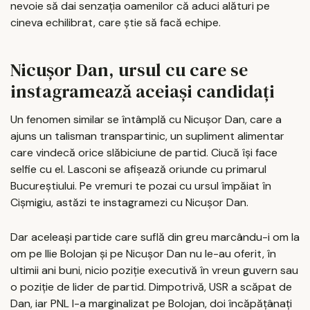
nevoie să dai senzația oamenilor că aduci alături pe
cineva echilibrat, care știe să facă echipe.
Nicușor Dan, ursul cu care se
instagramează aceiași candidați
Un fenomen similar se întâmplă cu Nicușor Dan, care a
ajuns un talisman transpartinic, un supliment alimentar
care vindecă orice slăbiciune de partid. Ciucă își face
selfie cu el. Lasconi se afișează oriunde cu primarul
Bucureștiului. Pe vremuri te pozai cu ursul împăiat în
Cișmigiu, astăzi te instagramezi cu Nicușor Dan.
Dar aceleași partide care suflă din greu marcându-i om la
om pe Ilie Bolojan și pe Nicușor Dan nu le-au oferit, în
ultimii ani buni, nicio poziție executivă în vreun guvern sau
o poziție de lider de partid. Dimpotrivă, USR a scăpat de
Dan, iar PNL l-a marginalizat pe Bolojan, doi încăpățânați