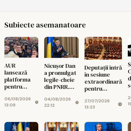
Subiecte asemanatoare
S
AUR
Nicușor Dan
Deputații intră
C
lansează
a promulgat
în sesiune
d
platforma
legile-cheie
extraordinară
s
pentru
din PNRR.
pentru
p
suspendarea
Codul
deblocarea
2
ș
06/08/2026
lui Nicușor
04/08/2026
Urbanismului
27/07/2026
banilor din
1
13:09
22:12
Dan
intră în
13:23
PNRR
d
vigoare