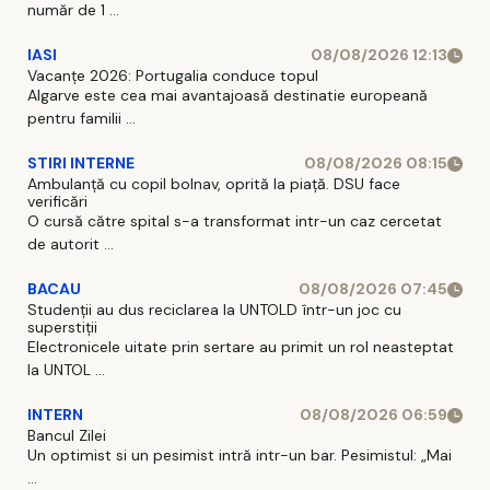
număr de 1 ...
IASI
08/08/2026 12:13
Vacanțe 2026: Portugalia conduce topul
Algarve este cea mai avantajoasă destinatie europeană
pentru familii ...
STIRI INTERNE
08/08/2026 08:15
Ambulanță cu copil bolnav, oprită la piață. DSU face
verificări
O cursă către spital s-a transformat intr-un caz cercetat
de autorit ...
BACAU
08/08/2026 07:45
Studenții au dus reciclarea la UNTOLD într-un joc cu
superstiții
Electronicele uitate prin sertare au primit un rol neasteptat
la UNTOL ...
INTERN
08/08/2026 06:59
Bancul Zilei
Un optimist si un pesimist intră intr-un bar. Pesimistul: „Mai
...