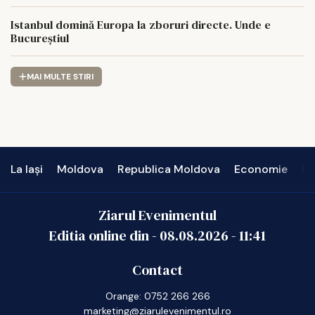
Istanbul domină Europa la zboruri directe. Unde e
Bucureștiul
MAI MULTE STIRI
La Iași
Moldova
Republica Moldova
Economie
In
Ziarul Evenimentul
Editia online din -
08.08.2026
-
11:41
Contact
Orange: 0752 266 266
marketing@ziarulevenimentul.ro