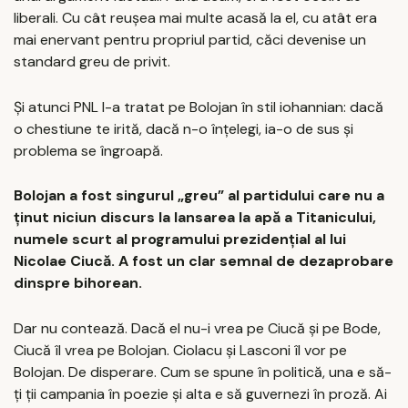
liberali. Cu cât reușea mai multe acasă la el, cu atât era
mai enervant pentru propriul partid, căci devenise un
standard greu de privit.
Și atunci PNL l-a tratat pe Bolojan în stil iohannian: dacă
o chestiune te irită, dacă n-o înțelegi, ia-o de sus și
problema se îngroapă.
Bolojan a fost singurul „greu” al partidului care nu a
ținut niciun discurs la lansarea la apă a Titanicului,
numele scurt al programului prezidențial al lui
Nicolae Ciucă. A fost un clar semnal de dezaprobare
dinspre bihorean.
Dar nu contează. Dacă el nu-i vrea pe Ciucă și pe Bode,
Ciucă îl vrea pe Bolojan. Ciolacu și Lasconi îl vor pe
Bolojan. De disperare. Cum se spune în politică, una e să-
ți ții campania în poezie și alta e să guvernezi în proză. Ai