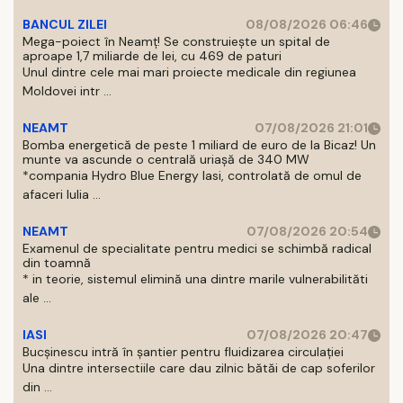
BANCUL ZILEI
08/08/2026 06:46
Mega-poiect în Neamț! Se construiește un spital de
aproape 1,7 miliarde de lei, cu 469 de paturi
Unul dintre cele mai mari proiecte medicale din regiunea
Moldovei intr ...
NEAMT
07/08/2026 21:01
Bomba energetică de peste 1 miliard de euro de la Bicaz! Un
munte va ascunde o centrală uriașă de 340 MW
*compania Hydro Blue Energy Iasi, controlată de omul de
afaceri Iulia ...
NEAMT
07/08/2026 20:54
Examenul de specialitate pentru medici se schimbă radical
din toamnă
* in teorie, sistemul elimină una dintre marile vulnerabilităti
ale ...
IASI
07/08/2026 20:47
Bucșinescu intră în șantier pentru fluidizarea circulației
Una dintre intersectiile care dau zilnic bătăi de cap soferilor
din ...