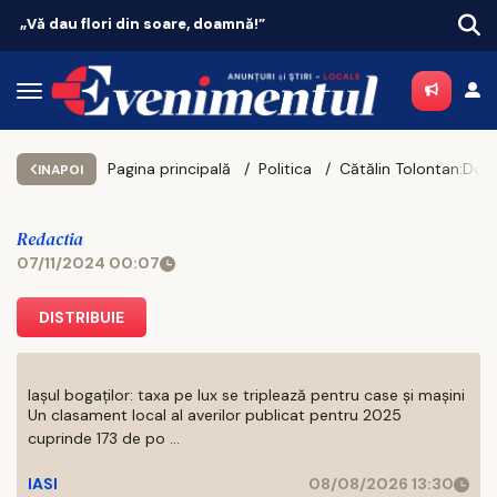
„Vă dau flori din soare, doamnă!”
Vaca
Pagina principală
Politica
Cătălin Tolontan:Donald Trump ales președinte al SUA, curg reacțiile inte
INAPOI
Redactia
07/11/2024 00:07
DISTRIBUIE
Iașul bogaților: taxa pe lux se triplează pentru case și mașini
Un clasament local al averilor publicat pentru 2025
cuprinde 173 de po ...
IASI
08/08/2026 13:30