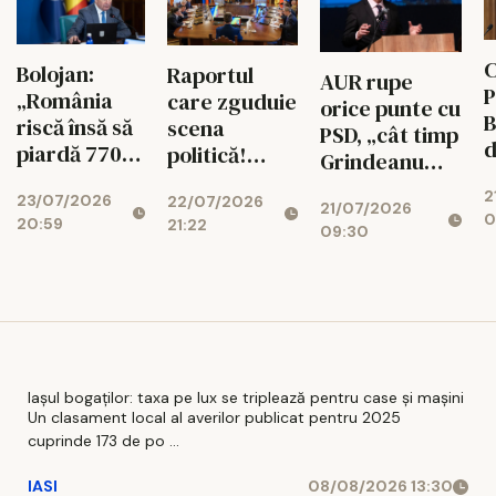
C
Bolojan:
Raportul
AUR rupe
P
„România
care zguduie
orice punte cu
B
riscă însă să
scena
PSD, „cât timp
d
piardă 770
politică!
Grindeanu
ș
de milioane
Cotroceni
conduce
2
d
23/07/2026
de euro dacă
22/07/2026
explică de ce
21/07/2026
partidul”
0
20:59
r
21:22
legea
cresc
09:30
i
salarizării nu
suveraniștii
trece”
Iașul bogaților: taxa pe lux se triplează pentru case și mașini
Un clasament local al averilor publicat pentru 2025
cuprinde 173 de po ...
IASI
08/08/2026 13:30