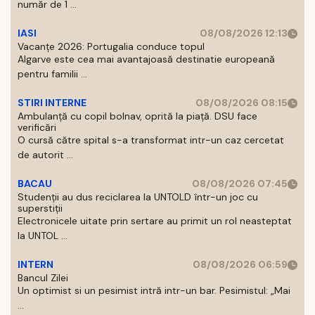
număr de 1 ...
IASI
08/08/2026 12:13
Vacanțe 2026: Portugalia conduce topul
Algarve este cea mai avantajoasă destinatie europeană
pentru familii ...
STIRI INTERNE
08/08/2026 08:15
Ambulanță cu copil bolnav, oprită la piață. DSU face
verificări
O cursă către spital s-a transformat intr-un caz cercetat
de autorit ...
BACAU
08/08/2026 07:45
Studenții au dus reciclarea la UNTOLD într-un joc cu
superstiții
Electronicele uitate prin sertare au primit un rol neasteptat
la UNTOL ...
INTERN
08/08/2026 06:59
Bancul Zilei
Un optimist si un pesimist intră intr-un bar. Pesimistul: „Mai
...