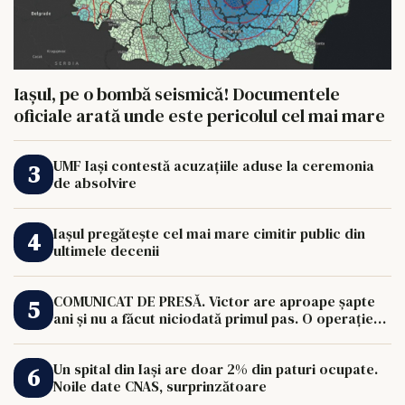
Iașul, pe o bombă seismică! Documentele
oficiale arată unde este pericolul cel mai mare
UMF Iași contestă acuzațiile aduse la ceremonia
de absolvire
Iașul pregătește cel mai mare cimitir public din
ultimele decenii
COMUNICAT DE PRESĂ. Victor are aproape șapte
ani și nu a făcut niciodată primul pas. O operație
de 33.000 de euro îi poate schimba viața.
Un spital din Iași are doar 2% din paturi ocupate.
Noile date CNAS, surprinzătoare