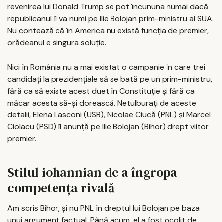
revenirea lui Donald Trump se pot încununa numai dacă
republicanul îl va numi pe Ilie Bolojan prim-ministru al SUA.
Nu contează că în America nu există funcția de premier,
orădeanul e singura soluție.
Nici în România nu a mai existat o campanie în care trei
candidați la prezidențiale să se bată pe un prim-ministru,
fără ca să existe acest duet în Constituție și fără ca
măcar acesta să-și dorească. Netulburați de aceste
detalii, Elena Lasconi (USR), Nicolae Ciucă (PNL) și Marcel
Ciolacu (PSD) îl anunță pe Ilie Bolojan (Bihor) drept viitor
premier.
Stilul iohannian de a îngropa
competența rivală
Am scris Bihor, și nu PNL în dreptul lui Bolojan pe baza
unui argument factual. Până acum, el a fost ocolit de