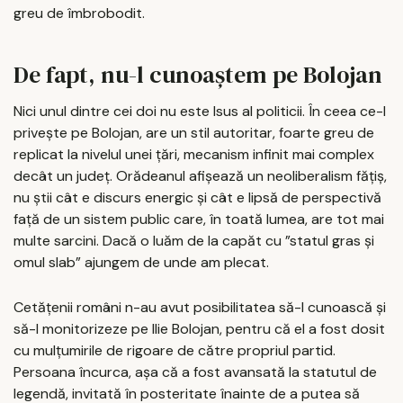
greu de îmbrobodit.
De fapt, nu-l cunoaștem pe Bolojan
Nici unul dintre cei doi nu este Isus al politicii. În ceea ce-l
privește pe Bolojan, are un stil autoritar, foarte greu de
replicat la nivelul unei țări, mecanism infinit mai complex
decât un județ. Orădeanul afișează un neoliberalism fățiș,
nu știi cât e discurs energic și cât e lipsă de perspectivă
față de un sistem public care, în toată lumea, are tot mai
multe sarcini. Dacă o luăm de la capăt cu ”statul gras și
omul slab” ajungem de unde am plecat.
Cetățenii români n-au avut posibilitatea să-l cunoască și
să-l monitorizeze pe Ilie Bolojan, pentru că el a fost dosit
cu mulțumirile de rigoare de către propriul partid.
Persoana încurca, așa că a fost avansată la statutul de
legendă, invitată în posteritate înainte de a putea să