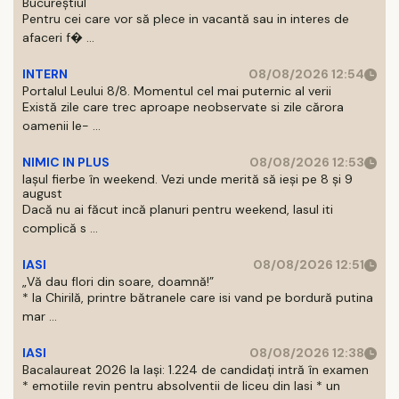
Bucureștiul
Pentru cei care vor să plece in vacantă sau in interes de
afaceri f� ...
INTERN
08/08/2026 12:54
Portalul Leului 8/8. Momentul cel mai puternic al verii
Există zile care trec aproape neobservate si zile cărora
oamenii le- ...
NIMIC IN PLUS
08/08/2026 12:53
Iașul fierbe în weekend. Vezi unde merită să ieși pe 8 și 9
august
Dacă nu ai făcut incă planuri pentru weekend, Iasul iti
complică s ...
IASI
08/08/2026 12:51
„Vă dau flori din soare, doamnă!”
* la Chirilă, printre bătranele care isi vand pe bordură putina
mar ...
IASI
08/08/2026 12:38
Bacalaureat 2026 la Iași: 1.224 de candidați intră în examen
* emotiile revin pentru absolventii de liceu din Iasi * un