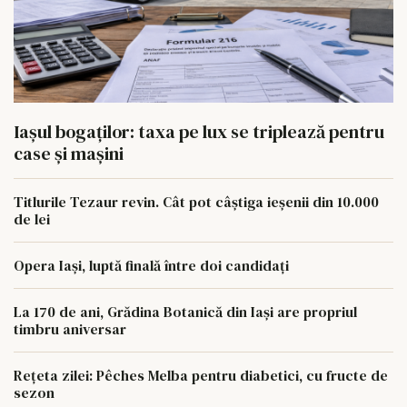
Iașul bogaților: taxa pe lux se triplează pentru
case și mașini
Titlurile Tezaur revin. Cât pot câștiga ieșenii din 10.000
de lei
Opera Iași, luptă finală între doi candidați
La 170 de ani, Grădina Botanică din Iași are propriul
timbru aniversar
Rețeta zilei: Pêches Melba pentru diabetici, cu fructe de
sezon