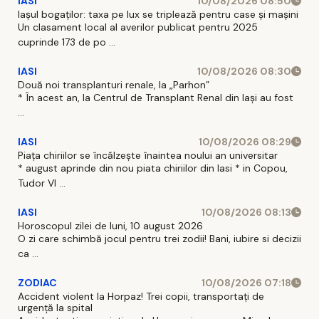
IASI
10/08/2026 08:50
Iașul bogaților: taxa pe lux se triplează pentru case și mașini
Un clasament local al averilor publicat pentru 2025
cuprinde 173 de po ...
IASI
10/08/2026 08:30
Două noi transplanturi renale, la „Parhon”
* În acest an, la Centrul de Transplant Renal din Iaşi au fost
...
IASI
10/08/2026 08:29
Piața chiriilor se încălzește înaintea noului an universitar
* august aprinde din nou piata chiriilor din Iasi * in Copou,
Tudor Vl ...
IASI
10/08/2026 08:13
Horoscopul zilei de luni, 10 august 2026
O zi care schimbă jocul pentru trei zodii! Bani, iubire si decizii
ca ...
ZODIAC
10/08/2026 07:18
Accident violent la Horpaz! Trei copii, transportați de
urgență la spital