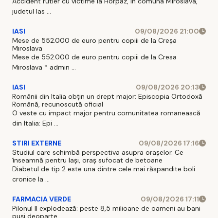
Accident rutier cu victime la Horpaz, in comuna Miroslava,
judetul Ias ...
IASI
09/08/2026 21:00
Mese de 552.000 de euro pentru copiii de la Creșa
Miroslava
Mese de 552.000 de euro pentru copiii de la Cresa
Miroslava * admin ...
IASI
09/08/2026 20:13
Românii din Italia obțin un drept major: Episcopia Ortodoxă
Română, recunoscută oficial
O veste cu impact major pentru comunitatea romanească
din Italia: Epi ...
STIRI EXTERNE
09/08/2026 17:16
Studiul care schimbă perspectiva asupra orașelor. Ce
înseamnă pentru Iași, oraș sufocat de betoane
Diabetul de tip 2 este una dintre cele mai răspandite boli
cronice la ...
FARMACIA VERDE
09/08/2026 17:11
Pilonul II explodează: peste 8,5 milioane de oameni au bani
puși deoparte