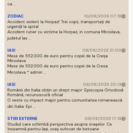
ca ...
ZODIAC
10/08/2026 07:18
Accident violent la Horpaz! Trei copii, transportați de
urgență la spital
Accident rutier cu victime la Horpaz, in comuna Miroslava,
judetul Ias ...
IASI
09/08/2026 21:00
Mese de 552.000 de euro pentru copiii de la Creșa
Miroslava
Mese de 552.000 de euro pentru copiii de la Cresa
Miroslava * admin ...
IASI
09/08/2026 20:13
Românii din Italia obțin un drept major: Episcopia Ortodoxă
Română, recunoscută oficial
O veste cu impact major pentru comunitatea romanească
din Italia: Epi ...
STIRI EXTERNE
09/08/2026 17:16
Studiul care schimbă perspectiva asupra orașelor. Ce
înseamnă pentru Iași, oraș sufocat de betoane