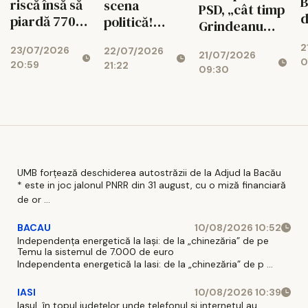
B
riscă însă să
scena
PSD, „cât timp
d
piardă 770
politică!
Grindeanu
ș
de milioane
Cotroceni
conduce
2
d
23/07/2026
de euro dacă
22/07/2026
explică de ce
21/07/2026
partidul”
0
20:59
r
21:22
legea
cresc
09:30
i
salarizării nu
suveraniștii
trece”
UMB forțează deschiderea autostrăzii de la Adjud la Bacău
* este in joc jalonul PNRR din 31 august, cu o miză financiară
de or ...
BACAU
10/08/2026 10:52
Independența energetică la Iași: de la „chinezăria” de pe
Temu la sistemul de 7.000 de euro
Independenta energetică la Iasi: de la „chinezăria” de p ...
IASI
10/08/2026 10:39
Iașul, în topul județelor unde telefonul și internetul au