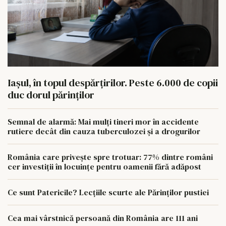
Iașul, în topul despărțirilor. Peste 6.000 de copii
duc dorul părinților
Semnal de alarmă: Mai mulți tineri mor în accidente
rutiere decât din cauza tuberculozei și a drogurilor
România care privește spre trotuar: 77% dintre români
cer investiții în locuințe pentru oamenii fără adăpost
Ce sunt Patericile? Lecțiile scurte ale Părinților pustiei
Cea mai vârstnică persoană din România are 111 ani