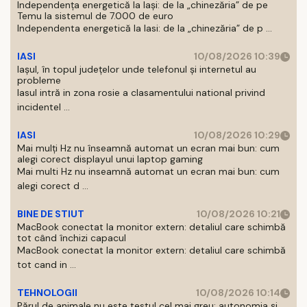
Independența energetică la Iași: de la „chinezăria” de pe
Temu la sistemul de 7.000 de euro
Independenta energetică la Iasi: de la „chinezăria” de p ...
IASI
10/08/2026 10:39
Iașul, în topul județelor unde telefonul și internetul au
probleme
Iasul intră in zona rosie a clasamentului national privind
incidentel ...
IASI
10/08/2026 10:29
Mai mulți Hz nu înseamnă automat un ecran mai bun: cum
alegi corect displayul unui laptop gaming
Mai multi Hz nu inseamnă automat un ecran mai bun: cum
alegi corect d ...
BINE DE STIUT
10/08/2026 10:21
MacBook conectat la monitor extern: detaliul care schimbă
tot când închizi capacul
MacBook conectat la monitor extern: detaliul care schimbă
tot cand in ...
TEHNOLOGII
10/08/2026 10:14
Părul de animale nu este testul cel mai greu: autonomia și