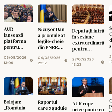
S
AUR
Nicușor Dan
Deputații intră
C
lansează
a promulgat
în sesiune
d
platforma
legile-cheie
extraordinară
s
pentru
din PNRR.
pentru
p
suspendarea
Codul
deblocarea
2
ș
06/08/2026
lui Nicușor
04/08/2026
Urbanismului
27/07/2026
banilor din
1
13:09
22:12
Dan
intră în
13:23
PNRR
d
vigoare
C
Bolojan:
Raportul
AUR rupe
P
„România
care zguduie
orice punte cu