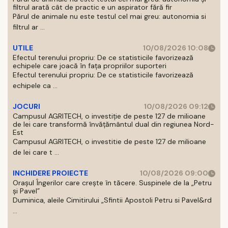
filtrul arată cât de practic e un aspirator fără fir
Părul de animale nu este testul cel mai greu: autonomia si
filtrul ar ...
UTILE
10/08/2026 10:08
Efectul terenului propriu: De ce statisticile favorizează
echipele care joacă în fața propriilor suporteri
Efectul terenului propriu: De ce statisticile favorizează
echipele ca ...
JOCURI
10/08/2026 09:12
Campusul AGRITECH, o investiție de peste 127 de milioane
de lei care transformă învățământul dual din regiunea Nord-
Est
Campusul AGRITECH, o investitie de peste 127 de milioane
de lei care t ...
INCHIDERE PROIECTE
10/08/2026 09:00
Orașul Îngerilor care crește în tăcere. Suspinele de la „Petru
și Pavel”
Duminica, aleile Cimitirului „Sfintii Apostoli Petru si Pavel&rd
...