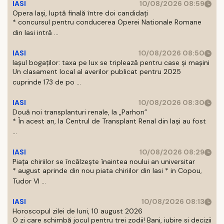
IASI
10/08/2026 08:59
Opera Iași, luptă finală între doi candidați
* concursul pentru conducerea Operei Nationale Romane
din Iasi intră ...
IASI
10/08/2026 08:50
Iașul bogaților: taxa pe lux se triplează pentru case și mașini
Un clasament local al averilor publicat pentru 2025
cuprinde 173 de po ...
IASI
10/08/2026 08:30
Două noi transplanturi renale, la „Parhon”
* În acest an, la Centrul de Transplant Renal din Iaşi au fost
...
IASI
10/08/2026 08:29
Piața chiriilor se încălzește înaintea noului an universitar
* august aprinde din nou piata chiriilor din Iasi * in Copou,
Tudor Vl ...
IASI
10/08/2026 08:13
Horoscopul zilei de luni, 10 august 2026
O zi care schimbă jocul pentru trei zodii! Bani, iubire si decizii