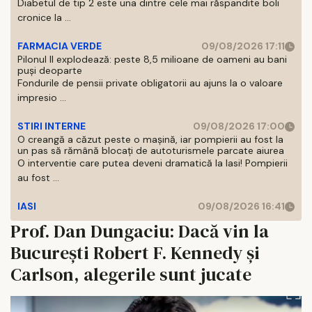
Diabetul de tip 2 este una dintre cele mai răspandite boli
cronice la ...
FARMACIA VERDE
09/08/2026 17:11
Pilonul II explodează: peste 8,5 milioane de oameni au bani
puși deoparte
Fondurile de pensii private obligatorii au ajuns la o valoare
impresio ...
STIRI INTERNE
09/08/2026 17:00
O creangă a căzut peste o mașină, iar pompierii au fost la
un pas să rămână blocați de autoturismele parcate aiurea
O interventie care putea deveni dramatică la Iasi! Pompierii
au fost ...
IASI
09/08/2026 16:41
Prof. Dan Dungaciu: Dacă vin la
București Robert F. Kennedy și
Carlson, alegerile sunt jucate