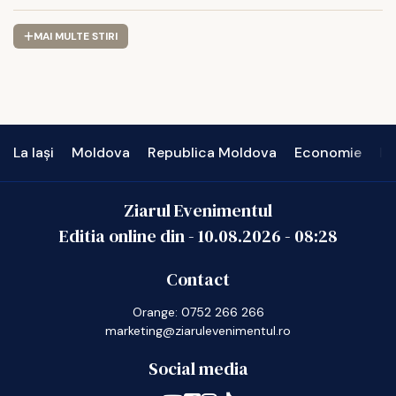
MAI MULTE STIRI
La Iași
Moldova
Republica Moldova
Economie
In
Ziarul Evenimentul
Editia online din -
10.08.2026
-
08:28
Contact
Orange: 0752 266 266
marketing@ziarulevenimentul.ro
Social media