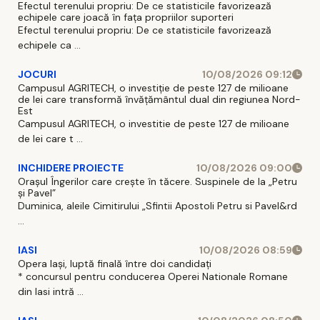
Efectul terenului propriu: De ce statisticile favorizează
echipele care joacă în fața propriilor suporteri
Efectul terenului propriu: De ce statisticile favorizează
echipele ca ...
JOCURI
10/08/2026 09:12
Campusul AGRITECH, o investiție de peste 127 de milioane
de lei care transformă învățământul dual din regiunea Nord-
Est
Campusul AGRITECH, o investitie de peste 127 de milioane
de lei care t ...
INCHIDERE PROIECTE
10/08/2026 09:00
Orașul Îngerilor care crește în tăcere. Suspinele de la „Petru
și Pavel”
Duminica, aleile Cimitirului „Sfintii Apostoli Petru si Pavel&rd
...
IASI
10/08/2026 08:59
Opera Iași, luptă finală între doi candidați
* concursul pentru conducerea Operei Nationale Romane
din Iasi intră ...