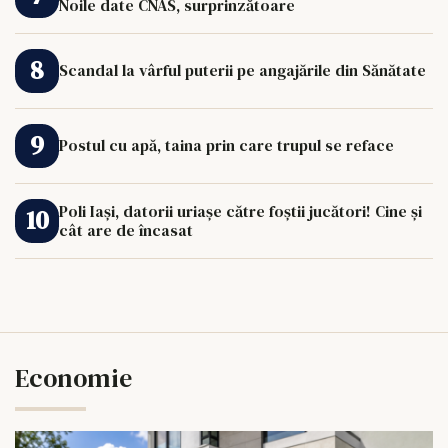
Noile date CNAS, surprinzătoare
Scandal la vârful puterii pe angajările din Sănătate
Postul cu apă, taina prin care trupul se reface
Poli Iași, datorii uriașe către foștii jucători! Cine și
cât are de încasat
Economie