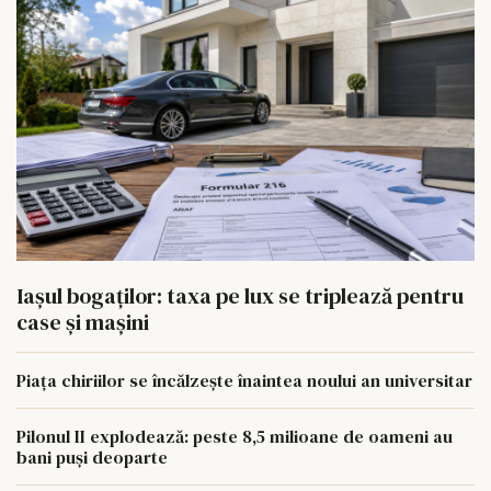
Iașul bogaților: taxa pe lux se triplează pentru
case și mașini
Piața chiriilor se încălzește înaintea noului an universitar
Pilonul II explodează: peste 8,5 milioane de oameni au
bani puși deoparte