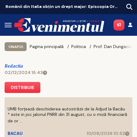
Românii din Italia obțin un drept major: Episcopia Ortodoxă Română, recunoscută oficial
Pagina principală
Politica
Prof. Dan Dungaciu: Dacă vin la București Robert F. Kennedy și Carlson, alegerile sunt jucate
INAPOI
Redactia
02/12/2024 15:43
DISTRIBUIE
UMB forțează deschiderea autostrăzii de la Adjud la Bacău
* este in joc jalonul PNRR din 31 august, cu o miză financiară
de or ...
BACAU
10/08/2026 10:52