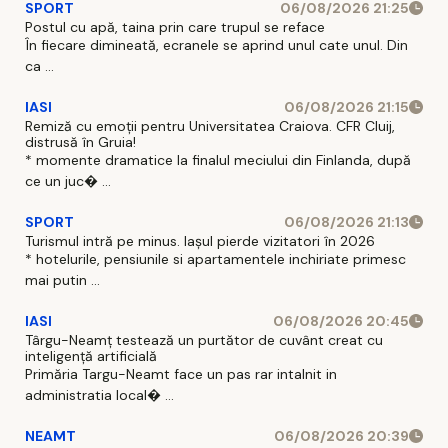
SPORT
06/08/2026 21:25
Postul cu apă, taina prin care trupul se reface
În fiecare dimineată, ecranele se aprind unul cate unul. Din
ca ...
IASI
06/08/2026 21:15
Remiză cu emoții pentru Universitatea Craiova. CFR Cluij,
distrusă în Gruia!
* momente dramatice la finalul meciului din Finlanda, după
ce un juc� ...
SPORT
06/08/2026 21:13
Turismul intră pe minus. Iașul pierde vizitatori în 2026
* hotelurile, pensiunile si apartamentele inchiriate primesc
mai putin ...
IASI
06/08/2026 20:45
Târgu-Neamț testează un purtător de cuvânt creat cu
inteligență artificială
Primăria Targu-Neamt face un pas rar intalnit in
administratia local� ...
NEAMT
06/08/2026 20:39