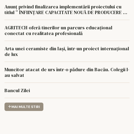
NIVELUL AGROCOMPLEX LUNCA PAȘCANI S.A
Anunț privind finalizarea implementării proiectului cu
titlul ” ÎNFIINȚARE CAPACITATE NOUĂ DE PRODUCERE A
ENERGIEI REGENERABILE PENTRU AUTOCONSUMUL
AGROCOMPLEX LUNCA PAȘCANI S.A.
AGRITECH oferă tinerilor un parcurs educațional
conectat cu realitatea profesională
Arta unei ceramiste din Iași, într-un proiect internațional
de lux
Muncitor atacat de urs într-o pădure din Bacău. Colegii l-
au salvat
Bancul Zilei
MAI MULTE STIRI