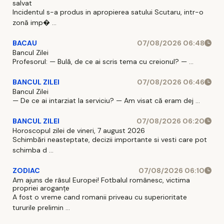
salvat
Incidentul s-a produs in apropierea satului Scutaru, intr-o
zonă imp� ...
BACAU
07/08/2026 06:48
Bancul Zilei
Profesorul: — Bulă, de ce ai scris tema cu creionul? — ...
BANCUL ZILEI
07/08/2026 06:46
Bancul Zilei
— De ce ai intarziat la serviciu? — Am visat că eram dej ...
BANCUL ZILEI
07/08/2026 06:20
Horoscopul zilei de vineri, 7 august 2026
Schimbări neasteptate, decizii importante si vesti care pot
schimba d ...
ZODIAC
07/08/2026 06:10
Am ajuns de râsul Europei! Fotbalul românesc, victima
propriei aroganțe
A fost o vreme cand romanii priveau cu superioritate
tururile prelimin ...