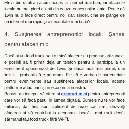
Elevii din școli au acum acces la internet mai bun, iar afacerile
locale nu mai pierd clienți din cauza conexiunilor lente. Poate că
1win nu o face direct pentru noi, dar, sincer, cine se plânge de
un internet mai rapid și o securitate mai bună?
4. Susținerea antreprenorilor locali: Șanse
pentru afaceri mici
Dacă ai un food truck sau o mică afacere cu produse artizanale,
e posibil să fi primit deja un telefon pentru a participa la un
eveniment sponsorizat de 1win. Și dacă încă n-ai primit, stai
liniștit... probabil că e pe drum. Fie că e vorba de parteneriate
pentru evenimente sau susținerea afacerilor locale, aceste
platforme aduc bani și în economia noastră.
Bonus: au început să ofere și
granturi mici
pentru antreprenorii
care vor să facă pasul în lumea digitală. Sumele nu te vor face
milionar, dar hei, sunt suficient de reale cât să-ți dezvolți
afacerea și să contribui la economia locală... mai mult decât
sărmanul tău food truck fără Wi-Fi.