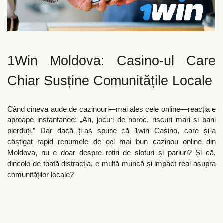
1Win Moldova: Casino-ul Care
Chiar Susține Comunitățile Locale
Când cineva aude de cazinouri—mai ales cele online—reacția e
aproape instantanee: „Ah, jocuri de noroc, riscuri mari și bani
pierduți.” Dar dacă ți-aș spune că 1win Casino, care și-a
câștigat rapid renumele de cel mai bun cazinou online din
Moldova, nu e doar despre rotiri de sloturi și pariuri? Și că,
dincolo de toată distracția, e multă muncă și impact real asupra
comunităților locale?