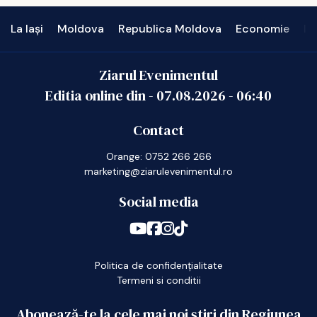
La Iași
Moldova
Republica Moldova
Economie
In
Ziarul Evenimentul
Editia online din -
07.08.2026
-
06:40
Contact
Orange: 0752 266 266
marketing@ziarulevenimentul.ro
Social media
Politica de confidențialitate
Termeni si conditii
Abonează-te la cele mai noi știri din Regiunea