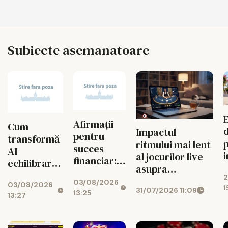
Subiecte asemanatoare
Afirmații
Cum
Impactul
pentru
transformă
ritmului mai lent
succes
AI
al jocurilor live
financiar:
echilibrarea
a
asupra
cum ușor
jocurilor de
2
j
managementului
03/08/2026
atragi banii
03/08/2026
noroc
1
31/07/2026 11:09
bugetului la
13:25
zilnic
13:27
cazino online