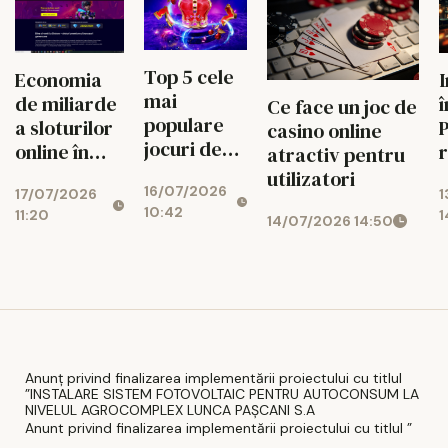
Top 5 cele
Economia
mai
de miliarde
î
Ce face un joc de
populare
a sloturilor
P
casino online
jocuri de
online în
r
atractiv pentru
noroc
2026
c
utilizatori
16/07/2026
online
17/07/2026
1
10:42
11:20
1
14/07/2026 14:50
Anunț privind finalizarea implementării proiectului cu titlul
”INSTALARE SISTEM FOTOVOLTAIC PENTRU AUTOCONSUM LA
NIVELUL AGROCOMPLEX LUNCA PAȘCANI S.A
Anunt privind finalizarea implementării proiectului cu titlul ”