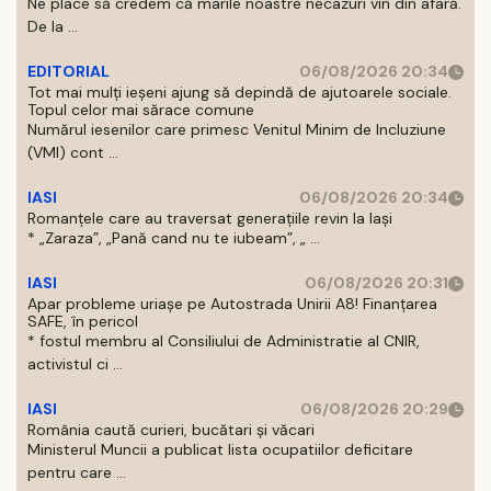
Ne place să credem că marile noastre necazuri vin din afară.
De la ...
EDITORIAL
06/08/2026 20:34
Tot mai mulți ieșeni ajung să depindă de ajutoarele sociale.
Topul celor mai sărace comune
Numărul iesenilor care primesc Venitul Minim de Incluziune
(VMI) cont ...
IASI
06/08/2026 20:34
Romanțele care au traversat generațiile revin la Iași
* „Zaraza”, „Pană cand nu te iubeam”, „ ...
IASI
06/08/2026 20:31
Apar probleme uriașe pe Autostrada Unirii A8! Finanțarea
SAFE, în pericol
* fostul membru al Consiliului de Administratie al CNIR,
activistul ci ...
IASI
06/08/2026 20:29
România caută curieri, bucătari și văcari
Ministerul Muncii a publicat lista ocupatiilor deficitare
pentru care ...