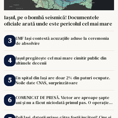
Iașul, pe o bombă seismică! Documentele
oficiale arată unde este pericolul cel mai mare
UMF Iași contestă acuzațiile aduse la ceremonia
de absolvire
Iașul pregătește cel mai mare cimitir public din
ultimele decenii
Un spital din Iași are doar 2% din paturi ocupate.
Noile date CNAS, surprinzătoare
COMUNICAT DE PRESĂ. Victor are aproape șapte
ani și nu a făcut niciodată primul pas. O operație
de 33.000 de euro îi poate schimba viața.
Poli Iași, datorii uriașe către foștii jucători! Cine și