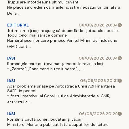
Trupul are întotdeauna ultimul cuvânt
Ne place să credem că marile noastre necazuri vin din afară.
De la ...
EDITORIAL
06/08/2026 20:34
Tot mai mulți ieșeni ajung să depindă de ajutoarele sociale.
Topul celor mai sărace comune
Numărul iesenilor care primesc Venitul Minim de Incluziune
(VMI) cont ...
IASI
06/08/2026 20:34
Romanțele care au traversat generațiile revin la Iași
* „Zaraza”, „Pană cand nu te iubeam”, „ ...
IASI
06/08/2026 20:31
Apar probleme uriașe pe Autostrada Unirii A8! Finanțarea
SAFE, în pericol
* fostul membru al Consiliului de Administratie al CNIR,
activistul ci ...
IASI
06/08/2026 20:29
România caută curieri, bucătari și văcari
Ministerul Muncii a publicat lista ocupatiilor deficitare