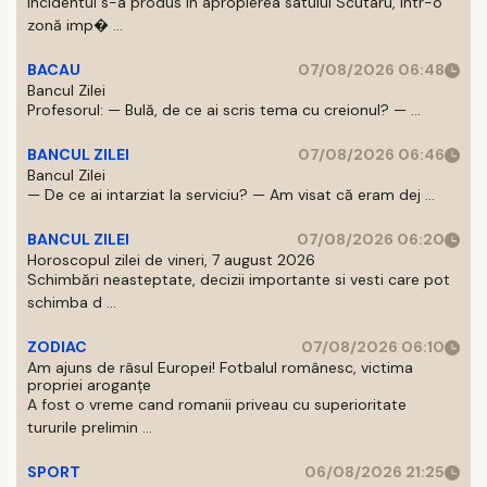
Incidentul s-a produs in apropierea satului Scutaru, intr-o
zonă imp� ...
BACAU
07/08/2026 06:48
Bancul Zilei
Profesorul: — Bulă, de ce ai scris tema cu creionul? — ...
BANCUL ZILEI
07/08/2026 06:46
Bancul Zilei
— De ce ai intarziat la serviciu? — Am visat că eram dej ...
BANCUL ZILEI
07/08/2026 06:20
Horoscopul zilei de vineri, 7 august 2026
Schimbări neasteptate, decizii importante si vesti care pot
schimba d ...
ZODIAC
07/08/2026 06:10
Am ajuns de râsul Europei! Fotbalul românesc, victima
propriei aroganțe
A fost o vreme cand romanii priveau cu superioritate
tururile prelimin ...
SPORT
06/08/2026 21:25