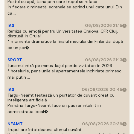
Postul cu apă, taina prin care trupul se reface
În fiecare dimineată, ecranele se aprind unul cate unul. Din
ca ...
IASI
06/08/2026 21:15
Remiză cu emoții pentru Universitatea Craiova. CFR Cluij,
distrusă în Gruia!
* momente dramatice la finalul meciului din Finlanda, după
ce un juc� ...
SPORT
06/08/2026 21:13
Turismul intră pe minus. Iașul pierde vizitatori în 2026
* hotelurile, pensiunile si apartamentele inchiriate primesc
mai putin ...
IASI
06/08/2026 20:45
Târgu-Neamț testează un purtător de cuvânt creat cu
inteligență artificială
Primăria Targu-Neamt face un pas rar intalnit in
administratia local� ...
NEAMT
06/08/2026 20:39
Trupul are întotdeauna ultimul cuvânt