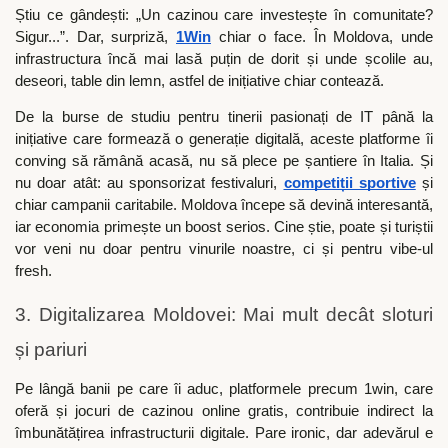
Știu ce gândești: „Un cazinou care investește în comunitate?
Sigur...”. Dar, surpriză,
1Win
chiar o face. În Moldova, unde
infrastructura încă mai lasă puțin de dorit și unde școlile au,
deseori, table din lemn, astfel de inițiative chiar contează.
De la burse de studiu pentru tinerii pasionați de IT până la
inițiative care formează o generație digitală, aceste platforme îi
conving să rămână acasă, nu să plece pe șantiere în Italia. Și
nu doar atât: au sponsorizat festivaluri,
competiții sportive
și
chiar campanii caritabile. Moldova începe să devină interesantă,
iar economia primește un boost serios. Cine știe, poate și turiștii
vor veni nu doar pentru vinurile noastre, ci și pentru vibe-ul
fresh.
3. Digitalizarea Moldovei: Mai mult decât sloturi
și pariuri
Pe lângă banii pe care îi aduc, platformele precum 1win, care
oferă și jocuri de cazinou online gratis, contribuie indirect la
îmbunătățirea infrastructurii digitale. Pare ironic, dar adevărul e