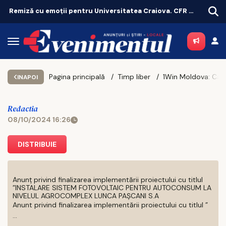
Remiză cu emoții pentru Universitatea Craiova. CFR Cluij, distrusă în Gruia!
Pagina principală
Timp liber
INAPOI
Redactia
08/10/2024 16:26
DISTRIBUIE
Anunț privind finalizarea implementării proiectului cu titlul
”INSTALARE SISTEM FOTOVOLTAIC PENTRU AUTOCONSUM LA
NIVELUL AGROCOMPLEX LUNCA PAȘCANI S.A
Anunt privind finalizarea implementării proiectului cu titlul ”
...