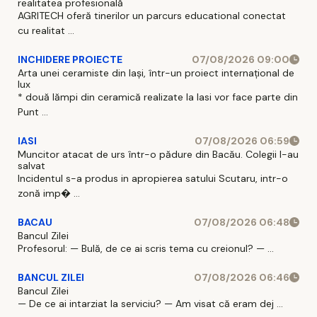
realitatea profesională
AGRITECH oferă tinerilor un parcurs educational conectat
cu realitat ...
INCHIDERE PROIECTE
07/08/2026 09:00
Arta unei ceramiste din Iași, într-un proiect internațional de
lux
* două lămpi din ceramică realizate la Iasi vor face parte din
Punt ...
IASI
07/08/2026 06:59
Muncitor atacat de urs într-o pădure din Bacău. Colegii l-au
salvat
Incidentul s-a produs in apropierea satului Scutaru, intr-o
zonă imp� ...
BACAU
07/08/2026 06:48
Bancul Zilei
Profesorul: — Bulă, de ce ai scris tema cu creionul? — ...
BANCUL ZILEI
07/08/2026 06:46
Bancul Zilei
— De ce ai intarziat la serviciu? — Am visat că eram dej ...