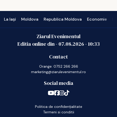
La Iași
Moldova
Republica Moldova
Economie
In
Ziarul Evenimentul
Editia online din -
07.08.2026
-
10:33
Contact
Orange: 0752 266 266
marketing@ziarulevenimentul.ro
Social media
Politica de confidențialitate
Termeni si conditii