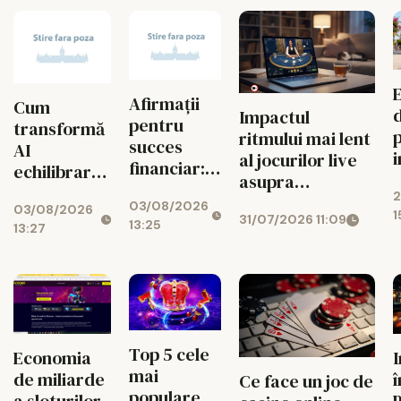
Afirmații
Cum
Impactul
pentru
transformă
ritmului mai lent
succes
AI
al jocurilor live
financiar:
echilibrarea
a
asupra
cum ușor
jocurilor de
2
j
managementului
03/08/2026
atragi banii
03/08/2026
noroc
1
31/07/2026 11:09
bugetului la
13:25
zilnic
13:27
cazino online
Top 5 cele
Economia
mai
de miliarde
î
Ce face un joc de
populare
a sloturilor
P