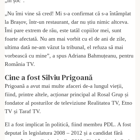
„în șoc”.
„Nu îmi vine să cred! Mi s-a confirmat că s-a întâmplat
la Brașov, într-un restaurant, dar nu știu nimic altceva.
Îmi pare extrem de rău, este tatăl copiilor mei, sunt
foarte afectată. Nu am mai vorbit cu el de ani de zile,
ultima dată ne-am văzut la tribunal, el refuza să mai
vorbească cu mine”, a spus Adriana Bahmuțeanu, pentru
România TV.
Cine a fost Silviu Prigoană
Prigoană a avut mai multe afaceri de-a lungul vieții,
fiind, printre altele, acționar principal al Rosal Grup și
fondator al posturilor de televiziune Realitatea TV, Etno
TV și Taraf TV.
El a fost implicat în politică, fiind membru PDL. A fost
deputat în legislatura 2008 – 2012 și a candidat fără