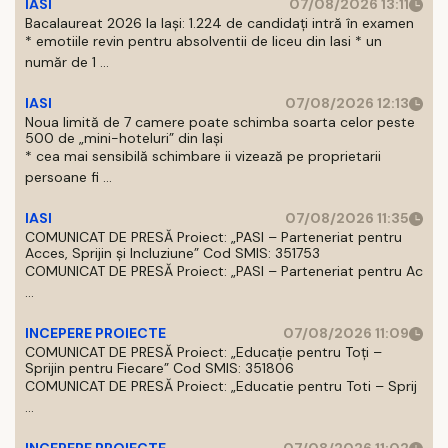
IASI
07/08/2026 13:11
Bacalaureat 2026 la Iași: 1.224 de candidați intră în examen
* emotiile revin pentru absolventii de liceu din Iasi * un
număr de 1 ...
IASI
07/08/2026 12:13
Noua limită de 7 camere poate schimba soarta celor peste
500 de „mini-hoteluri” din Iași
* cea mai sensibilă schimbare ii vizează pe proprietarii
persoane fi ...
IASI
07/08/2026 11:35
COMUNICAT DE PRESĂ Proiect: „PASI – Parteneriat pentru
Acces, Sprijin și Incluziune” Cod SMIS: 351753
COMUNICAT DE PRESĂ Proiect: „PASI – Parteneriat pentru Ac
...
INCEPERE PROIECTE
07/08/2026 11:09
COMUNICAT DE PRESĂ Proiect: „Educație pentru Toți –
Sprijin pentru Fiecare” Cod SMIS: 351806
COMUNICAT DE PRESĂ Proiect: „Educatie pentru Toti – Sprij
...