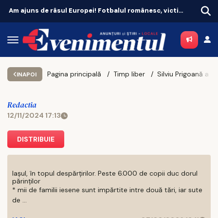
Am ajuns de râsul Europei! Fotbalul românesc, victima propriei aroganțe
Remiză cu emoții pentru Universitatea Craiova. CFR Cluij, distrusă în Gruia!
Pagina principală
Timp liber
INAPOI
Redactia
12/11/2024 17:13
DISTRIBUIE
Iașul, în topul despărțirilor. Peste 6.000 de copii duc dorul
părinților
* mii de familii iesene sunt impărtite intre două tări, iar sute
de ...