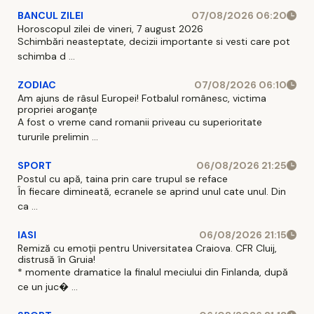
BANCUL ZILEI
07/08/2026 06:20
Horoscopul zilei de vineri, 7 august 2026
Schimbări neasteptate, decizii importante si vesti care pot
schimba d ...
ZODIAC
07/08/2026 06:10
Am ajuns de râsul Europei! Fotbalul românesc, victima
propriei aroganțe
A fost o vreme cand romanii priveau cu superioritate
tururile prelimin ...
SPORT
06/08/2026 21:25
Postul cu apă, taina prin care trupul se reface
În fiecare dimineată, ecranele se aprind unul cate unul. Din
ca ...
IASI
06/08/2026 21:15
Remiză cu emoții pentru Universitatea Craiova. CFR Cluij,
distrusă în Gruia!
* momente dramatice la finalul meciului din Finlanda, după
ce un juc� ...