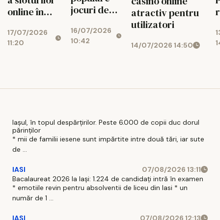
casino online
jocuri de
online în
r
atractiv pentru
noroc
2026
c
utilizatori
16/07/2026
online
17/07/2026
1
10:42
11:20
1
14/07/2026 14:50
Iașul, în topul despărțirilor. Peste 6.000 de copii duc dorul
părinților
* mii de familii iesene sunt impărtite intre două tări, iar sute
de ...
IASI
07/08/2026 13:11
Bacalaureat 2026 la Iași: 1.224 de candidați intră în examen
* emotiile revin pentru absolventii de liceu din Iasi * un
număr de 1 ...
IASI
07/08/2026 12:13