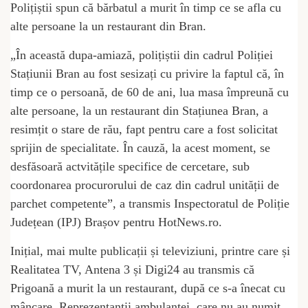
Polițiștii spun că bărbatul a murit în timp ce se afla cu
alte persoane la un restaurant din Bran.
„În această dupa-amiază, polițiștii din cadrul Poliției
Stațiunii Bran au fost sesizați cu privire la faptul că, în
timp ce o persoană, de 60 de ani, lua masa împreună cu
alte persoane, la un restaurant din Stațiunea Bran, a
resimțit o stare de rău, fapt pentru care a fost solicitat
sprijin de specialitate. În cauză, la acest moment, se
desfăsoară actvitățile specifice de cercetare, sub
coordonarea procurorului de caz din cadrul unității de
parchet competente”, a transmis Inspectoratul de Poliție
Județean (IPJ) Brașov pentru HotNews.ro.
Inițial, mai multe publicații și televiziuni, printre care și
Realitatea TV, Antena 3 și Digi24 au transmis că
Prigoană a murit la un restaurant, după ce s-a înecat cu
mâncare. Reprezentanții ambulanței, care nu au numit