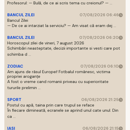
Profesorul: — Bulă, de ce ai scris tema cu creionul? — ...
BANCUL ZILEI
07/08/2026 06:46
Bancul Zilei
— De ce ai intarziat la serviciu? — Am visat că eram dej ...
BANCUL ZILEI
07/08/2026 06:20
Horoscopul zilei de vineri, 7 august 2026
Schimbări neasteptate, decizii importante si vesti care pot
schimba d ...
ZODIAC
07/08/2026 06:10
Am ajuns de râsul Europei! Fotbalul românesc, victima
propriei aroganțe
A fost o vreme cand romanii priveau cu superioritate
tururile prelimin ...
SPORT
06/08/2026 21:25
Postul cu apă, taina prin care trupul se reface
În fiecare dimineată, ecranele se aprind unul cate unul. Din
ca ...
IASI
06/08/2026 21:15