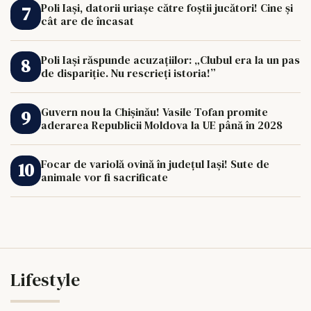
Poli Iași, datorii uriașe către foștii jucători! Cine și
cât are de încasat
Poli Iași răspunde acuzațiilor: „Clubul era la un pas
de dispariție. Nu rescrieți istoria!”
Guvern nou la Chișinău! Vasile Tofan promite
aderarea Republicii Moldova la UE până în 2028
Focar de variolă ovină în județul Iași! Sute de
animale vor fi sacrificate
Lifestyle