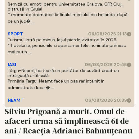
Remiză cu emoții pentru Universitatea Craiova. CFR Cluij,
distrusă în Gruia!
* momente dramatice la finalul meciului din Finlanda, după
ce un juc� ...
SPORT
06/08/2026 21:13
Turismul intră pe minus. Iașul pierde vizitatori în 2026
* hotelurile, pensiunile si apartamentele inchiriate primesc
mai putin ...
IASI
06/08/2026 20:45
Târgu-Neamț testează un purtător de cuvânt creat cu
inteligență artificială
Primăria Targu-Neamt face un pas rar intalnit in
administratia local� ...
NEAMT
06/08/2026 20:39
Silviu Prigoană a murit. Omul de
afaceri urma să împlinească 61 de
ani / Reacția Adrianei Bahmuțeanu