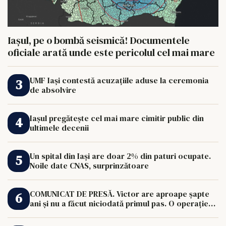
Iașul, pe o bombă seismică! Documentele
oficiale arată unde este pericolul cel mai mare
UMF Iași contestă acuzațiile aduse la ceremonia
de absolvire
Iașul pregătește cel mai mare cimitir public din
ultimele decenii
Un spital din Iași are doar 2% din paturi ocupate.
Noile date CNAS, surprinzătoare
COMUNICAT DE PRESĂ. Victor are aproape șapte
ani și nu a făcut niciodată primul pas. O operație
de 33.000 de euro îi poate schimba viața.