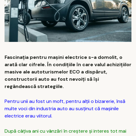
Fascinația pentru mașini electrice s-a domolit, o
arată clar cifrele. În condițiile în care valul achizițiilor
masive ale autoturismelor ECO a dispărut,
constructorii auto au fost nevoiți să își
regândească strategiile.
Pentru unii au fost un moft, pentru alții o bizarerie, însă
multe voci din industria auto au susținut că mașinile
electrice erau viitorul.
După câțiva ani cu vânzări în creștere și interes tot mai