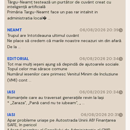
Târgu-Neamț testează un purtător de cuvânt creat cu
inteligență artificială
Primăria Targu-Neamt face un pas rar intalnit in
administratia local� ...
NEAMT
06/08/2026 20:39
Trupul are întotdeauna ultimul cuvânt
Ne place să credem că marile noastre necazuri vin din afară.
De la ...
EDITORIAL
06/08/2026 20:34
Tot mai mulți ieșeni ajung să depindă de ajutoarele sociale.
Topul celor mai sărace comune
Numărul iesenilor care primesc Venitul Minim de Incluziune
(VMI) cont ...
IASI
06/08/2026 20:34
Romanțele care au traversat generațiile revin la Iași
* „Zaraza”, „Pană cand nu te iubeam”, „ ...
IASI
06/08/2026 20:31
Apar probleme uriașe pe Autostrada Unirii A8! Finanțarea
SAFE, în pericol