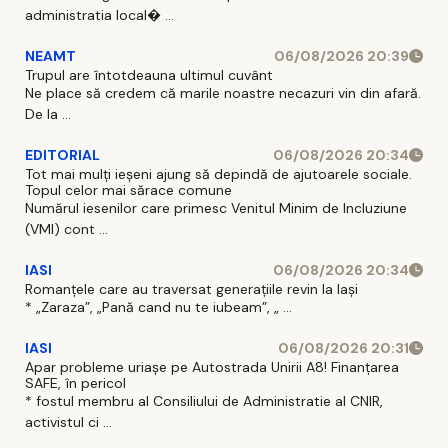
administratia local� ...
NEAMT
06/08/2026 20:39
Trupul are întotdeauna ultimul cuvânt
Ne place să credem că marile noastre necazuri vin din afară.
De la ...
EDITORIAL
06/08/2026 20:34
Tot mai mulți ieșeni ajung să depindă de ajutoarele sociale.
Topul celor mai sărace comune
Numărul iesenilor care primesc Venitul Minim de Incluziune
(VMI) cont ...
IASI
06/08/2026 20:34
Romanțele care au traversat generațiile revin la Iași
* „Zaraza”, „Pană cand nu te iubeam”, „ ...
IASI
06/08/2026 20:31
Apar probleme uriașe pe Autostrada Unirii A8! Finanțarea
SAFE, în pericol
* fostul membru al Consiliului de Administratie al CNIR,
activistul ci ...