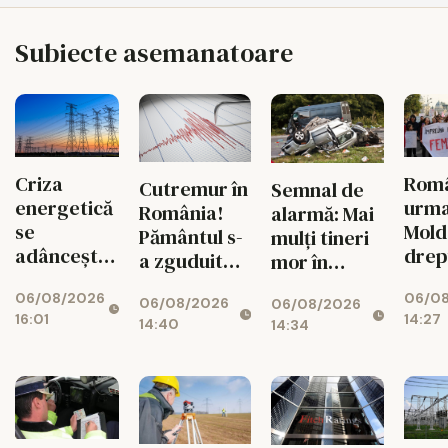
Subiecte asemanatoare
Criza
Româ
Cutremur în
Semnal de
energetică
urm
România!
alarmă: Mai
se
Mold
Pământul s-
mulți tineri
adâncește.
drep
a zguduit
mor în
Fabricile
și si
din nou în
accidente
06/08/2026
06/0
mari pot
feme
06/08/2026
06/08/2026
zona
rutiere
16:01
14:27
rămâne
14:40
14:34
seismică
decât din
fără
Vrancea
cauza
energie în
tuberculozei
orele de
și a
vârf
drogurilor