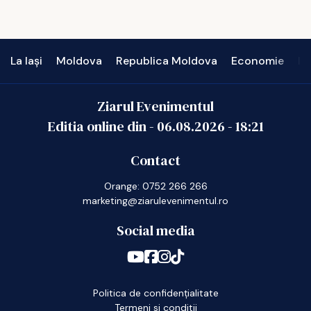
La Iași
Moldova
Republica Moldova
Economie
In
Ziarul Evenimentul
Editia online din -
06.08.2026
-
18:21
Contact
Orange: 0752 266 266
marketing@ziarulevenimentul.ro
Social media
Politica de confidențialitate
Termeni si conditii