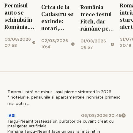
Permisul
Rom
Criza de la
România
auto se
intră
Cadastru se
trece testul
schimbă în
star
extinde:
Fitch, dar
România.
aler
notari,
rămâne pe
Ce reguli
ener
dezvoltatori
marginea
03/08/2026
31/07
noi îi
02/08/2026
01/08/2026
și bănci,
prăpastiei
07:58
20:19
așteaptă
10:41
06:57
afectați de
financiare
pe șoferi și
blocajul
când vor
național
intra în
vigoare
Turismul intră pe minus. Iașul pierde vizitatori în 2026
* hotelurile, pensiunile si apartamentele inchiriate primesc
mai putin ...
IASI
06/08/2026 20:45
Târgu-Neamț testează un purtător de cuvânt creat cu
inteligență artificială
Primăria Targu-Neamt face un pas rar intalnit in