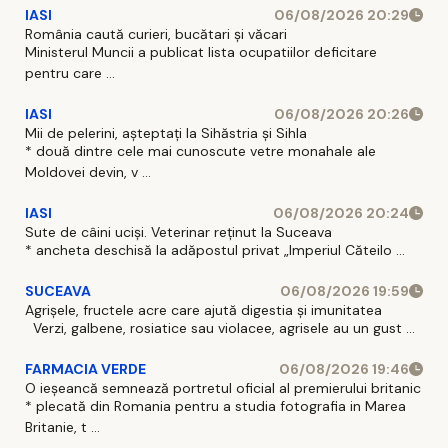
IASI
06/08/2026 20:29
România caută curieri, bucătari și văcari
Ministerul Muncii a publicat lista ocupatiilor deficitare
pentru care ...
IASI
06/08/2026 20:26
Mii de pelerini, așteptați la Sihăstria și Sihla
* două dintre cele mai cunoscute vetre monahale ale
Moldovei devin, v ...
IASI
06/08/2026 20:24
Sute de câini uciși. Veterinar reținut la Suceava
* ancheta deschisă la adăpostul privat „Imperiul Căteilo ...
SUCEAVA
06/08/2026 19:59
Agrișele, fructele acre care ajută digestia și imunitatea
Verzi, galbene, rosiatice sau violacee, agrisele au un gust ...
FARMACIA VERDE
06/08/2026 19:46
O ieșeancă semnează portretul oficial al premierului britanic
* plecată din Romania pentru a studia fotografia in Marea
Britanie, t ...