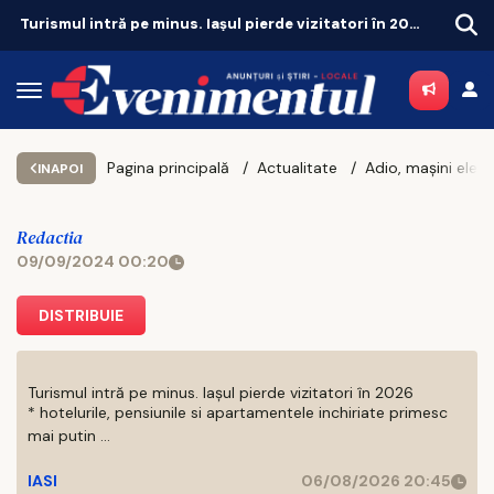
România caută curieri, bucătari și văcari
Sute 
Pagina principală
Actualitate
INAPOI
Redactia
09/09/2024 00:20
DISTRIBUIE
Turismul intră pe minus. Iașul pierde vizitatori în 2026
* hotelurile, pensiunile si apartamentele inchiriate primesc
mai putin ...
IASI
06/08/2026 20:45