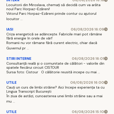
Locuitorii din Miroslava, chemați să decidă cum va arăta
noul Parc Horpaz–Ezăreni!
Viitorul Parc Horpaz–Ezăreni prinde contur cu ajutorul
locuitor ...
IASI
06/08/2026 16:09
Criza energetică se adâncește. Fabricile mari pot rămâne
fără energie în orele de vârf
Romanii nu vor rămane fără curent electric, chiar dacă
Guvernul pr ...
STIRI INTERNE
06/08/2026 16:01
Consultanță reală și o comunitate de călători - valorile din
spatele fiecărui circuit CISTOUR
Sursa foto: Cistour O călătorie reusită incepe cu mai ...
UTILE
06/08/2026 16:00
Cauți un curs de limbi străine? Aici începe experiența ta cu
Lingua Transcript București
În ziua de astăzi, cunoasterea unei limbi străine sau a mai
mu ...
UTILE
06/08/2026 15:10