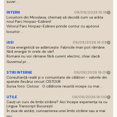
suver ...
INTERN
06/08/2026 16:18
Locuitorii din Miroslava, chemați să decidă cum va arăta
noul Parc Horpaz–Ezăreni!
Viitorul Parc Horpaz–Ezăreni prinde contur cu ajutorul
locuitor ...
IASI
06/08/2026 16:09
Criza energetică se adâncește. Fabricile mari pot rămâne
fără energie în orele de vârf
Romanii nu vor rămane fără curent electric, chiar dacă
Guvernul pr ...
STIRI INTERNE
06/08/2026 16:01
Consultanță reală și o comunitate de călători - valorile din
spatele fiecărui circuit CISTOUR
Sursa foto: Cistour O călătorie reusită incepe cu mai ...
UTILE
06/08/2026 16:00
Cauți un curs de limbi străine? Aici începe experiența ta cu
Lingua Transcript București
În ziua de astăzi, cunoasterea unei limbi străine sau a mai
mu ...