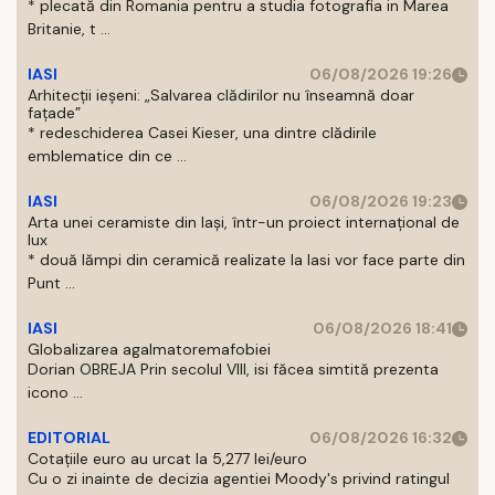
* plecată din Romania pentru a studia fotografia in Marea
Britanie, t ...
IASI
06/08/2026 19:26
Arhitecții ieșeni: „Salvarea clădirilor nu înseamnă doar
fațade”
* redeschiderea Casei Kieser, una dintre clădirile
emblematice din ce ...
IASI
06/08/2026 19:23
Arta unei ceramiste din Iași, într-un proiect internațional de
lux
* două lămpi din ceramică realizate la Iasi vor face parte din
Punt ...
IASI
06/08/2026 18:41
Globalizarea agalmatoremafobiei
Dorian OBREJA Prin secolul VIII, isi făcea simtită prezenta
icono ...
EDITORIAL
06/08/2026 16:32
Cotațiile euro au urcat la 5,277 lei/euro
Cu o zi inainte de decizia agentiei Moody's privind ratingul