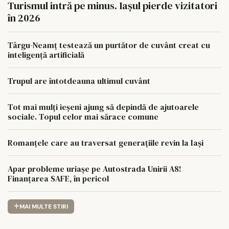
Turismul intră pe minus. Iașul pierde vizitatori
în 2026
Târgu-Neamț testează un purtător de cuvânt creat cu
inteligență artificială
Trupul are întotdeauna ultimul cuvânt
Tot mai mulți ieșeni ajung să depindă de ajutoarele
sociale. Topul celor mai sărace comune
Romanțele care au traversat generațiile revin la Iași
Apar probleme uriașe pe Autostrada Unirii A8!
Finanțarea SAFE, în pericol
MAI MULTE STIRI