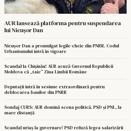
AUR lansează platforma pentru suspendarea
lui Nicușor Dan
Nicușor Dan a promulgat legile-cheie din PNRR. Codul
Urbanismului intră în vigoare
Scandal la Chișinău! AUR acuză Guvernul Republicii
Moldova că „taie” Ziua Limbii Române
Deputații intră în sesiune extraordinară pentru
deblocarea banilor din PNRR
Sondaj CURS: AUR domină scena politică. PSD și PNL, la
mare distanță
Scandal uriaș la guvernare! PSD refuză legea salarizării