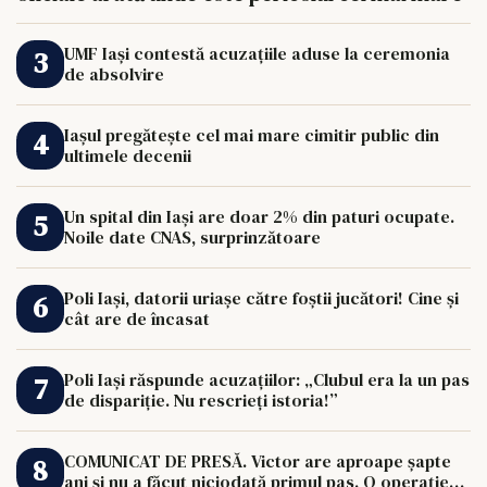
UMF Iași contestă acuzațiile aduse la ceremonia
de absolvire
Iașul pregătește cel mai mare cimitir public din
ultimele decenii
Un spital din Iași are doar 2% din paturi ocupate.
Noile date CNAS, surprinzătoare
Poli Iași, datorii uriașe către foștii jucători! Cine și
cât are de încasat
Poli Iași răspunde acuzațiilor: „Clubul era la un pas
de dispariție. Nu rescrieți istoria!”
COMUNICAT DE PRESĂ. Victor are aproape șapte
ani și nu a făcut niciodată primul pas. O operație