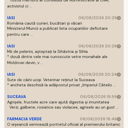
* fostul membru al Consiliului de Administratie al CNIR,
activistul ci ...
IASI
06/08/2026 20:29
România caută curieri, bucătari și văcari
Ministerul Muncii a publicat lista ocupatiilor deficitare
pentru care ...
IASI
06/08/2026 20:26
Mii de pelerini, așteptați la Sihăstria și Sihla
* două dintre cele mai cunoscute vetre monahale ale
Moldovei devin, v ...
IASI
06/08/2026 20:24
Sute de câini uciși. Veterinar reținut la Suceava
* ancheta deschisă la adăpostul privat „Imperiul Căteilo ...
SUCEAVA
06/08/2026 19:59
Agrișele, fructele acre care ajută digestia și imunitatea
Verzi, galbene, rosiatice sau violacee, agrisele au un gust ...
FARMACIA VERDE
06/08/2026 19:46
O ieșeancă semnează portretul oficial al premierului britanic