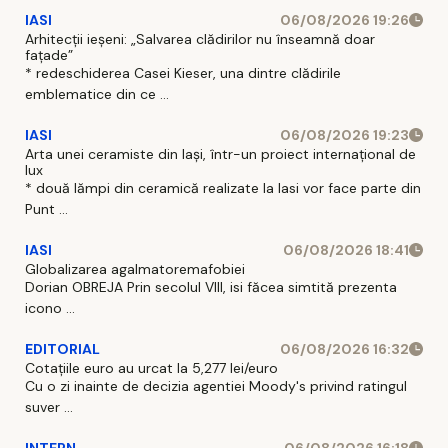
IASI
06/08/2026 19:26
Arhitecții ieșeni: „Salvarea clădirilor nu înseamnă doar
fațade”
* redeschiderea Casei Kieser, una dintre clădirile
emblematice din ce ...
IASI
06/08/2026 19:23
Arta unei ceramiste din Iași, într-un proiect internațional de
lux
* două lămpi din ceramică realizate la Iasi vor face parte din
Punt ...
IASI
06/08/2026 18:41
Globalizarea agalmatoremafobiei
Dorian OBREJA Prin secolul VIII, isi făcea simtită prezenta
icono ...
EDITORIAL
06/08/2026 16:32
Cotațiile euro au urcat la 5,277 lei/euro
Cu o zi inainte de decizia agentiei Moody's privind ratingul
suver ...
INTERN
06/08/2026 16:18