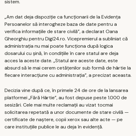
sistem.
„Am dat deja dispoziție ca funcționarii de la Evidența
Persoanelor să interogheze baza de date pentru a
verifica informațiile de stare civilă”, a declarat Oana
Gheorghiu pentru Digi24.ro. Vicepremierul a subliniat că
administrația nu mai poate funcționa după logica
dosarului cu șină, în condițiile în care statul are deja
acces la aceste date. „Statul are aceste date, este
absurd să le mai cerem cetățenilor sub formă de hârtie la
fiecare interacțiune cu administrația”, a precizat aceasta.
Decizia vine după ce, în primele 24 de ore de la lansarea
platformei „Fără Hârtie”, au fost depuse peste 1.000 de
sesizări. Cele mai multe reclamații au vizat tocmai
solicitarea repetată a unor documente de stare civilă —
certificate de naștere, copii xerox sau alte acte — pe
care instituțiile publice le au deja în evidență.