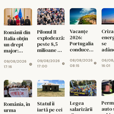
Criza
Vacanțe
Pilonul II
Românii din
energ
2026:
explodează:
Italia obțin
se
Portugalia
peste 8,5
un drept
adân
conduce
milioane de
major:
Fabri
topul
oameni au
Episcopia
06/08
08/08/2026
mari 
09/08/2026
bani puși
09/08/2026
Ortodoxă
16:01
08:15
17:00
rămâ
17:16
deoparte
Română,
fără
recunoscută
energ
oficial
orele
vârf
Permi
Legea
Statul îi
România, în
auto 
salarizării
iartă pe cei
urma