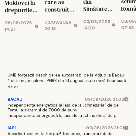
schim
din
care au
Moldovei la
Româ
Sănătate
construit
drepturile și
Ce re
provoacă
ilegal!
siguranța
03/08
03/08/2026
noi îi
un nou
03/08/2026
Românii vor
06/08/2026
femeilor
07:58
14:20
20:18
aște
14:27
conflict.
putea „albi”
pe șof
Sindicatele,
clădirile
când
gata de
fără
intra 
proteste
autorizație
vigo
UMB forțează deschiderea autostrăzii de la Adjud la Bacău
* este in joc jalonul PNRR din 31 august, cu o miză financiară
de or ...
BACAU
09/08/2026 21:02
Independența energetică la Iași: de la „chinezăria” de pe
Temu la sistemul de 7.000 de euro
Independenta energetică la Iasi: de la „chinezăria” de p ...
IASI
09/08/2026 21:01
Accident violent la Horpaz! Trei copii, transportați de