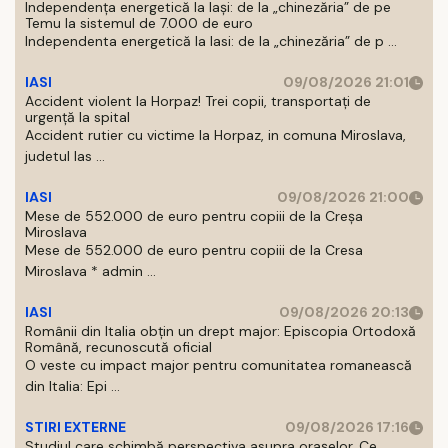
Independența energetică la Iași: de la „chinezăria” de pe
Temu la sistemul de 7.000 de euro
Independenta energetică la Iasi: de la „chinezăria” de p ...
IASI
09/08/2026 21:01
Accident violent la Horpaz! Trei copii, transportați de
urgență la spital
Accident rutier cu victime la Horpaz, in comuna Miroslava,
judetul Ias ...
IASI
09/08/2026 21:00
Mese de 552.000 de euro pentru copiii de la Creșa
Miroslava
Mese de 552.000 de euro pentru copiii de la Cresa
Miroslava * admin ...
IASI
09/08/2026 20:13
Românii din Italia obțin un drept major: Episcopia Ortodoxă
Română, recunoscută oficial
O veste cu impact major pentru comunitatea romanească
din Italia: Epi ...
STIRI EXTERNE
09/08/2026 17:16
Studiul care schimbă perspectiva asupra orașelor. Ce