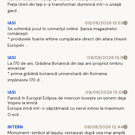
Piaţa Unirii din Iaşi s-a transformat duminică intr-o uriaşă
gard ...
IASI
09/08/2026 13:53
Se schimbă jocul în comerțul online. Șansa magazinelor
românești
* produsele foarte ieftine cumpărate direct din afara Uniunii
Europen ...
IASI
09/08/2026 13:11
La 170 de ani, Grădina Botanică din Iași are propriul timbru
aniversar
* prima grădină botanică universitară din Romania
implineste 170 d ...
IASI
09/08/2026 13:01
Panică în Europa! Eclipsa de miercuri lovește un sistem deja
împins la limită
Europa intră intr-o săptămană cu nervii intinsi la maximum.
O ecli ...
INTERN
09/08/2026 12:44
Monument-simbol al Iaşului, restaurat după cea mai amplă