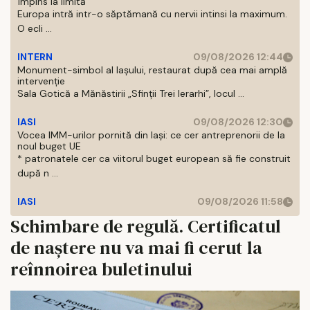
împins la limită
Europa intră intr-o săptămană cu nervii intinsi la maximum.
O ecli ...
INTERN
09/08/2026 12:44
Monument-simbol al Iaşului, restaurat după cea mai amplă
intervenţie
Sala Gotică a Mănăstirii „Sfinţii Trei Ierarhi”, locul ...
IASI
09/08/2026 12:30
Vocea IMM-urilor pornită din Iași: ce cer antreprenorii de la
noul buget UE
* patronatele cer ca viitorul buget european să fie construit
după n ...
IASI
09/08/2026 11:58
Schimbare de regulă. Certificatul
de naștere nu va mai fi cerut la
reînnoirea buletinului