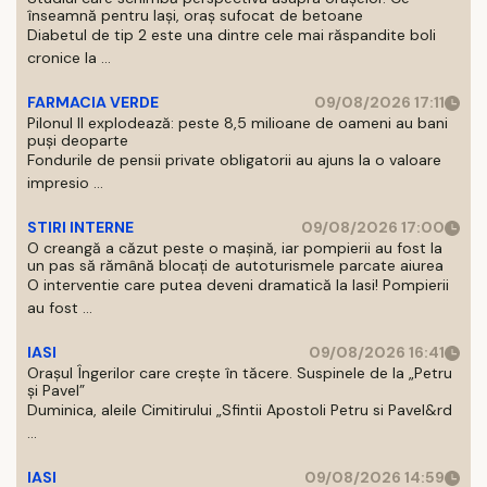
înseamnă pentru Iași, oraș sufocat de betoane
Diabetul de tip 2 este una dintre cele mai răspandite boli
cronice la ...
FARMACIA VERDE
09/08/2026 17:11
Pilonul II explodează: peste 8,5 milioane de oameni au bani
puși deoparte
Fondurile de pensii private obligatorii au ajuns la o valoare
impresio ...
STIRI INTERNE
09/08/2026 17:00
O creangă a căzut peste o mașină, iar pompierii au fost la
un pas să rămână blocați de autoturismele parcate aiurea
O interventie care putea deveni dramatică la Iasi! Pompierii
au fost ...
IASI
09/08/2026 16:41
Orașul Îngerilor care crește în tăcere. Suspinele de la „Petru
și Pavel”
Duminica, aleile Cimitirului „Sfintii Apostoli Petru si Pavel&rd
...
IASI
09/08/2026 14:59