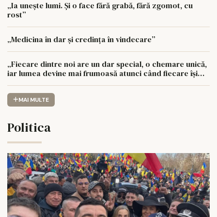
„Ia unește lumi. Și o face fără grabă, fără zgomot, cu
rost”
„Medicina în dar și credința în vindecare”
„Fiecare dintre noi are un dar special, o chemare unică,
iar lumea devine mai frumoasă atunci când fiecare își
urmează drumul cu sufletul deschis”
MAI MULTE
Politica