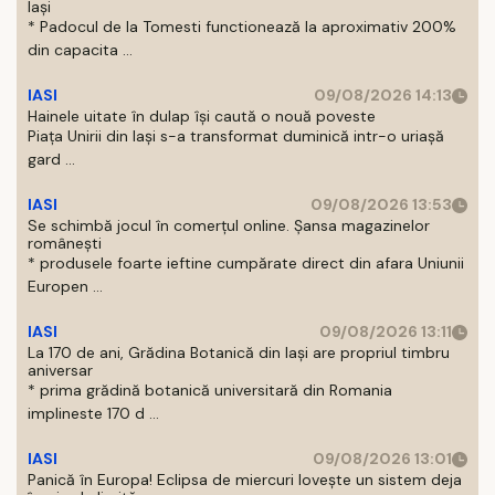
Iași
* Padocul de la Tomesti functionează la aproximativ 200%
din capacita ...
IASI
09/08/2026 14:13
Hainele uitate în dulap îşi caută o nouă poveste
Piaţa Unirii din Iaşi s-a transformat duminică intr-o uriaşă
gard ...
IASI
09/08/2026 13:53
Se schimbă jocul în comerțul online. Șansa magazinelor
românești
* produsele foarte ieftine cumpărate direct din afara Uniunii
Europen ...
IASI
09/08/2026 13:11
La 170 de ani, Grădina Botanică din Iași are propriul timbru
aniversar
* prima grădină botanică universitară din Romania
implineste 170 d ...
IASI
09/08/2026 13:01
Panică în Europa! Eclipsa de miercuri lovește un sistem deja