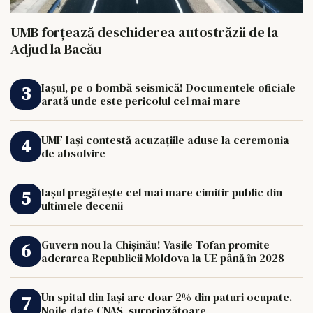
UMB forțează deschiderea autostrăzii de la
Adjud la Bacău
Iașul, pe o bombă seismică! Documentele oficiale
arată unde este pericolul cel mai mare
UMF Iași contestă acuzațiile aduse la ceremonia
de absolvire
Iașul pregătește cel mai mare cimitir public din
ultimele decenii
Guvern nou la Chișinău! Vasile Tofan promite
aderarea Republicii Moldova la UE până în 2028
Un spital din Iași are doar 2% din paturi ocupate.
Noile date CNAS, surprinzătoare