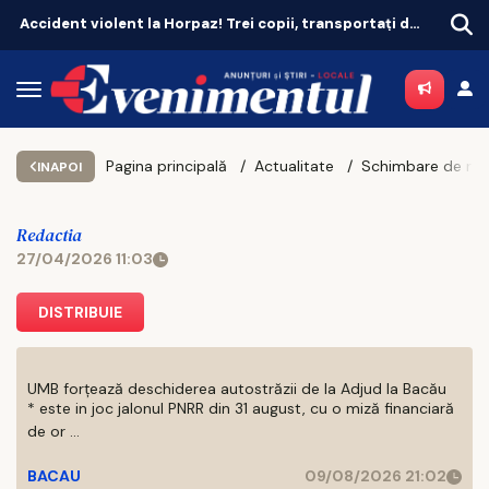
Accident violent la Horpaz! Trei copii, transportați de urgență la spital
Pagina principală
Actualitate
INAPOI
Redactia
27/04/2026 11:03
DISTRIBUIE
UMB forțează deschiderea autostrăzii de la Adjud la Bacău
* este in joc jalonul PNRR din 31 august, cu o miză financiară
de or ...
BACAU
09/08/2026 21:02