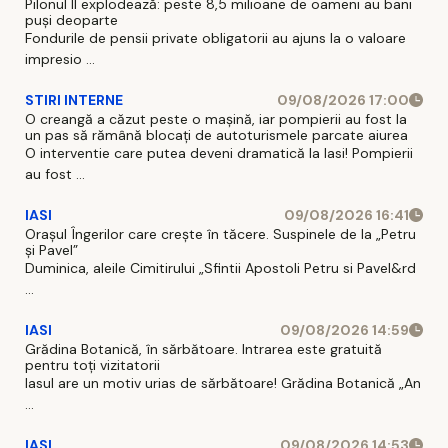
Pilonul II explodează: peste 8,5 milioane de oameni au bani
puși deoparte
Fondurile de pensii private obligatorii au ajuns la o valoare
impresio ...
STIRI INTERNE
09/08/2026 17:00
O creangă a căzut peste o mașină, iar pompierii au fost la
un pas să rămână blocați de autoturismele parcate aiurea
O interventie care putea deveni dramatică la Iasi! Pompierii
au fost ...
IASI
09/08/2026 16:41
Orașul Îngerilor care crește în tăcere. Suspinele de la „Petru
și Pavel”
Duminica, aleile Cimitirului „Sfintii Apostoli Petru si Pavel&rd
...
IASI
09/08/2026 14:59
Grădina Botanică, în sărbătoare. Intrarea este gratuită
pentru toți vizitatorii
Iasul are un motiv urias de sărbătoare! Grădina Botanică „An
...
IASI
09/08/2026 14:53