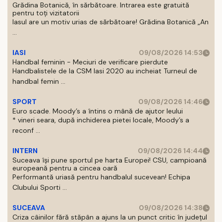
Grădina Botanică, în sărbătoare. Intrarea este gratuită
pentru toți vizitatorii
Iasul are un motiv urias de sărbătoare! Grădina Botanică „An
...
IASI
09/08/2026 14:53
Handbal feminin - Meciuri de verificare pierdute
Handbalistele de la CSM Iasi 2020 au incheiat Turneul de
handbal femin ...
SPORT
09/08/2026 14:46
Euro scade. Moody’s a întins o mână de ajutor leului
* vineri seara, după inchiderea pietei locale, Moody’s a
reconf ...
INTERN
09/08/2026 14:44
Suceava își pune sportul pe harta Europei! CSU, campioană
europeană pentru a cincea oară
Performantă uriasă pentru handbalul sucevean! Echipa
Clubului Sporti ...
SUCEAVA
09/08/2026 14:38
Criza câinilor fără stăpân a ajuns la un punct critic în județul