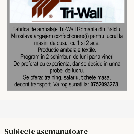
Subiecte asemanatoare