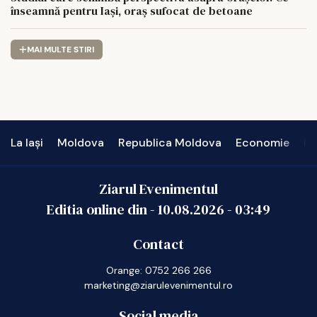
înseamnă pentru Iași, oraș sufocat de betoane
MAI MULTE STIRI
La Iași
Moldova
Republica Moldova
Economie
In
Ziarul Evenimentul
Editia online din -
10.08.2026
-
03:49
Contact
Orange: 0752 266 266
marketing@ziarulevenimentul.ro
Social media