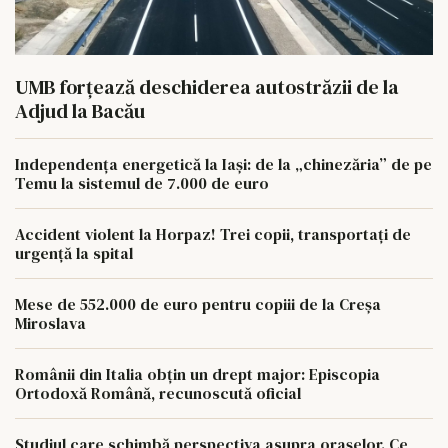
UMB forțează deschiderea autostrăzii de la
Adjud la Bacău
Independența energetică la Iași: de la „chinezăria” de pe
Temu la sistemul de 7.000 de euro
Accident violent la Horpaz! Trei copii, transportați de
urgență la spital
Mese de 552.000 de euro pentru copiii de la Creșa
Miroslava
Românii din Italia obțin un drept major: Episcopia
Ortodoxă Română, recunoscută oficial
Studiul care schimbă perspectiva asupra orașelor. Ce