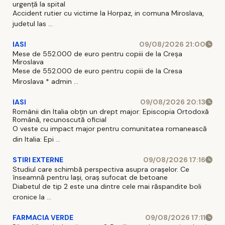
urgență la spital
Accident rutier cu victime la Horpaz, in comuna Miroslava,
judetul Ias ...
IASI
09/08/2026 21:00
Mese de 552.000 de euro pentru copiii de la Creșa
Miroslava
Mese de 552.000 de euro pentru copiii de la Cresa
Miroslava * admin ...
IASI
09/08/2026 20:13
Românii din Italia obțin un drept major: Episcopia Ortodoxă
Română, recunoscută oficial
O veste cu impact major pentru comunitatea romanească
din Italia: Epi ...
STIRI EXTERNE
09/08/2026 17:16
Studiul care schimbă perspectiva asupra orașelor. Ce
înseamnă pentru Iași, oraș sufocat de betoane
Diabetul de tip 2 este una dintre cele mai răspandite boli
cronice la ...
FARMACIA VERDE
09/08/2026 17:11