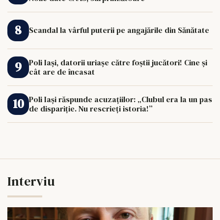
Scandal la vârful puterii pe angajările din Sănătate
Poli Iași, datorii uriașe către foștii jucători! Cine și
cât are de încasat
Poli Iași răspunde acuzațiilor: „Clubul era la un pas
de dispariție. Nu rescrieți istoria!”
Interviu