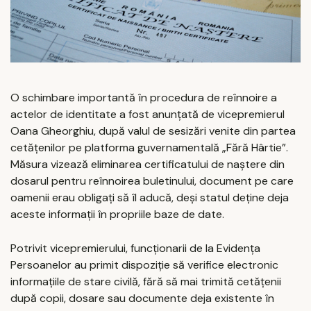
O schimbare importantă în procedura de reînnoire a
actelor de identitate a fost anunțată de vicepremierul
Oana Gheorghiu, după valul de sesizări venite din partea
cetățenilor pe platforma guvernamentală „Fără Hârtie”.
Măsura vizează eliminarea certificatului de naștere din
dosarul pentru reînnoirea buletinului, document pe care
oamenii erau obligați să îl aducă, deși statul deține deja
aceste informații în propriile baze de date.
Potrivit vicepremierului, funcționarii de la Evidența
Persoanelor au primit dispoziție să verifice electronic
informațiile de stare civilă, fără să mai trimită cetățenii
după copii, dosare sau documente deja existente în