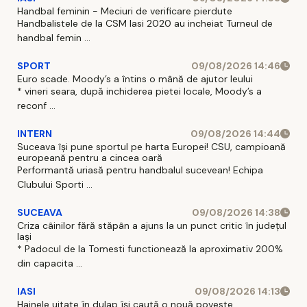
Handbal feminin - Meciuri de verificare pierdute
Handbalistele de la CSM Iasi 2020 au incheiat Turneul de
handbal femin ...
SPORT
09/08/2026 14:46
Euro scade. Moody’s a întins o mână de ajutor leului
* vineri seara, după inchiderea pietei locale, Moody’s a
reconf ...
INTERN
09/08/2026 14:44
Suceava își pune sportul pe harta Europei! CSU, campioană
europeană pentru a cincea oară
Performantă uriasă pentru handbalul sucevean! Echipa
Clubului Sporti ...
SUCEAVA
09/08/2026 14:38
Criza câinilor fără stăpân a ajuns la un punct critic în județul
Iași
* Padocul de la Tomesti functionează la aproximativ 200%
din capacita ...
IASI
09/08/2026 14:13
Hainele uitate în dulap îşi caută o nouă poveste