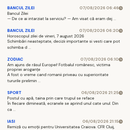
BANCUL ZILEI
07/08/2026 06:46
Bancul Zilei
— De ce ai intarziat la serviciu? — Am visat că eram dej ...
BANCUL ZILEI
07/08/2026 06:20
Horoscopul zilei de vineri, 7 august 2026
Schimbări neasteptate, decizii importante si vesti care pot
schimba d ...
ZODIAC
07/08/2026 06:10
Am ajuns de râsul Europei! Fotbalul românesc, victima
propriei aroganțe
A fost o vreme cand romanii priveau cu superioritate
tururile prelimin ...
SPORT
06/08/2026 21:25
Postul cu apă, taina prin care trupul se reface
În fiecare dimineată, ecranele se aprind unul cate unul. Din
ca ...
IASI
06/08/2026 21:15
Remiză cu emoții pentru Universitatea Craiova. CFR Cluij,