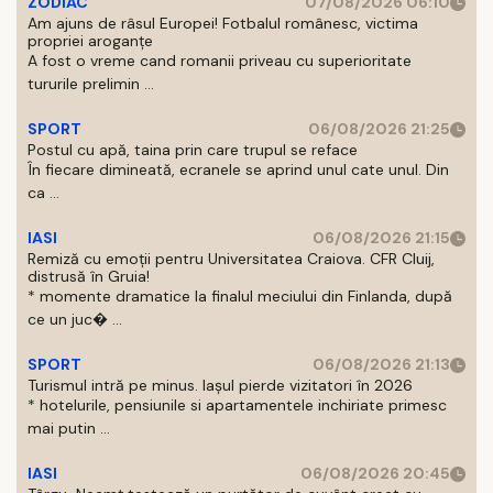
ZODIAC
07/08/2026 06:10
Am ajuns de râsul Europei! Fotbalul românesc, victima
propriei aroganțe
A fost o vreme cand romanii priveau cu superioritate
tururile prelimin ...
SPORT
06/08/2026 21:25
Postul cu apă, taina prin care trupul se reface
În fiecare dimineată, ecranele se aprind unul cate unul. Din
ca ...
IASI
06/08/2026 21:15
Remiză cu emoții pentru Universitatea Craiova. CFR Cluij,
distrusă în Gruia!
* momente dramatice la finalul meciului din Finlanda, după
ce un juc� ...
SPORT
06/08/2026 21:13
Turismul intră pe minus. Iașul pierde vizitatori în 2026
* hotelurile, pensiunile si apartamentele inchiriate primesc
mai putin ...
IASI
06/08/2026 20:45