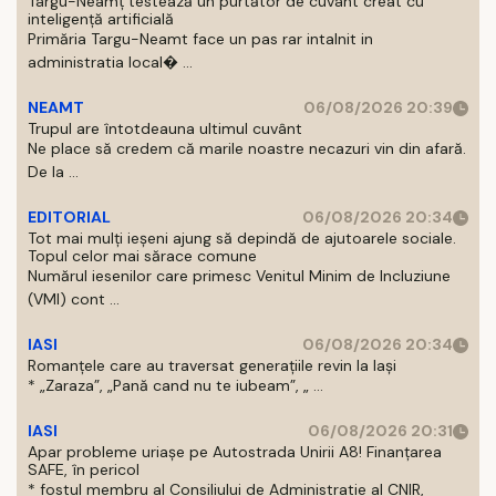
Târgu-Neamț testează un purtător de cuvânt creat cu
inteligență artificială
Primăria Targu-Neamt face un pas rar intalnit in
administratia local� ...
NEAMT
06/08/2026 20:39
Trupul are întotdeauna ultimul cuvânt
Ne place să credem că marile noastre necazuri vin din afară.
De la ...
EDITORIAL
06/08/2026 20:34
Tot mai mulți ieșeni ajung să depindă de ajutoarele sociale.
Topul celor mai sărace comune
Numărul iesenilor care primesc Venitul Minim de Incluziune
(VMI) cont ...
IASI
06/08/2026 20:34
Romanțele care au traversat generațiile revin la Iași
* „Zaraza”, „Pană cand nu te iubeam”, „ ...
IASI
06/08/2026 20:31
Apar probleme uriașe pe Autostrada Unirii A8! Finanțarea
SAFE, în pericol
* fostul membru al Consiliului de Administratie al CNIR,