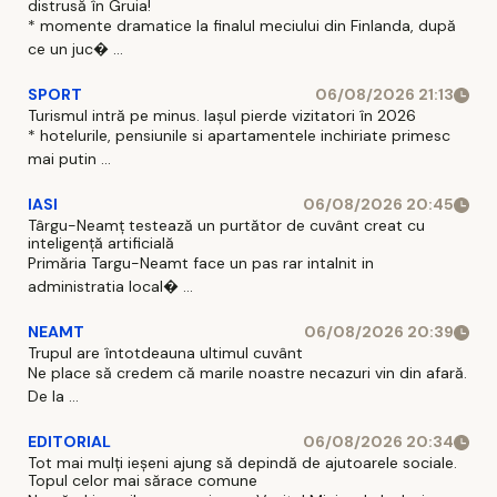
distrusă în Gruia!
* momente dramatice la finalul meciului din Finlanda, după
ce un juc� ...
SPORT
06/08/2026 21:13
Turismul intră pe minus. Iașul pierde vizitatori în 2026
* hotelurile, pensiunile si apartamentele inchiriate primesc
mai putin ...
IASI
06/08/2026 20:45
Târgu-Neamț testează un purtător de cuvânt creat cu
inteligență artificială
Primăria Targu-Neamt face un pas rar intalnit in
administratia local� ...
NEAMT
06/08/2026 20:39
Trupul are întotdeauna ultimul cuvânt
Ne place să credem că marile noastre necazuri vin din afară.
De la ...
EDITORIAL
06/08/2026 20:34
Tot mai mulți ieșeni ajung să depindă de ajutoarele sociale.
Topul celor mai sărace comune