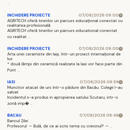
...
INCHIDERE PROIECTE
07/08/2026 09:00
AGRITECH oferă tinerilor un parcurs educațional conectat cu
realitatea profesională
AGRITECH oferă tinerilor un parcurs educational conectat
cu realitat ...
INCHIDERE PROIECTE
07/08/2026 09:00
Arta unei ceramiste din Iași, într-un proiect internațional de
lux
* două lămpi din ceramică realizate la Iasi vor face parte din
Punt ...
IASI
07/08/2026 06:59
Muncitor atacat de urs într-o pădure din Bacău. Colegii l-au
salvat
Incidentul s-a produs in apropierea satului Scutaru, intr-o
zonă imp� ...
BACAU
07/08/2026 06:48
Bancul Zilei
Profesorul: — Bulă, de ce ai scris tema cu creionul? — ...