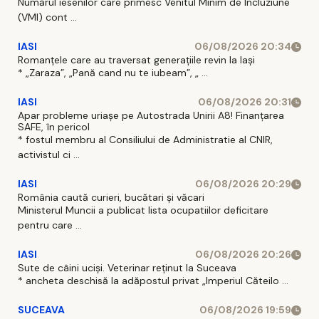
Numărul iesenilor care primesc Venitul Minim de Incluziune
(VMI) cont ...
IASI
06/08/2026 20:34
Romanțele care au traversat generațiile revin la Iași
* „Zaraza”, „Pană cand nu te iubeam”, „ ...
IASI
06/08/2026 20:31
Apar probleme uriașe pe Autostrada Unirii A8! Finanțarea
SAFE, în pericol
* fostul membru al Consiliului de Administratie al CNIR,
activistul ci ...
IASI
06/08/2026 20:29
România caută curieri, bucătari și văcari
Ministerul Muncii a publicat lista ocupatiilor deficitare
pentru care ...
IASI
06/08/2026 20:26
Sute de câini uciși. Veterinar reținut la Suceava
* ancheta deschisă la adăpostul privat „Imperiul Căteilo ...
SUCEAVA
06/08/2026 19:59