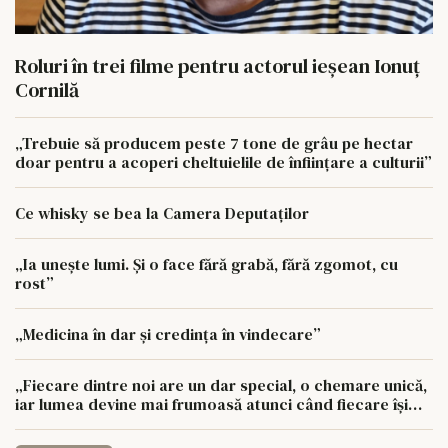
Roluri în trei filme pentru actorul ieşean Ionuţ
Cornilă
„Trebuie să producem peste 7 tone de grâu pe hectar
doar pentru a acoperi cheltuielile de înființare a culturii”
Ce whisky se bea la Camera Deputaților
„Ia unește lumi. Și o face fără grabă, fără zgomot, cu
rost”
„Medicina în dar și credința în vindecare”
„Fiecare dintre noi are un dar special, o chemare unică,
iar lumea devine mai frumoasă atunci când fiecare își
urmează drumul cu sufletul deschis”