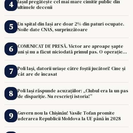
Iașul pregătește cel mai mare cimitir public din
ultimele decenii
Un spital din Iași are doar 2% din paturi ocupate.
Noile date CNAS, surprinzătoare
COMUNICAT DE PRESĂ. Victor are aproape șapte
ani și nu a făcut niciodată primul pas. O operație
de 33.000 de euro îi poate schimba viața.
Poli Iași, datorii uriașe către foștii jucători! Cine și
cât are de încasat
Poli Iași răspunde acuzațiilor: „Clubul era la un pas
de dispariție. Nu rescrieți istoria!”
Guvern nou la Chișinău! Vasile Tofan promite
aderarea Republicii Moldova la UE până în 2028