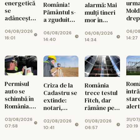
energetică
urm
România!
alarmă: Mai
se
Mold
Pământul s-
mulți tineri
adâncește.
drep
a zguduit
mor în
Fabricile
și si
din nou în
accidente
06/08/2026
06/0
mari pot
feme
06/08/2026
06/08/2026
zona
rutiere
16:01
14:27
rămâne
14:40
14:34
seismică
decât din
fără
Vrancea
cauza
energie în
tuberculozei
orele de
și a
vârf
drogurilor
Permisul
Rom
Criza de la
România
auto se
intră
Cadastru se
trece testul
schimbă în
star
extinde:
Fitch, dar
România.
aler
notari,
rămâne pe
Ce reguli
ener
dezvoltatori
marginea
03/08/2026
31/07
noi îi
02/08/2026
01/08/2026
și bănci,
prăpastiei
07:58
20:19
așteaptă
10:41
06:57
afectați de
financiare
pe șoferi și
blocajul