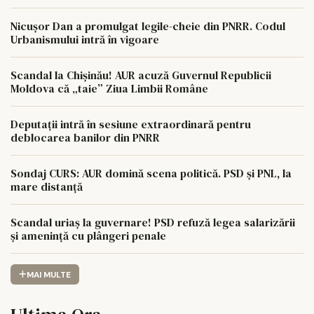
Nicușor Dan a promulgat legile-cheie din PNRR. Codul
Urbanismului intră în vigoare
Scandal la Chișinău! AUR acuză Guvernul Republicii
Moldova că „taie” Ziua Limbii Române
Deputații intră în sesiune extraordinară pentru
deblocarea banilor din PNRR
Sondaj CURS: AUR domină scena politică. PSD și PNL, la
mare distanță
Scandal uriaș la guvernare! PSD refuză legea salarizării
și amenință cu plângeri penale
MAI MULTE