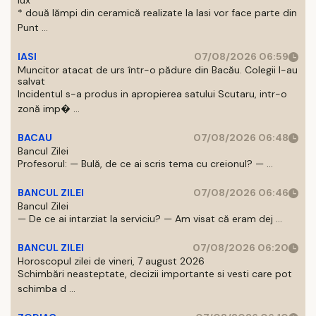
lux
* două lămpi din ceramică realizate la Iasi vor face parte din
Punt ...
IASI
07/08/2026 06:59
Muncitor atacat de urs într-o pădure din Bacău. Colegii l-au
salvat
Incidentul s-a produs in apropierea satului Scutaru, intr-o
zonă imp� ...
BACAU
07/08/2026 06:48
Bancul Zilei
Profesorul: — Bulă, de ce ai scris tema cu creionul? — ...
BANCUL ZILEI
07/08/2026 06:46
Bancul Zilei
— De ce ai intarziat la serviciu? — Am visat că eram dej ...
BANCUL ZILEI
07/08/2026 06:20
Horoscopul zilei de vineri, 7 august 2026
Schimbări neasteptate, decizii importante si vesti care pot
schimba d ...