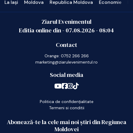
La Iași
Moldova
Republica Moldova
Economie
In
Ziarul Evenimentul
Editia online din -
07.08.2026
-
08:04
Contact
Orange: 0752 266 266
marketing@ziarulevenimentul.ro
Social media
Politica de confidențialitate
Termeni si conditii
Abonează-te la cele mai noi știri din Regiunea
Moldovei