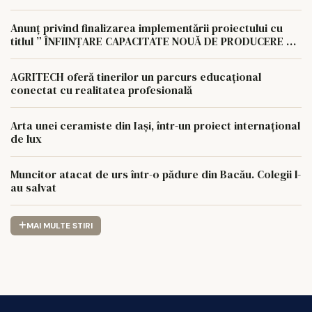
AUTOCONSUM LA NIVELUL AGROCOMPLEX LUNCA
PAȘCANI S.A
Anunț privind finalizarea implementării proiectului cu
titlul ” ÎNFIINȚARE CAPACITATE NOUĂ DE PRODUCERE A
ENERGIEI REGENERABILE PENTRU AUTOCONSUMUL
AGROCOMPLEX LUNCA PAȘCANI S.A.
AGRITECH oferă tinerilor un parcurs educațional
conectat cu realitatea profesională
Arta unei ceramiste din Iași, într-un proiect internațional
de lux
Muncitor atacat de urs într-o pădure din Bacău. Colegii l-
au salvat
MAI MULTE STIRI