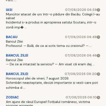
Punt ...
IASI
07/08/2026 06:59
Muncitor atacat de urs într-o pădure din Bacău. Colegii l-au
salvat
Incidentul s-a produs in apropierea satului Scutaru, intr-o
zonă imp� ...
BACAU
07/08/2026 06:48
Bancul Zilei
Profesorul: — Bulă, de ce ai scris tema cu creionul? — ...
BANCUL ZILEI
07/08/2026 06:46
Bancul Zilei
— De ce ai intarziat la serviciu? — Am visat că eram dej ...
BANCUL ZILEI
07/08/2026 06:20
Horoscopul zilei de vineri, 7 august 2026
Schimbări neasteptate, decizii importante si vesti care pot
schimba d ...
ZODIAC
07/08/2026 06:10
Am ajuns de râsul Europei! Fotbalul românesc, victima
propriei aroganțe