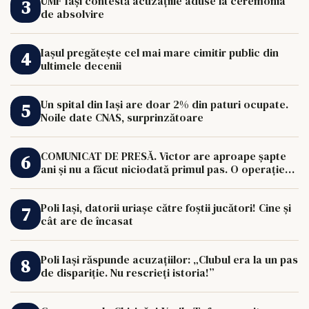
UMF Iași contestă acuzațiile aduse la ceremonia
de absolvire
Iașul pregătește cel mai mare cimitir public din
ultimele decenii
Un spital din Iași are doar 2% din paturi ocupate.
Noile date CNAS, surprinzătoare
COMUNICAT DE PRESĂ. Victor are aproape șapte
ani și nu a făcut niciodată primul pas. O operație
de 33.000 de euro îi poate schimba viața.
Poli Iași, datorii uriașe către foștii jucători! Cine și
cât are de încasat
Poli Iași răspunde acuzațiilor: „Clubul era la un pas
de dispariție. Nu rescrieți istoria!”