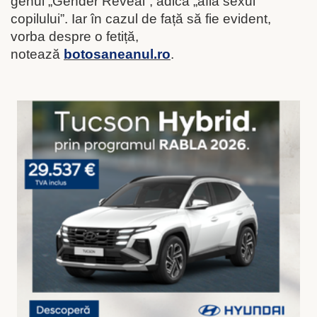
genul „Gender Reveal”, adică „află sexul
copilului”. Iar în cazul de față să fie evident,
vorba despre o fetiță,
notează
botosaneanul.ro
.