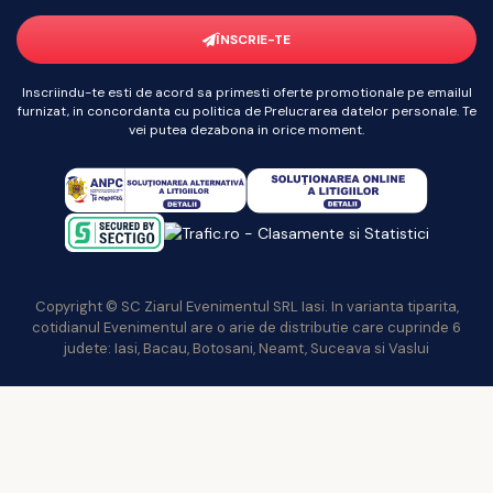
ÎNSCRIE-TE
Inscriindu-te esti de acord sa primesti oferte promotionale pe emailul
furnizat, in concordanta cu politica de Prelucrarea datelor personale. Te
vei putea dezabona in orice moment.
Copyright © SC Ziarul Evenimentul SRL Iasi. In varianta tiparita,
cotidianul Evenimentul are o arie de distributie care cuprinde 6
judete: Iasi, Bacau, Botosani, Neamt, Suceava si Vaslui