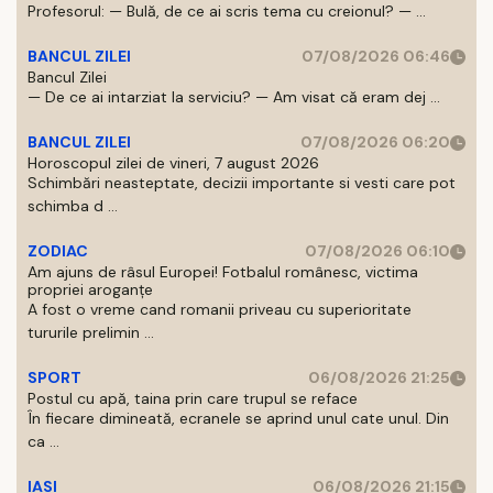
Profesorul: — Bulă, de ce ai scris tema cu creionul? — ...
BANCUL ZILEI
07/08/2026 06:46
Bancul Zilei
— De ce ai intarziat la serviciu? — Am visat că eram dej ...
BANCUL ZILEI
07/08/2026 06:20
Horoscopul zilei de vineri, 7 august 2026
Schimbări neasteptate, decizii importante si vesti care pot
schimba d ...
ZODIAC
07/08/2026 06:10
Am ajuns de râsul Europei! Fotbalul românesc, victima
propriei aroganțe
A fost o vreme cand romanii priveau cu superioritate
tururile prelimin ...
SPORT
06/08/2026 21:25
Postul cu apă, taina prin care trupul se reface
În fiecare dimineată, ecranele se aprind unul cate unul. Din
ca ...
IASI
06/08/2026 21:15