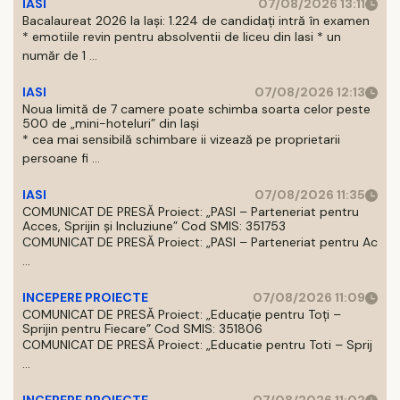
IASI
07/08/2026 13:11
Bacalaureat 2026 la Iași: 1.224 de candidați intră în examen
* emotiile revin pentru absolventii de liceu din Iasi * un
număr de 1 ...
IASI
07/08/2026 12:13
Noua limită de 7 camere poate schimba soarta celor peste
500 de „mini-hoteluri” din Iași
* cea mai sensibilă schimbare ii vizează pe proprietarii
persoane fi ...
IASI
07/08/2026 11:35
COMUNICAT DE PRESĂ Proiect: „PASI – Parteneriat pentru
Acces, Sprijin și Incluziune” Cod SMIS: 351753
COMUNICAT DE PRESĂ Proiect: „PASI – Parteneriat pentru Ac
...
INCEPERE PROIECTE
07/08/2026 11:09
COMUNICAT DE PRESĂ Proiect: „Educație pentru Toți –
Sprijin pentru Fiecare” Cod SMIS: 351806
COMUNICAT DE PRESĂ Proiect: „Educatie pentru Toti – Sprij
...