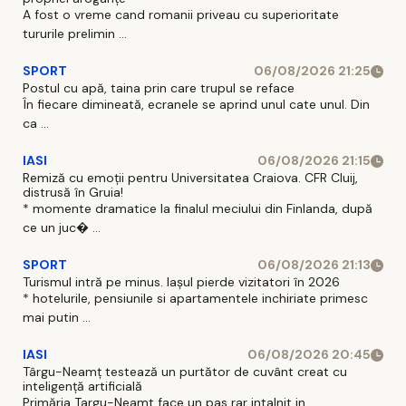
A fost o vreme cand romanii priveau cu superioritate
tururile prelimin ...
SPORT
06/08/2026 21:25
Postul cu apă, taina prin care trupul se reface
În fiecare dimineată, ecranele se aprind unul cate unul. Din
ca ...
IASI
06/08/2026 21:15
Remiză cu emoții pentru Universitatea Craiova. CFR Cluij,
distrusă în Gruia!
* momente dramatice la finalul meciului din Finlanda, după
ce un juc� ...
SPORT
06/08/2026 21:13
Turismul intră pe minus. Iașul pierde vizitatori în 2026
* hotelurile, pensiunile si apartamentele inchiriate primesc
mai putin ...
IASI
06/08/2026 20:45
Târgu-Neamț testează un purtător de cuvânt creat cu
inteligență artificială
Primăria Targu-Neamt face un pas rar intalnit in