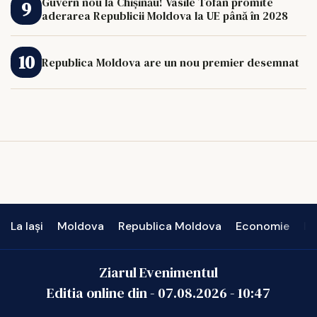
Guvern nou la Chișinău! Vasile Tofan promite
aderarea Republicii Moldova la UE până în 2028
Republica Moldova are un nou premier desemnat
La Iași
Moldova
Republica Moldova
Economie
In
Ziarul Evenimentul
Editia online din -
07.08.2026
-
10:47