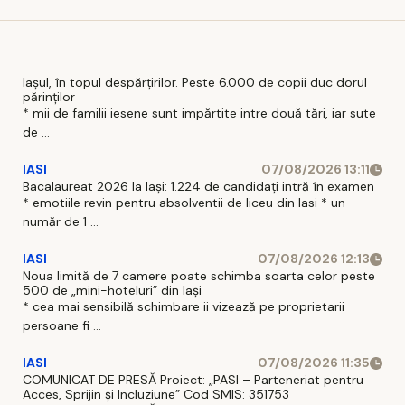
poliţi
greșeală'
Germania a
într-un
fost prins de
dosar de
poliţiştii de
evaziune
frontieră la
Iașul, în topul despărțirilor. Peste 6.000 de copii duc dorul
părinților
fiscală
Stânca-Iaşi
* mii de familii iesene sunt impărtite intre două tări, iar sute
de ...
IASI
07/08/2026 13:11
Bacalaureat 2026 la Iași: 1.224 de candidați intră în examen
* emotiile revin pentru absolventii de liceu din Iasi * un
număr de 1 ...
IASI
07/08/2026 12:13
Noua limită de 7 camere poate schimba soarta celor peste
500 de „mini-hoteluri” din Iași
* cea mai sensibilă schimbare ii vizează pe proprietarii
persoane fi ...
IASI
07/08/2026 11:35
COMUNICAT DE PRESĂ Proiect: „PASI – Parteneriat pentru
Acces, Sprijin și Incluziune” Cod SMIS: 351753