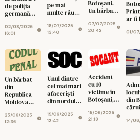
Botoșani.
Boto
pe mai
de poliția
Un bărbat
Print
multe râuri
germană
de 65 de
ar fi
din judeţele
pentru viol
07/07/2025
ani, aflat la
de ac
18/07/2025
Suceava şi
02/08/2025
cu grad
20:42
pescuit, s-a
01/07
13:40
român
16:01
Botoşani /
ridicat de
înecat în
și ce
Avertizare
violență,
apele
ince
hidrologică
prins la
râului Prut
prem
cod
Botoșani
brita
portocaliu şi
cod galben
Accident
Unul dintre
Un bărbat
cu 10
Admi
cei mai mari
din
victime în
locul
afaceriști
Republica
Botoșani,
din B
din nordul
Moldova
după ce o
cărui
țării, fost
urmărit
15/06/2025
mașină a
prăbu
19/06/2025
primar
25/06/2025
internaţional
21:18
intrat pe
14/06
13:42
timp
12:36
emblematic,
pentru o
contrasens
petre
săltat și
crimă
reţi
audiat 'din
comisă în