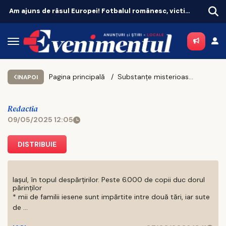
Am ajuns de râsul Europei! Fotbalul românesc, victima propriei aroganțe
Pagina principală
Substanțe misterioase aruncate de două avioane deasupra Botoșaniului
INAPOI
Redactia
09/05/2025 12:05
DISTRIBUIE
Iașul, în topul despărțirilor. Peste 6.000 de copii duc dorul
părinților
* mii de familii iesene sunt impărtite intre două tări, iar sute
de ...