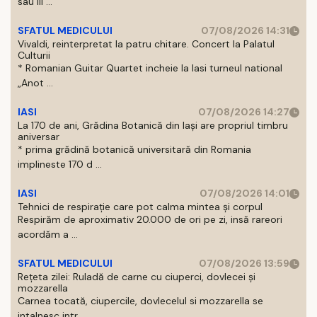
sau III ...
SFATUL MEDICULUI
07/08/2026 14:31
Vivaldi, reinterpretat la patru chitare. Concert la Palatul
Culturii
* Romanian Guitar Quartet incheie la Iasi turneul national
„Anot ...
IASI
07/08/2026 14:27
La 170 de ani, Grădina Botanică din Iași are propriul timbru
aniversar
* prima grădină botanică universitară din Romania
implineste 170 d ...
IASI
07/08/2026 14:01
Tehnici de respirație care pot calma mintea și corpul
Respirăm de aproximativ 20.000 de ori pe zi, insă rareori
acordăm a ...
SFATUL MEDICULUI
07/08/2026 13:59
Rețeta zilei: Ruladă de carne cu ciuperci, dovlecei și
mozzarella
Carnea tocată, ciupercile, dovlecelul si mozzarella se
intalnesc intr ...