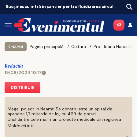
Bucșinescu intră în șantier pentru fluidizarea circulației
Pagina principală
Cultura
Prof. Ioana Nancu:Alibi pentru un mare actor. Feministele față cu natura profund aristocratică a unui bărbat alb: Alain Delon
INAPOI
Redactia
19/08/2024 10:17
DISTRIBUIE
Mega-poiect în Neamț! Se construiește un spital de
aproape 1,7 miliarde de lei, cu 469 de paturi
Unul dintre cele mai mari proiecte medicale din regiunea
Moldovei intr ...