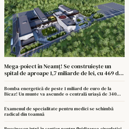
Mega-poiect în Neamț! Se construiește un
spital de aproape 1,7 miliarde de lei, cu 469 de
paturi
Bomba energetică de peste 1 miliard de euro de la
Bicaz! Un munte va ascunde o centrală uriașă de 340
MW
Examenul de specialitate pentru medici se schimbă
radical din toamnă
Bucșinescu intră în șantier pentru fluidizarea circulației