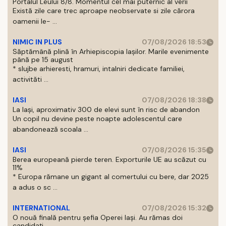
Portalul Leului 8/8. Momentul cel mai puternic al verii
Există zile care trec aproape neobservate si zile cărora
oamenii le- ...
NIMIC IN PLUS
07/08/2026 18:53
Săptămână plină în Arhiepiscopia Iașilor. Marile evenimente
până pe 15 august
* slujbe arhieresti, hramuri, intalniri dedicate familiei,
activităti ...
IASI
07/08/2026 18:38
La Iași, aproximativ 300 de elevi sunt în risc de abandon
Un copil nu devine peste noapte adolescentul care
abandonează scoala ...
IASI
07/08/2026 15:35
Berea europeană pierde teren. Exporturile UE au scăzut cu
11%
* Europa rămane un gigant al comertului cu bere, dar 2025
a adus o sc ...
INTERNATIONAL
07/08/2026 15:32
O nouă finală pentru șefia Operei Iași. Au rămas doi
candidați