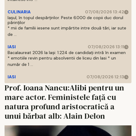
CULINARIA
07/08/2026 13:42
Iașul, în topul despărțirilor. Peste 6.000 de copii duc dorul
părinților
* mii de familii iesene sunt impărtite intre două tări, iar sute
de ...
IASI
07/08/2026 13:11
Bacalaureat 2026 la Iași: 1.224 de candidați intră în examen
* emotiile revin pentru absolventii de liceu din Iasi * un
număr de 1 ...
IASI
07/08/2026 12:13
Prof. Ioana Nancu:Alibi pentru un
mare actor. Feministele față cu
natura profund aristocratică a
unui bărbat alb: Alain Delon