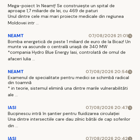
poți face în
inedită'.
Mega-poiect în Neamț! Se construiește un spital de
aproape 1,7 miliarde de lei, cu 469 de paturi
acest
Mesaj
Unul dintre cele mai mari proiecte medicale din regiunea
weekend la
amplu după
Moldovei intr ...
Iași? Ghidul
campania
complet al
care a
NEAMT
07/08/2026 21:01
Bomba energetică de peste 1 miliard de euro de la Bicaz! Un
evenimentelor,
stârnit
munte va ascunde o centrală uriașă de 340 MW
realizat de
reacții în
*compania Hydro Blue Energy Iasi, controlată de omul de
„Ziarul de I
lanț
afaceri Iulia ...
NEAMT
07/08/2026 20:54
Examenul de specialitate pentru medici se schimbă radical
din toamnă
* in teorie, sistemul elimină una dintre marile vulnerabilităti
ale ...
IASI
07/08/2026 20:47
Bucșinescu intră în șantier pentru fluidizarea circulației
Una dintre intersectiile care dau zilnic bătăi de cap soferilor
din ...
IASI
07/08/2026 20:42