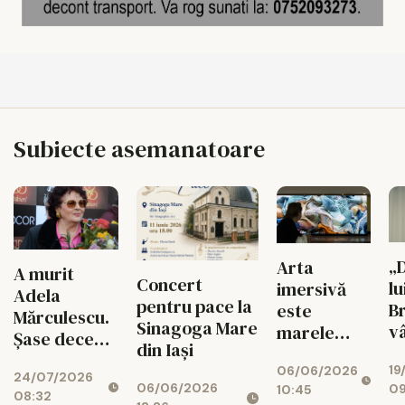
Subiecte asemanatoare
„
Arta
A murit
Concert
lu
imersivă
Adela
pentru pace la
B
este
Mărculescu.
Sinagoga Mare
v
marele
Șase decenii
din Iași
10
subiect al
pe scena
19
m
06/06/2026
anului 2026
24/07/2026
Naționalului
06/06/2026
09
10:45
de
08:32