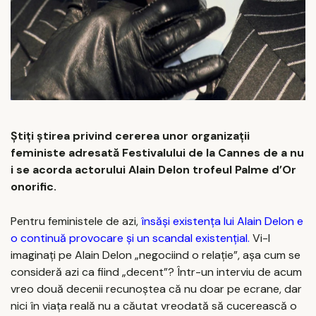
Știți știrea privind cererea unor organizații
feministe adresată Festivalului de la Cannes de a nu
i se acorda actorului Alain Delon trofeul Palme d’Or
onorific.
Pentru feministele de azi,
însăși existența lui Alain Delon e
o continuă provocare și un scandal existențial.
Vi-l
imaginați pe Alain Delon „negociind o relație”, așa cum se
consideră azi ca fiind „decent”? Într-un interviu de acum
vreo două decenii recunoștea că nu doar pe ecrane, dar
nici în viața reală nu a căutat vreodată să cucerească o