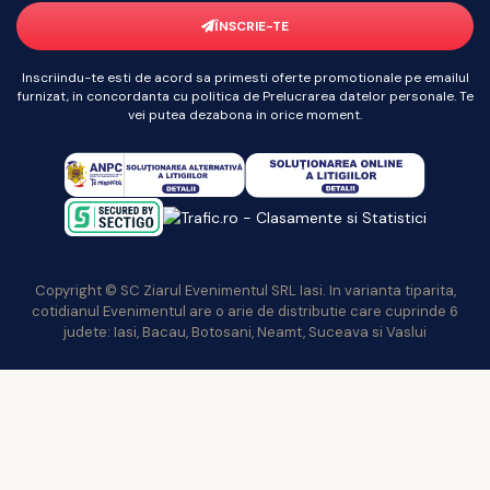
ÎNSCRIE-TE
Inscriindu-te esti de acord sa primesti oferte promotionale pe emailul
furnizat, in concordanta cu politica de Prelucrarea datelor personale. Te
vei putea dezabona in orice moment.
Copyright © SC Ziarul Evenimentul SRL Iasi. In varianta tiparita,
cotidianul Evenimentul are o arie de distributie care cuprinde 6
judete: Iasi, Bacau, Botosani, Neamt, Suceava si Vaslui