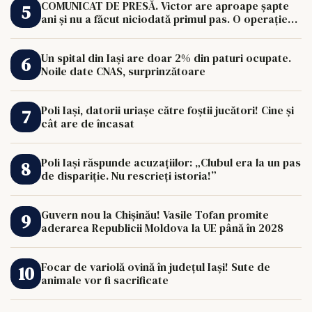
COMUNICAT DE PRESĂ. Victor are aproape șapte
ani și nu a făcut niciodată primul pas. O operație
de 33.000 de euro îi poate schimba viața.
Un spital din Iași are doar 2% din paturi ocupate.
Noile date CNAS, surprinzătoare
Poli Iași, datorii uriașe către foștii jucători! Cine și
cât are de încasat
Poli Iași răspunde acuzațiilor: „Clubul era la un pas
de dispariție. Nu rescrieți istoria!”
Guvern nou la Chișinău! Vasile Tofan promite
aderarea Republicii Moldova la UE până în 2028
Focar de variolă ovină în județul Iași! Sute de
animale vor fi sacrificate