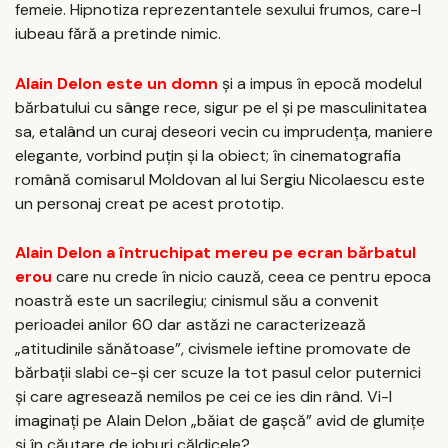
femeie. Hipnotiza reprezentantele sexului frumos, care-l
iubeau fără a pretinde nimic.
Alain Delon este un domn
și a impus în epocă modelul
bărbatului cu sânge rece, sigur pe el și pe masculinitatea
sa, etalând un curaj deseori vecin cu imprudența, maniere
elegante, vorbind puțin și la obiect; în cinematografia
română comisarul Moldovan al lui Sergiu Nicolaescu este
un personaj creat pe acest prototip.
Alain Delon a întruchipat mereu pe ecran bărbatul
erou
care nu crede în nicio cauză, ceea ce pentru epoca
noastră este un sacrilegiu; cinismul său a convenit
perioadei anilor 60 dar astăzi ne caracterizează
„atitudinile sănătoase”, civismele ieftine promovate de
bărbații slabi ce-și cer scuze la tot pasul celor puternici
și care agresează nemilos pe cei ce ies din rând. Vi-l
imaginați pe Alain Delon „băiat de gașcă” avid de glumițe
și în căutare de joburi căldicele?