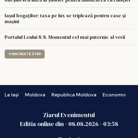
Iașul bogaților: taxa pe lux se triplează pentru case și
mașini
Portalul Leului 8/8. Momentul cel mai puternic al verii
MAI MULTE STIRI
La Iași
Moldova
Republica Moldova
Economie
In
Ziarul Evenimentul
Editia online din -
08.08.2026
-
03:58