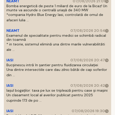
NEAMT
07/08/2026 21:01
Bomba energetică de peste 1 miliard de euro de la Bicaz! Un
munte va ascunde o centrală uriașă de 340 MW
*compania Hydro Blue Energy Iasi, controlată de omul de
afaceri Iulia ...
NEAMT
07/08/2026 20:54
Examenul de specialitate pentru medici se schimbă radical
din toamnă
* in teorie, sistemul elimină una dintre marile vulnerabilităti
ale ...
IASI
07/08/2026 20:47
Bucșinescu intră în șantier pentru fluidizarea circulației
Una dintre intersectiile care dau zilnic bătăi de cap soferilor
din ...
IASI
07/08/2026 20:42
Iașul bogaților: taxa pe lux se triplează pentru case și mașini
Un clasament local al averilor publicat pentru 2025
cuprinde 173 de po ...
IASI
07/08/2026 19:30