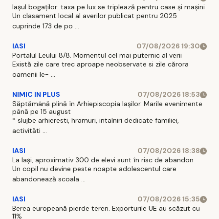
Iașul bogaților: taxa pe lux se triplează pentru case și mașini
Un clasament local al averilor publicat pentru 2025
cuprinde 173 de po ...
IASI
07/08/2026 19:30
Portalul Leului 8/8. Momentul cel mai puternic al verii
Există zile care trec aproape neobservate si zile cărora
oamenii le- ...
NIMIC IN PLUS
07/08/2026 18:53
Săptămână plină în Arhiepiscopia Iașilor. Marile evenimente
până pe 15 august
* slujbe arhieresti, hramuri, intalniri dedicate familiei,
activităti ...
IASI
07/08/2026 18:38
La Iași, aproximativ 300 de elevi sunt în risc de abandon
Un copil nu devine peste noapte adolescentul care
abandonează scoala ...
IASI
07/08/2026 15:35
Berea europeană pierde teren. Exporturile UE au scăzut cu
11%