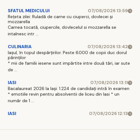
SFATUL MEDICULUI
07/08/2026 13:59
Rețeta zilei: Ruladă de carne cu ciuperci, dovlecei și
mozzarella
Carnea tocată, ciupercile, dovlecelul si mozzarella se
intalnesc intr ...
CULINARIA
07/08/2026 13:42
Iașul, în topul despărțirilor. Peste 6.000 de copii duc dorul
părinților
* mii de familii iesene sunt impărtite intre două tări, iar sute
de ...
IASI
07/08/2026 13:11
Bacalaureat 2026 la Iași: 1.224 de candidați intră în examen
* emotiile revin pentru absolventii de liceu din Iasi * un
număr de 1 ...
IASI
07/08/2026 12:13