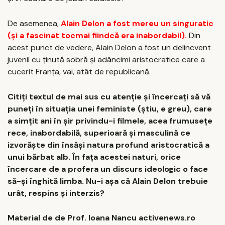
De asemenea,
Alain Delon a fost mereu un singuratic
(și a fascinat tocmai fiindcă era inabordabil).
Din
acest punct de vedere, Alain Delon a fost un delincvent
juvenil cu ținută sobră și adâncimi aristocratice care a
cucerit Franța, vai, atât de republicană.
Citiți textul de mai sus cu atenție și încercați să vă
puneți în situația unei feministe (știu, e greu), care
a simțit ani în șir privindu-i filmele, acea frumusețe
rece, inabordabilă, superioară și masculină ce
izvorăște din însăși natura profund aristocratică a
unui bărbat alb. În fața acestei naturi, orice
încercare de a profera un discurs ideologic o face
să-și înghită limba. Nu-i așa că Alain Delon trebuie
urât, respins și interzis?
Material de de Prof. Ioana Nancu activenews.ro