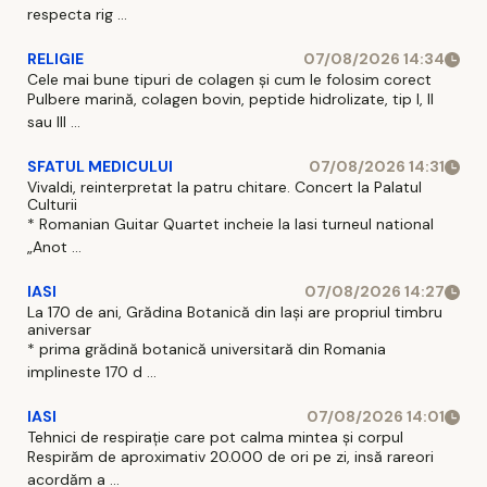
respecta rig ...
RELIGIE
07/08/2026 14:34
Cele mai bune tipuri de colagen și cum le folosim corect
Pulbere marină, colagen bovin, peptide hidrolizate, tip I, II
sau III ...
SFATUL MEDICULUI
07/08/2026 14:31
Vivaldi, reinterpretat la patru chitare. Concert la Palatul
Culturii
* Romanian Guitar Quartet incheie la Iasi turneul national
„Anot ...
IASI
07/08/2026 14:27
La 170 de ani, Grădina Botanică din Iași are propriul timbru
aniversar
* prima grădină botanică universitară din Romania
implineste 170 d ...
IASI
07/08/2026 14:01
Tehnici de respirație care pot calma mintea și corpul
Respirăm de aproximativ 20.000 de ori pe zi, insă rareori
acordăm a ...