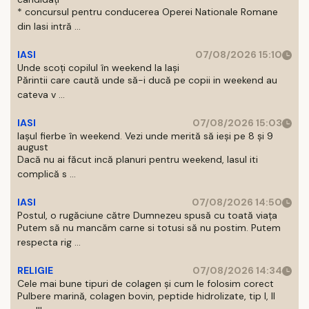
* concursul pentru conducerea Operei Nationale Romane
din Iasi intră ...
IASI
07/08/2026 15:10
Unde scoți copilul în weekend la Iași
Părintii care caută unde să-i ducă pe copii in weekend au
cateva v ...
IASI
07/08/2026 15:03
Iașul fierbe în weekend. Vezi unde merită să ieși pe 8 și 9
august
Dacă nu ai făcut incă planuri pentru weekend, Iasul iti
complică s ...
IASI
07/08/2026 14:50
Postul, o rugăciune către Dumnezeu spusă cu toată viața
Putem să nu mancăm carne si totusi să nu postim. Putem
respecta rig ...
RELIGIE
07/08/2026 14:34
Cele mai bune tipuri de colagen și cum le folosim corect
Pulbere marină, colagen bovin, peptide hidrolizate, tip I, II