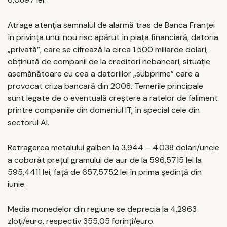
Atrage atenția semnalul de alarmă tras de Banca Franței
în privința unui nou risc apărut în piața financiară, datoria
„privată”, care se cifrează la circa 1.500 miliarde dolari,
obținută de companii de la creditori nebancari, situație
asemănătoare cu cea a datoriilor „subprime” care a
provocat criza bancară din 2008. Temerile principale
sunt legate de o eventuală creştere a ratelor de faliment
printre companiile din domeniul IT, în special cele din
sectorul AI.
Retragerea metalului galben la 3.944 – 4.038 dolari/uncie
a coborât prețul gramului de aur de la 596,5715 lei la
595,4411 lei, față de 657,5752 lei în prima ședință din
iunie.
Media monedelor din regiune se deprecia la 4,2963
zloți/euro, respectiv 355,05 forinți/euro.