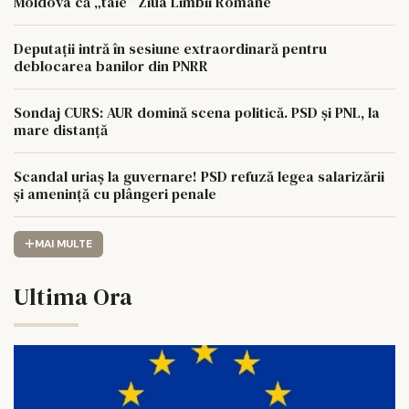
Moldova că „taie” Ziua Limbii Române
Deputații intră în sesiune extraordinară pentru
deblocarea banilor din PNRR
Sondaj CURS: AUR domină scena politică. PSD și PNL, la
mare distanță
Scandal uriaș la guvernare! PSD refuză legea salarizării
și amenință cu plângeri penale
MAI MULTE
Ultima Ora