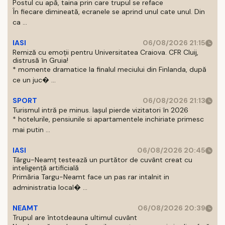
Postul cu apă, taina prin care trupul se reface
În fiecare dimineată, ecranele se aprind unul cate unul. Din
ca ...
IASI
06/08/2026 21:15
Remiză cu emoții pentru Universitatea Craiova. CFR Cluij,
distrusă în Gruia!
* momente dramatice la finalul meciului din Finlanda, după
ce un juc� ...
SPORT
06/08/2026 21:13
Turismul intră pe minus. Iașul pierde vizitatori în 2026
* hotelurile, pensiunile si apartamentele inchiriate primesc
mai putin ...
IASI
06/08/2026 20:45
Târgu-Neamț testează un purtător de cuvânt creat cu
inteligență artificială
Primăria Targu-Neamt face un pas rar intalnit in
administratia local� ...
NEAMT
06/08/2026 20:39
Trupul are întotdeauna ultimul cuvânt