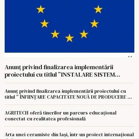
Anunț privind finalizarea implementării
proiectului cu titlul ”INSTALARE SISTEM
FOTOVOLTAIC PENTRU AUTOCONSUM LA
NIVELUL AGROCOMPLEX LUNCA PAȘCANI S.A
Anunț privind finalizarea implementării proiectului cu
titlul ” ÎNFIINȚARE CAPACITATE NOUĂ DE PRODUCERE A
ENERGIEI REGENERABILE PENTRU AUTOCONSUMUL
AGROCOMPLEX LUNCA PAȘCANI S.A.
AGRITECH oferă tinerilor un parcurs educațional
conectat cu realitatea profesională
Arta unei ceramiste din Iași, într-un proiect internațional