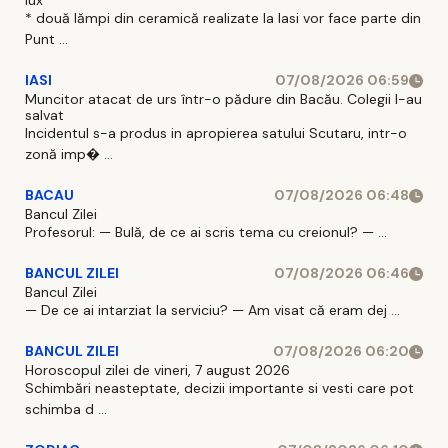
lux
* două lămpi din ceramică realizate la Iasi vor face parte din
Punt ...
IASI
07/08/2026 06:59
Muncitor atacat de urs într-o pădure din Bacău. Colegii l-au
salvat
Incidentul s-a produs in apropierea satului Scutaru, intr-o
zonă imp� ...
BACAU
07/08/2026 06:48
Bancul Zilei
Profesorul: — Bulă, de ce ai scris tema cu creionul? — ...
BANCUL ZILEI
07/08/2026 06:46
Bancul Zilei
— De ce ai intarziat la serviciu? — Am visat că eram dej ...
BANCUL ZILEI
07/08/2026 06:20
Horoscopul zilei de vineri, 7 august 2026
Schimbări neasteptate, decizii importante si vesti care pot
schimba d ...