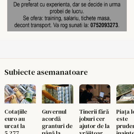
Subiecte asemanatoare
Tinerii fără
Piața l
Cotațiile
Guvernul
joburi cer
este
euro au
acordă
ajutor de la
prude
urcat la
granturi de
vrăjitoare
înaint
5,277
până la