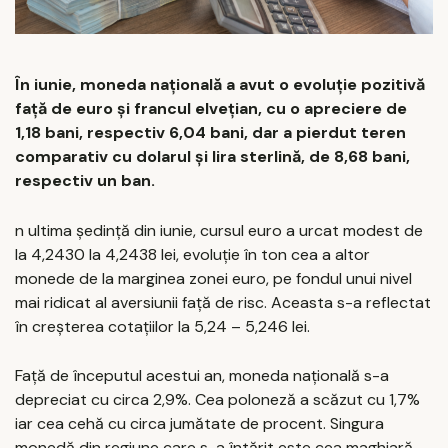
În iunie, moneda națională a avut o evoluție pozitivă
față de euro și francul elvețian, cu o apreciere de
1,18 bani, respectiv 6,04 bani, dar a pierdut teren
comparativ cu dolarul și lira sterlină, de 8,68 bani,
respectiv un ban.
n ultima ședință din iunie, cursul euro a urcat modest de
la 4,2430 la 4,2438 lei, evoluție în ton cea a altor
monede de la marginea zonei euro, pe fondul unui nivel
mai ridicat al aversiunii față de risc. Aceasta s-a reflectat
în creșterea cotațiilor la 5,24 – 5,246 lei.
Față de începutul acestui an, moneda națională s-a
depreciat cu circa 2,9%. Cea poloneză a scăzut cu 1,7%
iar cea cehă cu circa jumătate de procent. Singura
monedă din regiune care s-a întărit este cea maghiară