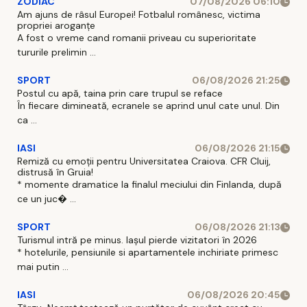
ZODIAC
07/08/2026 06:10
Am ajuns de râsul Europei! Fotbalul românesc, victima
propriei aroganțe
A fost o vreme cand romanii priveau cu superioritate
tururile prelimin ...
SPORT
06/08/2026 21:25
Postul cu apă, taina prin care trupul se reface
În fiecare dimineată, ecranele se aprind unul cate unul. Din
ca ...
IASI
06/08/2026 21:15
Remiză cu emoții pentru Universitatea Craiova. CFR Cluij,
distrusă în Gruia!
* momente dramatice la finalul meciului din Finlanda, după
ce un juc� ...
SPORT
06/08/2026 21:13
Turismul intră pe minus. Iașul pierde vizitatori în 2026
* hotelurile, pensiunile si apartamentele inchiriate primesc
mai putin ...
IASI
06/08/2026 20:45