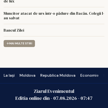
de lux
Muncitor atacat de urs într-o pădure din Bacău. Colegii l-
au salvat
Bancul Zilei
MAI MULTE STIRI
La Iași
Moldova
Republica Moldova
Economie
In
Ziarul Evenimentul
Editia online din -
07.08.2026
-
07:47