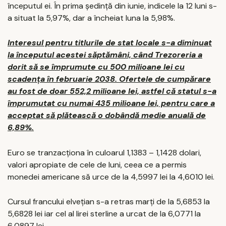
începutul ei. În prima ședință din iunie, indicele la 12 luni s-
a situat la 5,97%, dar a încheiat luna la 5,98%.
Interesul pentru titlurile de stat locale s-a diminuat
la începutul acestei săptămâni, când Trezoreria a
dorit să se împrumute cu 500 milioane lei cu
scadența în februarie 2038. Ofertele de cumpărare
au fost de doar 552,2 milioane lei, astfel că statul s-a
împrumutat cu numai 435 milioane lei, pentru care a
acceptat să plătească o dobândă medie anuală de
6,89%.
Euro se tranzacționa în culoarul 1,1383 – 1,1428 dolari,
valori apropiate de cele de luni, ceea ce a permis
monedei americane să urce de la 4,5997 lei la 4,6010 lei.
Cursul francului elvețian s-a retras marți de la 5,6853 la
5,6828 lei iar cel al lirei sterline a urcat de la 6,0771 la
6,0897 lei.