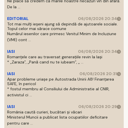
Ne place să credem că marile noastre necazuri vin din afară.
De la ...
EDITORIAL
06/08/2026 20:34
Tot mai mulți ieșeni ajung să depindă de ajutoarele sociale.
Topul celor mai sărace comune
Numărul iesenilor care primesc Venitul Minim de Incluziune
(VMI) cont ...
IASI
06/08/2026 20:34
Romanțele care au traversat generațiile revin la Iași
* „Zaraza”, „Pană cand nu te iubeam”, „ ...
IASI
06/08/2026 20:31
Apar probleme uriașe pe Autostrada Unirii A8! Finanțarea
SAFE, în pericol
* fostul membru al Consiliului de Administratie al CNIR,
activistul ci ...
IASI
06/08/2026 20:29
România caută curieri, bucătari și văcari
Ministerul Muncii a publicat lista ocupatiilor deficitare
pentru care ...