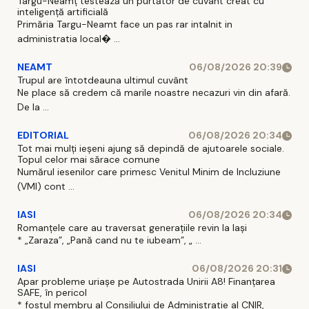
Târgu-Neamț testează un purtător de cuvânt creat cu
inteligență artificială
Primăria Targu-Neamt face un pas rar intalnit in
administratia local� ...
NEAMT
06/08/2026 20:39
Trupul are întotdeauna ultimul cuvânt
Ne place să credem că marile noastre necazuri vin din afară.
De la ...
EDITORIAL
06/08/2026 20:34
Tot mai mulți ieșeni ajung să depindă de ajutoarele sociale.
Topul celor mai sărace comune
Numărul iesenilor care primesc Venitul Minim de Incluziune
(VMI) cont ...
IASI
06/08/2026 20:34
Romanțele care au traversat generațiile revin la Iași
* „Zaraza”, „Pană cand nu te iubeam”, „ ...
IASI
06/08/2026 20:31
Apar probleme uriașe pe Autostrada Unirii A8! Finanțarea
SAFE, în pericol
* fostul membru al Consiliului de Administratie al CNIR,