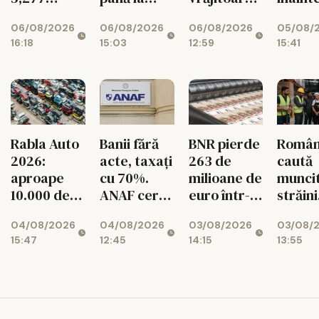
pe Etsy
decizi
lei/euro
200.000 de
06/08/2026
05/08/
06/08/2026
06/08/2026
Moody
euro
12:59
15:41
16:18
15:03
pentru
românii din
diaspora
BNR pierde
Român
Rabla Auto
Banii fără
263 de
caută
2026:
acte, taxați
milioane de
muncit
aproape
cu 70%.
euro într-o
străini
10.000 de
ANAF cere
singură
pentru
dosare
426
03/08/2026
03/08/
04/08/2026
04/08/2026
lună!
de mes
aprobate
milioane de
14:15
13:55
15:47
12:45
Rezervele
lei
valutare
ale
României
scad