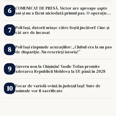
COMUNICAT DE PRESĂ. Victor are aproape șapte
ani și nu a făcut niciodată primul pas. O operație
de 33.000 de euro îi poate schimba viața.
Poli Iași, datorii uriașe către foștii jucători! Cine și
cât are de încasat
Poli Iași răspunde acuzațiilor: „Clubul era la un pas
de dispariție. Nu rescrieți istoria!”
Guvern nou la Chișinău! Vasile Tofan promite
aderarea Republicii Moldova la UE până în 2028
Focar de variolă ovină în județul Iași! Sute de
animale vor fi sacrificate