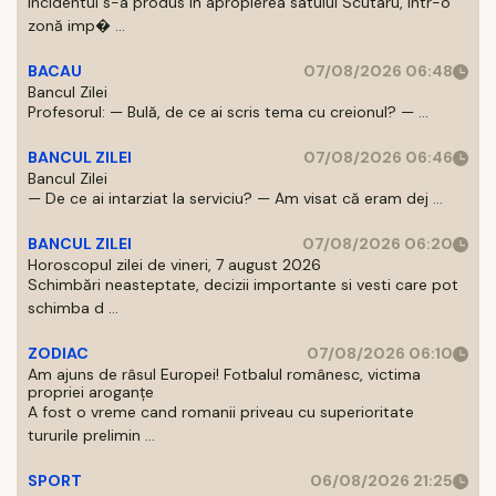
Incidentul s-a produs in apropierea satului Scutaru, intr-o
zonă imp� ...
BACAU
07/08/2026 06:48
Bancul Zilei
Profesorul: — Bulă, de ce ai scris tema cu creionul? — ...
BANCUL ZILEI
07/08/2026 06:46
Bancul Zilei
— De ce ai intarziat la serviciu? — Am visat că eram dej ...
BANCUL ZILEI
07/08/2026 06:20
Horoscopul zilei de vineri, 7 august 2026
Schimbări neasteptate, decizii importante si vesti care pot
schimba d ...
ZODIAC
07/08/2026 06:10
Am ajuns de râsul Europei! Fotbalul românesc, victima
propriei aroganțe
A fost o vreme cand romanii priveau cu superioritate
tururile prelimin ...
SPORT
06/08/2026 21:25