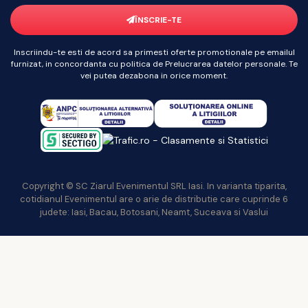
ÎNSCRIE-TE
Inscriindu-te esti de acord sa primesti oferte promotionale pe emailul
furnizat, in concordanta cu politica de Prelucrarea datelor personale. Te
vei putea dezabona in orice moment.
Copyright © SC Ziarul Evenimentul SRL Iasi. In varianta tiparita,
cotidianul Evenimentul are o arie de distributie care cuprinde 6
judete: Iasi, Bacau, Botosani, Neamt, Suceava si Vaslui